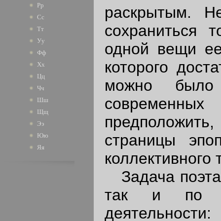
Рр
раскрытым. Н
Сс
сохраниться 
Тт
Уу
одной вещи ее
Фф
которого доста
Хх
Цц
можно было
Чч
современны
Шш
Щщ
предположить,
Ээ
страницы эпо
Юю
Яя
коллективного 
Задача поэта б
так и по св
деятельности: