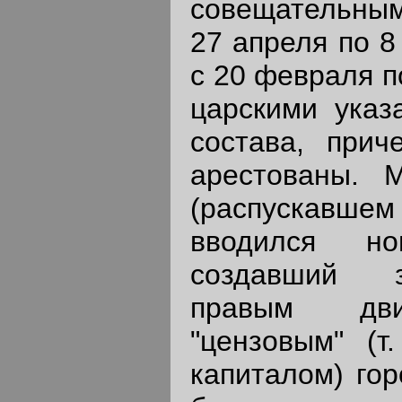
совещательными
27 апреля по 8
с 20 февраля п
царскими указ
состава, прич
арестованы. 
(распускавше
вводился но
создавший з
правым движ
"цензовым" (т
капиталом) гор