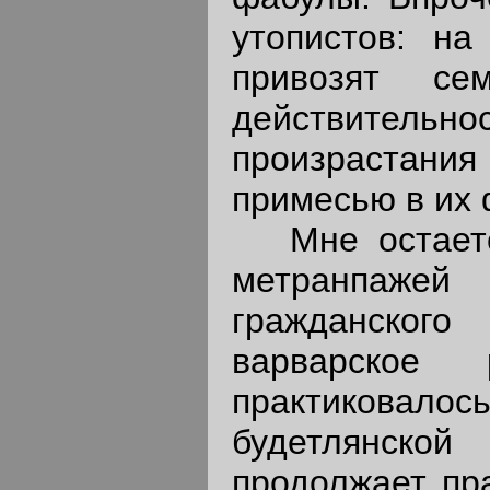
утопистов: на
привозят се
действитель
произрастани
примесью в их 
Мне остается
метранпаже
гражданског
варварское 
практиковал
будетлянско
продолжает пра