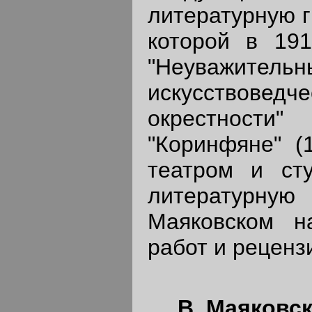
литературную г
которой в 191
"Неуважител
искусствове
окрестности"
"Коринфяне" (
театром и ст
литературную
Маяковском на
работ и реценз
В. Маяковс