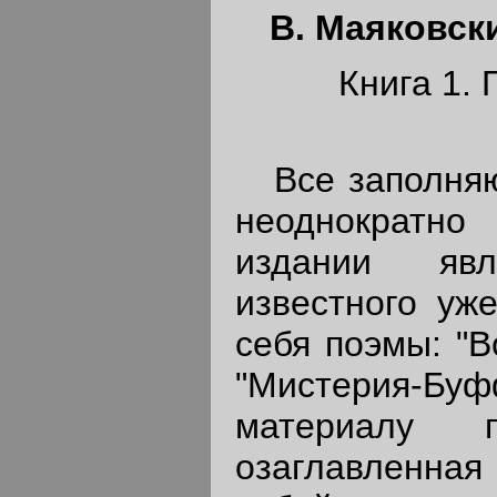
В. Маяковск
Книга 1. 
Все заполняющ
неоднократно
издании явл
известного уж
себя поэмы: "В
"Мистерия-Б
материалу п
озаглавленна