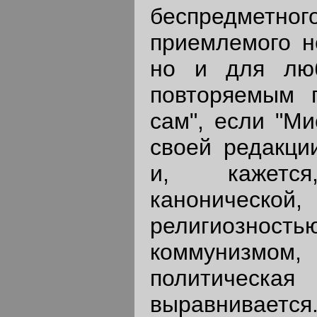
беспредмет
приемлемого н
но и для люб
повторяемым 
сам", если "М
своей редакции
и, кажется
каноническо
религиознос
коммунизмом,
политическая
выравнивает