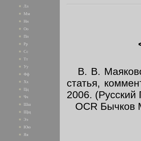
Лл
Мм
Нн
Оо
Пп
Рр
Сс
Тт
Уу
В. В. Маяковски
Фф
статья, коммен
Хх
Цц
2006. (Русский 
Чч
OCR Бычков М
Шш
Щщ
Ээ
Юю
Яя