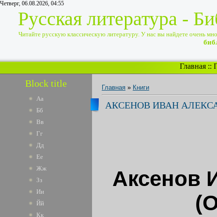
Четверг, 06.08.2026, 04:55
Русская литература - Б
Читайте русскую классическую литературу. У нас вы найдете очень много
биб
Главная
::
Block title
Главная
»
Книги
Аа
АКСЕНОВ ИВАН АЛЕКСА
Бб
Вв
Гг
Дд
Ее
Жж
Аксенов 
Зз
Ии
(
Йй
Кк