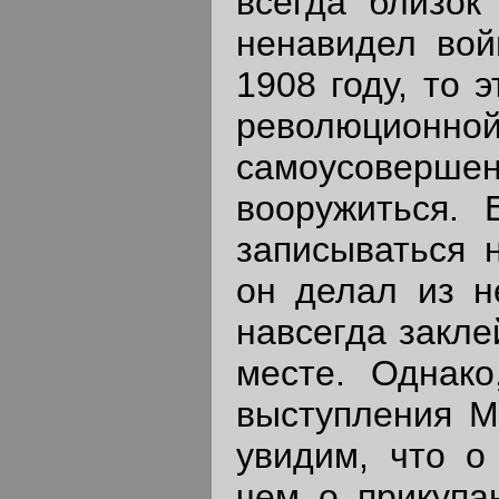
всегда близок
ненавидел вой
1908 году, то 
революционн
самоусовер
вооружиться. 
записываться 
он делал из н
навсегда закле
месте. Однак
выступления Ма
увидим, что о
чем о прикупа