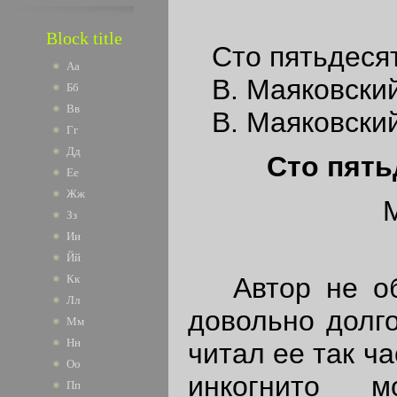
Block title
Сто пятьдесят
Аа
В. Маяковский
Бб
Вв
В. Маяковский
Гг
Дд
Сто пять
Ее
Жж
М
Зз
Ии
Йй
Автор не обо
Кк
Лл
довольно долго
Мм
Нн
читал ее так ча
Оо
инкогнито м
Пп