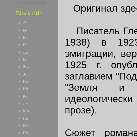
Оригинал зде
Block title
Аа
Писатель Глеб
Бб
Вв
1938) в 1923
Гг
эмиграции, ве
Дд
Ее
1925 г. опуб
Жж
заглавием "Под
Зз
Ии
"Земля и Ф
Йй
идеологически
Кк
Лл
прозе).
Мм
Нн
Оо
Сюжет романа
Пп