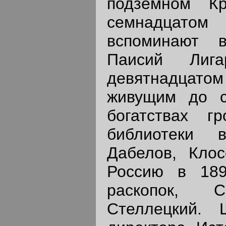
подземном К
семнадцатом 
вспоминают в
Паисий Лиг
девятнадцатом
живущим до с
богатствах г
библиотеки 
Дабелов, Клос
Россию в 189
раскопок, 
Стеллецкий. 