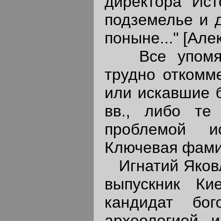
директора Ист
подземелье и 
поныне..." [Але
Все упомяну
трудно откомм
или искавшие б
вв., либо те
проблемой ис
Ключевая фамил
Игнатий Яковле
выпускник Ки
кандидат бог
археологией и