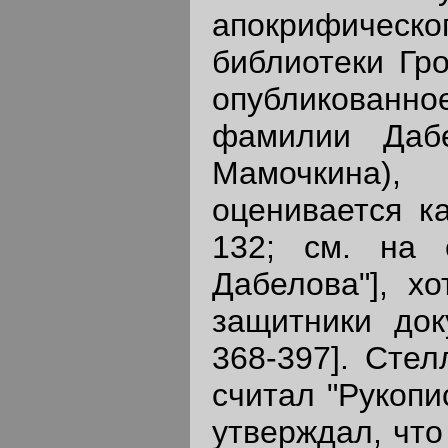
апокрифичес
библиотеки Гро
опубликованное
фамилии Даб
Мамочкина), 
оценивается ка
132; см. на с
Дабелова"], х
защитники док
368-397]. Стел
считал "Рукопи
утверждал, что