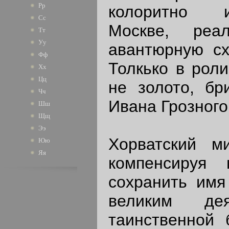
Рр
колоритно и
Сс
Москве, реа
Тт
Уу
авантюрную сх
Фф
Толкько в рол
Хх
Цц
не золото, бр
Чч
Ивана Грозного
Шш
Щщ
Ээ
Хорватский м
Юю
Яя
компенсируя
сохранить имя
великим дея
таинственной 