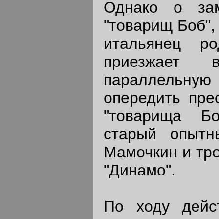
Однако о за
"товарищ Боб",
итальянец р
приезжает 
параллельную
опередить пре
"товарища Бо
старый опытн
Мамочкин и тро
"Динамо".
По ходу дейс