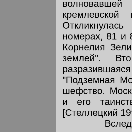
волновавшей
кремлевской 
Откликнулась 
номерах, 81 и 
Корнелия Зели
землей". Вт
разразившаяся
"Подземная Мо
шефство. Моск
и его таинст
[Стеллецкий 199
Вслед за 