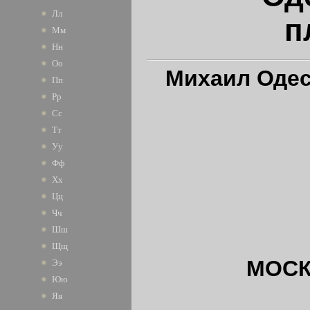
Лл
п
Мм
Нн
Оо
Михаил Оде
Пп
Рр
Сс
Тт
Уу
Фф
Хх
Цц
Чч
Шш
Щщ
МОСК
Ээ
Юю
Яя