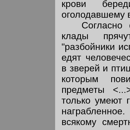
крови беред
оголодавшему в 
Согласно фо
клады прячу
"разбойники и
едят человече
в зверей и пти
которым пов
предметы <..
только умеют г
награбленное
всякому смерт