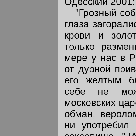
Одесский 2001: 
"Грозный соби
глаза загорали
крови и золот
только размен
мере у нас в Р
от дурной при
его желтым б
себе не мож
московских цар
обман, веролом
ни употребил 