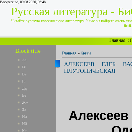
Воскресенье, 09.08.2026, 06:48
Русская литература - Б
Читайте русскую классическую литературу. У нас вы найдете очень много
биб
Главная
::
Block title
Главная
»
Книги
Аа
АЛЕКСЕЕВ ГЛЕБ ВА
Бб
ПЛУТОНИЧЕСКАЯ
Вв
Гг
Дд
Ее
Жж
Зз
Алексеев 
Ии
Йй
Од
Кк