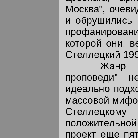
Москва", очеви
и обрушились 
профанирова
которой они, в
Стеллецкий 199
Жанр "горя
проповеди" н
идеально подх
массовой мифол
Стеллецко
положительной
проект еще пят