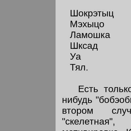
Шокрэтыц
Мэхыцо
Ламошка
Шксад
Уа
Тял.
Есть только 
нибудь "бобэоб
втором слу
"скелетная"