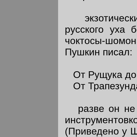
экзотических
русского уха 
чоктосы-шомоны
Пушкин писал:
От Рущука до 
От Трапезунда
разве он не 
инструментов
(Приведено у Ш