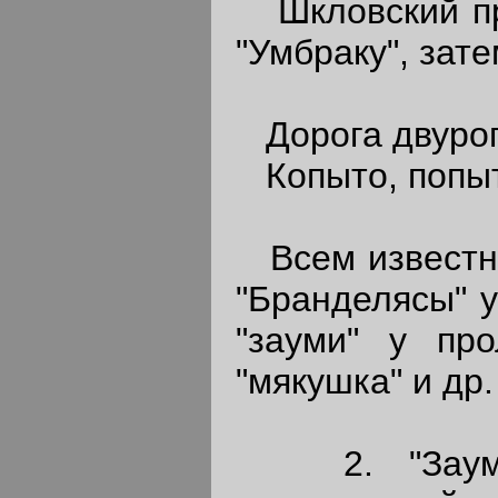
Шкловский при
"Умбраку", зат
Дорога двурого
Копыто, попыто
Всем известно 
"Бранделясы" у
"зауми" у про
"мякушка" и др.
2. "Заумь"