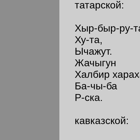
татарской:
Хыр-быр-ру-т
Ху-та,
Ычажут.
Жачыгун
Халбир хараха
Ба-чы-ба
Р-ска.
кавказской: