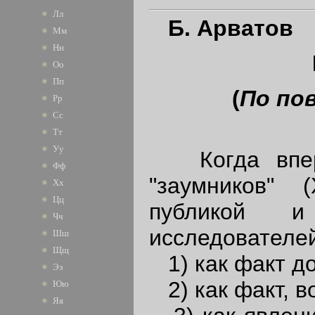
Лл
Б. Арватов
Мм
Нн
Оо
Пп
(
По по
Рр
Сс
Тт
Уу
Когда вперв
Фф
"заумников" 
Хх
Цц
публикой и
Чч
исследователей
Шш
Щщ
1) как факт до
Ээ
2) как факт, в
Юю
Яя