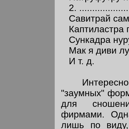
2. ....................
Савитрай сам
Каптиластра 
Сункадра нур
Мак я диви лу
И т. д.
Интересно т
"заумных" форм
для сношен
фирмами. Одна
лишь по виду,