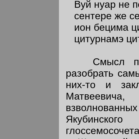
Вуй нуар не п
сентере же се
ион бецима ц
цитурнамэ ци
Смысл посл
разобрать самы
них-то и зак
Матвеевича
взволнован
Якубинск
глоссемосочетан