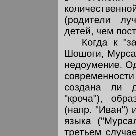
количественно
(родители лу
детей, чем пос
Когда к "заум
Шошоги, Мурсал
недоумение. Од
современност
создана ли д
"кроча"), обр
(напр. "Иван")
языка ("Мурса
третьем случае