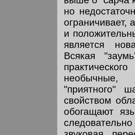
но недостаточ
ограничивает, 
и положительны
является нов
Всякая "заум
практическо
необычные,
"приятного" 
свойством обл
обогащают язы
следовательно 
звуковая пере