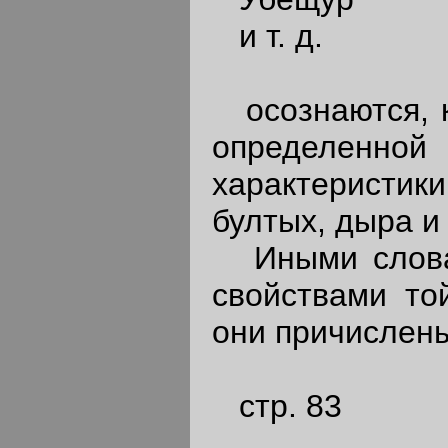
и т. д.
осознаются, ка
определенн
характеристик
бултых, дыра и т
Иными словам
свойствами то
они причислен
стр. 83