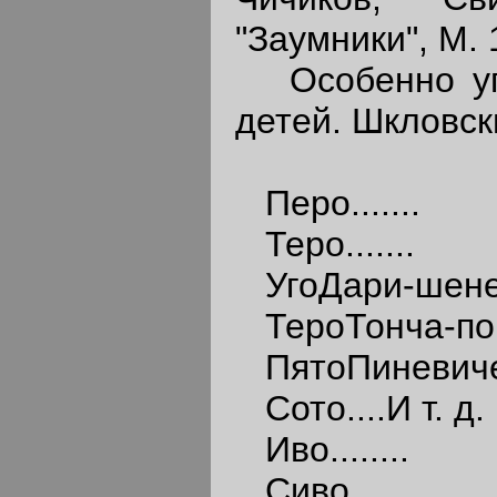
"Заумники", М. 1
Особенно упо
детей. Шкловск
Перо.......
Теро.......
УгоДари-шен
ТероТонча-по
ПятоПиневич
Сото....И т. д.
Иво........
Сиво........