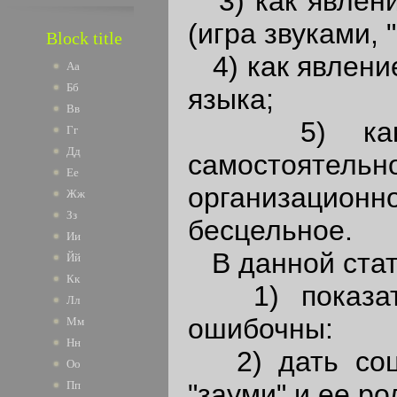
3) как явлени
(игра звуками, 
Block title
4) как явление
Аа
Бб
языка;
Вв
5) как но
Гг
Дд
самостоят
Ее
организационн
Жж
Зз
бесцельное.
Ии
В данной стат
Йй
Кк
1) показать
Лл
ошибочны:
Мм
Нн
2) дать социо
Оо
"зауми" и ее ро
Пп