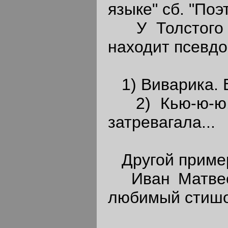
языке" сб. "Поэт
У Толстого в
находит псевдо
1) Виварика. В
2) Кью-ю-ю...
затревагала...
Другой приме
Иван Матвееви
любимый стишо