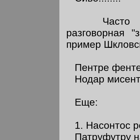
Часто встр
разговорная "
пример Шкловс
Пентре фенте 
Нодар мисентр
Еще:
1. Насонтос р
Патруфутру на