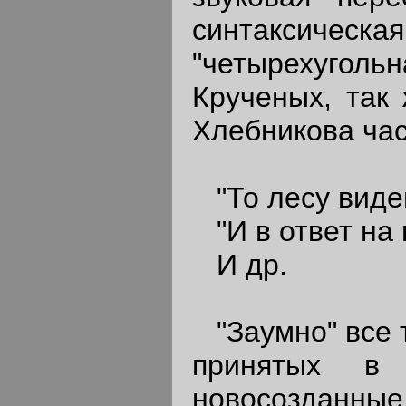
синтаксиче
"четырехуго
Крученых, так 
Хлебникова час
"То лесу виде
"И в ответ на 
И др.
"Заумно" все т
принятых в
новосоздан