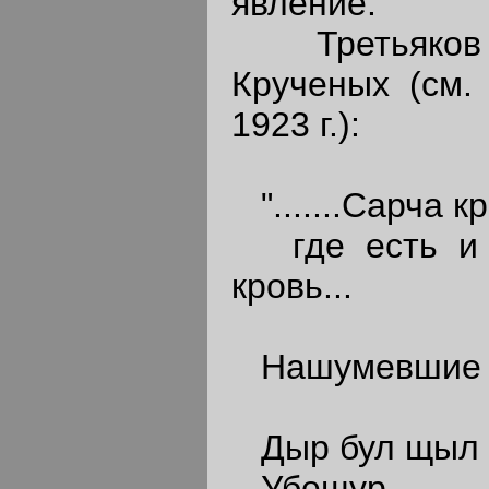
явление.
Третьяков п
Крученых (см. 
1923 г.):
".......Сарча кр
где есть и п
кровь...
Нашумевшие "
Дыр бул щыл
Убещур