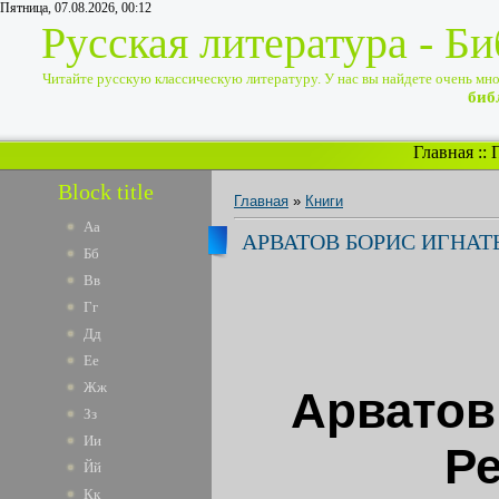
Пятница, 07.08.2026, 00:12
Русская литература - Б
Читайте русскую классическую литературу. У нас вы найдете очень много
биб
Главная
::
Block title
Главная
»
Книги
Аа
АРВАТОВ БОРИС ИГНАТ
Бб
Вв
Гг
Дд
Ее
Жж
Арватов
Зз
Ии
Р
Йй
Кк