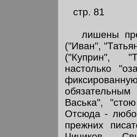
стр. 81
лишены предм
("Иван", "Тать
("Куприн", 
настолько "оз
фиксированн
обязательным
Васька", "сто
Отсюда - любо
прежних писат
Чичиков, Св