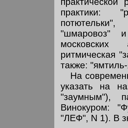
практической 
практики: "р
потютельки",
"шмаровоз" 
московских 
ритмическая "з
также: "ямтиль
На современн
указать на на
"заумным"), 
Винокуром: "Ф
"ЛЕФ", N 1). В 