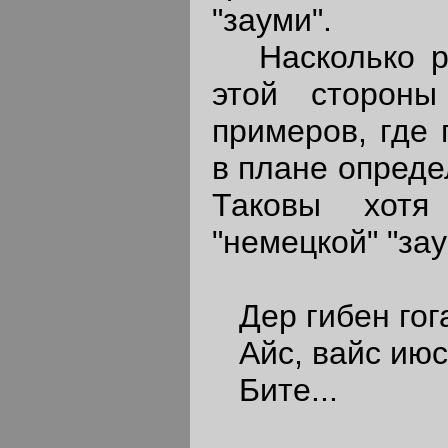
"зауми".
Насколько раб
этой стороны
примеров, где
в плане опреде
Таковы хот
"немецкой" "за
Дер гибен гог
Айс, вайс июс
Бите...