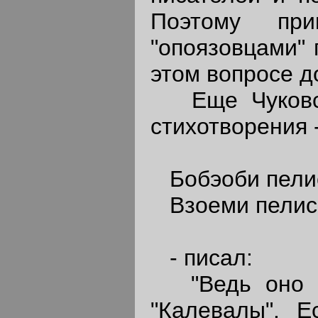
Поэтому при
"опоязовцами" 
этом вопросе д
Еще Чуковски
стихотворения 
Бобэоби пели
Взоеми пелись
- писал:
"Ведь оно на
"Калевалы". Е