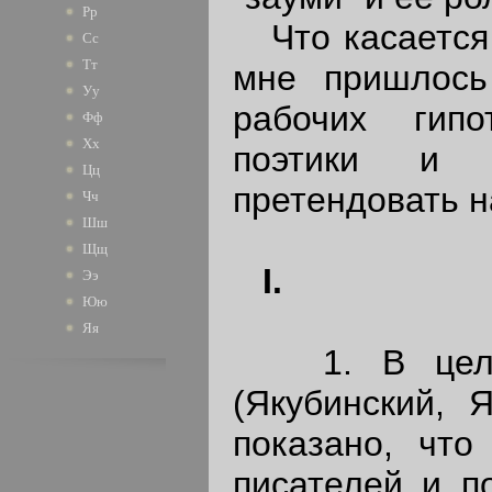
Рр
Что касается д
Сс
Тт
мне пришлось
Уу
рабочих гипо
Фф
Хх
поэтики и л
Цц
претендовать н
Чч
Шш
Щщ
I.
Ээ
Юю
Яя
1. В целом 
(Якубинский, 
показано, что
писателей и п