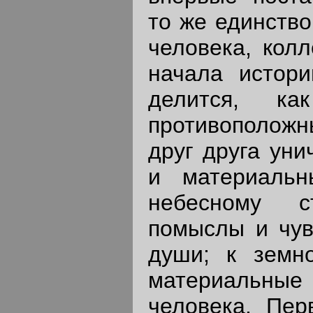
то же единство
человека, колл
начала истор
делится, ка
противоположн
друг друга ун
и материаль
небесному с
помыслы и чув
души; к земн
материальны
человека. Пер