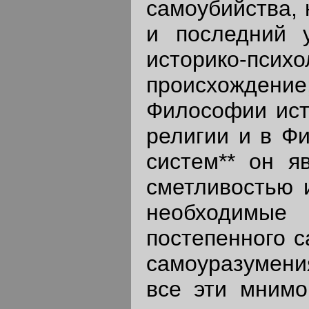
самоубийства,
и последний у
историко-псих
происхождени
Философии ист
религии и в Ф
систем** он я
сметливостью 
необходимы
постепенного с
самоуразумения
все эти мнимо