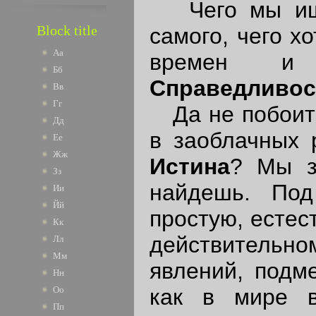
Чего мы ище
Block title
самого, чего х
Аа
времен 
Бб
Справедливос
Вв
Гг
Да не побоитс
Дд
в заоблачных 
Ее
Жж
Истина
? Мы з
Зз
найдешь. По
Ии
Йй
простую, естес
Кк
действительн
Лл
Мм
явлений, подм
Нн
как в мире в
Оо
Пп