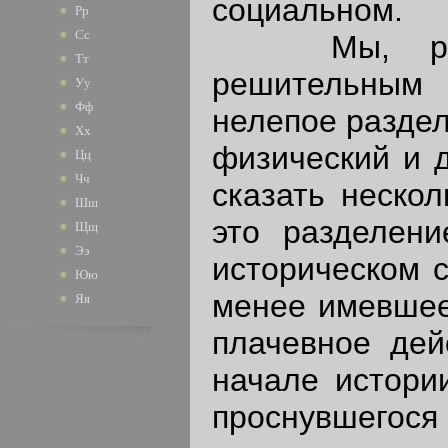
социальном.
Рр
Сс
Мы, разум
Тт
решительным
Уу
Фф
нелепое раздел
Хх
физический и 
Цц
Чч
сказать нескол
Шш
это разделени
Щщ
Ээ
историческом 
Юю
менее имевшее
Яя
плачевное дей
начале истори
проснувшегося 