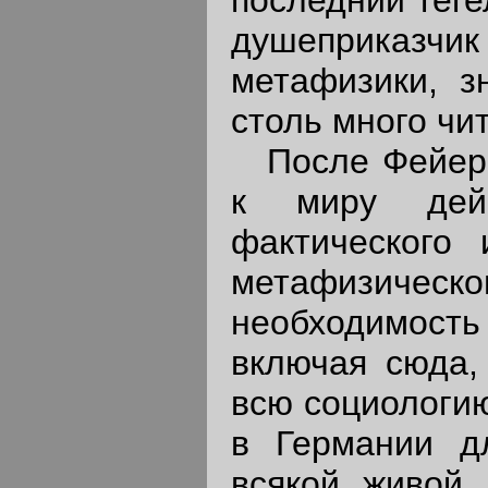
душеприказч
метафизики, 
столь много ч
После Фейерб
к миру дейст
фактического 
метафизич
необходимость 
включая сюда,
всю социологию
в Германии дл
всякой живой 