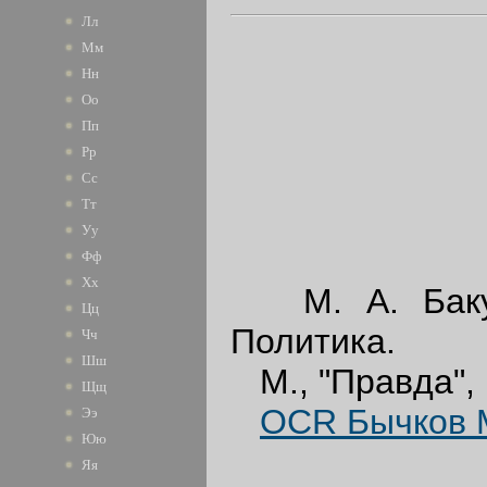
Лл
Мм
Нн
Оо
Пп
Рр
Сс
Тт
Уу
Фф
Хх
М. А. Бакуни
Цц
Политика.
Чч
Шш
М., "Правда",
Щщ
OCR Бычков М
Ээ
Юю
Яя