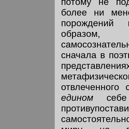
потому не по
более ни мен
порождений 
образом, в
самосознатель
сначала в поэт
представле
метафизиче
отвлеченного 
едином
себ
противупостав
самостоятельн