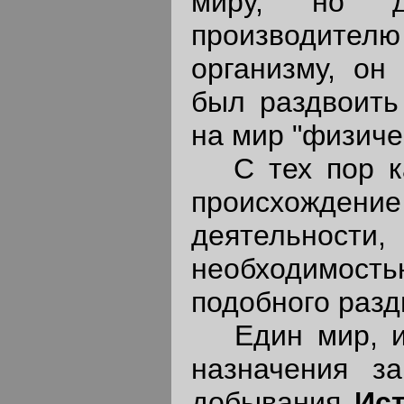
миру, но д
производите
организму, он
был раздвоить
на мир "физиче
С тех пор ка
происхожден
деятельно
необходимость
подобного разд
Един мир, и 
назначения з
добывания
Ис