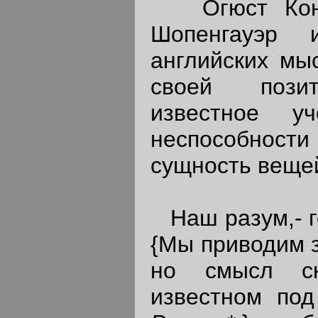
Огюст Конт,
Шопенгауэр 
английских мы
своей позит
известное у
неспособности 
сущность веще
Наш разум,- г
{Мы приводим з
но смысл ск
известном по