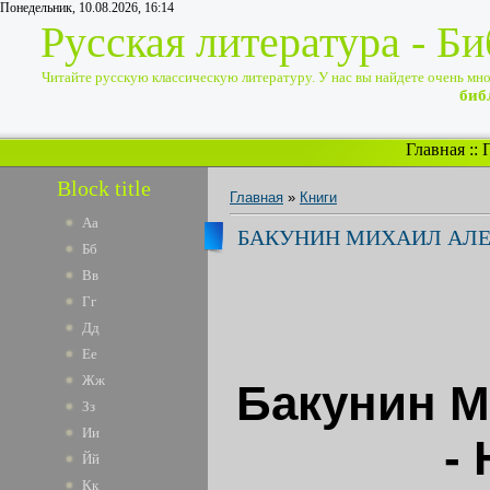
Понедельник, 10.08.2026, 16:14
Русская литература - Б
Читайте русскую классическую литературу. У нас вы найдете очень много
биб
Главная
::
Block title
Главная
»
Книги
Аа
БАКУНИН МИХАИЛ АЛЕ
Бб
Вв
Гг
Дд
Ее
Жж
Бакунин М
Зз
Ии
-
Йй
Кк