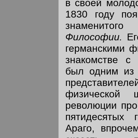
в своей молод
1830 году поя
знаменит
Филос
о
фии.
Ег
германскими ф
знакомстве с
был одним из 
представителей
физической 
революции про
пятидесятых 
Араго, впроче