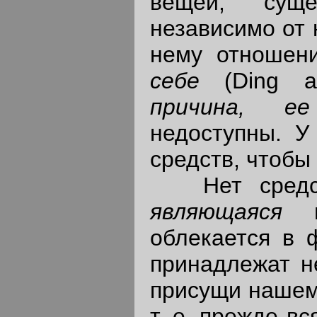
вещей, сущ
независимо от 
нему отношени
себе
(Ding 
причина, е
недоступны. У
средств, чтобы
Нет средств
являющаяся
облекается в 
принадлежат н
присущи нашему
т. е. прежде в