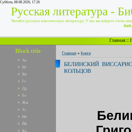
Суббота, 08.08.2026, 17:26
Русская литература - Б
Читайте русскую классическую литературу. У нас вы найдете очень много
биб
Главная
::
Block title
Главная
»
Книги
Аа
БЕЛИНСКИЙ ВИССАРИО
Бб
КОЛЬЦОВ
Вв
Гг
Дд
Ее
Жж
Зз
Бели
Ии
Йй
Григо
Кк