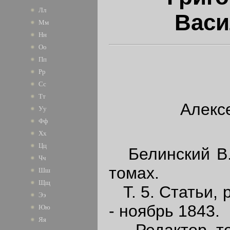
Лл
Васи
Мм
Нн
Оо
Пп
Рр
Сс
Тт
Алекс
Уу
Фф
Хх
Цц
Белинский В. 
Чч
томах.
Шш
Щщ
Т. 5. Статьи, 
Ээ
- ноябрь 1843.
Юю
Яя
Редактор том