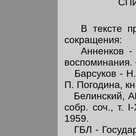
СП
В тексте при
сокращения:
Анненков - П
воспоминания. 
Барсуков - Н. 
П. Погодина, кн.
Белинский, АН 
собр. соч., т. 
1959.
ГБЛ - Государ