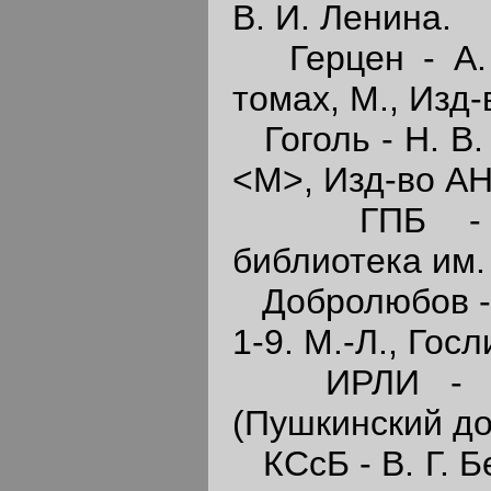
В. И. Ленина.
Герцен - А. И
томах, М., Изд
Гоголь - Н. В. Г
<М>, Изд-во АН
ГПБ - Госу
библиотека им.
Добролюбов - Н
1-9. М.-Л., Гос
ИРЛИ - Инст
(Пушкинский д
КСсБ - В. Г. Бе