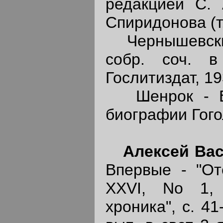
редакцией С. А
Спиридонова (т. 
Чернышевский 
собр. соч. в
Гослитиздат, 1
Шенрок - В.
биографии Гоголя
Алексей Ва
Впервые - "Оте
XXVI, No 1, 
хроника", с. 41