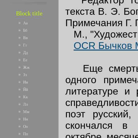
текста В. Э. Б
Block title
Примечания Г. 
Аа
Бб
М., "Художеств
Вв
OCR Бычков М
Гг
Дд
Ее
Еще смерть, 
Жж
Зз
одного примеч
Ии
литературе и 
Йй
Кк
справедливости
Лл
поэт русский,
Мм
Нн
скончался в 
Оо
октябре месяц
Пп