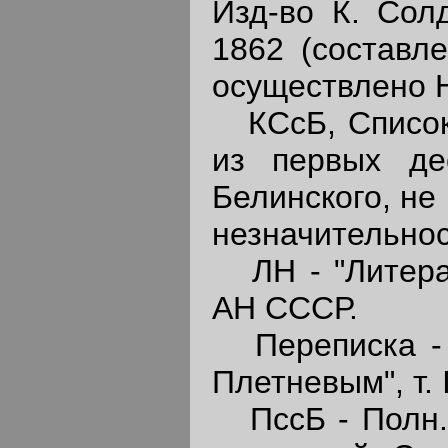
Изд-во К. Сол
1862 (составл
осуществлено Н
КСсБ, Список I
из первых де
Белинского, не
незначительнос
ЛН - "Литерат
АН СССР.
Переписка - "
Плетневым", т. I
ПссБ - Полн. с