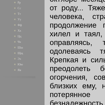
Рр
от роду... Тяж
Сс
Тт
человека, ст
Уу
продолжение 
Фф
Хх
хилел и таял,
Цц
оправляясь,
Чч
Шш
одолеваясь т
Щщ
Крепкая и сил
Ээ
Юю
преодолеть 
Яя
огорчения, со
близких ему, 
потерянно
безнадежно