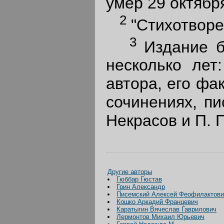
умер 29 октября
2
"Стихотворен
3
Издание б
несколько лет
автора, его фа
сочинениях, пи
Некрасов и П. 
Другие авторы
Гюббар Гюстав
Грин Александр
Писемский Алексей Феофилактови
Кошко Аркадий Францевич
Каратыгин Вячеслав Гаврилович
Лермонтов Михаил Юрьевич