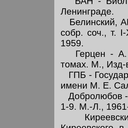
БАН - Библио
Ленинграде.
Белинский, АН 
собр. соч., т. 
1959.
Герцен - А. И
томах. М., Изд
ГПБ - Государ
имени М. Е. С
Добролюбов - Н
1-9. М.-Л., 1961
Киреевский 
Киреевского в