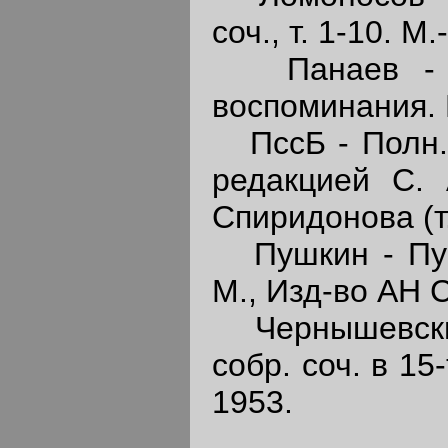
соч., т. 1-10. 
Панаев - И.
воспоминания. М
ПссБ - Полн. с
редакцией С. А
Спиридонова (т. 
Пушкин - Пушки
М., Изд-во АН 
Чернышевский 
собр. соч. в 15
1953.