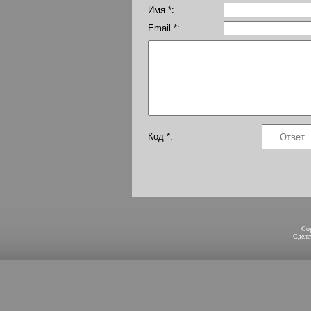
Имя *:
Email *:
Код *:
Co
Сдел