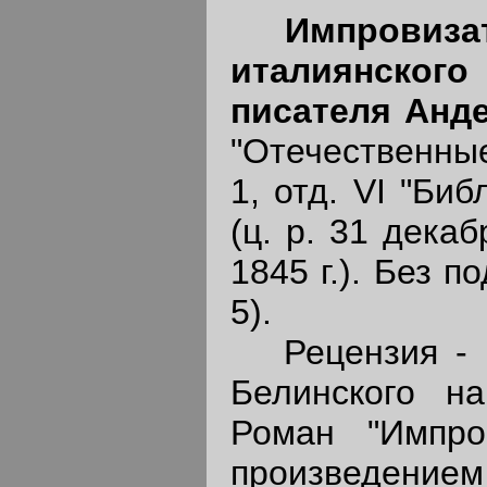
Импровиза
италиянског
писателя Анде
"Отечественные
1, отд. VI "Би
(ц. р. 31 декаб
1845 г.). Без п
5).
Рецензия - п
Белинского на
Роман "Импро
произведением