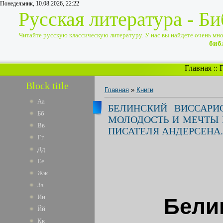
Понедельник, 10.08.2026, 22:22
Русская литература - Б
Читайте русскую классическую литературу. У нас вы найдете очень много
биб
Главная
::
Block title
Главная
»
Книги
Аа
БЕЛИНСКИЙ ВИССАРИ
Бб
МОЛОДОСТЬ И МЕЧТЫ 
Вв
ПИСАТЕЛЯ АНДЕРСЕНА..
Гг
Дд
Ее
Жж
Зз
Ии
Бели
Йй
Кк