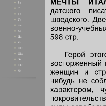
МЕЧТЫ ИТАЛ
Рр
датского пис
Сс
Тт
шведского. Две
Уу
Фф
военно-учебных
Хх
598 стр.
Цц
Чч
Шш
Герой этого 
Щщ
Ээ
восторженный и
Юю
женщин и стра
Яя
нибудь не соб
характером, ч
покровительств