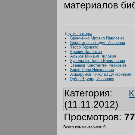
материалов биб
Другие авторы
Вронченко Михаил Павлович
Веселитская Лидия Ивановна
Тассо Торквато
Кривич Валентин
Альбов Михаил Нилович
Кукольник Павел Васильевич
Званцов Константин Иванович
Бакст Леон Николаевич
Ахшарумов Николай Дмитриевич
Губер Эдуард Иванович
Категория
:
К
(11.11.2012)
Просмотров
:
77
Всего комментариев
:
0