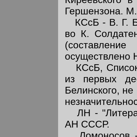
Гершензона. М.
КСсБ - В. Г. Бе
во К. Солдате
(составление
осуществлено Н
КСсБ, Список I
из первых де
Белинского, не
незначительнос
ЛН - "Литерат
АН СССР.
Ломоносов - М