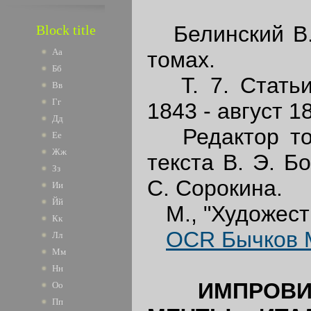
Белинский В. 
Block title
Аа
томах.
Бб
Т. 7. Статьи,
Вв
Гг
1843 - август 1
Дд
Редактор тома
Ее
Жж
текста В. Э. Б
Зз
С. Сорокина.
Ии
Йй
М., "Художеств
Кк
OCR Бычков М
Лл
Мм
Нн
ИМПРОВИ
Оо
Пп