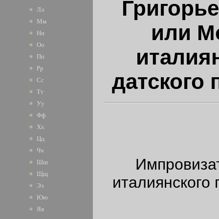
Григорье
Лл
Мм
или М
Нн
Оо
италиян
Пп
Рр
датского 
Сс
Тт
Уу
Фф
Хх
Цц
Чч
Импровизат
Шш
Щщ
италиянского 
Ээ
Юю
Яя