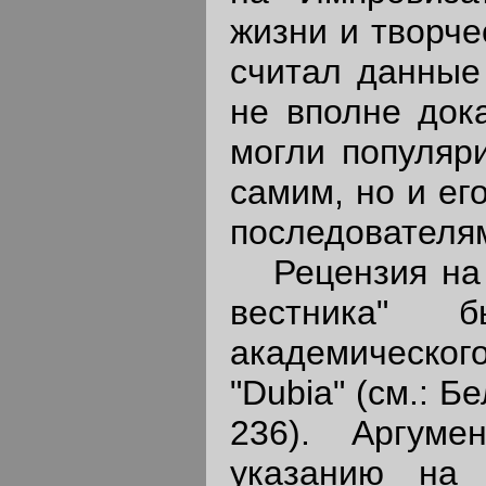
жизни и творчес
считал данные 
не вполне док
могли популяр
самим, но и ег
последователями
Рецензия на р
вестника" 
академическог
"Dubia" (см.: Бе
236). Аргуме
указанию на 