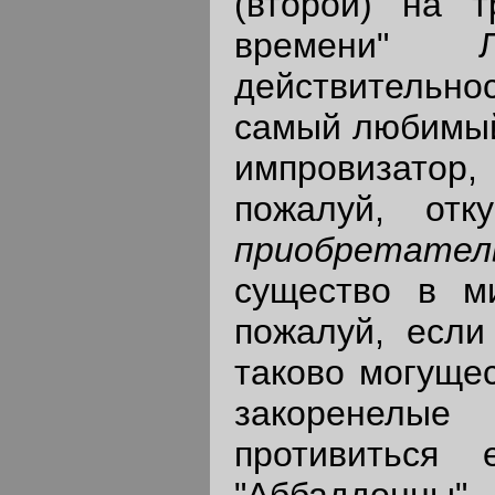
(второй) на т
времени" 
действительно
самый любимый 
импровизатор, 
пожалуй, отк
приобретател
существо в м
пожалуй, если
таково могущес
закоренелы
противиться 
"Аббаддонны