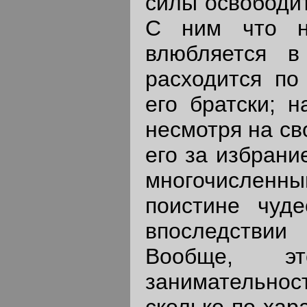
силы освободит
С ним что н
влюбляется 
расходится по
его братски; н
несмотря на св
его за избрани
многочисленн
поистине чуде
впоследствии 
Вообще, 
занимательност
сколько по хар