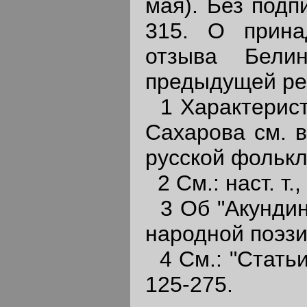
мая). Без подп
315. О принад
отзыва Бели
предыдущей ре
1 Характерист
Сахарова см. в
русской фолькло
2 См.: наст. т.,
3 Об "Акундине
народной поэзи
4 См.: "Статьи 
125-275.