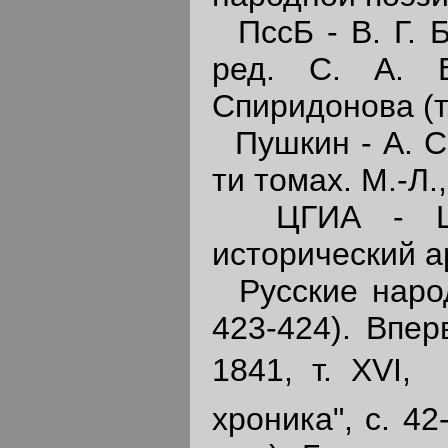
ПссБ - В. Г. Б
ред. С. А. В
Спиридонова (т. 
Пушкин - А. С.
ти томах. М.-Л.
ЦГИА - Цент
исторический а
Русские народн
423-424). Впер
1841, т. XVI, 
хроника", с. 42