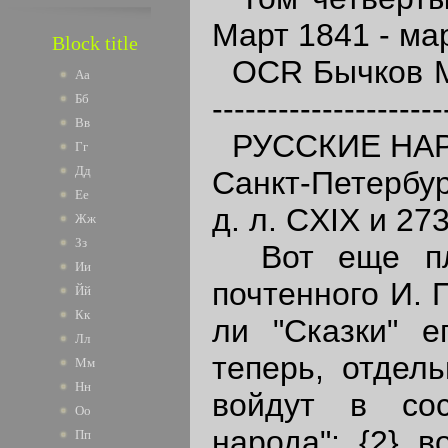
Март 1841 - ма
Block title
OCR Бычков М.Н.
Аа
---------------------
Бб
Вв
РУССКИЕ НАРО
Гг
Дд
Санкт-Петербур
Ее
д. л. CXIX и 273
Жж
Зз
Вот еще пло
Ии
почтенного И. 
Йй
Кк
ли "Сказки" е
Лл
теперь, отдел
Мм
Нн
войдут в сос
Оо
народа"; {2} в
Пп