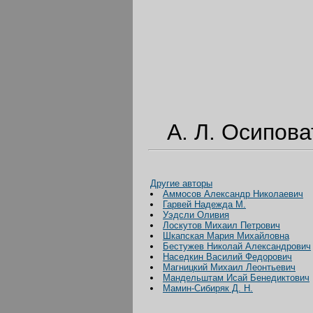
А. Л. Осиповат
Другие авторы
Аммосов Александр Николаевич
Гарвей Надежда М.
Уэдсли Оливия
Лоскутов Михаил Петрович
Шкапская Мария Михайловна
Бестужев Николай Александрович
Наседкин Василий Федорович
Магницкий Михаил Леонтьевич
Мандельштам Исай Бенедиктович
Мамин-Сибиряк Д. Н.