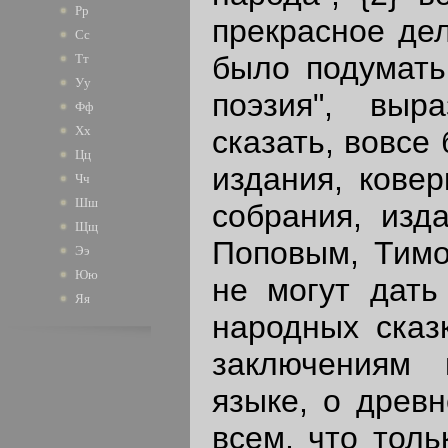
Рр
прекрасное дел
Сс
было подумать
Тт
Уу
поэзия", выр
Фф
Хх
сказать, вовсе
Цц
издания, кове
Чч
Шш
собрания, изд
Щщ
Поповым, Тимо
Ээ
Юю
не могут дать
Яя
народных сказ
заключениям 
языке, о древ
всем, что толь