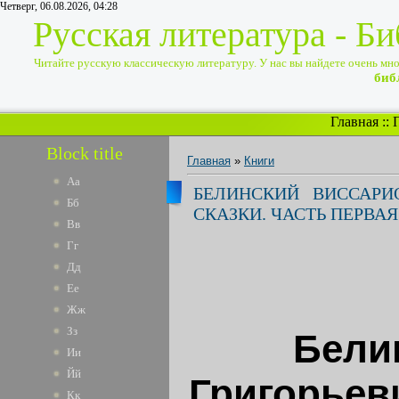
Четверг, 06.08.2026, 04:28
Русская литература - Б
Читайте русскую классическую литературу. У нас вы найдете очень много
биб
Главная
::
Block title
Главная
»
Книги
Аа
БЕЛИНСКИЙ ВИССАРИ
Бб
СКАЗКИ. ЧАСТЬ ПЕРВАЯ
Вв
Гг
Дд
Ее
Жж
Зз
Бели
Ии
Йй
Григорьев
Кк