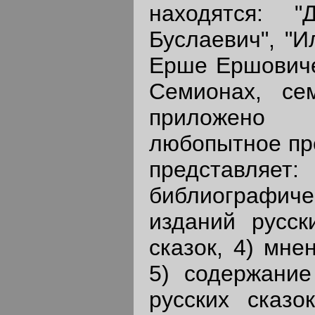
находятся: "
Буслаевич", "И
Ерше Ершовиче
Семионах, се
приложено 
любопытное пре
представляет:
библиографиче
изданий русск
сказок, 4) мне
5) содержание
русских сказо