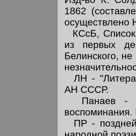
1862 (составл
осуществлено Н
КСсБ, Список I
из первых де
Белинского, не
незначительнос
ЛН - "Литерат
АН СССР.
Панаев - И.
воспоминания. М
ПР - позднейш
народной поэзи