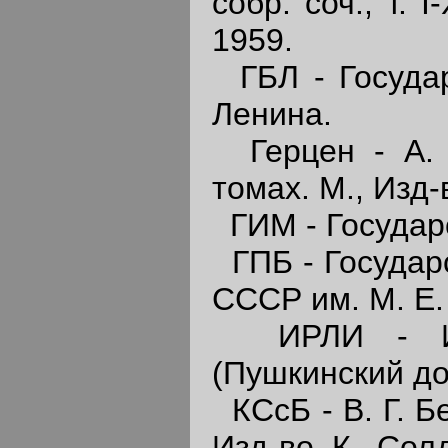
собр. соч., т. 
1959.
ГБЛ - Государ
Ленина.
Герцен - А. И
томах. М., Изд
ГИМ - Государ
ГПБ - Государ
СССР им. М. Е
ИРЛИ - Инст
(Пушкинский д
КСсБ - В. Г. Бе
Изд-во К. Сол