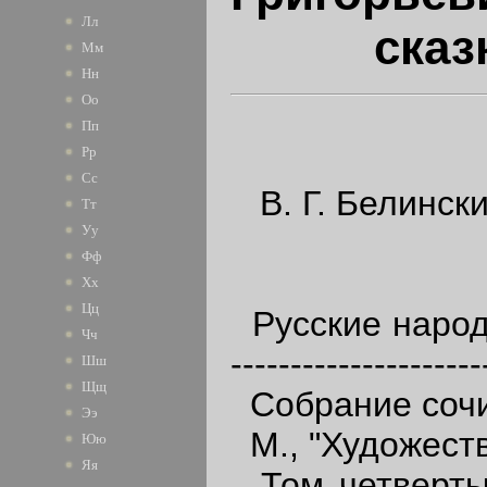
Лл
сказ
Мм
Нн
Оо
Пп
Рр
Сс
В. Г. Белинск
Тт
Уу
Фф
Хх
Цц
Русские народн
Чч
---------------------
Шш
Щщ
Собрание сочи
Ээ
М., "Художеств
Юю
Яя
Том четвертый