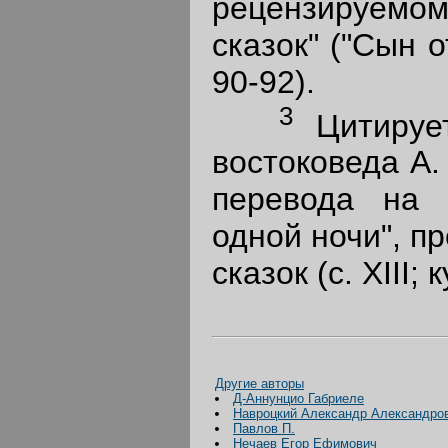
рецензируемом
сказок" ("Сын о
90-92).
3
Цитирует
востоковеда А.
перевода на 
одной ночи", п
сказок (с. XIII;
Другие авторы
Д-Аннунцио Габриеле
Навроцкий Александр Александро
Павлов П.
Нечаев Егор Ефимович