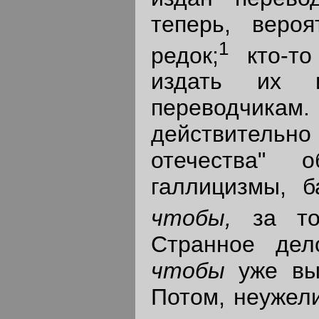
теперь, вероя
1
редок;
кто-то
издать их
переводчика
действительно
отечества" 
галлицизмы, 
чтобы,
за т
Странное де
чтобы
уже вык
Потом, неужел