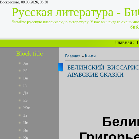
Воскресенье, 09.08.2026, 06:50
Русская литература - Б
Читайте русскую классическую литературу. У нас вы найдете очень много
биб
Главная
::
Block title
Главная
»
Книги
Аа
БЕЛИНСКИЙ ВИССАРИО
Бб
АРАБСКИЕ СКАЗКИ
Вв
Гг
Дд
Ее
Жж
Зз
Бели
Ии
Йй
Григорье
Кк