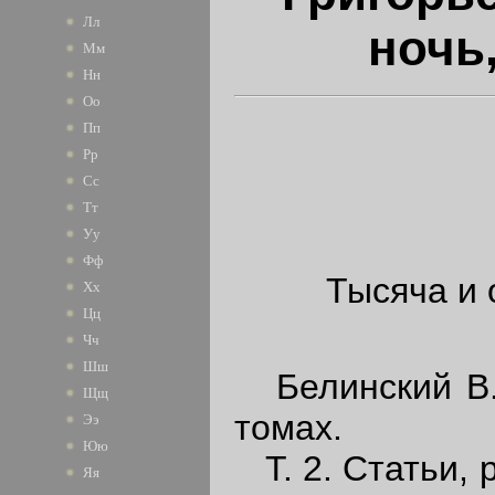
Лл
ночь,
Мм
Нн
Оо
Пп
Рр
Сс
Тт
Уу
Фф
Тысяча и 
Хх
Цц
Чч
Шш
Белинский В. 
Щщ
томах.
Ээ
Юю
Т. 2. Статьи, 
Яя