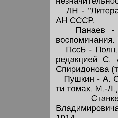
незначительнос
ЛН - "Литерат
АН СССР.
Панаев - И.
воспоминания. М
ПссБ - Полн. с
редакцией С. А
Спиридонова (тт.
Пушкин - А. С.
ти томах. М.-Л.
Станкевич
Владимировича
1914.