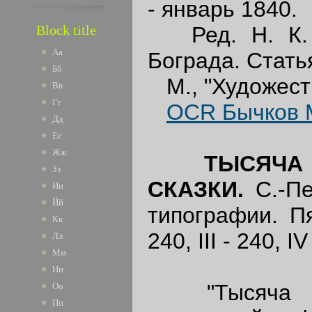
- январь 1840.
Ред. Н. К. Г
Block title
Аа
Бограда. Статья
Бб
М., "Художеств
Вв
Гг
OCR Бычков М
Дд
Ее
Жж
ТЫСЯЧА
Зз
СКАЗКИ.
С.-Пе
Ии
Йй
типографии. Пя
Кк
240, III - 240, IV
Лл
Мм
Нн
"Тысяча и о
Оо
Пп