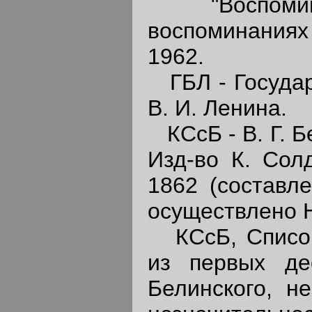
"Воспоминан
воспоминаниях
1962.
ГБЛ - Государ
В. И. Ленина.
КСсБ - В. Г. Бе
Изд-во К. Сол
1862 (составл
осуществлено Н
КСсБ, Список I
из первых де
Белинского, н