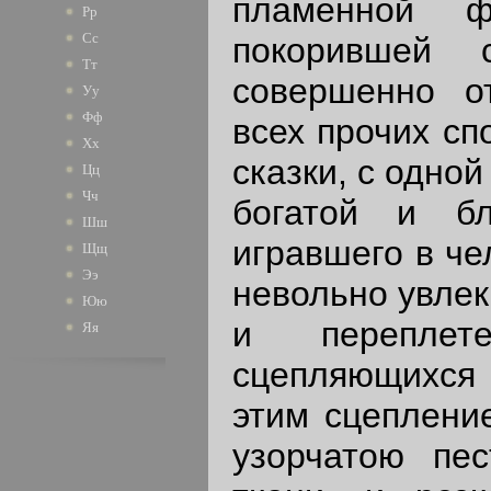
пламенной ф
Рр
Сс
покорившей 
Тт
совершенно о
Уу
Фф
всех прочих сп
Хх
сказки, с одно
Цц
Чч
богатой и бл
Шш
игравшего в че
Щщ
Ээ
невольно увлек
Юю
и переплете
Яя
сцепляющихся
этим сцепление
узорчатою пес