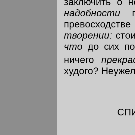
заключить о н
надобности
превосходстве
творении:
сто
что
до сих п
ничего
прекр
худого? Неужел
СП