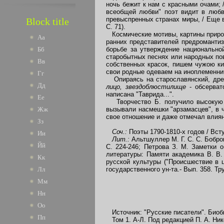
ночь бежит к нам с красными очами; /
всеобщей любви" поэт видит в любв
превыспренных странах миры, / Еще в
Block title
С. 71).
Космические мотивы, картины природ
Аа
ранних представителей предромантиз
борьбе за утверждение национально
Бб
старобытных песнях или народных пове
Вв
собственных красок, пишем чужою ки
свои родные одеваем на иноплеменничь
Гг
Опираясь на старославянский, древ
Дд
лицо, звездоблюстилище
- обсерва
написана "Таврида...".
Ее
Творчество Б. получило высокую о
вызывали насмешки "арзамасцев", в ч
Жж
свое отношение и даже отмечал влиян
Зз
Соч.:
Поэты 1790-1810-х годов / Всту
Ии
Лит.:
Альтшуллер М. Г. С. С. Бобров
Йй
С. 224-246; Петрова З. М. Заметки 
литературы: Памяти академика В. В. 
Кк
русской культуры ("Происшествие в 
государственного ун-та.- Вып. 358. Тр
Лл
Мм
Нн
Оо
Источник: "Русские писатели". Биоб
Пп
Том 1. А-Л. Под редакцией П. А. Ник