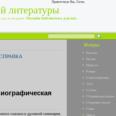
Приветствую Вас
,
Гость
ой литературы
Онлайн библиотека для вас.
эссе и так далее.
Жанры
Рассказ
 СПРАВКА
Поэма
Повесть
Роман
Стихотворение
Эссе
Статья
лиографическая
Сборник рассказов
Сборник стихов
Глава
 Учился сначала в духовной семинарии,
Пьеса