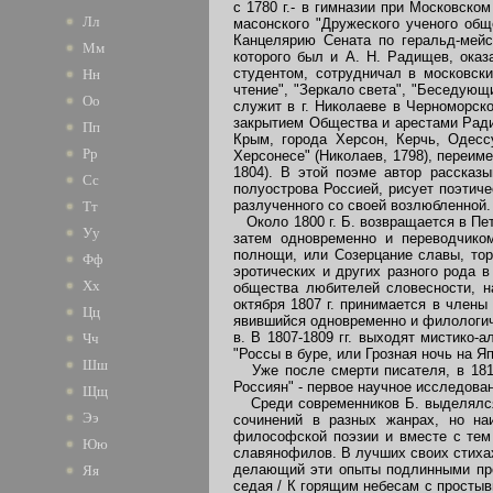
с 1780 г.- в гимназии при Московско
Лл
масонского "Дружеского ученого обще
Канцелярию Сената по геральд-мейс
Мм
которого был и А. Н. Радищев, оказ
студентом, сотрудничал в московски
Нн
чтение", "Зеркало света", "Беседующи
Оо
служит в г. Николаеве в Черноморск
закрытием Общества и арестами Ради
Пп
Крым, города Херсон, Керчь, Одесс
Рр
Херсонесе" (Николаев, 1798), переим
1804). В этой поэме автор рассказ
Сс
полуострова Россией, рисует поэтиче
разлученного со своей возлюбленной.
Тт
Около 1800 г. Б. возвращается в Пет
Уу
затем одновременно и переводчиком
полнощи, или Созерцание славы, то
Фф
эротических и других разного рода в
Хх
общества любителей словесности, на
октября 1807 г. принимается в члены
Цц
явившийся одновременно и филологич
в. В 1807-1809 гг. выходят мистико-
Чч
"Россы в буре, или Грозная ночь на Яп
Шш
Уже после смерти писателя, в 1812 
Россиян" - первое научное исследова
Щщ
Среди современников Б. выделялся 
Ээ
сочинений в разных жанрах, но на
философской поэзии и вместе с тем 
Юю
славянофилов. В лучших своих стихах
делающий эти опыты подлинными прои
Яя
седая / К горящим небесам с простывш