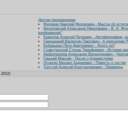
Другие произведения
Федоров Николай Федорович - Мысли об эстет
Веселовский Александр Николаевич - В. А. Жук
воображения"
Ермолов Алексей Петрович - Автобиография, на
Свенцицкий Валентин Павлович - К епископам 
Боборыкин Петр Дмитриевич - Долго ли?
Славутинский Степан Тимофеевич - История мо
Амфитеатров Александр Валентинович - Чертов
Горький Максим - Песня о буревестнике
Осоргин Михаил Андреевич - Повесть о сестре
Толстой Алексей Константинович - Переводы
.2012)