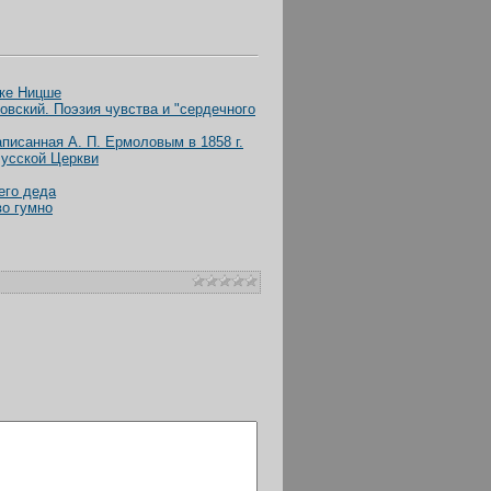
ике Ницше
овский. Поэзия чувства и "сердечного
писанная А. П. Ермоловым в 1858 г.
Русской Церкви
его деда
о гумно