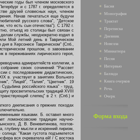
енческие годы был членом московского
Басня
Петербург и с 1787 г. определяется в
стве друзей словесных наук, членом
Монография
зрения. Начав печататься еще будучи
любителей русского слова", "Детское
Трактат
, что есть сын отечества"). С 1792 г.
Переписка
тно, отъезд из столицы был связан с
 делам службы, неоднократно ездил в
Дневник
 или Мой летний день в Таврическом
Новелла
 дня в Херсонесе Таврическом" (Спб.,
историческом прошлом, о завоевании
Миниатюра
ик в переживаниях лирического героя,
Песня
ереводчика адмиралтейств коллегии, а
Интервью
 собрание своих сочинений "Рассвет
сии с последованием дидактических,
Баллада
XIX в. участвует в занятиях Вольного
Книга очерков
к", "Лицей", "Талия", "Цветник". 19
 Судьбина российского языка" - труд,
Речь
иту просветительских традиций XVIII
транствующий слепец" в 2 т. (Спб.) и
Очерк
аткого дееписания о прежних походах
включительно.
еменными языками. Б. оставил много
Форма входа
ет ломоносовские традиции научно-
нского, Д. В. Веневитинова, поэтов-
а, глубину мысли и искренний лиризм,
 солнца: "Какая густота подъемлется
осфера вся очреватела ей! / С востока