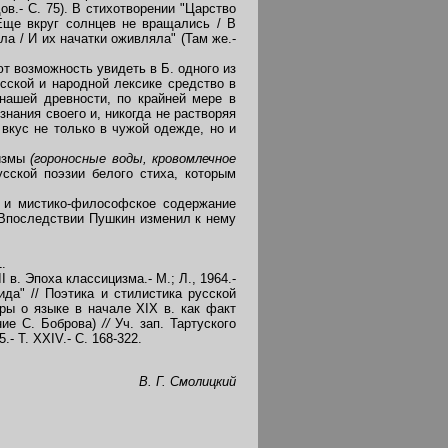
ов.- С. 75). В стихотворении "Царство
Еще вкруг солнцев не вращались / В
а / И их начатки оживляла" (Там же.-
 возможность увидеть в Б. одного из
сской и народной лексике средство в
нашей древности, по крайней мере в
знания своего и, никогда не растворяя
вкус не только в чужой одежде, но и
гизмы
(гороносные воды, кровомлечное
усской поэзии белого стиха, которым
 и мистико-философское содержание
. Впоследствии Пушкин изменил к нему
.
I в. Эпоха классицизма.- М.; Л., 1964.-
да" // Поэтика и стилистика русской
оры о языке в начале XIX в. как факт
ение С. Боброва)
//
Уч. зап. Тартуского
- Т. XXIV.- С. 168-322.
В. Г. Смолицкий