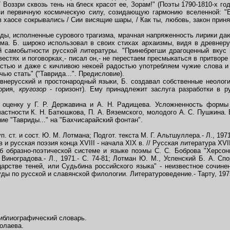
 Воззри сквозь тень на блеск красот ее, Зорам!" (Поэты 1790-1810-х год
и первичную космическую силу, созидающую гармонию вселенной: "
 хаосе сокрывались / Сии висящие шары, / Как ты, любовь, закон принял
ы, исполненные сурового трагизма, мрачная напряженность лирики дают
ма. Б. широко использовал в своих стихах архаизмы, видя в древнеру
й самобытности русской литературы. "Принебрегши драгоценный вкус 
стях и поговорках,- писал он,- не перестаем пресмыкаться в притворе 
стью и даже с кичливою некоей радостью употребляем чужие слова и 
ю стать" ("Таврида...". Предисловие).
нерусский и простонародный языки, Б. создавал собственные неоло
тория,
кругозор
- горизонт). Ему принадлежит заслуга разработки в р
ценку у Г. Р. Державина и А. Н. Радищева. Усложненность формы
астности К. Н. Батюшкова, П. А. Вяземского, молодого А. С. Пушкина
ие "Тавриды..." на "Бахчисарайский фонтан".
п. ст. и сост. Ю. М. Лотмана; Подгот. текста М. Г. Альтшуллера.- Л., 1971
 и русская поэзия конца XVIII - начала XIX в. // Русская литература XVII
об образно-поэтической системе и языке поэмы С. С. Боброва "Херсони
Виноградова.- Л., 1971.- С. 74-81; Лотман Ю. М., Успенский Б. А. Сп
царстве теней, или Судьбина российского языка" - неизвестное сочин
уды по русской и славянской филологии. Литературоведение.- Тарту, 1975.
иблиографический словарь.
олаева.