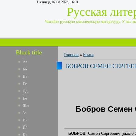
Пятница, 07.08.2026, 16:01
Русская лите
Читайте русскую классическую литературу. У нас вы 
Block title
Главная
»
Книги
Аа
БОБРОВ СЕМЕН СЕРГЕЕВ
Бб
Вв
Гг
Дд
Ее
Жж
Бобров Семен 
Зз
Ии
Йй
БОБРОВ,
Семен Сергеевич [около 1
Кк