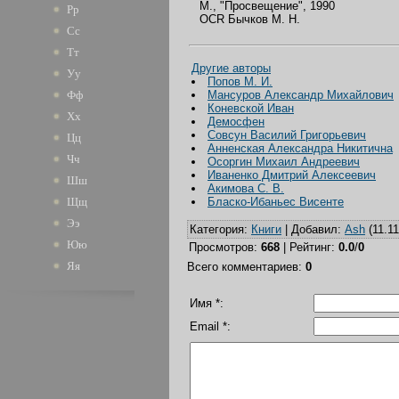
М., "Просвещение", 1990
Рр
OCR Бычков М. Н.
Сс
Тт
Другие авторы
Уу
Попов М. И.
Мансуров Александр Михайлович
Фф
Коневской Иван
Хх
Демосфен
Совсун Василий Григорьевич
Цц
Анненская Александра Никитична
Чч
Осоргин Михаил Андреевич
Иваненко Дмитрий Алексеевич
Шш
Акимова С. В.
Бласко-Ибаньес Висенте
Щщ
Ээ
Категория
:
Книги
|
Добавил
:
Ash
(11.11
Юю
Просмотров
:
668
|
Рейтинг
:
0.0
/
0
Яя
Всего комментариев
:
0
Имя *:
Email *: