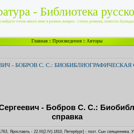
ратура - Библиотека русск
найдете очень много книг в разных жанрах - стихи, романы, повести, баллады, 
Главная
::
Произведения
::
Авторы
ИЧ - БОБРОВ С. С.: БИОБИБЛИОГРАФИЧЕСКАЯ
Сергеевич - Бобров С. С.: Биобиб
справка
763, Ярославль - 22.III(2.IV).1810, Петербург] - поэт. Сын священника.