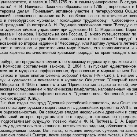
м университете, а затем в 1782-1785 гг.- в самом университете. В студ
ства" Н. И. Новикова. Закончив образование в 1785 г., переезжает в 
терским делам. Принимает, активное участие в петербургском Обще
авший, несомненно, влияние на Б.- особенно на его эстетические воз
х и петербургских журналах "Покоящийся трудолюбец", "Собеседник 
й гражданин" (в котором А. Н. Радищев опубликовал свою "Беседу о том
ом адмиралтейском управлении при адмирале Н. С. Мордвинове. Вероя
щева и Новикова. Находясь на юге России, Б. много путешествовал по
у. Впечатления поездок были использованы в его поэме "Таврида",
енованной во втором издании в "Херсониду, или Картину лучшего летнего
ывает о животном и растительном мире Крыма, его геологическом и 
ские картины величественной крымской природы, которые находят откл
ербург, где продолжает служить по морскому ведомству в должности п
 Комиссии составления законов. В 1804 г. выпускает единственное
ржества и мудрости порфироносных, браноносных и мирных гениев Рос
 стихах и прозе опытов Семена Боброва" (Часть I-IV.- Спб.). В начале 
ук и художеств и печатается в журналах Общества: "Северный цветни
 Общества. В 1805 г. пишет статью "Происшествие в царстве теней, или
еским исследованием и политическим памфлетом, направленным на защ
аллегорические философские поэмы Б. "Древняя ночь Вселенной, или С
онских водах" (Спб.).
г. был издан его труд "Древний российский плаватель, или Опыт кр
ние по истории русского мореплавания с древнейших времен по XVII в. 
образованностью. Он свободно владел несколькими древними и совр
ибольший интерес представляют его труды, в которых он продолжа
подготавливает будущую "поэзию мысли" Ф. И. Тютчева, Е. А. Бараты
 ему удается сочетать точность поэтического видения, образность язык
зведениями поэзии. Вот, напр., описание вечерних сумерек на закате
их сил полей! / Смотри, почти везде простерлась мгла густая, / И атм