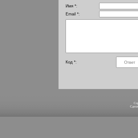
Имя *:
Email *:
Код *:
Co
Сдел