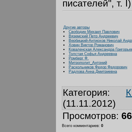
писателей", т. I)
Другие авторы
Свободин Михаил Павлович
Вяземский Петр Андреевич
Вербицкий-Антиохов Николай Анд
Ховин Виктор Романович
Коваленская Александра Григорье
Толстая Софья Андреевна
Ромберг Ф.
Митрополит_Антоний
Раскольников Федор Федорович
Радлова Анна Дмитриевна
Категория
:
К
(11.11.2012)
Просмотров
:
66
Всего комментариев
:
0