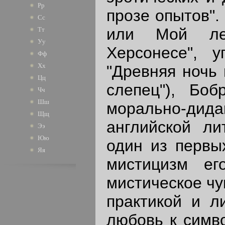
Рр
прозе опытов".
Сс
или Мой ле
Тт
Уу
Херсонесе", у
Фф
Хх
"Древняя ночь
Цц
слепец"), Бо
Чч
Шш
морально-д
Щщ
английской ли
Ээ
Юю
один из первы
Яя
мистицизм ег
мистическое чу
практикой и л
любовь к симво