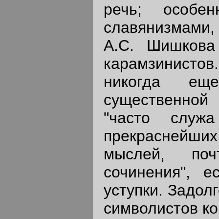
речь; особе
славянизмами, 
А.С. Шишкова
карамзинисто
никогда ещ
существенной 
"часто служ
прекраснейши
мыслей, по
сочинения", 
уступки. Задол
символистов ко