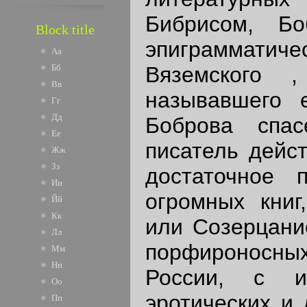
Бибрисом, Бо
Block title
эпиграмматич
Аа
Вяземского 
Бб
Вв
называвшего 
Гг
Дд
Боброва спа
Ее
писатель дейс
Жж
Зз
достаточное 
Ии
огромных книг
Йй
Кк
или Созерцани
Лл
порфироносных
Мм
Нн
России, с ис
Оо
эротических и 
Пп