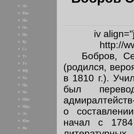
Лл
Мм
Нн
Оо
iv align=
Пп
http://
Рр
Сс
Бобров, Семе
Тт
Уу
(родился, веро
Фф
в 1810 г.). Уч
Хх
Цц
был перевод
Чч
адмиралтейств-
Шш
Щщ
о составлении
Ээ
начал с 1784
Юю
Яя
литературных 