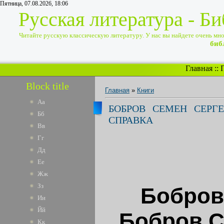
Пятница, 07.08.2026, 18:06
Русская литература - Б
Читайте русскую классическую литературу. У нас вы найдете очень много
биб
Главная
::
Block title
Главная
»
Книги
Аа
БОБРОВ СЕМЕН СЕРГЕ
Бб
СПРАВКА
Вв
Гг
Дд
Ее
Жж
Зз
Бобров
Ии
Йй
Бобров С
Кк