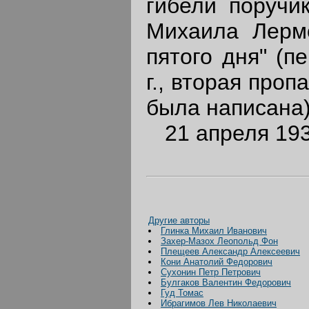
гибели поручик
Михаила Лермо
пятого дня" (п
г., вторая проп
была написана)
21 апреля 1938
Другие авторы
Глинка Михаил Иванович
Захер-Мазох Леопольд Фон
Плещеев Александр Алексеевич
Кони Анатолий Федорович
Сухонин Петр Петрович
Булгаков Валентин Федорович
Гуд Томас
Ибрагимов Лев Николаевич