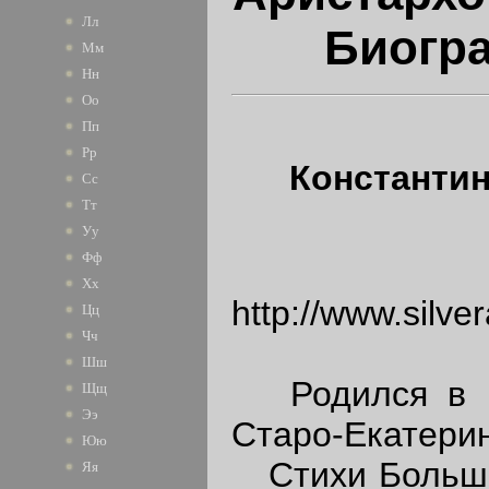
Лл
Биогр
Мм
Нн
Оо
Пп
Рр
Константи
Сс
Тт
Уу
Фф
Ориги
Хх
http://www.silve
Цц
Чч
Шш
Родился в Мо
Щщ
Ээ
Старо-Екатери
Юю
Стихи Большак
Яя