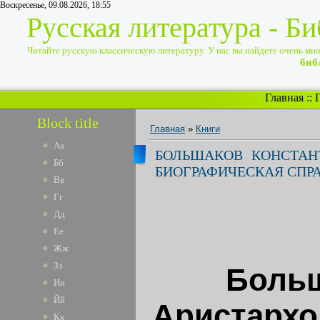
Воскресенье, 09.08.2026, 18:55
Русская литература - Б
Читайте русскую классическую литературу. У нас вы найдете очень много
биб
Главная
::
Block title
Главная
»
Книги
Аа
БОЛЬШАКОВ КОНСТАНТ
Бб
БИОГРАФИЧЕСКАЯ СПР
Вв
Гг
Дд
Ее
Жж
Зз
Больш
Ии
Йй
Аристархов
Кк