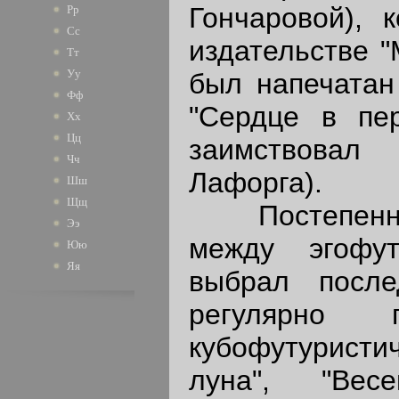
Гончаровой), 
Рр
Сс
издательстве "
Тт
Уу
был напечатан
Фф
"Сердце в пер
Хх
Цц
заимствовал
Чч
Лафорга).
Шш
Щщ
Постепенно 
Ээ
между эгофут
Юю
Яя
выбрал после
регулярно 
кубофутуристи
луна", "Весе