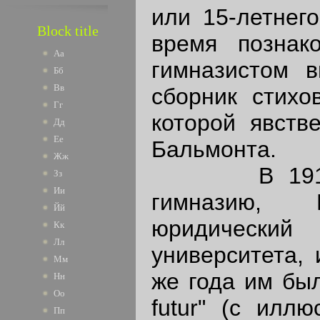
или 15-летнег
Block title
время познак
Аа
гимназистом в
Бб
Вв
сборник стихо
Гг
которой явств
Дд
Ее
Бальмонта.
Жж
В 1913 г.,
Зз
Ии
гимназию, 
Йй
юридически
Кк
Лл
университета, 
Мм
же года им бы
Нн
Оо
futur" (с илл
Пп