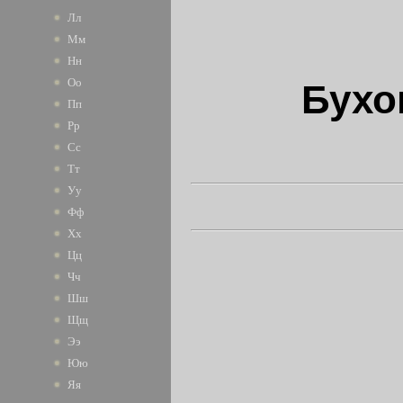
Лл
Мм
Нн
Оо
Бухо
Пп
Рр
Сс
Тт
Уу
Фф
Хх
Цц
Чч
Шш
Щщ
Ээ
Юю
Яя