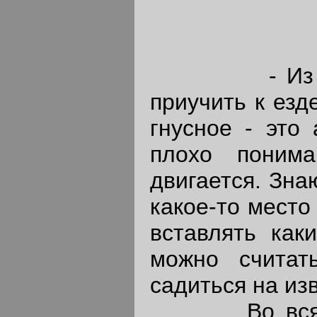
- Из всех ж
приучить к езд
гнусное - это
плохо понима
двигается. Знаю
какое-то место 
вставлять как
можно считат
садиться на из
Во всяком с