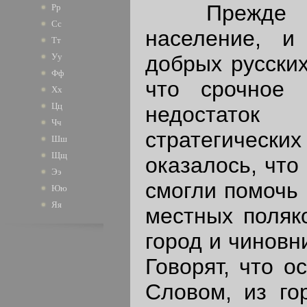
Прежде всег
Рр
Сс
население, и
Тт
добрых русских
Уу
Фф
что срочное 
Хх
Цц
недостаток
Чч
стратегически
Шш
Щщ
оказалось, что
Ээ
смогли помочь
Юю
Яя
местных поляк
город и чиновни
Говорят, что о
Словом, из го