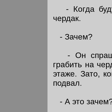
- Когда буду 
чердак.
- Зачем?
- Он спрашив
грабить на чер
этаже. Зато, к
подвал.
- А это зачем