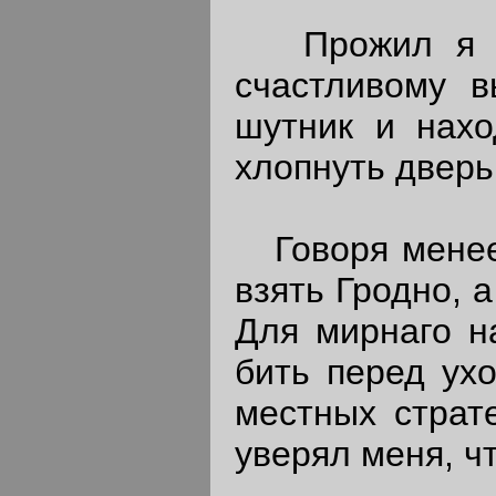
Прожил я в Г
счастливому в
шутник и нахо
хлопнуть дверь
Говоря менее 
взять Гродно, 
Для мирнаго н
бить перед ух
местных страт
уверял меня, ч