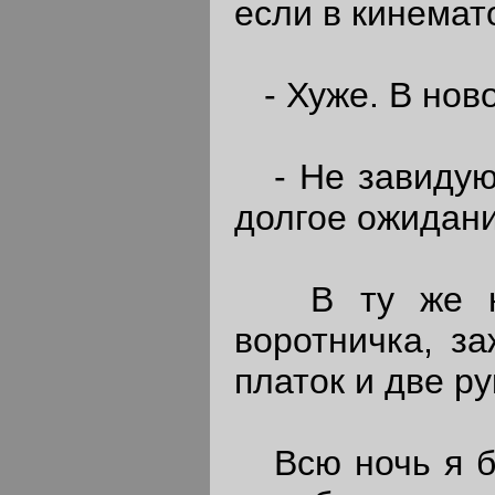
если в кинемат
- Хуже. В ново
- Не завидую, 
долгое ожидани
В ту же ноч
воротничка, за
платок и две р
Всю ночь я бр