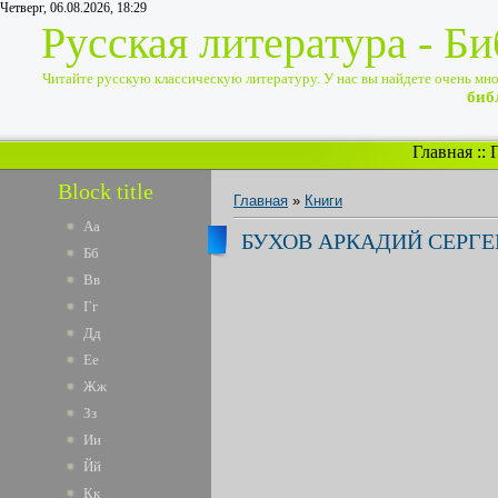
Четверг, 06.08.2026, 18:29
Русская литература - Б
Читайте русскую классическую литературу. У нас вы найдете очень много
биб
Главная
::
Block title
Главная
»
Книги
Аа
БУХОВ АРКАДИЙ СЕРГЕ
Бб
Вв
Гг
Дд
Ее
Жж
Зз
Ии
Йй
Кк