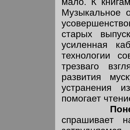
мало. К книга
Музыкальное о
усовершенств
старых выпус
усиленная ка
технологии со
трезваго взг
развития мус
устранения и
помогает чтени
Поне
спрашивает н