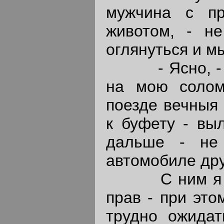
мужчина с пр
животом, - н
оглянуться и м
- Ясно, - под
на мою солом
поезде вечныя 
к буфету - вы
дальше - не
автомобиле дру
С ним я не м
прав - при эт
трудно ожидат