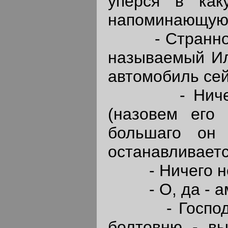
уперся в как
напоминающую 
- Странно, - 
называемый Ил
автомобиль сей
- Ничего ст
(назовем его
большаго он
останавливаетс
- Ничего не 
- О, да - аме
- Господа, -
болтовню - вы