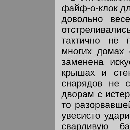
файф-о-клок дл
довольно весе
отстреливалис
тактично не 
многих домах 
заменена иск
крышах и сте
снарядов не с
дворам с истер
то разорвавше
увесисто удари
сварливую б