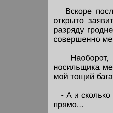
Вскоре после 
открыто заяви
разряду гродне
совершенно мен
Наоборот, од
носильщика мес
мой тощий бага
- А и сколько
прямо...