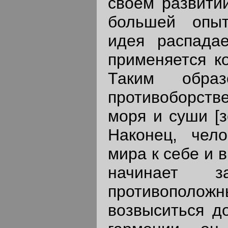
своём развити
большей опыт
идея распада
применяется к
Таким обра
противоборстве
моря и суши [з
Наконец, чел
мира к себе и 
начинает з
противополож
возвыситься д