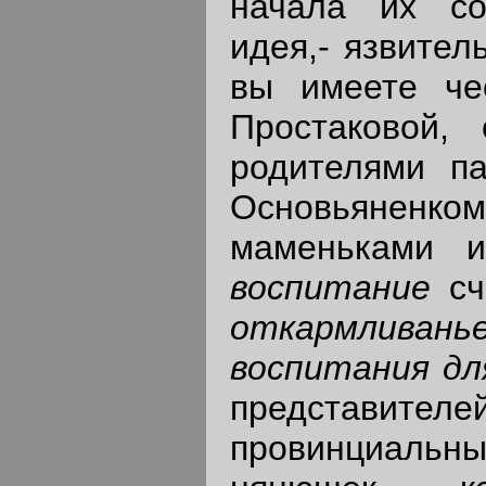
начала их со
идея,- язвител
вы имеете че
Простаковой,
родителями па
Основьянен
маменьками и
воспитание
с
откармливань
воспитания дл
представител
провинциальны