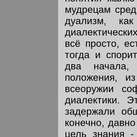
мудрецам средн
дуализм, ка
диалектических
всё просто, ес
тогда и спори
два начала,
положения, и
всеоружии со
диалектики. Э
задержали общ
конечно, давно
цель знания -