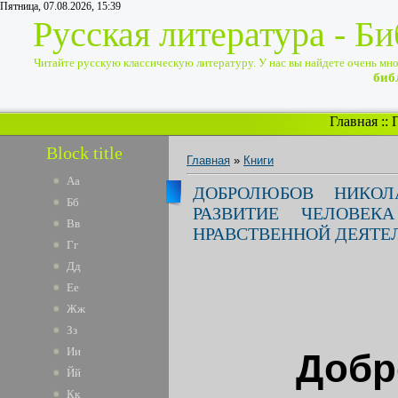
Пятница, 07.08.2026, 15:39
Русская литература - Б
Читайте русскую классическую литературу. У нас вы найдете очень много
биб
Главная
::
Block title
Главная
»
Книги
Аа
ДОБРОЛЮБОВ НИКОЛ
Бб
РАЗВИТИЕ ЧЕЛОВЕ
Вв
НРАВСТВЕННОЙ ДЕЯТЕ
Гг
Дд
Ее
Жж
Зз
Ии
Добр
Йй
Кк