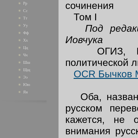
сочинения
Рр
Сс
Том I
Тт
Под редак
Уу
Фф
Иовчука
Хх
Цц
ОГИЗ, Госуд
Чч
политической л
Шш
Щщ
OCR Бычков М
Ээ
Юю
Яя
Оба, названн
русском перев
кажется, не 
внимания русск