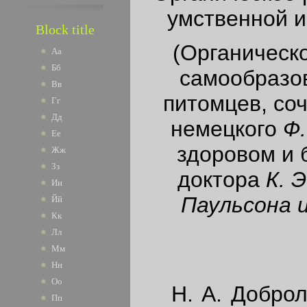
умственной и
Block title
(Органическ
Аа
Бб
самообразов
Вв
питомцев, со
Гг
Дд
немецкого
Ф
Ее
здоровом и 
Жж
Зз
доктора
К.
Э
Ии
Паульсона 
Йй
Кк
Лл
Мм
Нн
Оо
Н. А. Доброл
Пп