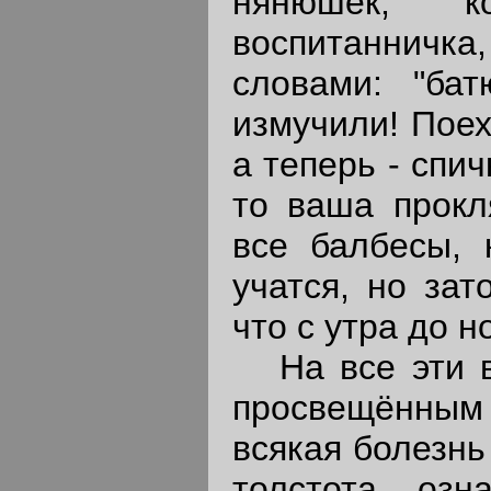
нянюшек, к
воспитанничка,
словами: "ба
измучили! Поех
а теперь - спич
то ваша прокл
все балбесы, 
учатся, но зат
что с утра до но
На все эти в
просвещённым
всякая болезнь
толстота озн