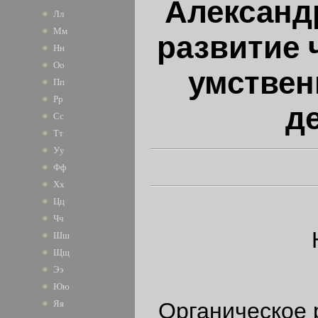
Александ
Лл
Мм
развитие 
Нн
Оо
умствен
Пп
Рр
д
Сс
Тт
Уу
Фф
Хх
Цц
Чч
Шш
Щщ
Ээ
Юю
Органическое р
Яя