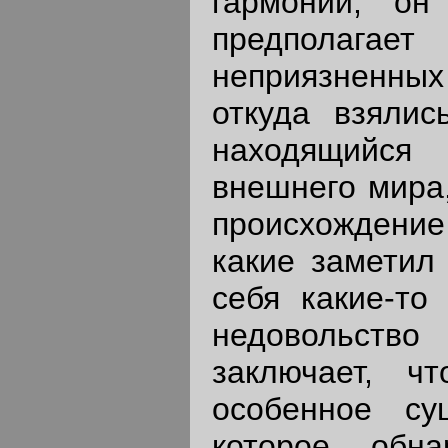
гармонии, он
предполагает
неприязненных 
откуда взялис
находящийся
внешнего мира,
происхождени
какие заметил
себя какие-то
недовольств
заключает, ч
особенное су
которое обн