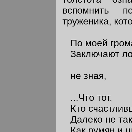
вспомнить по
труженика, кот
По моей гром
Заключают лож
не зная,
...Что тот,
Кто счастливц
Далеко не так
Как румян и ш