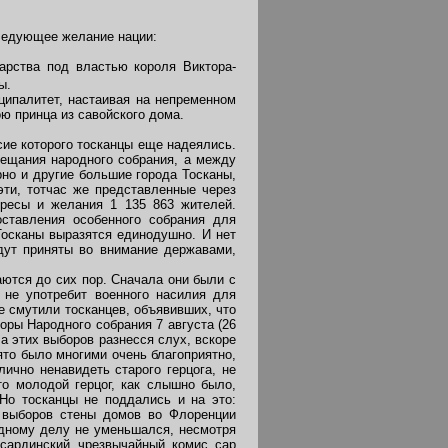
ледующее желание нации:
арства под властью короля Виктора-
ы.
ипалитет, настаивая на непременном
ю принца из савойского дома.
ие которого тосканцы еще надеялись.
вещания народного собрания, а между
рно и другие большие города Тосканы,
ти, тотчас же представленные через
ересы и желания 1 135 863 жителей.
оставления особенного собрания для
Тосканы выразятся единодушно. И нет
дут приняты во внимание державами,
ются до сих пор. Сначала они были с
не употребит военного насилия для
е смутили тосканцев, объявивших, что
оры Народного собрания 7 августа (26
 этих выборов разнесся слух, вскоре
ято было многими очень благоприятно,
ично ненавидеть старого герцога, не
то молодой герцог, как слышно было,
Но тосканцы не поддались и на это:
я выборов стены домов во Флоренции
одному делу не уменьшался, несмотря
сардинский чрезвычайный комис cap