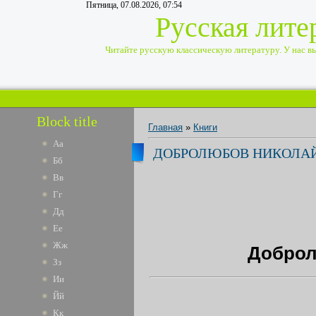
Пятница, 07.08.2026, 07:54
Русская лите
Читайте русскую классическую литературу. У нас вы 
Block title
Главная
»
Книги
Аа
ДОБРОЛЮБОВ НИКОЛАЙ
Бб
Вв
Гг
Дд
Ее
Жж
Доброл
Зз
Ии
Йй
Кк