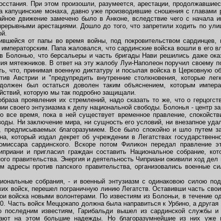
осстания. При этом произошли, разумеется, арестации, продолжавшие
а капуцинские монаха, давно уже производившие сношения с главами 
айное движение замечено было в Анконе, вследствие чего с начала 
рерывными арестациями. Дошло до того, что запретили ходить по ул
ой.
шейся от папы во время войны, под покровительством сардинцев, 
 императорским. Папа жаловался, что сардинские войска вошли в его 
в Болонью, что берсальеры и часть бригады Нави решились даже ока
я мятежников. В ответ на эту жалобу Луи-Наполеон поручил своему по
ть, что, принимая военную диктатуру и посылая войска в Церковную о
тив Австрии и "предупредить внутренние столкновения, которые легк
 должен был остаться доволен таким объяснением, которым импер
йствий, которую мы так подробно защищали.
раза проявления их стремлений, надо сказать то же, что о герцогст
ии своего энтузиазма к делу национальной свободы. Болонья - центр за
о все время, пока в ней существует временное правление, спокойств
оды. Ни заключение мира, ни сущность его условий, ни внезапное удале
ц, предписываемых благоразумием. Все было спокойно и шло путем за
на, который издал декрет об учреждении в Легатствах государственно
омиссара сардинского. Вскоре потом Филикон передал правление э
иприани и пригласил граждан составить Национальное собрание, ко
ого правительства. Энергия и деятельность Чиприани оживили ход дел
м адресы против папского правительства, организовались военные с
нальные собрания, - и военный энтузиазм с одинаковою силою под
ких войск, перешел пограничную линию Легатств. Оставивши часть свои
и войска новыми волонтерами. По известиям из Болоньи, в течение од
00. Часть войск Меццокапо должна была направиться к Урбино, а другая
о последним известиям, Гарибальди вышел из сардинской службы и 
ают на этом большие надежды. Но благоразумнейшие из них уже 