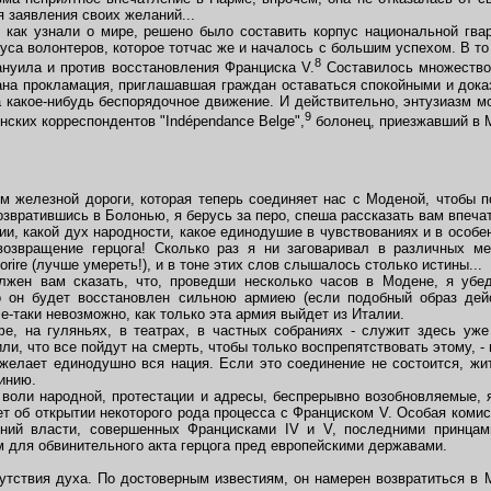
я заявления своих желаний...
ак узнали о мире, решено было составить корпус национальной гвар
са волонтеров, которое тотчас же и началось с большим успехом. В т
8
нуила и против восстановления Франциска V.
Составилось множество
ана прокламация, приглашавшая граждан оставаться спокойными и дока
а какое-нибудь беспорядочное движение. И действительно, энтузиазм мо
9
нских корреспондентов "Indépendance Belge",
болонец, приезжавший в М
железной дороги, которая теперь соединяет нас с Моденой, чтобы п
возвратившись в Болонью, я берусь за перо, спеша рассказать вам впеча
, какой дух народности, какое единодушие в чувствованиях и в особе
возвращение герцога! Сколько раз я ни заговаривал в различных м
orire (лучше умереть!), и в тоне этих слов слышалось столько истины...
жен вам сказать, что, проведши несколько часов в Модене, я убед
ко он будет восстановлен сильною армиею (если подобный образ дей
се-таки невозможно, как только эта армия выйдет из Италии.
 на гуляньях, в театрах, в частных собраниях - служит здесь уже 
и, что все пойдут на смерть, чтобы только воспрепятствовать этому, -
 желает единодушно вся нация. Если это соединение не состоится, ж
инию.
оли народной, протестации и адресы, беспрерывно возобновляемые, 
т об открытии некоторого рода процесса с Франциском V. Особая комис
ений власти, совершенных Францисками IV и V, последними принца
 для обвинительного акта герцога пред европейскими державами.
утствия духа. По достоверным известиям, он намерен возвратиться в 