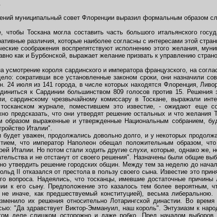
.
ений муниципальный совет Флоренции выразил формальным образом с
тобы Тоскана могла составить часть большого итальянского госуд
тивные различия, которые наиболее согласны с интересами этой стран
ские соображения воспрепятствуют исполнению этого желания, муниц
авно как и Бурбонской, выражает желание призвать к управлению страно
 усмотрение короля сардинского и императора французского, на соглас
ело: сокративши все установленные законом сроки, они назначили со
. 24 июля из 141 города, в числе которых находятся Флоренция, Ливо
диниться к Сардинии большинством 809 голосов против 15. Решения э
оли, сардинскому чрезвычайному комиссару в Тоскане, выражали инт
 тосканском журнале, поместившем это известие, - ожидают еще с
жно предсказать, что они утвердят решение остальных и что желания 
им образом выраженные и утвержденные Национальным собранием, бу
тройство Италии".
 будет уважен, продолжались довольно долго, и у некоторых продолжа
тием, что император Наполеон обещал положительным образом, что 
ей Италии. Но потом стали ходить другие слухи, которые, однако же, н
ательства и не отстанут от своего решения". Назначены были общие выб
но утвердить решение городских общин. Между тем за неделю до начала
льд II отказался от престола в пользу своего сына. Известие это прин
ого вопроса. Надеялись, что тосканцы, имевшие достаточные причины л
ии к его сыну. Предположение это казалось тем более вероятным, ч
 не иначе, как предшествуемый конституцией), весьма либеральною. 
зменило их решения относительно Лотарингской династии. Во врем
ыо: "Да здравствует Виктор-Эммануил, наш король". Энтузиазм к нар
этом деле слишком осторожно и даже робко. Пред началом выборов 