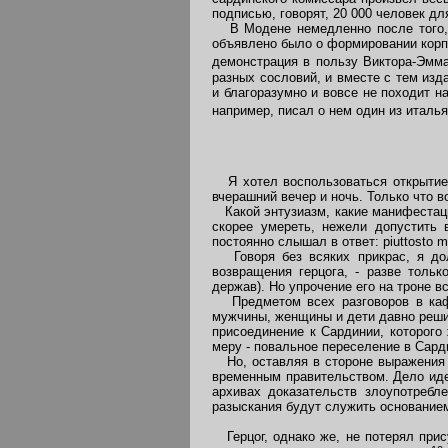
подписью, говорят, 20 000 человек дл
В Модене немедленно после того, к
объявлено было о формировании корпу
демонстрация в пользу Виктора-Эмма
разных сословий, и вместе с тем изд
и благоразумно и вовсе не походит н
например, писал о нем один из италья
Я хотел воспользоваться открытием 
вчерашний вечер и ночь. Только что 
Какой энтузиазм, какие манифестации
скорее умереть, нежели допустить 
постоянно слышал в ответ: piuttosto m
Говоря без всяких прикрас, я дол
возвращения герцога, - разве толь
держав). Но упрочение его на троне в
Предметом всех разговоров в кафе,
мужчины, женщины и дети давно решил
присоединение к Сардинии, которого
меру - повальное переселение в Сард
Но, оставляя в стороне выражения в
временным правительством. Дело иде
архивах доказательств злоупотребл
разыскания будут служить основанием
Герцог, однако же, не потерял прис