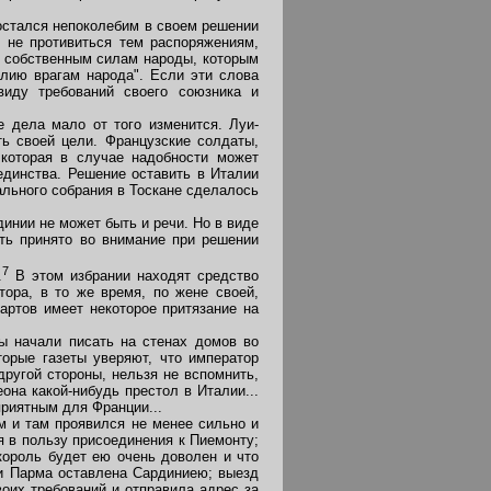
остался непоколебим в своем решении
 не противиться тем распоряжениям,
ь собственным силам народы, которым
алию врагам народа". Если эти слова
виду требований своего союзника и
 дела мало от того изменится. Луи-
ть своей цели. Французские солдаты,
 которая в случае надобности может
единства. Решение оставить в Италии
ального собрания в Тоскане сделалось
инии не может быть и речи. Но в виде
ть принято во внимание при решении
7
.
В этом избрании находят средство
тора, в то же время, по жене своей,
артов имеет некоторое притязание на
ы начали писать на стенах домов во
оторые газеты уверяют, что император
другой стороны, нельзя не вспомнить,
она какой-нибудь престол в Италии...
приятным для Франции...
 и там проявился не менее сильно и
я в пользу присоединения к Пиемонту;
король будет ею очень доволен и что
 и Парма оставлена Сардиниею; выезд
воих требований и отправила адрес за