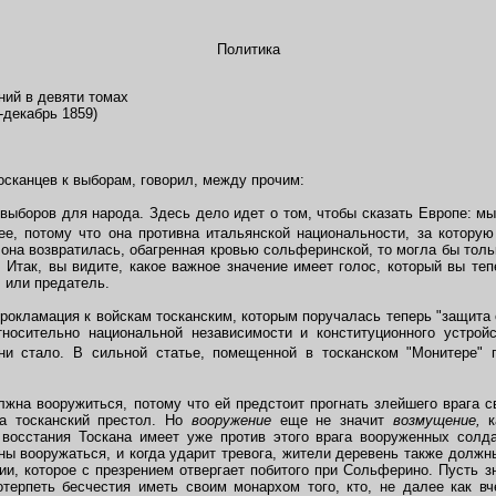
Политика
ий в девяти томах
-декабрь 1859)
осканцев к выборам, говорил, между прочим:
ыборов для народа. Здесь дело идет о том, чтобы сказать Европе: мы
ее, потому что она противна итальянской национальности, за котору
 она возвратилась, обагренная кровью сольферинской, то могла бы толь
 Итак, вы видите, какое важное значение имеет голос, который вы те
, или предатель.
окламация к войскам тосканским, которым поручалась теперь "защита 
носительно национальной независимости и конституционного устройс
и стало. В сильной статье, помещенной в тосканском "Монитере" п
жна вооружиться, потому что ей предстоит прогнать злейшего врага с
на тосканский престол. Но
вооружение
еще не значит
возмущение,
 восстания Тоскана имеет уже против этого врага вооруженных солда
ны вооружаться, и когда ударит тревога, жители деревень также должн
и, которое с презрением отвергает побитого при Сольферино. Пусть з
отерпеть бесчестия иметь своим монархом того, кто, не далее как вч