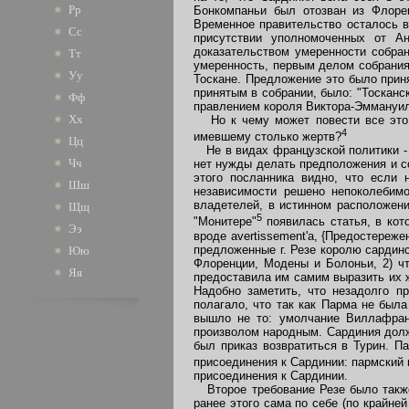
Рр
Бонкомпаньи был отозван из Флоре
Временное правительство осталось в
Сс
присутствии уполномоченных от Ан
доказательством умеренности собран
Тт
умеренность, первым делом собрания
Уу
Тоскане. Предложение это было прин
принятым в собрании, было: "Тосканс
Фф
правлением короля Виктора-Эммануил
Хх
Но к чему может повести все это е
4
имевшему столько жертв?
Цц
Не в видах французской политики - 
Чч
нет нужды делать предположения и с
этого посланника видно, что если 
Шш
независимости решено непоколебимо
владетелей, в истинном расположени
Щщ
5
"Монитере"
появилась статья, в кот
Ээ
вроде avertissement'а, {Предостереже
предложенные г. Резе королю сардинс
Юю
Флоренции, Модены и Болоньи, 2) чт
Яя
предоставила им самим выразить их ж
Надобно заметить, что незадолго п
полагало, что так как Парма не был
вышло не то: умолчание Виллафранк
произволом народным. Сардиния долж
был приказ возвратиться в Турин. П
присоединения к Сардинии: пармский
присоединения к Сардинии.
Второе требование Резе было также
ранее этого сама по себе (по крайней