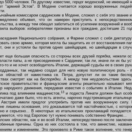
до 5000 человек. По другому известию, герцог моденский, не имеющий н
ает "армией Эстов". В Модене считается хорошо вооруженных людей
ти.
чайным комиссаром сардинским в Модене, сложил с себя это звание и 
медленно объявил, что он намерен приступить к непосредственн
льства, а между тем обещал заботиться об усилении вооружений и воо
ла выборов: избирателями признаны все граждане, достигшие 21 год
седания Национального собрания, и Фарини сложил с себя диктатуру. 
вать свою армию, которая могла бы защитить их от восстановления па
т, они и устояли бы против одних швейцарцев, но швейцарцам в случ
т еще большая опасность со стороны всех друзей
порядка,
нежели ос
власти папы, а не присоединение к Сардинии; так ли, иначе ли их бы ус
о-то и не хочет освободитель Италии, держащий судьбы ее в своих руках
одданных, так недавно создал для него новую политическую роль - п
х областей от наместника св. Петра, допустит ли он такие беспор
ствах смотрят как на
беспорядки.
А между тем неудовольствие здесь
пское правительство и французские агенты решительно называют мя
тер народного движения, передавая известия о событиях в Италии. Нед
13
лика под влиянием маццинистов,
и подеста Линати должен был особ
печатано даже было, что есть агенты, нарочно подстрекающие итальянце
Австрия имели предлог употребить против них вооруженную силу. 
и не лишены основания, это доказывается той настойчивостью, с котор
но и серьезно... В некоторых из итальянских прокламаций попадается
умеется, что под Европою тут нужно понимать собственно Францию...
ких областях, как и во всей Италии, непосредственно после заключен
обенные причины. Одна из них состояла в том, что амнистию, назва
ниям и изменениям. Это произвело в Риме такое волнение, что гене