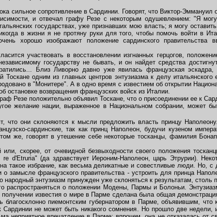
ка сильное сопротивление в Сардинии. Говорят, что Виктор-Эммануил 
висимости, и отвечал графу Резе с некоторым одушевлением: "Я могу
итальянских государствах, уже признавших мою власть; я могу оставит
икогда в жизни я не протяну руки для того, чтобы помочь войти в Ит
очень хорошо изображают положение сардинского правительства в
сится участвовать в восстановлении изгнанных герцогов, положение
езависимому государству не бывать, и он найдет средства достигну
атились... Близ Ливорно давно уже явилась французская эскадра,
й Тоскане одним из главных центров энтузиазма к делу итальянского 
довано в "Moнитере". А в одно время с известием об открытии Национ
об остановке возвращения французских войск из Италии.
раф Резе положительно объявил Тоскане, что о присоединении ее к Сард
ругое желание нации, выраженное в Национальном собрании, может бы
, что они склоняются к мысли предложить власть принцу Наполеону
цузско-сардинские, так как принц Наполеон, будучи кузеном импера
итом же, говорят в утешение себе некоторые тосканцы, фамилия Бонап
ли, скорее, от очевидной безвыходности своего положения тосканц
, re d'Etruria" (да здравствует Иероним-Наполеон, царь Этрурии). Нек
на такое избрание, как весьма деликатные и совестливые люди. Но, с 
 о замысле французского правительства - устроить для принца Наполе
то народный энтузиазм принужден уже склоняться к результатам, столь 
 распространяться о положении Модены, Пармы и Болоньи. Энтузиазм
о получении известия о мире в Парме сделана была общая демонстраци
ь благосклонно пиемонтским губернатором в Парме, объявившим, что 
 Сардинии не может быть никакого сомнения. Но прошло две недели,
ма неприятное впечатление в Парме; впрочем, она не отказалась от с