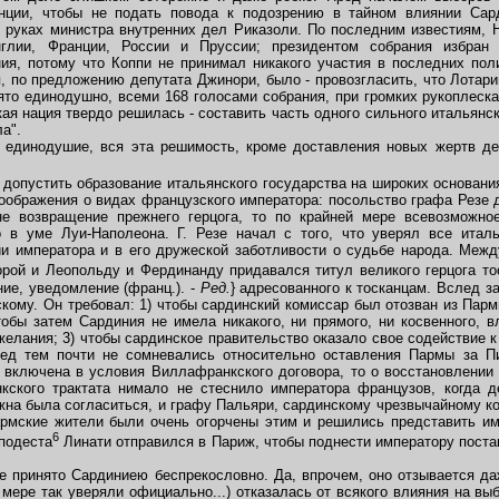
нции, чтобы не подать повода к подозрению в тайном влиянии Сард
 руках министра внутренних дел Риказоли. По последним известиям, 
глии, Франции, России и Пруссии; президентом собрания избран
ия, потому что Коппи не принимал никакого участия в последних пол
, по предложению депутата Джинори, было - провозгласить, что Лотари
ято единодушно, всеми 168 голосами собрания, при громких рукоплеск
кая нация твердо решилась - составить часть одного сильного итальянс
а".
динодушие, вся эта решимость, кроме доставления новых жертв дел
допустить образование итальянского государства на широких основани
оображения о видах французского императора: посольство графа Резе д
не возвращение прежнего герцога, то по крайней мере всевозможно
 в уме Луи-Наполеона. Г. Резе начал с того, что уверял все италь
и императора и в его дружеской заботливости о судьбе народа. Меж
орой и Леопольду и Фердинанду придавался титул великого герцога тос
ние, уведомление (франц.). -
Ред.
} адресованного к тосканцам. Вслед з
кому. Он требовал: 1) чтобы сардинский комиссар был отозван из Парм
обы затем Сардиния не имела никакого, ни прямого, ни косвенного, в
елания; 3) чтобы сардинское правительство оказало свое содействие к
ред тем почти не сомневались относительно оставления Пармы за П
а включена в условия Виллафранкского договора, то о восстановлении 
ского трактата нимало не стеснило императора французов, когда 
на была согласиться, и графу Пальяри, сардинскому чрезвычайному к
армские жители были очень огорчены этим и решились представить и
6
 подеста
Линати отправился в Париж, чтобы поднести императору пост
 принято Сардиниею беспрекословно. Да, впрочем, оно отзывается да
 мере так уверяли официально...) отказалась от всякого влияния на выб