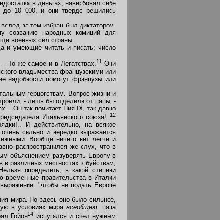
едостатка в деньгах, навербовал себе
 до 10 000, и они твердо решились
вслед за тем избран был диктатором.
ому созванию народных комиций для
бще военных сил страны.
а и умеющие читать и писать; число
11
- То же самое и в Легатствах.
Они
пского владычества французскими или
ае надобности помогут французы или
тальным герцогствам. Вопрос жизни и
троили, - лишь бы отделили от папы, -
... Он так почитает Пия IX, так давно
12
редседателя Итальянского союза!..
ядки!.. И действительно, на всякое
 очень сильно и нередко выражается
тежными. Вообще ничего нет легче и
авно распространился же слух, что в
ым объяснением разуверять Европу в
в в различных местностях к буйствам,
Нельзя определить, в какой степени
ою временные правительства в Италии
 выражение: "чтобы не подать Европе
ия мира. Но здесь оно было сильнее,
нную в условиях мира
всеобщею,
папа
14
рал Гойон
испугался и счел нужным