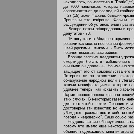
10
находилось, по известию в "Patrie",
до 7000 наемников, которых назыв
сопротивляться до последней крайнос
27 (15) июля Фарини, бывший чрезвы
Принявши это избрание, Фарини не
рассуждений об установлении правите
Вскоре потом обнародованы и прави
депутатов - 73.
16 августа и в Модене открылись за
решили как можно поспешнее формиро
швейцарскими штыками. - Быть може
пошлют помогать австрийцев.
Вообще папским владениям угрожае
смерти для Легатств - избавление от 
они были бы довольны. Но именно этог
защищает его от самовольства его п
Потерпит ли он отложение некоторы
обнаружение народной воли в Легат
такими манифестациями, которые па
удобнее теперь, как исказить харак
Парме провозглашена красная респуб
этих слухах. В некоторых газетах на
для того чтобы потом Франция или 
достоверны эти известия; но что он
убеждают граждан вести себя спокой
повода к недоверию". Само собою раз
Неудовольствие обнаружилось в папс
потому что имело еще некоторые ос
объявил подлежащею многим ограниче