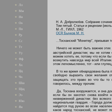
Лл
Мм
Нн
Н. А. Добролюбов. Собрание сочинен
Оо
Том пятый. Статьи и рецензии (июль
Пп
М.-Л., ГИХЛ, 1962
OCR Бычков М. Н.
Рр
...Тосканский "Монитер", призывая т
Сс
Тт
Ничего не может быть важнее этих в
австрийской династии; мы не хотим 
Уу
можем хотеть ее, потому что если бы
Фф
возмутить навсегда мир всей Италии.
этом легкомысленно, тот - или глупец
Хх
Цц
В то же время обнародована была пр
свободно выразить свои желания от
Чч
защищать это право во что бы то н
Шш
говорилось, между прочим:
Щщ
Да, Тоскана вооружается, и она дол
если бы он захотел снова взойти 
Ээ
низверженной династии: без всякого
Юю
национальная гвардия. - Города долж
найдется под рукою во всем населени
Яя
каков народ тосканский, не может п