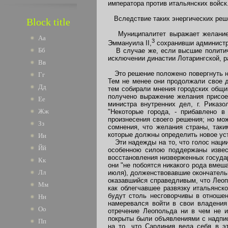
императора против итальянских войск
Вследствие таких энергических реш
Block title
Муниципалитет выражает желание, ч
Аа
3
Эммануила II,
сохранивши администра
Бб
В случае же, если высшие политиче
исключении династии Лотарингской, р
Вв
Это решение положено повергнуть на
Гг
Тем не менее они продолжали свое д
Дд
тем собирали мнения городских общин
получено выражение желания присое
Ее
министра внутренних дел, г. Риказ
Жж
"Некоторые города, - прибавлено в
произнесения своего решения; но мо
Зз
сомнения, что желания страны, так
которые должны определить новое ус
Ии
Эти надежды на то, что голос нации
Йй
особенною силою поддержаны извес
восстановления низверженных государ
Кк
они "не побоятся никакого рода вмеш
Лл
июля), долженствовавшие окончатель
оказавшийся справедливым, что Леопо
Мм
как облегчавшее развязку итальянск
будут столь несговорчивы в отношен
Нн
намеревался войти в свои владения
Оо
отречение Леопольда ни в чем не и
покрыты были объявлениями с надпис
Пп
на то, что Сардиния вела себя в 