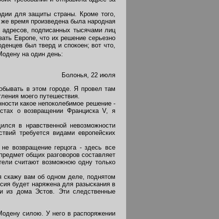
дии для защиты страны. Кроме того,
о же время произведена была народная
 адресов, подписанных тысячами лиц
зать Европе, что их решение серьезно
денцев был тверд и спокоен; вот что,
одену на один день:
Болонья, 22 июля
обывать в этом городе. Я провел там
тления моего путешествия.
нности какое непоколебимое решение -
естах о возвращении Франциска V, я
ился в нравственной невозможности
ствий требуется видами европейских
не возвращение герцога - здесь все
 предмет общих разговоров составляет
ители считают возможною одну только
я скажу вам об одном деле, поднятом
сия будет наряжена для разыскания в
ми из дома Эстов. Эти следственные
Модену силою. У него в распоряжении