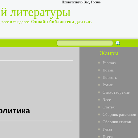
Приветствую Вас
,
Гость
ой литературы
Онлайн библиотека для вас.
эссе и так далее.
Жанры
Рассказ
Поэма
Повесть
Роман
Стихотворение
Эссе
Статья
олитика
Сборник рассказов
Сборник стихов
Глава
Пьеса