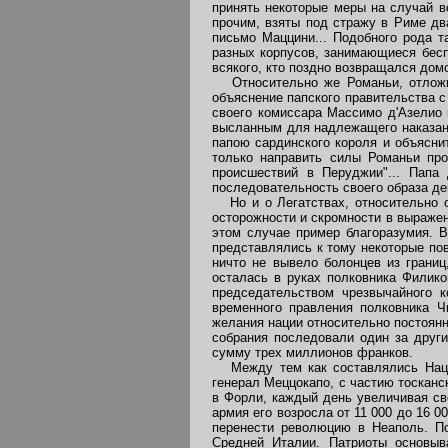
принять некоторые меры на случай в
прочим, взяты под стражу в Риме дв
письмо Маццини... Подобного рода т
разных корпусов, занимающиеся бесп
всякого, кто поздно возвращался дом
Относительно же Романьи, отложив
объяснение папского правительства с
своего комиссара Массимо д'Азелио 
высланным для надлежащего наказани
папою сардинского короля и объясни
только направить силы Романьи про
происшествий в Перуджии"... Папа
последовательность своего образа де
Но и о Легатствах, относительно об
осторожности и скромности в выражен
этом случае пример благоразумия. В
представлялись к тому некоторые пов
ничто не вывело болонцев из грани
осталась в руках полковника Филико
председательством чрезвычайного к
временного правления полковника Ч
желания нации относительно постоянн
собрания последовали один за други
сумму трех миллионов франков.
Между тем как составлялись Нацио
генерал Меццокапо, с частию тосканс
в Форли, каждый день увеличивая сво
армия его возросла от 11 000 до 16 0
перенести революцию в Неаполь. П
Средней Италии. Патриоты основыв