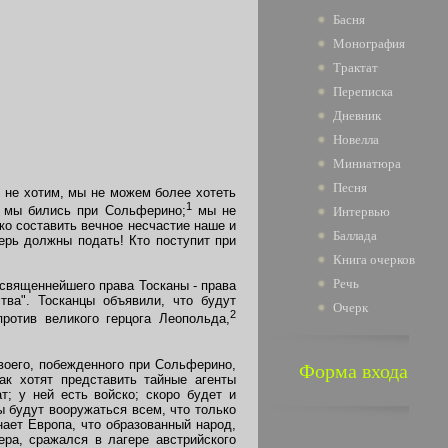
Басня
Монография
Трактат
Переписка
Дневник
Новелла
Миниатюра
Песня
 не хотим, мы не можем более хотеть
1
ю мы бились при Сольферино;
мы не
Интервью
ко составить вечное несчастие наше и
Баллада
перь должны подать! Кто поступит при
Книга очерков
Речь
священнейшего права Тосканы - права
тва". Тосканцы объявили, что будут
Очерк
2
ротив великого герцога Леопольда,
воего, побежденного при Сольферино,
Форма входа
как хотят представить тайные агенты
т; у ней есть войско; скоро будет и
ы будут вооружаться всем, что только
нает Европа, что образованный народ,
ера, сражался в лагере австрийского