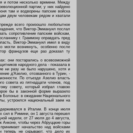
ся и потом несколько времени. Между
революционной партии; у них найдено
июня там и водворены папские войска
ицам двум человекам рядом и хватали
прежде всего произошло любопытное
владения, что Виктор-Эммануил послал
зать сопротивление папским войскам,
сланнику г. Граммону оправдать пред
бласть, Виктор-Эммануил имел в виду
о могли возникнуть, особенно после
атор французов еще раз доказал ту
вах: они постарались о всевозможной
щитников народного дела - показала в
ие ни разу не было нарушено, хотя и
ние д'Азелио, отозванного в Турин, -
конности. По отъезде Азелио власть
го совета из пятнадцати членов, под
тому совету, который избрал главою
торое бы в законной форме выразило
 в Болонье: в ожидании Национального
илы, устроился национальный заем на
держивался в Италии. В конце июля
х сил в Римини, он 1 августа перешел
ной недели, от 27 июля до 4 августа,
 к Анконе, чтобы через Абруццкие горы
принимает начальство над войсками
и теперь не скрывают, что дело их