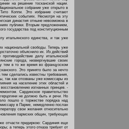
инии на решение тосканской нации.
Национальное собрание уже открыто в
 Тито Коппи. Это избрание считают
итических событиях. Несмотря на эту
нгская династия отныне невозможна в
аниях публики. Вторым предложением,
кого государства под конституционным
у итальянского единства, и так уже
ях национальной свободы. Теперь уже
остаточно объяснило их. Из действий
е противодействие делу итальянской
янские города, низвергнувшие своих
ду тем в то же время во французском
канского. Это принято было за нечто
а тем сделались известны требования,
ы, так как отозваны уже комиссары из
лияния на население этих областей и
 восстановлению изгнанных принцев. -
иемонтом. Сардинское правительство
герцогини не должно быть и речи. Но
дело пошло о торжестве порядка над
омиссару в Парме, немедленно послан
мператору свои желания относительно
ановления пармских общин, требующих
же отчасти придиркою: Сардиния еще
оры; а теперь этого отказа требует от