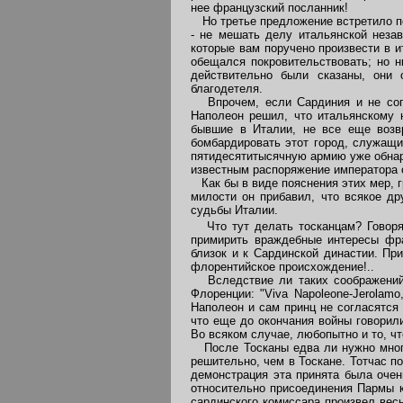
нее французский посланник!
Но третье предложение встретило по
- не мешать делу итальянской неза
которые вам поручено произвести в 
обещался покровительствовать; но н
действительно были сказаны, они 
благодетеля.
Впрочем, если Сардиния и не согла
Наполеон решил, что итальянскому н
бывшие в Италии, не все еще возвр
бомбардировать этот город, служащи
пятидесятитысячную армию уже обнаро
известным распоряжение императора 
Как бы в виде пояснения этих мер, г
милости он прибавил, что всякое д
судьбы Италии.
Что тут делать тосканцам? Говорят
примирить враждебные интересы фран
близок и к Сардинской династии. Пр
флорентийское происхождение!..
Вследствие ли таких соображений и
Флоренции: "Viva Napoleone-Jerolamo
Наполеон и сам принц не согласятся 
что еще до окончания войны говорили
Во всяком случае, любопытно и то, ч
После Тосканы едва ли нужно много
решительно, чем в Тоскане. Тотчас п
демонстрация эта принята была очен
относительно присоединения Пармы к
сардинского комиссара произвел весь