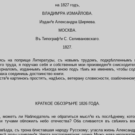
на 1827 годъ,
ВЛАДИМ²РА ИЗМАЙЛОВА.
Издaн³е Александрa Ширяева.
МОСКВА.
Въ Типограф³и С. Селивановскаго.
1827.
ь на поприще Литературы, съ новымъ трудомъ, подкрѣпленнымъ н
го труда, я поручаю себя и собственныя мои произведен³я снисходите
рналомъ, изданнымъ нѣкогда мною подъ тѣмъ же именемъ, чтобы со
наха соединишь достоинство книги.
в³е картинокъ простятъ, надѣюсь, ветерану словесности, озабоченном
КРАТКОЕ ОБОЗРѢН²Е 1826 ГОДА.
 можетъ ли Наблюдатель не обратиться мысл³ю къ послѣднему, кото
ми тучами обложилъ небо отечества? Оба сливаются въ свѣжихъ во
вѣзда, съ трона блиставшая народу Русскому; угасла жизнь Александра
 всѣ роды удивлен³я. Черта достопамятная: одинъ Мужъ едва незахвати