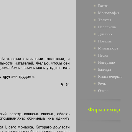
Басня
Монография
Трактат
Переписка
Дневник
Новелла
Миниатюра
Песня
ѣкоторыми отличными талантами, и
Интервью
льности читателей. Желаю, чтобы сей
держан³емъ своимъ могъ угодишь ихъ
Баллада
у другими трудами.
Книга очерков
Речь
В. И.
Очерк
Форма входа
рый, передъ концемъ своимъ, облекъ
споминан³яхъ: обнимемъ ихъ однимъ
 I, сего Монарха, Котораго доблести
лъ для одного себя всю хвалу и славу