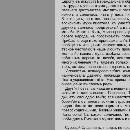
Европу въ искусствѣ гражданскаго об
въ трудахъ ученаго ума далеко отста
главнаго достоинства мыслить и за
яркихъ и сильныхъ, нѣтъ у насъ пи
блестящихъ, но столь прозаическихъ
воскрилить духъ писателя, съ участ³
другихъ важныхъ предметахъ? а въ л
мнѣн³я. Можетъ быть, мѣра просвѣще
своего народа, не простираютъ пол
Прибавлю еще нѣкоторыя замѣчан³я. Е
вообще къ изящнымъ искусствамъ; п
тѣсное честолюб³е наше любитъ проби
молчан³ю нашихъ музъ, изрѣдка возв
пр³ятнымъ даромъ въ поэз³и, нежели
многочисленныя {Мы будемъ только г
тѣхъ, которыя напечатаны вторымъ, к
Апологи въ четверостиш³яхъ
яви
наименовала давняго любимца свое
Поэта,украсившаго вѣкъ Екатерины тв
образцовые въ своемъ родъ.
Друг³й Поэтъ, съ каждымъ новымъ ги
захватитъ одинъ высоты Парнасса, 
дышетъ свободою ген³я; все блестит
борен³емъ съ человѣческими страст
видно богатство неистощимыхъ мы
превосходнѣйшими. Какими живыми п
Наполеона! Съ какою величавост³ю,
побѣждаетъ Римскаго мужествомъ и 
Суровый Славянинъ, я слезъ не про