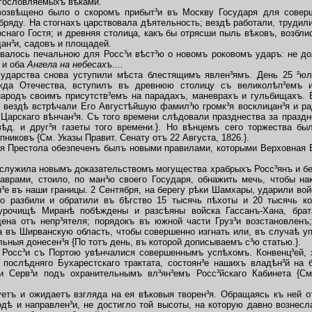
агословляемыхъ вѣками.
звѣщено было о скоромъ прибыт³и въ Москву Государя для соверше
бряду. На стогнахъ царствовала дѣятельность; вездѣ работали, трудил
наго Гостя; и древняя столица, какъ бы отрясши пыль вѣковъ, возбл
ан³и, садовъ и площадей.
алось печальною для Росс³и вѣст³ю о новомъ роковомъ ударъ: не до
 и оба
Ангела на небесахъ....
дарства снова уступили мѣста блестящимъ явлен³ямъ. День 25 ²ю
да Отечества, вступилъ въ древнюю столицу съ великолѣп³емъ и
народъ своимъ присутств³емъ на парадахъ, маневрахъ и гульбищахъ. 
 вездѣ встрѣчали Его Августѣйшую фамил³ю громк³я восклицан³я и рад
арскаго вѣнчан³я. Съ того времени слѣдовали празднества за праздн
вѣд. и друг³я газеты того времени.}. Но вѣнцемъ сего торжества б
иковъ {См. Указы Правит. Сенату отъ 22 Августа, 1826.}.
Престола обезпеченъ былъ новыми правилами, которыми Верховная 
лужила новымъ доказательствомъ могущества храбрыхъ Росс³янъ и без
врами, стоило, по ман³ю своего Государя, обнажить мечь, чтобы на
³е въ наши границы. 2 Сентября, на берегу рѣки Шамхары, ударили вой
го разбили и обратили въ бѣгство 15 тысячь пѣхоты и 20 тысячь 
урочищѣ Миранѣ побѣждены и разсѣяны войска Гассанъ-Хана, брат
ена отъ непр³ятеля; порядокъ въ южной части Груз³и возстановленъ;
а въ Ширванскую область, чтобы совершенно изгнать или, въ случаѣ уп
ьныя донесен³я {По тотъ день, въ которой дописываемъ с³ю статью.}.
осс³и съ Портою увѣнчалися совершеннымъ успѣхомъ. Конвенц³ей, 
 послѣдняго Бухарестскаго трактата, состоян³е нашихъ владѣн³й на
 Серв³и подъ охранительнымъ вл³ян³емъ Росс³йскаго Кабинета {См. 
ъ и ожидаетъ взгляда на ея вѣковыя творен³я. Обращаясь къ ней от
дѣ и направлен³и, не достигло той высоты, на которую давно вознесл