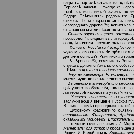
виды, на чертежѣ означаются однѣ в
Парнассѣ нашемъ. Нѣкогда съ берег
Нынѣ, съ меньшимъ блескомъ, не им
Ѳедоръ Слѣпушкинъ, родомъ изъ Яр
стиховъ. Если открывается въ нихъ
благороднаго дарован³я; вспыхнула 
стѣсненныя мысли вѣроятно мѣшали е
Опытъ науки изящнаго, начерта
произведен³я, видныя въ литтератур
овладѣть своимъ предметомъ посред
Истор³я Росс³йско-Австр³йской 
Фуксомъ, обогащаетъ Истор³ю послѣд
для жизнеописан³я Рымникскаго героя
В. Броневск³й, сочинитель Запис
служатъ дополнен³емъ къ его собстве
Рѣчь: о
причинахъ подражательнос
Черты характера
Александра I,
мысли, чувства не ниже своего высок
Въ
опытахъ аллегор³й или иноска
цвѣтущаго воображен³я, полнаго ка
литтературѣ народовъ и участ³я мыс
Записки, издаваемыя Государс
заслуживающ³я вниман³е Русской пуб
Въ нихъ, кромѣ переводныхъ статей, 
Духовному краснорѣч³ю обязан
створеннымъ Филаретомъ, Арх³еп
сказаннымъ Моисеемъ, Епископомъ 
По части наукъ сочинилъ И. Март
Матер³алы для истор³и просвѣщен³я
Росс³и; И. Калайдовичь:
Краткое изл