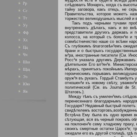
мудрости есть и будетъ всегда дов
Рр
слѣдовалъ Монархъ, когда съ высоты
тайну заговора, какъ отецъ, не ск
Сс
Правительства, которое можетъ наз
Тт
торжество великодушныхъ мыслей и в
Такъ подъ черными тучами пробѣга
Уу
внутреннихъ дѣлахъ, какъ и во внѣ
представители другихъ державъ и п
Фф
колосса, на который съ боязн³ю и 
Хх
совмѣстничество наше со всѣми нар
Съ глубокимъ благоговѣн³емъ ожидал
Цц
брани и о быстрыхъ государственны
Чч
м³ра, иностранные писатели {См. Ино
Росс³я указала другимъ Державамъ 
Шш
дѣятельное Его вл³ян³е. Министерска
мѣрахъ, принятыхъ покойнымъ Импера
Щщ
героическимъ порывамъ великодушна
Ээ
оруж³я въ рукахъ. Гордый Стамбулъ 
отношен³и къ новому свѣту, уважен³
Юю
политической {См. въ Journal de S
Яя
Штатовъ.}.
Между тѣмъ съ умилен³емъ слѣдовали
перенесеннаго благодарнымъ народо
Государя? Недавный быстрый полетъ 
свидѣтелемъ восторговъ,возбужденны
Встрѣча Ему была въ одно время ве
сѣтующая, вся въ черный покровъ обл
на поклонен³е сему хладному праху,
своихъ смертные остатки Царск³е; т
ожидали его въ другой столицѣ, гдѣ 