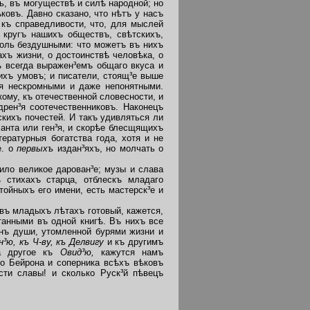
ь, въ могуществѣ и силѣ народной; но
ковъ. Давно сказано, что нѣтъ у насъ
къ справедливости, что, для мыслей
 кругъ нашихъ обществъ, свѣтскихъ,
толь бездушными: что можетъ въ нихъ
ахъ жизни, о достоинствѣ человѣка, о
ъ всегда выражен³емъ общаго вкуса и
ихъ умовъ; и писатели, стоящ³е выше
ся нескромными и даже непонятными.
ому, къ отечественной словесности, и
рен³я соотечественниковъ. Наконецъ
скихъ почестей. И такъ удивляться ли
анта или ген³я, и скорѣе блесщящихъ
ературныя богатства года, хотя и не
е. о
первыхъ
издан³яхъ, но молчать о
ило великое дарован³е; музы и слава
 стихахъ старца, отблескъ младаго
тойныхъ его имени, есть мастерск³е и
въ младыхъ лѣтахъ готовый, кажется,
танными въ одной книгѣ. Въ нихъ все
нъ души, утомленной бурями жизни и
н³ю, къ Ч-ву, къ Делвигу
и къ другимъ
а другое къ
Овид³ю,
кажутся намъ
о Бейрона и соперника всѣхъ вѣковъ
сти славы! и сколько Руск³й пѣвецъ