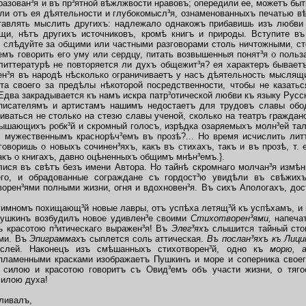
разован³я и въ пр³ятной вѣжлжвости нравовъ; опередили ее, можетъ быт
ли отъ ея дѣятельности и глубокомысл³я, ознаменованныхъ печатью вѣ
ставлять мыслить другихъ: надлежало однакожъ прибавишь изъ любви 
щи, нѣтъ другихъ источниковъ, кромѣ книгъ и природы. Вступите въ
; слѣдуйте за общими или частными разговорами столь ничтожными, с
емъ говорить его уму или сердцу, питать возвышенныя понят³я о польз
иттературѣ не повторяется ли духъ общежит³я? ея характеръ бывает
н³я въ народѣ нѣсколько ограничиваетъ у насъ дѣятельность мыслящ
ета своего за предѣлы нѣкоторой посредственности, чтобы не казать
два закрадывается къ намъ искра патр³отической любви къ языку Русск
исателямъ и артистамъ нашимъ недостаетъ для трудовъ славы обод
ваться не столько на стезю славы ученой, сколько на театръ граждан
ышающихъ робк³й и скромный голосъ, изрѣдка озаряемыхъ молн³ей тал
 мужественнымъ краснорѣч³емъ въ прозѣ?... Но время исчислить литт
оворишь о новыхъ сочинен³яхъ, какъ въ стихахъ, такъ и въ прозѣ, т. 
акъ о книгахъ, давно оцѣненныхъ общимъ мнѣн³емъ.}.
лися въ свѣтъ безъ имени Автора. Но тайнѣ скромнаго молчан³я измѣн
го, и обрадованные сограждане съ гордост³ю увидѣли въ свѣжихъ
орен³ями полными жизни, огня и вдохновен³я. Въ сихъ Апологахъ, дос
мномъ похищающ³й новые лавры, отъ успѣха летящ³й къ успѣхамъ, и 
Пушкинъ возбудилъ новое удивлен³е своими
Стихотворен³ями,
напеча
ъ красотою п³итическаго выражен³я! Въ
Элег³яхъ
слышится тайный сто
ями. Въ
Эпиграммахъ
сыплется соль аттическая.
Въ послан³яхъ къ Лици
слей. Наконецъ изъ смѣшанныхъ стихотворен³й, одно къ
морю,
ламенными красками изображаетъ Пушкинъ и море и соперника своег
 силою и красотою говоритъ съ Овид³емъ объ участи жизни, о тяго
силою духа!
ливалъ,