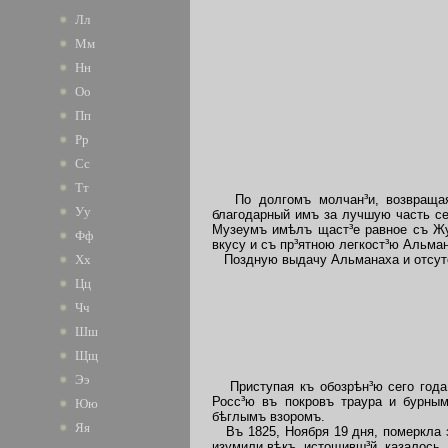
Лл
Мм
Нн
Оо
Пп
Рр
Сс
Тт
По долгомъ молчан³и, возвращаяс
Уу
благодарный имъ за лучшую часть се
Музеумъ имѣлъ щаст³е равное съ Жу
Фф
вкусу и съ пр³ятною легкост³ю Альма
Поздную выдачу Альманаха и отсутст
Хх
Цц
Чч
Шш
Щщ
Ээ
Приступая къ обозрѣн³ю сего года,
Росс³ю въ покровъ траура и бурны
Юю
бѣглымъ взоромъ.
Яя
Въ 1825, Ноября 19 дня, померкла з
изумили вѣкъ, истощивш³й, казалось,