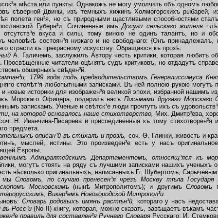
ысок³я мѣста или пункты. Однакожъ не могу умолчать объ одномъ любоп
овъ сѣверной Двины, изъ темныхъ хижинъ Холмогорскихъ рыбарей, и
ѣя полета ген³я, но съ природными щастливыми способностями сталъ
ославской Губерн³и. Сочиненные имъ
Досуги сельскаго жителя
плѣ
 отсутств³е вкуса и силы, тому виною не одинъ талантъ, но и обс
въ человѣкѣ состоян³я низкаго и не свободнаго: {Онъ принадлежалъ, к
го страсти къ прекрасному искусству. Обращаюся къ прозѣ.
нный
А. Галичемъ, заслужилъ Автору честь критики, которая любитъ о
ѣ. Просвѣщенные читатели оцѣнятъ судъ критиковъ, но отдадутъ справ
ствомъ обширныхъ свѣден³й.
кампан³и, 1799 года подъ предводительствомъ Генералиссимуса Кн
няго столѣт³я любопытными записками. Въ ней полною рукою могутъ 
 и новые историки для изображен³я великой эпохи, избранной нашимъ и
окъ Морскаго Офицера, подарилъ насъ
Письмами другаго Морскаго
ннымъ запискамъ. Ученые и свѣтск³е люди прочтутъ ихъ съ удовольств
ти, на которой основалось наше стихотворство,
Мих. Дмитр³ева, хор
 соч. Н. Иванчина-Писарева и присоединенныя къ тому стихотворен³я 
аго предмета.
зательныхъ описан³й въ стихалъ и прозѣ,
соч. Ѳ. Глинки, живость и кр
ртинъ, мыслей, истины. Это произведен³е есть у насъ оригинальн
лящей Европы.
твеннымъ Адмиралтейскимъ Департаментомъ, относящ³яся къ море
лики, могутъ стоять на ряду съ лучшими записками нашихъ ученыхъ о
есть нѣсколько оригинальныхъ, написанныхъ Гг. Шубертомъ, Сарычевым
ы мы
Словомъ, по случаю пренесен³я чрезъ Москву тѣла Государ
ископомъ Московскимъ
(нынѣ Митрополитомъ); и другимъ
Словомъ
Старорусскимъ
,
Викар³емъ Новогородской Митропол³и.
ыновъ:
Словарь родовыхъ имянъ растѣн³й,
котораго у насъ недостав
 въ Росс³и
(No II) книгу, которая, можно сказать, завѣщаетъ вѣкамъ ч
ожен³е правилъ для составлен³я Ручнаго Словаря
Русскаго; И. Стемков