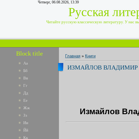
Четверг, 06.08.2026, 13:39
Русская лите
Читайте русскую классическую литературу. У нас вы 
Block title
Главная
»
Книги
Аа
ИЗМАЙЛОВ ВЛАДИМИР В
Бб
Вв
Гг
Дд
Ее
Жж
Измайлов Влад
Зз
Ии
Йй
Кк