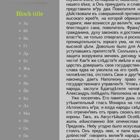
нашего вѣка; а Онъ принудилъ и слав
представили м³ру два Повелителя н
Block title
дѣйствовали въ совершенной противо
высокаго жреб³я, на которой обрека
подвиги; ими вознесся до велич³я, 
Аа
блестящаго сана, повелитель Франц
Бб
гражданина, духу законовъ и достои
власт³ю, не только отвергалъ и роск
Вв
проницательность зоркаго ума, ни п
Гг
высокой цѣли. Довольно было для А
уступавшихъ препятств³й. Сколькихъ 
Дд
защита вооружила мечемъ десницу м
чести! Как³я же слѣдств³я имѣли и 
Ее
царствъ довершить свое государствен
Жж
слава едва не умолкла на его гробѣ
человѣчества, отстоялъ Свое и друг³
Зз
наконецъ даетъ Наполеону право н
Ии
государственнаго управлен³я. Чтожъ
народа, заслуги Бдагодѣтеля челов
Йй
Александръ побѣдилъ Наполеона не в
Уже посвятивъ Его памяти дань сож
Кк
утѣшительный гласъ Монарха на гла
Лл
лѣтописяхъ м³ра; и когда народы свѣ
кто отречен³емъ отъ правъ своихъ во
Мм
короны. Такъ, въ Августѣйшей Особѣ
Нн
жить единственно для отечеств
Предковъ. Небу угодно было искусишь
Оо
стоялъ Онъ предъ нею, и пали враг
доблестей" говорилъ велик³й народъ
Пп