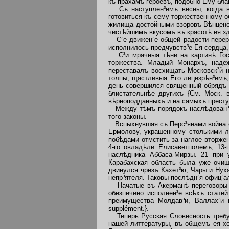
къ прахамъ героевъ, подобно Ему бл
Съ наступлен³емъ весны, когда во
готовиться къ сему торжественному о
жилища достойными взоровъ Вѣнценос
чистѣйшимъ вкусомъ въ красотѣ ея зд
С³е движен³е общей радости перерв
исполнилось предчувств³е Ея сердца,
С³и мрачныя тѣни на картинѣ Госу
торжества. Младый Монархъ, надеж
переставалъ восхищать Московск³й 
толпы, щастливыя Его лицезрѣн³емъ;
день совершился священный обрядъ Ц
блистательнѣе другихъ {См. Моск. 
вѣрноподданныхъ и на самыхъ преступн
Между тѣмъ порядокъ наслѣдован³я 
того законы.
Вспыхнувшая съ Перс³янами война с
Ермолову, украшенному столькими ла
побѣдами отмстить за наглое вторжен
4-го овладѣли Елисаветполемъ; 13-
наслѣдника Аббаса-Мирзы. 21 при 
Карабахская область была уже очищ
двинулся чрезъ Кахет³ю, Чары и Нух
непр³ятеля. Таковы послѣдн³я офиц³ал
Начатые въ Акерманѣ переговоры Р
обезпечено исполнен³е всѣхъ статей
преимущества Молдав³и, Валлах³и и
supplément.}.
Теперь Русская Словесность требует
нашей литтературы, въ общемъ ея хо