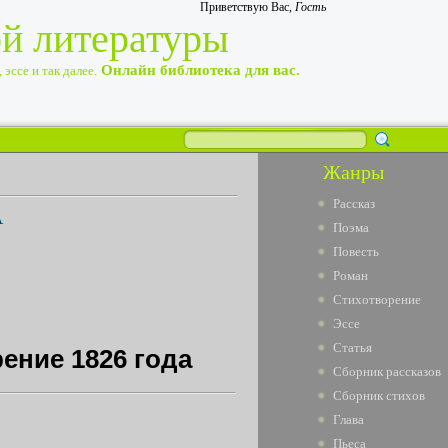
Приветствую Вас
,
Гость
ой литературы
Онлайн библиотека для вас.
эссе и так далее.
Жанры
Рассказ
А
Поэма
Повесть
Роман
Стихотворение
Эссе
Статья
ение 1826 года
Сборник рассказов
Сборник стихов
Глава
Пьеса