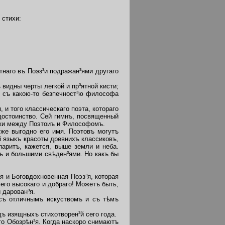
 стихи:
наго въ Поэз³и подражан³ями другаго
 видны черты легкой и пр³ятной кисти;
 съ какою-то безпечност³ю философа
 и того классическаго поэта, котораго
достоинство. Сей гимнъ, посвященный
лвки между Поэтоиъ и Философомъ.
уже выгодно его имя. Поэтовъ могутъ
й языкъ красоты древнихъ классиковъ,
паритъ, кажется, выше земли и неба.
ъ и
большими свѣден³ями. Но какъ бы
я и Боговдохновенная Поэз³я, которая
сего высокаго и добраго! Можетъ быть,
 дарован³я.
съ отличнымъ искуствомъ и съ тѣмъ
ъ изящныхъ стихотворен³й сего года.
го Обозрѣн³я. Когда наскоро снимаютъ