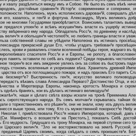
у и хвалу раздѣлиться между имъ и Собою. Не было въ семъ вѣкѣ ниче
ародовъ, достойные сравнен³я Истор³и: современники и соперники, о
положности. Наполеонъ, мужъ исполинскихъ дарован³й, совершалъ дѣл
ли его, казалось, и ген³й и фортуна. Александръ, Мужъ великихъ до
какое не многими Государями приобрѣтается. Воинскимъ талантомъ выве
³и предался упоен³ю и всѣмъ искушен³ямъ власти къ ущербу истинн
нству ввѣреннаго ему народа. Обладатель Росс³и, по древнему и наслѣ
ошь велич³я и обольщен³я честолюб³я, но любилъ границы власти и уваж
ольза собственной славы не убѣдили Наполеона въ истинахъ просвѣщ
лександра прекрасной души Его, чтобы угадать требован³е просвѣщен
слезъ, крови и развалинъ стоили вселенной побѣды героя, жаднаго въ б
иролюбиваго спасителя Росс³и и и Европы, не ропоту, а благослове
какую память оставили по себѣ ахъ подвиги? Среди порывовъ честолюби
ное творен³е все имъ зижденое увлекъ онъ за собою въ быстромъ паде
 подъ стономъ вселенныя и укоризнами вѣка. Хранитель древней Импе
я царства отъ все поглощающаго пожара; и надъ прахомъ Его паритъ Сл
а безсмерт³е? Выспренность ген³я, искусство великаго полковод
 передастъ вѣкамъ слава Александра Перваго? Достоинство Отца, и есл
ѣчества и Миротворца Европы, наконецъ кротостъ Монарха и скром
ъ однѣхъ браняхъ, кои въ дѣлахъ истиннаго великодуш³я!
алѣн³я, наши и цѣлаго свѣта взоры искали на тронѣ Преемника Алек
съ сиротствующаго народа. Въ семъ молчан³и скрывалась тайная бо
дали о торжественномъ его рѣшен³и, они не знали, кому изъ двухъ вели
знесся выше трона, или тому,
Кто съ мужественной покорност³ю Небу и
 Николая I, привѣтствовала Росс³я новаго Императора, который, давъ
а
{См. Манифестъ о возшеств³и на Престолъ.}, показалъ Себѣ досто
 Его мудрость. Грядущаго къ трону Монарха, на первой ступени сего тр
и Царскаго велич³я. "Зло не восторжествовало на землѣ Русской,
, преданный Царямъ своимъ, когда свѣдалъ о семъ произшеств³и. Бе