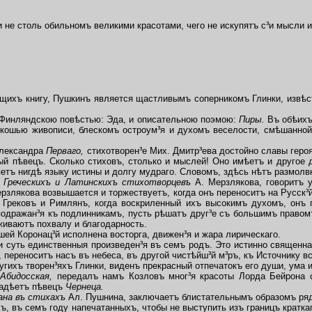
и не столь обильномъ великими красотами, чего не искупятъ с³и мысли и
ихъ книгу, Пушкинъ является щастливымъ соперникомъ Глинки, извѣст
Финляндскою повѣстью: Эда, и описательною поэмою:
Пиры.
Въ обѣихъ
скошью живописи, блескомъ остроум³я и духомъ веселости, смѣшанной
лександра
Перваго,
стихотворен³е Мих. Дмитр³ева достойно славы героя,
й пѣвецъ. Сколько стиховъ, столько и мыслей! Оно имѣетъ и другое 
яетъ нигдѣ языку истины и долгу мудраго. Словомъ, здѣсь нѣтъ размо
ъ Греческихъ и Латинскихъ стихотворцевъ
А. Мерзлякова, говоритъ 
рзлякова возвышается и торжествуетъ, когда онъ переноситъ на Русск³
 Грековъ и Римлянъ, когда воскриленный ихъ высокимъ духомъ, онъ 
 подражан³я къ подлинникамъ, пусть рѣшатъ друг³е съ большимъ правом
живаютъ похвалу и благодарность.
шей Коронац³й исполнена восторга, движен³я и жара лирическаго.
и суть единственныя произведен³я въ семъ родъ. Это истинно священна
 переноситъ насъ въ небеса, въ другой чистѣйш³й м³ръ, къ Источнику в
угихъ творен³яхъ Глинки, виденъ прекрасный отпечатокъ его души, ума и
Абидосская,
передалъ намъ Козловъ мног³я красоты Лорда Бейрона 
ладѣетъ пѣвецъ
Чернеца.
ана въ стихахъ
Ал. Пушнина, заключаетъ блистательнымъ образомъ ряд
, въ семъ году напечатанныхъ, чтобы не выступить изъ границъ кратка