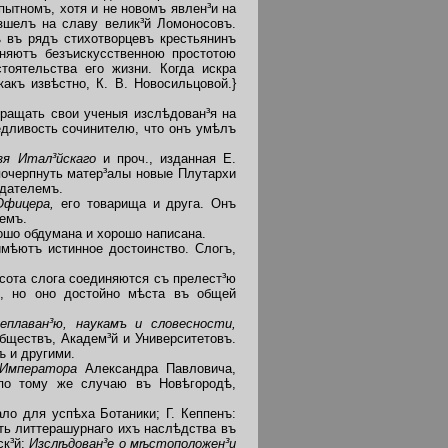
ытномъ, хотя и не новомъ явлен³и на
зшелъ на славу велик³й Ломоносовъ.
 въ рядъ стихотворцевъ крестьянинъ
няютъ безъискусственною простотою
тоятельства его жизни. Когда искра
акъ извѣстно, К. В. Новосильцовой.}
бращать свои ученыя изслѣдован³я на
едливость сочинителю, что онъ умѣлъ
язя Итал³йскаго
и проч., изданная Е.
почерпнуть матер³алы новые Плутархи
здателемъ.
 Офицера,
его товарища и друга. Онъ
³емъ.
ошо обдумана и хорошо написана.
имѣютъ истинное достоинство. Слогъ,
асота слога соединяются съ прелест³ю
ое, но оно достойно мѣста въ общей
плаван³ю, наукамъ и словесности,
бществъ, Академ³й и Университетовъ.
ъ и другими.
я Императора
Александра Павловича,
по тому же случаю въ Новѣгородѣ,
ало для успѣха Ботаники; Г. Кеппенъ:
асть литтерашурнаго ихъ наслѣдства въ
ск³й:
Изслѣдован³е о мѣстоположен³и