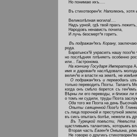
Но понимаю ихъ.....
Въ стихотворен³и:
Наполеонъ,
хотя 
Великолѣпная могила!....
Надъ урной, гдѣ твой прахъ лежитъ,
Народовъ ненависть почила,
И лучь безсмерт³я горитъ.
Въ подражан³яхъ Корану,
заключающ
рода.
Баратынск³й украсилъ нашу поэз³ю 
но послѣдняя плѣняетъ особенно ро
или... Гастронома.
На кончину Государя Императора
А
имя и дарован³е наслѣдовалъ молоды
велич³ю и власти на землѣ, не измѣн
О подражан³яхъ и переводахъ из
только переводить Поэты. Талантъ Ме
когда онъ смѣло борется съ ген³емъ
Вѣрны ли его переводы, и близки ли
о томъ ни судили, труды Поэта заслу
Ода
того же Поэта на день Высочай
Опыты священной Поэз³и
Ѳ. Глинк
съ лица порочной и преступной земли,
въ сихъ опытахъ болѣе, нежели въ др
Въ Турецкой повѣсти, Невѣста 
щастливымъ талантомъ, которымъ в
Вторая часть
Евген³я Онѣгина
,
ром
Не говорю о другихъ стихотворен³яхъ