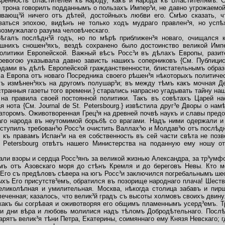
ѣренность Властителей къ народу, какъ и народа къ Властителямъ. 
 трона говорилъ подданнымъ о пользахъ Импер³и, не давно угрожаемой
рывающ³й ничего отъ дѣтей, достойныхъ любви его. Смѣю сказать, 
ваться эпохою, видѣнъ не только ходъ мудраго правлен³я, но успѣ
озмужалаго разума человѣческаго.
лъ послѣдн³й годъ, но по мѣрѣ приближен³я новаго, очищался к
шнихъ сношен³яхъ, вездѣ сохранено было достоинство великой Импе
олитики Европейской. Важный вѣсъ Росс³и въ дѣлахъ Европы, разит
тревогою указывала давно зависть нашихъ соперниковъ {См. Публицис
одами въ дѣлѣ Европейской гражданственности, блистательнымъ образ
а Европа отъ новаго Посредника своего рѣшен³я нѣкоторыхъ политичес
хъ измѣнен³яхъ на другомъ полушар³и; въ между тѣмъ какъ мочная Д
странныя газеты того времени.} старались напрасно угадывать тайну наш
на правила своей постоянной политики. Такъ въ совѣтахъ Царей н
я нота {См. Journal de St. Petersbourg.} извѣстила друг³е Дворы о нам
торомъ. Оживотворенная Грец³я на древней почвѣ наукъ и славы предо
го народа въ неутомимой борьбѣ со врагами. Надъ ними одержали и 
уступилъ требован³ю Росс³и очистить Валлах³ю и Молдав³ю отъ послѣдн
е къ правамъ Испан³и на ея собственность въ сей части свѣта не поз
t. Petersbourg отвѣтъ нашего Министерства на поданную ему ношу о
 взоры и сердца Росс³янъ за великой жизнью Александра, за тр³умфом
мъ отъ Азовскаго моря до стѣнъ Кремля и до береговъ Невы. Кто м
Его съ предѣловъ сѣвера на югъ Росс³и заключился погребальнымъ шест
хъ Его присутств³емъ, обратился въ позорище народнаго плача! Шеств
ликолѣпная и умилительная. Москва, нѣкогда столица забавъ и пир
еченная; казалось, что велик³й градъ съ высоты холмовъ своихъ двин
 какъ бы согрѣвая и оживотворяя его общимъ пламеннымъ усерд³емъ. 
ри дни вѣра и любовь молилися надъ тѣломъ Добродѣтельнаго. Послѣ
парятъ велик³я тѣни Петра, Екатерины, соимяннаго ему Князя Невскаго; 