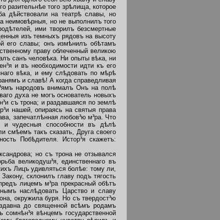
го разительнѣе того зрѣлища, которое
ба дѣйствовали на театрѣ славы, но
а неимовѣрныя, но не выполнилъ того
бродѣтелей, ими творилъ безсмертные
денныя изъ темныхъ рядовъ на высоту
ой его славы; онъ измѣнилъ обѣтамъ
дственному праву облеченный великою
алъ санъ человѣка. Ни опыты вѣка, ни
ен³я и въ необходимости идти къ его
наго вѣка, и ему слѣдовать по мѣрѣ
ранямъ и славѣ! А когда справедливая
н³ямъ народовъ внималъ Онъ на полѣ
ваго духа не могъ основатель новыхъ
н³и съ трона; и раздавшаяся по землѣ
р³и нашей, опираясь на святыя права
ава, запечатлѣнная любов³ю м³ра. Что
ца и чудесныя способности въ дѣлѣ
и смѣемъ такъ сказать, Друга своего
ность Побѣдителя. Истор³я скажетъ:
сандрова; но съ трона не отзывался
рьба великодуш³я, единственнаго въ
кихъ Лицъ удивляться болѣе: тому ли,
 Закону, склонилъ главу подъ тягость
 предъ лицемъ м³ра прекрасный обѣтъ
йнымъ наслѣдовать Царство и славу
она, окружила буря. Но съ твердост³ю
 издавна до священной всѣмъ родамъ
зъ сомнѣн³я вѣнцемъ государственной