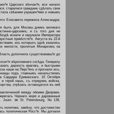
н³я Царскаго вѣнчан³я, все начало
ися, старалися граждане сдѣлать свои
истала свѣжими украшен³ями и новымъ
лго Елисавета пережила Александра;
ля былъ для Москвы днемъ великаго
стинно-царскимъ; и съ того дня не
Вездѣ искали и окружали Императора
остныя привѣтств³я. Августа въ 22-й
ествами, изъ которыхъ однѣ казались
ыли милости, пролитыя Монархомъ на
Власть дополнила существовавш³е до
сил³я вѣроломнаго сосѣда. Генералу
казать дерзость враговъ, и быстрыми
ска наши на Перс³янъ и прогнали ихъ;
конницы подъ главнымъ начальствомъ
а Сардара Ериванскаго. 10 Октября
 и герой нашъ, съ отрядомъ войска,
орства, отрѣзать остающагося въ ней
заключенной между обоими Дворами,
 берегахъ Чернаго моря и дарованныя
Journ. de St. Petersbourg, No 139,
ъ политики, замѣчу, что достоинство
ась политическая Росс³я. Мы догнали