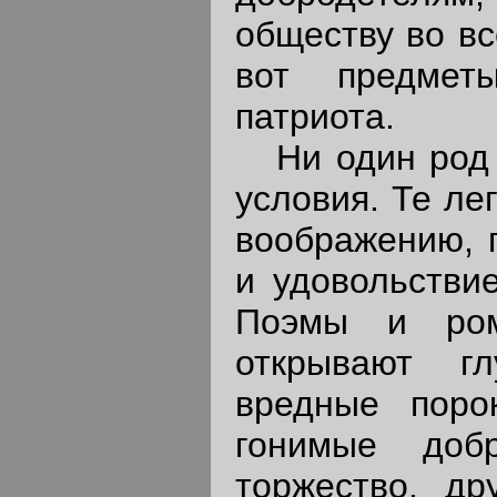
обществу во вс
вот предмет
патриота.
Ни один род с
условия. Те ле
воображению, г
и удовольстви
Поэмы и ром
открывают г
вредные порок
гонимые доб
торжество, др