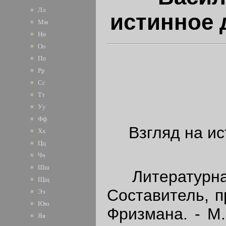
Лл
истинное 
Мм
Нн
Оо
Пп
Рр
Сс
Тт
Уу
Фф
Взгляд на и
Хх
Цц
Чч
Шш
Литературная 
Щщ
Составитель, п
Ээ
Юю
Фризмана. - М.
Яя