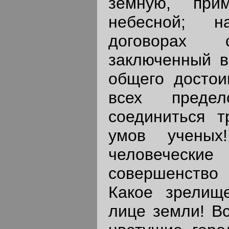
земную, при
небесной; н
договорах 
заключенный в
общего достои
всех преде
соединиться т
умов учены
человеческие
совершенство 
Какое зрелищ
лице земли! В