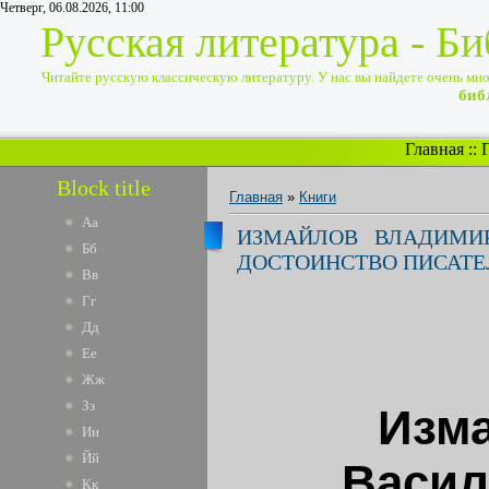
Четверг, 06.08.2026, 11:00
Русская литература - Б
Читайте русскую классическую литературу. У нас вы найдете очень много
биб
Главная
::
Block title
Главная
»
Книги
Аа
ИЗМАЙЛОВ ВЛАДИМИР
Бб
ДОСТОИНСТВО ПИСАТЕ
Вв
Гг
Дд
Ее
Жж
Зз
Изм
Ии
Йй
Васил
Кк