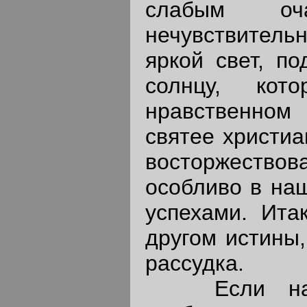
слабым оч
нечувствитель
яркой свет, п
солнцу, ко
нравственном 
святее христиа
восторжество
особливо в на
успехами. Ита
другом истины
рассудка.
Если наука