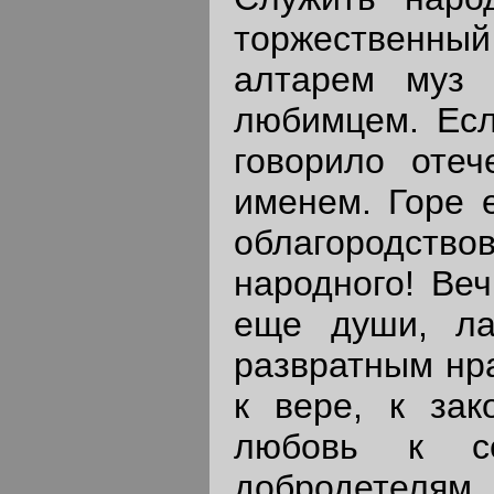
торжественны
алтарем муз 
любимцем. Есл
говорило отеч
именем. Горе е
облагородст
народного! Веч
еще души, ла
развратным нра
к вере, к зак
любовь к с
добродетелям