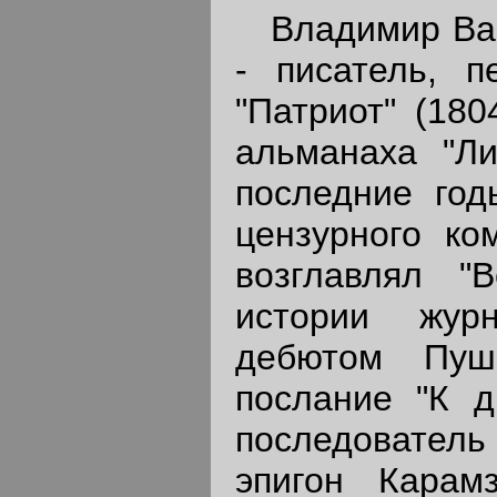
Владимир Васи
- писатель, п
"Патриот" (180
альманаха "Ли
последние год
цензурного ко
возглавлял "
истории жур
дебютом Пуш
послание "К д
последовател
эпигон Карам