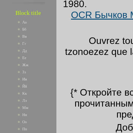
1980.
OCR Бычков М
Block title
Аа
Бб
Вв
Ouvrez tou
Гг
tzonoezez que la
Дд
Ее
Жж
Зз
Ии
Йй
{* Откройте в
Кк
прочитанными
Лл
Мм
пре
Нн
Оо
Доб
Пп