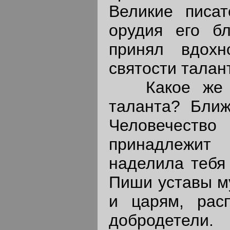
Великие писат
орудия его бл
принял вдох
святости талан
Какое же до
таланта? Ближ
Человечеств
принадлежит
наделила тебя
Пиши уставы му
и царям, рас
добродетели.