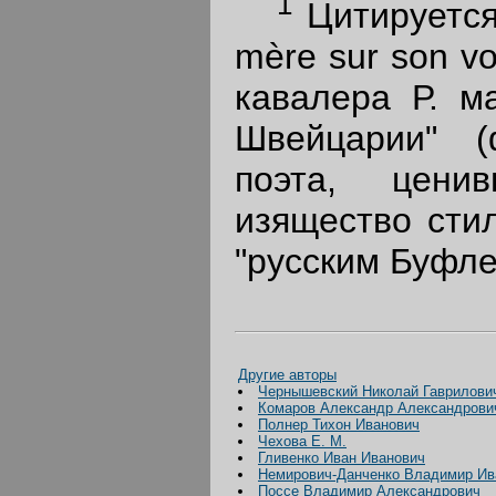
1
Цитируется 
mère sur son v
кавалера Р. м
Швейцарии" 
поэта, цени
изящество сти
"русским Буфлер
Другие авторы
Чернышевский Николай Гаврилови
Комаров Александр Александрови
Полнер Тихон Иванович
Чехова Е. М.
Гливенко Иван Иванович
Немирович-Данченко Владимир Ив
Поссе Владимир Александрович