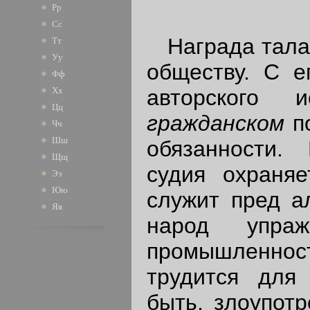
Рр
Сс
Награда талант
Тт
Уу
обществу. С е
Фф
Хх
авторского 
Цц
гражданском
п
Чч
Шш
обязанности.
Щщ
судия охраняе
Ээ
Юю
служит пред а
Яя
народ упра
промышленно
трудится для
быть, злоупотр