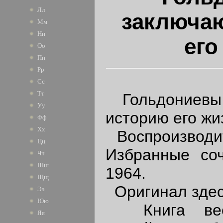
Лл
заключаю
Мм
Нн
его
Оо
Пп
Рр
Сс
Тт
Гольдониевы 
Уу
историю его жи
Фф
Хх
Воспроизводит
Цц
Избранные соч
Чч
Шш
1964.
Щщ
Оригинал здесь 
Ээ
Юю
Книга весь
Яя