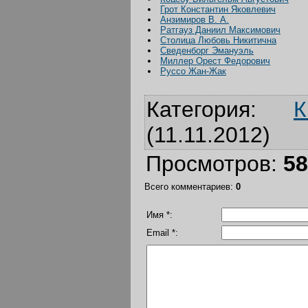
Грот Константин Яковлевич
Анзимиров В. А.
Ратгауз Даниил Максимович
Столица Любовь Никитична
Сведенборг Эмануэль
Миллер Орест Федорович
Руссо Жан-Жак
Категория
:
К
(11.11.2012)
Просмотров
:
58
Всего комментариев
:
0
Имя *:
Email *: