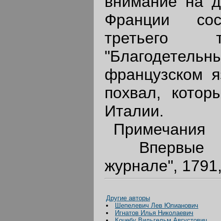
внимание на д
Франции сос
третьего 
"Благодетельн
французском я
похвал, котор
Италии.
Примечания
Впервые опу
журнале", 1791,
Другие авторы
Шепелевич Лев Юлианович
Игнатов Илья Николаевич
Коцебу Вильгельм Августович