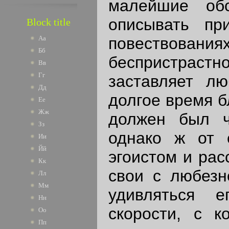
малейшие обс
описывать пр
Block title
повествован
Аа
Бб
беспристраст
Вв
Гг
заставляет лю
Дд
долгое время б
Ее
Жж
должен был чу
Зз
однако ж от 
Ии
Йй
эгоистом и рас
Кк
свои с любезн
Лл
Мм
удивляться е
Нн
скорости, с к
Оо
Пп