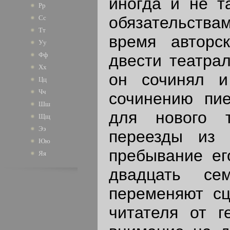
иногда и не т
Рр
обязательств
Сс
Тт
время авторс
Уу
Фф
двести театрал
Хх
он сочинял и
Цц
Чч
сочинению пие
Шш
для нового т
Щщ
Ээ
переезды из 
Юю
пребывание ег
Яя
двадцать се
переменяют сц
читателя от г