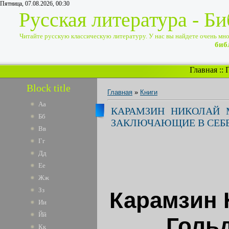
Пятница, 07.08.2026, 00:30
Русская литература - Б
Читайте русскую классическую литературу. У нас вы найдете очень много
биб
Главная
::
Block title
Главная
»
Книги
Аа
КАРАМЗИН НИКОЛАЙ 
Бб
ЗАКЛЮЧАЮЩИЕ В СЕБЕ
Вв
Гг
Дд
Ее
Жж
Зз
Карамзин 
Ии
Йй
Голь
Кк