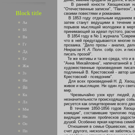
В ранней юности Хвощинская начал
"Отечественные записки", "Пантеон",
Block title
своими повестями и романами.
В 1853 году отдельным изданием выш
затем станут ведущими в течение в
Аа
порывов мыслящей молодежи в мертв
Бб
принимающей за идеал пустого, расче
В 1854 году в No 1 журнала "Совреме
Вв
что в ней предугадываются многие 
Гг
прозаика. "Дело прозы - анализ, дел
Некрасов Н. А.
Полн. собр. соч. и пис
Дд
писать прозой".
Те же мотивы и та же среда, что и в
Ее
"Анна Михайловна", напечатанной в 
Жж
художественные произведения писате
подлинный В. Крестовский - автор ши
Зз
Крестовский - псевдоним".
Ии
Для всех произведений Н. Д. Хвощин
живое и мыслящее. Ни один луч света
Йй
мир.
Чрезвычайно узок круг людей, дей
Кк
незначительности происходящих событ
Лл
рисуется как олицетворение всего дв
В течение 1850-1856 годов Хвощин
Мм
комедии", составившие трилогию под
Нн
видящие никаких проблесков радости
душой. Особенно яркая картина семе
Оо
Отношения в семье Оршевских, как и 
счет другого, нисколько не заботясь
Пп