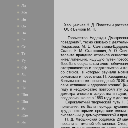
Лл
Мм
Нн
Хвощинская Н. Д. Повести и рассказы 
Оо
OCR Бычков М. Н.
Пп
Творчество Надежды Дмитриевны Х
Рр
псевдоним", тесно связано с деятель
Некрасова, M. E. Салтыкова-Щедрина
Сс
Салов, К. М. Станюкович, А. О. Оси
Тт
таланта правдиво отразила обществ
интеллигенцию, ищущую путей преобр
Уу
борьбы с социальным злом, обличени
Фф
отступничества и предательства инте
со стихов, в которых звучали моти
Хх
романами и повестями. Н. Хвощинску
большинство ее произведений 70-80-х
Цц
себя отличное и здоровое чтение" {
Щ
Чч
году и неоднократно повторял эту 
демократического искусства и науки,
Шш
поздравившие ее в 1883 году с долго
Щщ
Сорокалетний творческий путь Н. Х
признания, но были периоды духовн
Ээ
труда некоторыми представителями 
писательнице демократической и про
Юю
H. Д. Хвощинская родилась 20 мая (
Яя
прошли в тяжелой обстановке. Отец,
денег, имение продали за долги, и вс