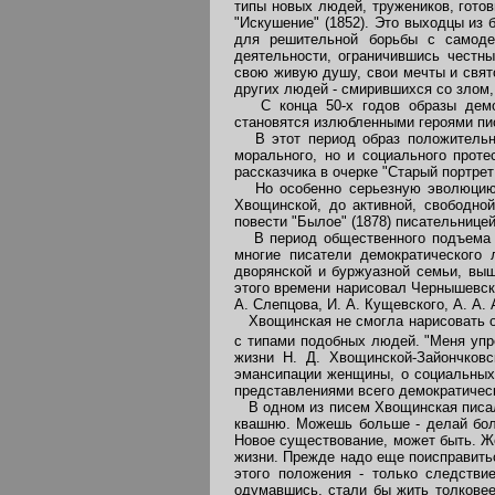
типы новых людей, тружеников, готов
"Искушение" (1852). Это выходцы из
для решительной борьбы с самоде
деятельности, ограничившись честн
свою живую душу, свои мечты и свят
других людей - смирившихся со злом
С конца 50-х годов образы демок
становятся излюбленными героями пи
В этот период образ положительног
морального, но и социального проте
рассказчика в очерке "Старый портрет
Но особенно серьезную эволюцию п
Хвощинской, до активной, свободной
повести "Былое" (1878) писательнице
В период общественного подъема 60
многие писатели демократического
дворянской и буржуазной семьи, вы
этого времени нарисовал Чернышевск
А. Слепцова, И. А. Кущевского, А. А.
Хвощинская не смогла нарисовать об
с типами подобных людей. "Меня упрек
жизни Н. Д. Хвощинской-Зайончковск
эмансипации женщины, о социальных
представлениями всего демократическ
В одном из писем Хвощинская писала
квашню. Можешь больше - делай боль
Новое существование, может быть. Ж
жизни. Прежде надо еще поисправитьс
этого положения - только следстви
одумавшись, стали бы жить толковее.