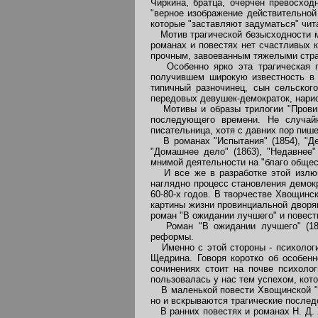
Чиркина, братца, очерчен превосходн
"верное изображение действительной
которые "заставляют задуматься" чит
Мотив трагической безысходности м
романах и повестях нет счастливых к
прочным, завоеванным тяжелыми стра
Особенно ярко эта трагическая ги
получившем широкую известность в 
типичный разночинец, сын сельског
передовых девушек-демократок, нарис
Мотивы и образы трилогии "Провинц
последующего времени. Не случай
писательница, хотя с давних пор пишет
В романах "Испытания" (1854), "Дере
"Домашнее дело" (1863), "Недавнее"
мнимой деятельности на "благо общес
И все же в разработке этой излюбл
наглядно процесс становления демок
60-80-х годов. В творчестве Хвощинс
картины жизни провинциальной дворя
роман "В ожидании лучшего" и повест
Роман "В ожидании лучшего" (1857
реформы.
Именно с этой стороны - психологич
Щедрина. Говоря коротко об особенн
сочинениях стоит на почве психолог
пользовалась у нас тем успехом, кото
В маленькой повести Хвощинской "Д
но и вскрываются трагические послед
В ранних повестях и романах Н. Д. 