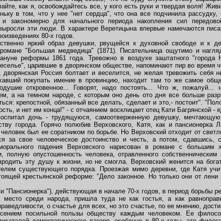
айте, как я, освобождайтесь все, у кого есть руки и твердая воля! Живит
ньку в том, что у нее "нет сердца", что она все подчинила рассудку
 и закономерно для начального периода накопления сил передов
 выросли эти люди. В характере Веретицына впервые намечаются писа
роизведениях 80-х годов.
енно яркий образ девушки, рвущейся к духовной свободе и к дея
романе "Большая медведица" (1871). Писательница ощутимо и нагля
ануне реформы 1861 года. Тревожно в воздухе заштатного "города Н
еселье", царившие в дворянском обществе, напоминают пир во время ч
, дворянская Россия болтает и веселится, не желая тревожить себя
хавший покупать имение в провинцию, находит там то же самое общес
душие откровенное... Говорят, надо постоять... Что ж, пожалуй... 
ем, а на темном народе, с которым оно день ото дня все больше раз
ся: крепостной, обязанный все делать, сделает и это,- постоит". "Пол
ность, и нет им конца!" - с отчаянием восклицает отец Кати Багрянской -
 воспитал дочь - трудящуюся, самоотверженную девушку, мечтающую
тву города. Горячо полюбив Верховского, Катя, как и пансионерка Л
 человек был ее соратником по борьбе. Но Верховский отходит от свет
ься за свое человеческое достоинство и честь, а потом, сдавшись, 
морального падения Верховского нарисован в романе с большим 
и, полную опустошенность человека, отравленного собственническим 
зродить эту душу к жизни, но не смогла. Верховский женится на богат
телем существующего порядка. Проезжая мимо деревни, где Катя учит
оящей крестьянской реформе: "Дело законное. Но только они от лени б
ти "Пансионерка"), действующая в начале 70-х годов, в период борьбы 
место среди народа, пришла туда не как гостья, а как равноправ
праведливости, о счастье для всех, но это счастье, по ее мнению, дост
есением посильной пользы обществу каждым человеком. Ее филосо
исателей демократического лагеря, особенно в 80-е годы, это фило