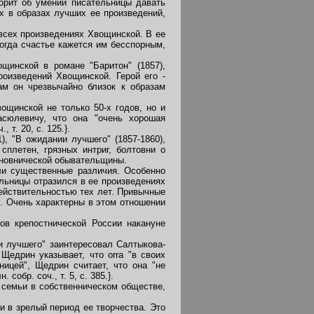
оворит об умении писательницы давать
х в образах лучших ее произведений,
сех произведениях Хвощинской. В ее
когда счастье кажется им бесспорным,
инской в романе "Баритон" (1857),
оизведений Хвощинской. Герой его -
ам он чрезвычайно близок к образам
щинской не только 50-х годов, но и
сюлевичу, что она "очень хорошая
, т. 20, с. 125.}.
), "В ожидании лучшего" (1857-1860),
сплетен, грязных интриг, болтовни о
чиновнической обывательщины.
ли существенные различия. Особенно
льницы отразился в ее произведениях
действительностью тех лет. Привычные
. Очень характерны в этом отношении
в крепостнической России накануне
и лучшего" заинтересовал Салтыкова-
Щедрин указывает, что orra "в своих
ницей", Щедрин считает, что она "не
. собр. соч., т. 5, с. 385.}.
семьи в собственническом обществе,
 в зрелый период ее творчества. Это