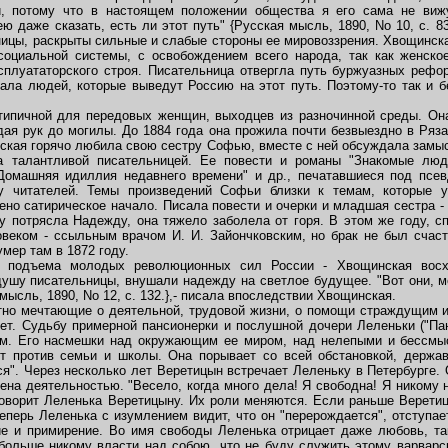
и, потому что в настоящем положении общества я его сама не виж
ю даже сказать, есть ли этот путь" {Русская мысль, 1890, No 10, с. 83
ницы, раскрыты сильные и слабые стороны ее мировоззрения. Хвощинс
социальной системы, с освобождением всего народа, так как женское
сплуататорского строя. Писательница отвергла путь буржуазных рефор
знала людей, которые выведут Россию на этот путь. Поэтому-то так и 
ичной для передовых женщин, выходцев из разночинной среды. Она
ая рук до могилы. До 1884 года она прожила почти безвыездно в Ряза
инская горячо любила свою сестру Софью, вместе с ней обсуждала замыс
а талантливой писательницей. Ее повести и романы "Знакомые люд
 "Домашняя идиллия недавнего времени" и др., печатавшиеся под псе
у читателей. Темы произведений Софьи близки к темам, которые 
но сатирическое начало. Писала повести и очерки и младшая сестра -
у потрясла Надежду, она тяжело заболела от горя. В этом же году, сп
веком - ссыльным врачом И. И. Зайончковским, но брак не был счаст
умер там в 1872 году.
подъема молодых революционных сил России - Хвощинская восх
душу писательницы, внушали надежду на светлое будущее. "Вот они, мо
мысль, 1890, No 12, с. 132.},- писала впоследствии Хвощинская.
о мечтающие о деятельной, трудовой жизни, о помощи страждущим и 
ет. Судьбу примерной пансионерки и послушной дочери Леленьки ("Пан
м. Его насмешки над окружающим ее миром, над нелепыми и бессмыс
нт против семьи и школы. Она порывает со всей обстановкой, держав
ся". Через несколько лет Веретицын встречает Леленьку в Петербурге.
ена деятельностью. "Весело, когда много дела! Я свободна! Я никому н
- говорит Леленька Веретицыну. Их роли меняются. Если раньше Верети
еперь Леленька с изумлением видит, что он "перерождается", отступае
е и примирение. Во имя свободы Леленька отрицает даже любовь, та
больше никому власти над собою, что не буду служить этому варварс