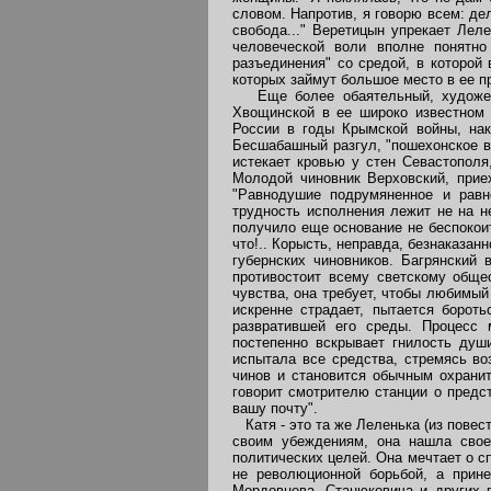
словом. Напротив, я говорю всем: дел
свобода..." Веретицын упрекает Леле
человеческой воли вполне понятно
разъединения" со средой, в которой
которых займут большое место в ее п
Еще более обаятельный, художеств
Хвощинской в ее широко известном 
России в годы Крымской войны, нак
Бесшабашный разгул, "пошехонское в
истекает кровью у стен Севастополя
Молодой чиновник Верховский, прие
"Равнодушие подрумяненное и равно
трудность исполнения лежит не на н
получило еще основание не беспокоить
что!.. Корысть, неправда, безнаказан
губернских чиновников. Багрянский
противостоит всему светскому общес
чувства, она требует, чтобы любимый
искренне страдает, пытается борот
развратившей его среды. Процесс 
постепенно вскрывает гнилость душ
испытала все средства, стремясь во
чинов и становится обычным охрани
говорит смотрителю станции о предст
вашу почту".
Катя - это та же Леленька (из повес
своим убеждениям, она нашла свое 
политических целей. Она мечтает о с
не революционной борьбой, а прин
Мордовцева, Станюковича и других п