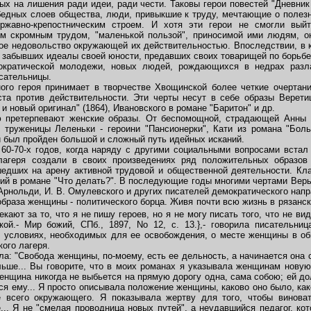
ых на лишения ради идеи, ради чести. Таковы герои повестей "Дневник 
 бедных слоев общества, люди, привыкшие к труду, мечтающие о полез
ржавно-крепостническим строем. И хотя эти герои не смогли вый
ым скромным трудом, "маленькой пользой", приносимой ими людям, он
ое недовольство окружающей их действительностью. Впоследствии, в к
, забывших идеалы своей юности, предавших своих товарищей по борьбе
ратической молодежи, новых людей, рождающихся в недрах разлаг
сательницы.
о героя принимает в творчестве Хвощинской более четкие очертани
ста против действительности. Эти черты несут в себе образы Веретиц
 и новый оригинал" (1864), Ивановского в романе "Баритон" и др.
ретерпевают женские образы. От беспомощной, страдающей Анны М
 труженицы Леленьки - героини "Пансионерки", Кати из романа "Боль
й был пройден большой и сложный путь идейных исканий.
-70-х годов, когда наряду с другими социальными вопросами встал
 лагеря создали в своих произведениях ряд положительных образов
шедших на арену активной трудовой и общественной деятельности. Кл
ий в романе "Что делать?". В последующие годы многими чертами Вер
 Арнольди, И. В. Омулевского и других писателей демократического нап
раза женщины - политического борца. Живя почти всю жизнь в рязанско
ают за то, что я не пишу героев, но я не могу писать того, что не ви
ой.- Мир божий, СПб., 1897, No 12, с. 13.},- говорила писательни
 условиях, необходимых для ее освобождения, о месте женщины в об
ого лагеря.
: "Свобода женщины, по-моему, есть ее дельность, а начинается она с
ше... Вы говорите, что в моих романах я указывала женщинам новую 
енщина никогда не выбьется на прямую дорогу одна, сама собою; ей до
я ему... Я просто описывала положение женщины, каково оно было, как
е всего окружающего. Я показывала жертву для того, чтобы виноват
.. Я не "смелая проводница новых путей", а неудавшийся педагог, ко