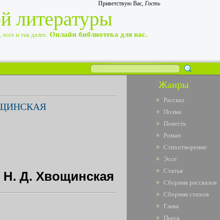
Приветствую Вас
,
Гость
ой литературы
Онлайн библиотека для вас.
эссе и так далее.
Жанры
Рассказ
ОЩИНСКАЯ
Поэма
Повесть
Роман
Стихотворение
Эссе
Статья
 H. Д. Хвощинская
Сборник рассказов
Сборник стихов
Глава
Пьеса