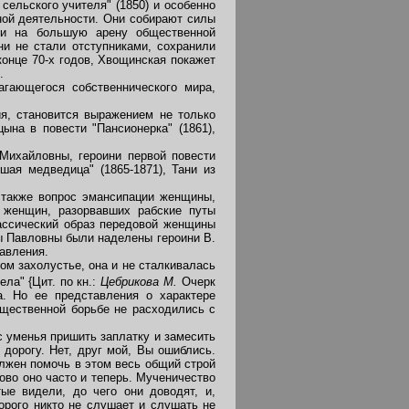
сельского учителя" (1850) и особенно
ной деятельности. Они собирают силы
ти на большую арену общественной
и не стали отступниками, сохранили
онце 70-х годов, Хвощинская покажет
.
ающегося собственнического мира,
я, становится выражением не только
ына в повести "Пансионерка" (1861),
ихайловны, героини первой повести
шая медведица" (1865-1871), Тани из
 также вопрос эмансипации женщины,
 женщин, разорвавших рабские путы
ассический образ передовой женщины
ы Павловны были наделены героини В.
равления.
м захолустье, она и не сталкивалась
дела"
{Цит. по кн.:
Цебрикова М.
Очерк
ца. Но ее представления о характере
щественной борьбе не расходились с
 уменья пришить заплатку и замесить
дорогу. Нет, друг мой, Вы ошиблись.
лжен помочь в этом весь общий строй
ово оно часто и теперь. Мученичество
ые видели, до чего они доводят, и,
торого никто не слушает и слушать не