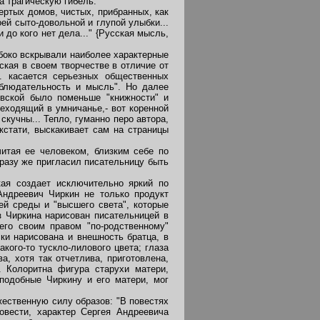
а трагическую гибель.
ертых домов, чистых, прибранных, как
й сыто-довольной и глупой улыбки...
 до кого нет дела..." {Русская мысль,
боко вскрывали наиболее характерные
ская в своем творчестве в отличие от
.. касается серьезных общественных
аблюдательность и мысль". Но далее
овской было поменьше "книжности" и
еходящий в умничанье,- вот коренной
скучны... Тепло, гуманно перо автора,
кстати, выскакивает сам на страницы
тая ее человеком, близким себе по
сразу же пригласил писательницу быть
ая создает исключительно яркий по
Андреевич Чиркин не только продукт
й среды и "высшего света", которые
з Чиркина нарисован писательницей в
его своим правом "по-родственному"
ки нарисована и внешность братца, в
кого-то тускло-лилового цвета; глаза
а, хотя так отчетлива, приготовлена,
. Колоритна фигура старухи матери,
подобные Чиркину и его матери, мог
ественную силу образов: "В повестях
овести, характер Сергея Андреевича