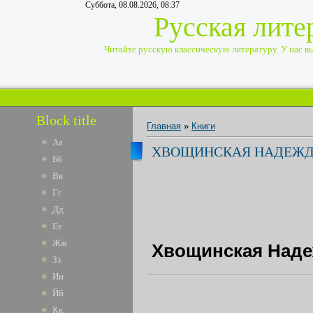
Суббота, 08.08.2026, 08:37
Русская лите
Читайте русскую классическую литературу. У нас вы 
Block title
Главная
»
Книги
Аа
ХВОЩИНСКАЯ НАДЕЖДА 
Бб
Вв
Гг
Дд
Ее
Жж
Хвощинская Надеж
Зз
Ии
Йй
Кк