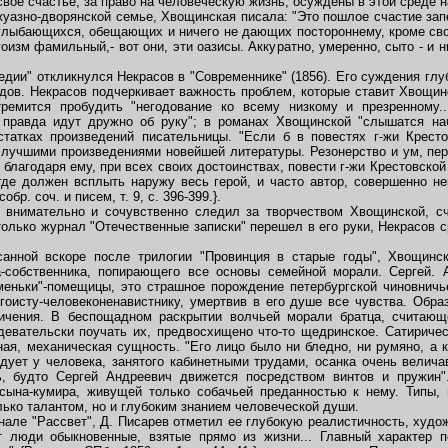
вое счастье, за право на человеческую жизнь, осуждены в этой среде н
уазно-дворянской семье, Хвощинская писала: "Это пошлое счастие зап
 улыбающихся, обещающих и ничего не дающих постороннему, кроме свое
оизм фамильный,- вот они, эти оазисы. Аккуратно, умеренно, сыто - и ни
ии" откликнулся Некрасов в "Современнике" (1856). Его суждения глу
дов. Некрасов подчеркивает важность проблем, которые ставит Хвощин
ремится пробудить "негодование ко всему низкому и презренному.
и правда идут дружно об руку"; в романах Хвощинской "слышатся н
статках произведений писательницы. "Если б в повестях г-жи Крест
 лучшими произведениями новейшей литературы. Резонерство и ум, пер
 благодаря ему, при всех своих достоинствах, повести г-жи Крестовской 
где должен всплыть наружу весь герой, и часто автор, совершенно не
собр. соч. и писем, т. 9, с. 396-399.}.
имательно и сочувственно следил за творчеством Хвощинской, счи
 только журнал "Отечественные записки" перешел в его руки, Некрасов 
анной вскоре после трилогии "Провинция в старые годы", Хвощинск
-собственника, попирающего все основы семейной морали. Сергей. 
еньки"-помещицы, это страшное порождение петербургской чиновничье
оисту-человеконенавистнику, умертвив в его душе все чувства. Обра
бличения. В беспощадном раскрытии волчьей морали братца, считающ
здевательски поучать их, предвосхищено что-то щедринское. Сатиричес
ная, механическая сущность. "Его лицо было ни бледно, ни румяно, а ка
дует у человека, занятого кабинетными трудами, осанка очень величав
, будто Сергей Андреевич движется посредством винтов и пружин"
 сына-кумира, живущей только собачьей преданностью к нему. Типы, 
ько талантом, но и глубоким знанием человеческой души.
але "Рассвет", Д. Писарев отметил ее глубокую реалистичность, худож
ют люди обыкновенные, взятые прямо из жизни... Главный характер п