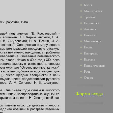
Басня
Монография
Трактат
ск. рабочий, 1984.
Переписка
Дневник
шей под именем "В. Крестовский -
Новелла
 влиянием Н. Г. Чернышевского, Н. А.
. В. Омулевский, Н. Ф. Бажин, И. А.
Миниатюра
 записки", Хвощинская в меру своего
Песня
осы, волновавшие передовую русскую
ества неизменно находились проблемы
Интервью
иберализма, бичевание политического
Баллада
ом этапе. Начав в 40-е годы XIX века
воевала широкую известность своими
Книга очерков
оем журнале "Отечественные записки"
 как в них публика всегда найдет для
Речь
76.},- писал Щедрин Хвощинской в 1876
Очерк
 выдающиеся представители русского
леев, И. М. Сеченов, Н. В. Шелгунов,
а. Она знала годы славы и широкого
Форма входа
тельницей несправедливые оценки ее
критике мнение о Н. Хвощинской как
ом имении отца. Ее детство и юность
ведливо обвинен в растрате казенных
ла.