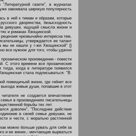
"Литературной газете", в журналах
я уже завоевала широкую популярность
сь в ней к темам и образам, которые
русского дворянства, безысходность
ьба девушки, ищущей смысла жизни и
стях и романах Хвощинской.
 рецензия чрезвычайно интересна тем,
сательницы, утверждается ее талант
та мы не нашли у г-жи Хвощинской" {}
дано все нужное для того, чтобы удачно
 прозаическом произведении - повести
й. С этого времени все прозаические
 тогда, когда в литературе появился
 Хвощинская стала подписываться: "В.
ой помещичьей жизни, где гибнет все
т выхода живые души, попавшие в этот
читателя не создается впечатления
я семья в произведениях писательницы
бщественной борьбы тех лет.
лся доволен", "Последнее действие
 одинокие в своей семье девушки, не
ести и чести, с морально растленной
 как можно больше урвать для себя за
ого и ее жених,- мечтающие вырваться