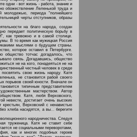
е одни - вот жизнь - работа, знание и
, но обожествление Леленькой труда и
ой молодежью, периода "полнейшего
тельницей черты отступников, образы
тельности на благо народа, создан
дно передает политическую борьбу в
", как тревожно и в самой столице.
умы. В то время как мужицкая Россия
 никакими мыслями о будущем страны.
тво, которое оставил в Петербурге.
но общество тотчас догадалось, что
рывало связь. Догадавшись, общество
ожиться не на кого, понадеяться не на
 единственный честный человек в среде
 посвятить свою жизнь народу. Катя
еленька, не становится рабой своего
лых порывов своей юности. Вначале он
становится типичным представителем
художественным мастерством. Автор
обществом. Катя, любя Верховского,
ой невесте, достигает очень высоких
 крестьян, Верховский с ненавистью
ез хлеба насидятся, а вы... берегите
революционного народничества. Следуя
ная труженица. Катя не ставит себе
игается не социальными переворотами,
фия, как и многих подобных героев
софия "малых дел": "Делать должное,