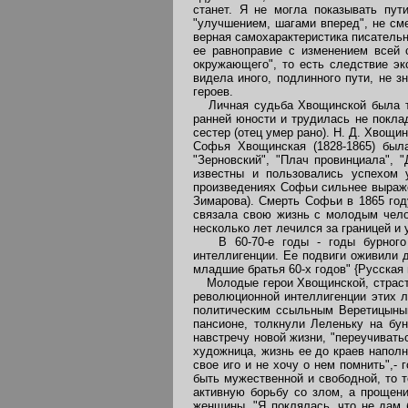
станет. Я не могла показывать пут
"улучшением, шагами вперед", не сме
верная самохарактеристика писатель
ее равноправие с изменением всей 
окружающего", то есть следствие эк
видела иного, подлинного пути, не 
героев.
Личная судьба Хвощинской была тип
ранней юности и трудилась не поклад
сестер (отец умер рано). Н. Д. Хвощ
Софья Хвощинская (1828-1865) был
"Зерновский", "Плач провинциала",
известны и пользовались успехом 
произведениях Софьи сильнее выраже
Зимарова). Смерть Софьи в 1865 год
связала свою жизнь с молодым чело
несколько лет лечился за границей и 
В 60-70-е годы - годы бурного 
интеллигенции. Ее подвиги оживили 
младшие братья 60-х годов" {Русская 
Молодые герои Хвощинской, страстн
революционной интеллигенции этих л
политическим ссыльным Веретицыны
пансионе, толкнули Леленьку на бу
навстречу новой жизни, "переучивать
художница, жизнь ее до краев наполн
свое иго и не хочу о нем помнить",
быть мужественной и свободной, то т
активную борьбу со злом, а прощени
женщины. "Я поклялась, что не дам 