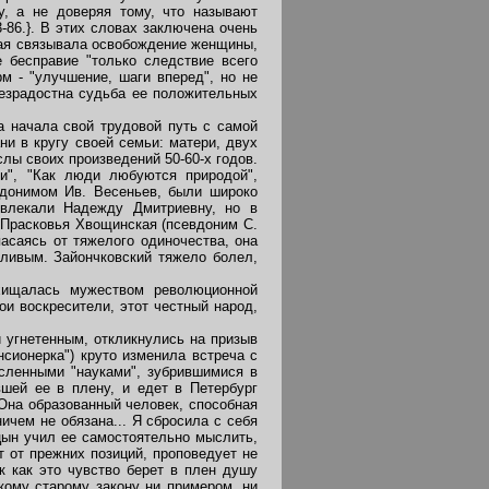
у, а не доверяя тому, что называют
-86.}. В этих словах заключена очень
кая связывала освобождение женщины,
 бесправие "только следствие всего
м - "улучшение, шаги вперед", но не
безрадостна судьба ее положительных
 начала свой трудовой путь с самой
ни в кругу своей семьи: матери, двух
лы своих произведений 50-60-х годов.
и", "Как люди любуются природой",
вдонимом Ив. Весеньев, были широко
увлекали Надежду Дмитриевну, но в
 Прасковья Хвощинская (псевдоним С.
асаясь от тяжелого одиночества, она
ливым. Зайончковский тяжело болел,
ищалась мужеством революционной
и воскресители, этот честный народ,
угнетенным, откликнулись на призыв
сионерка") круто изменила встреча с
ленными "науками", зубрившимися в
шей ее в плену, и едет в Петербург
 Она образованный человек, способная
ичем не обязана... Я сбросила с себя
цын учил ее самостоятельно мыслить,
т от прежних позиций, проповедует не
к как это чувство берет в плен душу
кому старому закону ни примером, ни