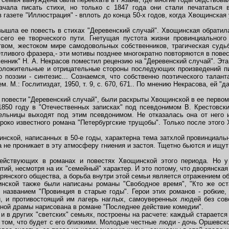
а писать стихи, но только с 1847 года они стали печататься в 
 в газете "Иллюстрация" - вплоть до конца 50-х годов, когда Хвощинска
ла ее повесть в стихах "Деревенский случай". Хвощинская обратила
сего ее творческого пути. Гнетущая пустота жизни провинциального 
ом, жестоком мире самодовольных собственников, трагическая суд
тливого фразера,- эти мотивы позднее многократно повторяются в пове
нник" Н. А. Некрасов поместил рецензию на "Деревенский случай". Эта
положительные и отрицательные стороны последующих произведений пи
о поэзии - синтезис... Сознаемся, что собственно поэтического талан
ем. М.: Гослитиздат, 1950, т. 9, с. 670, 671.. По мнению Некрасова, ей "
 повести "Деревенский случай", были раскрыты Хвощинской в ее первом
1850 году в "Отечественных записках" под псевдонимом В. Крестовски
льницы выходят под этим псевдонимом. Не отказалась она от него и
роко известного романа "Петербургские трущобы". Только после этого
ской, написанных в 50-е годы, характерна тема затхлой провинциальн
 не проникает в эту атмосферу гниения и застоя. Тщетно бьются и ищу
ствующих в романах и повестях Хвощинской этого периода. Но у 
ий, несмотря на их "семейный" характер. И это потому, что дворянска
орянского общества, а борьба внутри этой семьи является отражением о
ской также были написаны романы "Свободное время", "Кто же оста
 названием "Провинция в старые годы". Герои этих романов - робкие,
, и противостоящий им лагерь наглых, самоуверенных людей без сов
йной драмы нарисована в романе "Последнее действие комедии".
в других "светских" семьях, построены на расчете: каждый старается
 о том, что будет с его близкими. Молодые честные люди - дочь Оршевск