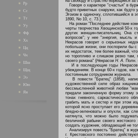
на свободу и страстно борющиеся за с
Рр
Говоря о характере "счастья" в бурж
будто приветных снаружи, как будто
Сс
Эгоизм в одиночку, сплотившийся в эг
Тт
1890, No 10, с. 73.}
На роман "Последнее действие комед
Уу
черты творчества Хвощинской 50-х го
других женщин-писательниц. Она ст
Фф
вопросов"; у нее "энергия, мысль 
Хх
Некрасов говорит о серьезных недо
побольше жизни, они поспорили бы с
Цц
их недостаток, тем более важный, что
Чч
но торопливо и слишком резко там, 
своего романа" {
Некрасов Н. А.
Полн. 
Шш
И в последующие годы Некрасов вн
убеждениям. В конце 60-х годов, как
Щщ
постоянным сотрудником журнала.
Ээ
В повести "Братец" (1858), напис
художественной силе образ хищника
Юю
бессмысленной животной любви "мам
Яя
придали законченную форму этому эг
тонах гневного, саркастического о
грабить мать и сестер и при этом и
которой ясно проступает его деревян
бледно-зеленоваты и опухли, как сле
натянута, что можно было подумать
безличной рабыни своего жестокого
создать художник, обладающий не тол
Анализируя повесть "Братец" в журн
г. Крестовского постоянно действу