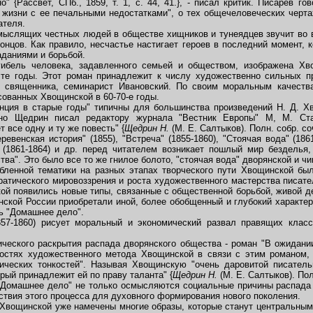
о" {Рассвет, СПб., 1859, т. 1, с. 44, 41.}, - писал критик. Писарев г
 жизни с ее печальными недостатками", о тех общечеловеческих черта
ателя.
ыслящих честных людей в обществе хищников и тунеядцев звучит во в
онцов. Как правило, несчастье настигает героев в последний момент, 
даниями и борьбой.
бель человека, задавленного семьей и обществом, изображена Хвощ
те годы. Этот роман принадлежит к числу художественно сильных пр
о священника, семинарист Ивановский. По своим моральным качеств
ованных Хвощинской в 60-70-е годы.
ия в старые годы" типичны для большинства произведений Н. Д. Хво
но Щедрин писал редактору журнала "Вестник Европы" M, M. Ста
 все одну и ту же повесть" {
Щедрин
H.
(M. E. Салтыков). Полн. собр. соч.
венская история" (1855), "Встреча" (1855-1860), "Стоячая вода" (1861
 (1861-1864) и др. перед читателем возникает пошлый мир безделья, 
тва". Это было все то же гнилое болото, "стоячая вода" дворянской и 
енной тематики на разных этапах творческого пути Хвощинской бы
ратического мировоззрения и роста художественного мастерства писате
кой появились новые типы, связанные с общественной борьбой, живой 
нской России приобретали иной, более обобщенный и глубокий характер
ь "Домашнее дело".
-1860) рисует моральный и экономический развал правящих классо
еского раскрытия распада дворянского общества - роман "В ожидани
остях художественного метода Хвощинской в связи с этим романом, 
ических тонкостей". Называя Хвощинскую "очень даровитой писатель
рый принадлежит ей по праву таланта" {
Щедрин
H.
(M. E. Салтыков). Полн
омашнее дело" не только осмысляются социальные причины распада 
ствия этого процесса для духовного формирования нового поколения.
Хвощинской уже намечены многие образы, которые станут центральными