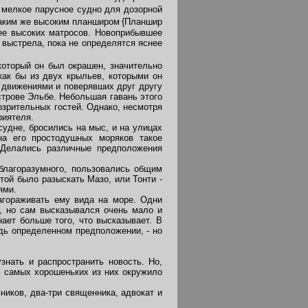
- мелкое парусное судно для дозорной
таким же высоким планширом
{Планшир
лее высоких матросов. Новоприбывшее
 выстрела, пока не определятся яснее
 который он был окрашен, значительно
как бы из двух крыльев, которыми он
 движениями и поверявших друг другу
трове Эльбе. Небольшая гавань этого
озрительных гостей. Однако, несмотря
риятеля.
удне, бросились на мыс, и на улицах
на его простодушных моряков такое
. Делались различные предположения
благоразумного, пользовались общим
отой было разыскать Мазо, или Тонти -
ями.
агораживать ему вида на море. Одни
ь, но сам высказывался очень мало и
нает больше того, что высказывает. В
удь определенном предположении, - но
нать и распространить новость. Но,
ь самых хорошеньких из них окружило
ников, два-три священника, адвокат и