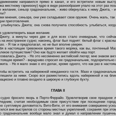
движением направился прямо в канал, и его встретили новым выст
а местному гарнизону) ядро в виде разнообразия упало на этот раз поз
желание, синьор градоначальник, - живо обернулась к нему Джита, - и
 ли?
и мнения, синьора, они уже складывают свое оружие. Очень жаль, так к
дни приготовления.
улыбнулась Джита; она снова получила способность улыбаться, когд
в удовлетворить ваше желание.
иту, а минуты через две и для всех стало очевидным, что сейча
 на иностранное судно; наконец, флаг был поднят: белый флаг с красны
о. - Я так и предполагал, но не был вполне уверен.
я в настоящее тревожное время такого моряка, как вы, почтенный Маз
алекое путешествие? Оно как будто желает обойти наш порт.
озвалась Джита. - Но это несомненно английский люгер; мне знаком анг
тоящее время? - вкрадчиво спросил ее градоначальник, подозрительно 
ита. - Но я мало знаю о его делах, кроме одного, что как раз в насто
бы встретить на набережной нежданного гостя. Мазо и градоначальн
пешили за ними. Скоро все разместились вдоль набережной и на ближ
рациозно и плавно входило в широкую и глубокую бухту.
ГЛАВА
II
удно бросило якорь в Порто-Феррайо. Удовлетворив свое праздное л
ледним, считая необходимым свое присутствие при посещении горо
сю суетливую деловитость Вито-Вити, от его внимания совершенно уско
утился вне выстрелов со стороны местных укреплений, сохраняя при эт
о градоначальник вообще мало знал и думал о направлении пушечны