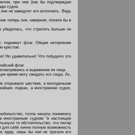
релом, при чем (как бы подтверждая
ади судна.
 они не замедлят его исполнить. Ведь
ак теперь они, наверное, попали бы в
а убедилась, что стрелять больше не
с поднимут флаг. Общее нетерпение
м крестом.
о! Но удивительно! Что побудило это
лийский флаг.
всматриваясь в выражение ее лица.
ящее время могу ожидать его сюда. Ах,
ик открывали шествие, а молоденькие
айших лодках, а иностранное судно,
юбопытство, толпа начала понемногу
да иностранным судном "в настоящее
льзнуло то обстоятельство, что люгер
ом для себя лично полную возможность
х ядер, лишь бы они не трогали его