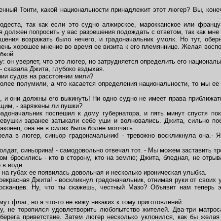
.
нный Тонти, какой национальности принадлежит этот люгер? Вы, конеч
еста, так как если это судно алжирское, марокканское или француз
я должен попросить у вас разрешения подождать с ответом, так как мне
ения возражать было нечего, и градоначальник умолк. Но тут, оберн
чень хорошее мнение во время ее визита к его племяннице. Желая восп
бкой:
 он уверяет, что это люгер, но затрудняется определить его националь
- сказала Джита, глубоко вздыхая.
нии судов на расстоянии мили?
лее полумили, а что касается определения национальности, то мы ее 
и они должны его выкинуть! Ни одно судно не имеет права приближать
ющим, - заряжены ли пушки?
доначальник поспешил к дому губернатора, и пять минут спустя пок
евушки заранее затыкали себе уши и волновались. Джита, сильно поб
аконец, она не в силах была более молчать.
ла в люгер, синьор градоначальник! - тревожно воскликнула она.- Я
олдат, синьорина! - самодовольно отвечал тот. - Мы можем заставить т
 бросились - кто в сторону, кто на землю; Джита, бледная, не отрыва
 в воде.
 на губах ее появилась довольная и несколько ироническая улыбка.
красная Джита! - воскликнул градоначальник, отнимая руки от своих у
тосканцев. Ну, что ты скажешь, честный Мазо? Объявит нам теперь 
т флаг; но я что-то не вижу никаких к тому приготовлений.
 не торопился удовлетворить любопытство жителей. Два-три матроса
берега приветствие. Затем люгер несколько уклонился, как бы желая