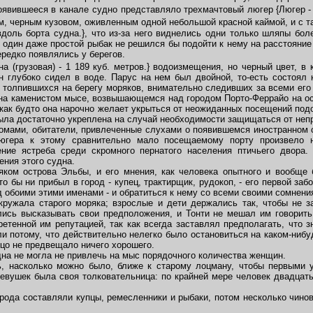
Появившееся в канале судно представляло трехмачтовый люгер
{Люгер 
м, черным кузовом, оживленным одной небольшой красной каймой, и с 
вдоль борта судна.}, что из-за него виднелись одни только шляпы бо
 один даже простой рыбак не решился бы подойти к нему на расстояние
ередко появлялись у берегов.
на (грузовая) - 1 189 куб. метров.} водоизмещения, но черный цвет, в
н глубоко сидел в воде. Парус на нем был двойной, то-есть состоял 
я толпившихся на берегу моряков, внимательно следивших за всеми его
 на каменистом мысе, возвышающемся над городом Порто-Феррайо на ос
как будто она нарочно желает укрыться от неожиданных посещений под
ыла достаточно укреплена на случай необходимости защищаться от неп
мами, обитатели, привлеченные слухами о появившемся иностранном с
югера к этому сравнительно мало посещаемому порту произвело 
ение ястреба среди скромного пернатого населения птичьего двора
ения этого судна.
м острова Эльбы, и его мнения, как человека опытного и вообще 
о бы ни прибыл в город - купец, трактирщик, рудокоп, - его первой заб
д обоими этими именами - и обратиться к нему со всеми своими сомнени
ужала старого моряка; взрослые и дети держались так, чтобы не з
нялись высказывать свои предположения, и Тонти не мешал им говорит
етенной им репутацией, так как всегда заставлял предполагать, что з
и потому, что действительно нелегко было остановиться на каком-ниб
ицо не предвещало ничего хорошего.
на не могла не привлечь на мыс порядочного количества женщин.
насколько можно было, ближе к старому лоцману, чтобы первыми уз
вушек была своя толковательница: по крайней мере человек двадцат
ода составляли купцы, ремесленники и рыбаки, потом несколько чинов