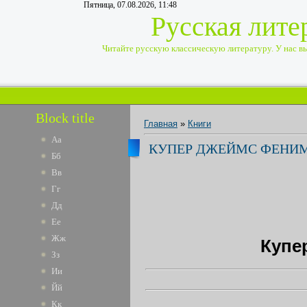
Пятница, 07.08.2026, 11:48
Русская лите
Читайте русскую классическую литературу. У нас вы 
Block title
Главная
»
Книги
Аа
КУПЕР ДЖЕЙМС ФЕНИМ
Бб
Вв
Гг
Дд
Ее
Жж
Купе
Зз
Ии
Йй
Кк