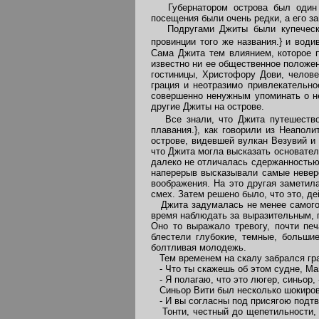
Губернатором острова был один в
посещения были очень редки, а его з
Подругами Джиты были купеческие 
провинции того же названия.}
и води
Сама Джита тем влиянием, которое 
известно ни ее общественное положен
гостиницы, Христофору Дови, челове
грация и неотразимо привлекательно
совершенно ненужным упоминать о не
другие Джиты на острове.
Все знали, что Джита путешествов
плавания.}, как говорили из Неапол
острове, видевшей вулкан Везувий и
что Джита могла высказать основател
далеко не отличалась сдержанностью 
наперерыв высказывали самые неверо
воображения. На это другая заметила
смех. Затем решено было, что это, де
Джита задумалась не менее самого Т
время наблюдать за выразительным, 
Оно то выражало тревогу, почти печ
блестели глубокие, темные, больши
болтливая молодежь.
Тем временем на скалу забрался град
- Что ты скажешь об этом судне, Маз
- Я полагаю, что это люгер, синьор, 
Синьор Вити был несколько шокиров
- И вы согласны под присягою подтве
Тонти, честный до щепетильности, 