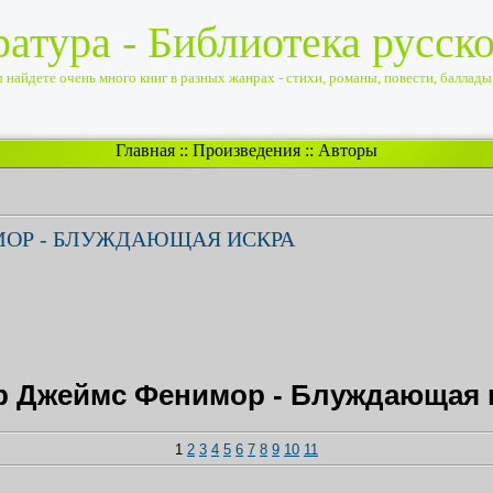
ратура - Библиотека русск
найдете очень много книг в разных жанрах - стихи, романы, повести, баллады, 
Главная
::
Произведения
::
Авторы
ОР - БЛУЖДАЮЩАЯ ИСКРА
р Джеймс Фенимор - Блуждающая 
1
2
3
4
5
6
7
8
9
10
11