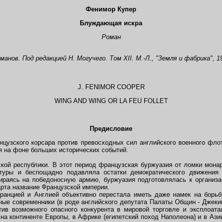
Фенимор Купер
Блуждающая искра
Роман
оманов.
Под редакцией Н. Могучего
.
Том
XII
.
М.-Л.,
"Земля и фабрика",
1
J. FENIMOR COOPER
WING AND WING OR LA FEU FOLLET
Предисловие
узского корсара против превосходных сил английского военного фло
 на фоне больших исторических событий.
ой республики. В этот период французская буржуазия от ломки монар
туры и беспощадно подавляла остатки демократического движения
ираясь на победоносную армию, буржуазия подготовлялась к организа
рта название Французской империи.
нцией и Англией объективно перестала иметь даже намек на борьбу
ные современники (в роде английского депутата Палаты Общин - Джекин
тив возможного опасного конкурента в мировой торговле и эксплоата
 на континенте Европы, в Африке (египетский поход Наполеона) и в Азии