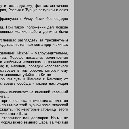
у и голландскому, флотам англичане
рия, Россия и Турция вступили в союз
французов к Риму, были беспощадно
ц. При таком положении дел ловкие
тоянные мелкие набеги должны были
спевших разглядеть за трехцветным
представляются нам командир и экипаж
дающей Искре" - малоубедительны,
тва. Хорошо показаны: религиозные
 с любимым человеком; ограниченное
; и, наконец, порядки королевского
ествовал в том ореоле, который ему
х массовых убийств в Китае...
рошли путь к Шанхаю и Кантону; от
ствовать сообща - такова настоящая
рый выполняет не внешний казенный
та!..
торгово-капиталистических элементов
оклонником этой бурной романтической
рждать, что некоторые страницы этого
мического быта.
 стерлингов или долларов. Но мы не
 морям всего земного шара: за мехами