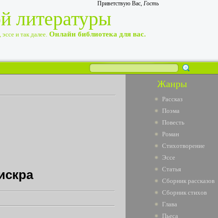
Приветствую Вас
,
Гость
ой литературы
Онлайн библиотека для вас.
эссе и так далее.
Жанры
Рассказ
Поэма
Повесть
Роман
Стихотворение
Эссе
Статья
искра
Сборник рассказов
Сборник стихов
Глава
Пьеса