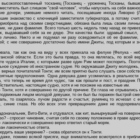
ысокопоставленный тосканец
{Тосканец - уроженец Тосканы, бывшег
аместитель был слишком "свой человек", чтобы напускать на себя важно
дочери, умевшие немного читать, посещавшие иногда Ливорно {Ли
вшие знакомство с ключницей заместителя губернатора, а потому счи
приобрела над своими сверстницами, обязана была лишь своим личным
ие, ни даже фамилия. Всего только шесть недель тому назад ее приве
к, выдававший себя за ее дядю. Эти качества были: здравый смысл, 
е личико. Никто и не подумал ни разу осведомиться об ее фамилии,
й; с нее совершенно достаточно было имени Джиты, под которым и зн
ала, так как она на виду у всех приехала на фелуке
{Фелука - не
итанской области. Если это была правда, то она являлась, по всей ве
 те чудеса Италии, с которыми разве один Рим может поспорить. Поэт
ьное суждение об иностранном судне. Но окружавшая Джиту молодежь, 
верных почитателей Тонти; им всем приятно было слушать свои собств
ятные предположения. Одна девушка даже усомнилась в реальности с
, что теперь не время для чудес, так как прошли и пост, и праздник
йствительно, настоящее судно, хотя и не похожее на известные им.
онти, хотя и совершенно по другой причине. Ее глаза не отрывались 
подвижным лицом молодой девушки, то он был бы поражен быстрой сме
аль, то озарялось лучом радости и счастья; румянец то исчезал с е
е, синие глаза. Но обо всех этих превращениях даже не подозрева
оначальник, Вито-Вити, и отдувался, как кит, вынырнувший на поверх
о? - спросил чиновник, считая себя по своему положению в праве адре
- лаконически и совершенно верно ответил старый моряк.
ан лаконичностью ответа.
рдить ваше уверение? - снова обратился он к Тонти.
даже, помимо всякой присяги, еще внимательнее всмотрелся в прибли