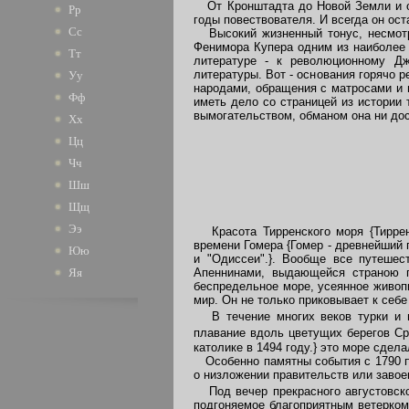
От Кронштадта до Новой Земли и от 
Рр
годы повествователя. И всегда он ост
Сс
Высокий жизненный тонус, несмотря
Фенимора Купера одним из наиболее 
Тт
литературе - к революционному Дж
литературы. Вот - основания горячо 
Уу
народами, обращения с матросами и 
Фф
иметь дело со страницей из истории 
вымогательством, обманом она ни дос
Хх
Цц
Чч
Шш
Щщ
Ээ
Красота Тирренского моря {Тирренс
времени Гомера {Гомер - древнейший 
Юю
и "Одиссеи".}. Вообще все путешес
Апеннинами, выдающейся страною п
Яя
беспредельное море, усеянное живоп
мир. Он не только приковывает к себ
В течение многих веков турки и 
плавание вдоль цветущих берегов Ср
католике в 1494 году.} это море сде
Особенно памятны события с 1790 по
о низложении правительств или завое
Под вечер прекрасного августовско
подгоняемое благоприятным ветерком