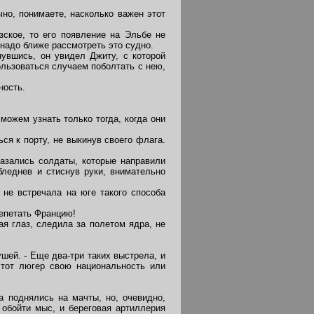
но, понимаете, насколько важен этот
ское, то его появление на Эльбе не
 надо ближе рассмотреть это судно.
увшись, он увидел Джиту, с которой
ользоваться случаем поболтать с нею,
ность.
можем узнать только тогда, когда они
ся к порту, не выкинув своего флага.
азались солдаты, которые направили
леднев и стиснув руки, внимательно
 не встречала на юге такого способа
репетать Францию!
я глаз, следила за полетом ядра, не
шей. - Еще два-три таких выстрела, и
этот люгер свою национальность или
 поднялись на мачты, но, очевидно,
 обойти мыс, и береговая артиллерия