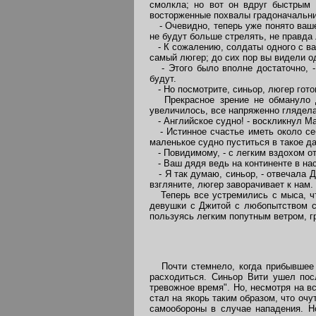
смолкла; но вот он вдруг быстрым 
восторженные похвалы градоначальник
- Очевидно, теперь уже понято ваше 
не будут больше стрелять, не правда
- К сожалению, солдаты одного с вам
самый люгер; до сих пор вы видели о
- Этого было вполне достаточно, - 
будут.
- Но посмотрите, синьор, люгер гото
Прекрасное зрение не обмануло Дж
увеличилось, все напряженно глядела
- Английское судно! - воскликнул Маз
- Истинное счастье иметь около себ
маленькое судно пуститься в такое д
- Повидимому, - с легким вздохом от
- Ваш дядя ведь на континенте в нас
- Я так думаю, синьор, - отвечала Дж
взгляните, люгер заворачивает к нам.
Теперь все устремились с мыса, что
девушки с Джитой с любопытством с
пользуясь легким попутным ветром, г
Почти стемнело, когда прибывшее с
расходиться. Синьор Вити ушел пос
тревожное время". Но, несмотря на в
стал на якорь таким образом, что оч
самообороны в случае нападения. Н