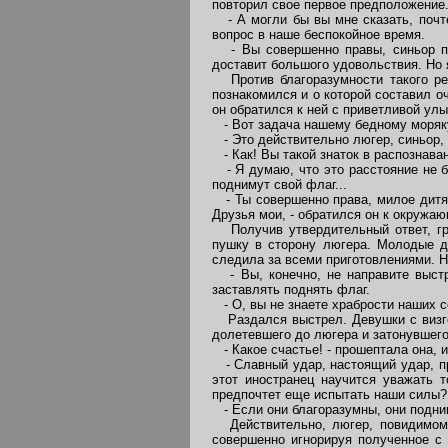
повторил свое первое предположение
- А могли бы вы мне сказать, почте
вопрос в наше беспокойное время.
- Вы совершенно правы, синьор под
доставит большого удовольствия. Но 
Против благоразумности такого реш
познакомился и о которой составил о
он обратился к ней с приветливой улы
- Вот задача нашему бедному моряку:
- Это действительно люгер, синьор, 
- Как! Вы такой знаток в распознава
- Я думаю, что это расстояние не бо
поднимут свой флаг...
- Ты совершенно права, милое дитя, 
Друзья мои, - обратился он к окружа
Получив утвердительный ответ, гра
пушку в сторону люгера. Молодые д
следила за всеми приготовлениями. Н
- Вы, конечно, не направите выстре
заставлять поднять флаг.
- О, вы не знаете храбрости наших с
Раздался выстрел. Девушки с визгом
долетевшего до люгера и затонувшего
- Какое счастье! - прошептала она, и
- Славный удар, настоящий удар, пре
этот иностранец научится уважать 
предпочтет еще испытать наши силы?
- Если они благоразумны, они подниму
Действительно, люгер, повидимому,
совершенно игнорируя полученное с 