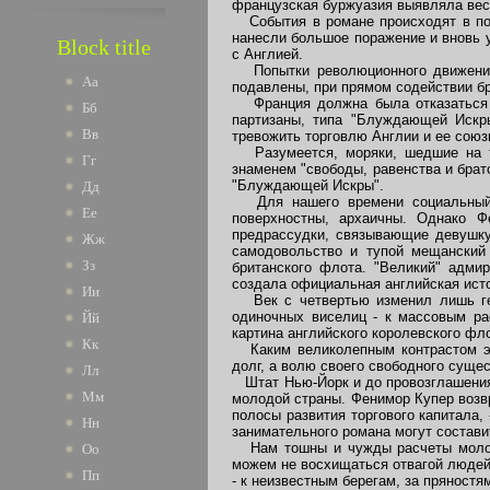
французская буржуазия выявляла вес
События в романе происходят в пор
нанесли большое поражение и вновь у
Block title
с Англией.
Попытки революционного движения,
Аа
подавлены, при прямом содействии б
Франция должна была отказаться о
Бб
партизаны, типа "Блуждающей Искр
Вв
тревожить торговлю Англии и ее союз
Разумеется, моряки, шедшие на та
Гг
знаменем "свободы, равенства и брат
"Блуждающей Искры".
Дд
Для нашего времени социальный а
Ее
поверхностны, архаичны. Однако Ф
предрассудки, связывающие девушку
Жж
самодовольство и тупой мещанский 
Зз
британского флота. "Великий" адми
создала официальная английская исто
Ии
Век с четвертью изменил лишь гео
одиночных виселиц - к массовым ра
Йй
картина английского королевского фло
Кк
Каким великолепным контрастом эт
долг, а волю своего свободного суще
Лл
Штат Нью-Йорк и до провозглашения 
Мм
молодой страны. Фенимор Купер возвр
полосы развития торгового капитала,
Нн
занимательного романа могут состави
Нам тошны и чужды расчеты молодог
Оо
можем не восхищаться отвагой людей,
Пп
- к неизвестным берегам, за пряностя