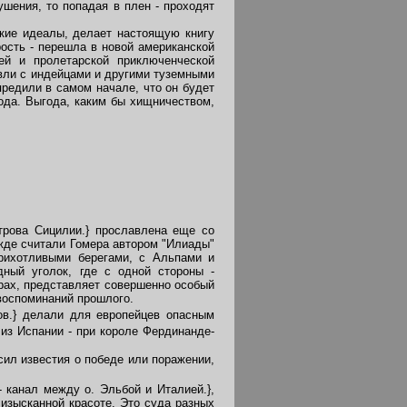
шения, то попадая в плен - проходят
кие идеалы, делает настоящую книгу
ость - перешла в новой американской
ей и пролетарской приключенческой
овли с индейцами и другими туземными
редили в самом начале, что он будет
года. Выгода, каким бы хищничеством,
трова Сицилии.} прославлена еще со
ежде считали Гомера автором "Илиады"
прихотливыми берегами, с Альпами и
ный уголок, где с одной стороны -
рах, представляет совершенно особый
 воспоминаний прошлого.
ов.} делали для европейцев опасным
 из Испании - при короле Фердинанде-
ил известия о победе или поражении,
- канал между о. Эльбой и Италией.},
изысканной красоте. Это суда разных