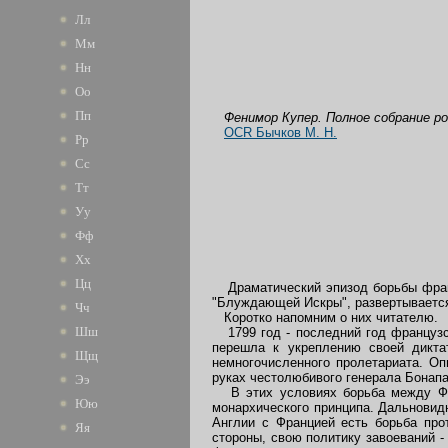
Лл
Мм
Нн
Оо
Пп
Фенимор Купер.
Полное собрание р
OCR Бычков М. Н.
Рр
Сс
Тт
Уу
Фф
Хх
Цц
Драматический эпизод борьбы франц
"Блуждающей Искры", развертывается
Чч
Коротко напомним о них читателю.
Шш
1799 год - последний год французск
перешла к укреплению своей дикта
Щщ
немногочисленного пролетариата. Оп
руках честолюбивого генерала Бонапа
Ээ
В этих условиях борьба между Фра
Юю
монархического принципа. Дальновид
Англии с Францией есть борьба про
Яя
стороны, свою политику завоеваний -