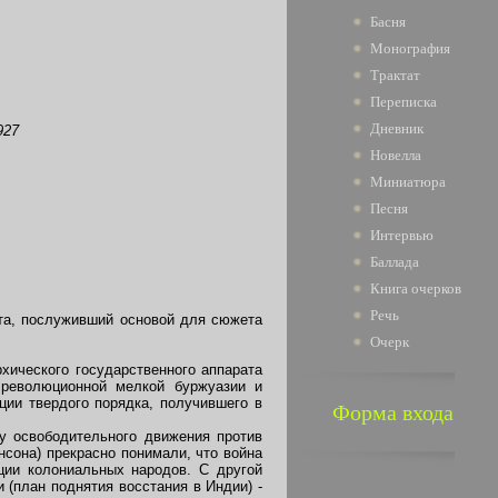
Басня
Монография
Трактат
Переписка
Дневник
927
Новелла
Миниатюра
Песня
Интервью
Баллада
Книга очерков
Речь
та, послуживший основой для сюжета
Очерк
хического государственного аппарата
 революционной мелкой буржуазии и
ции твердого порядка, получившего в
Форма входа
 освободительного движения против
сона) прекрасно понимали, что война
ции колониальных народов. С другой
 (план поднятия восстания в Индии) -