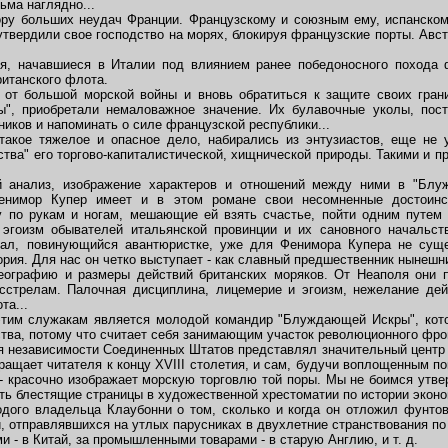
ьма наглядно...
у больших неудач Франции. Французскому и союзным ему, испанском
твердили свое господство на морях, блокируя французские порты. Авст
 начавшиеся в Италии под влиянием ранее победоносного похода 
ританского флота.
т большой морской войны и вновь обратиться к защите своих грани
ы", приобретали немаловажное значение. Их булавочные уколы, пос
ников и напоминать о силе французской республики...
кое тяжелое и опасное дело, набирались из энтузиастов, еще не у
ства" его торгово-капиталистической, хищнической природы. Такими и 
нализ, изображение характеров и отношений между ними в "Блуж
енимор Купер имеет и в этом романе свои несомненные достоинс
 по рукам и ногам, мешающие ей взять счастье, пойти одним путем
эгоизм обывателей итальянской провинции и их сановного начальства
рал, повинующийся авантюристке, уже для Фенимора Купера не сущ
рия. Для нас он четко выступает - как славный предшественник нынешни
графию и размеры действий британских моряков. От Неаполя они п
сстрелам. Палочная дисциплина, лицемерие и эгоизм, нежелание дей
та...
им служакам является молодой командир "Блуждающей Искры", кото
ства, потому что считает себя занимающим участок революционного фрон
независимости Соединенных Штатов представлял значительный центр 
ащает читателя к концу XVIII столетия, и сам, будучи воплощенным п
 - красочно изображает морскую торговлю той поры. Мы не боимся утве
ть блестящие страницы в художественной хрестоматии по истории эконо
о владельца Клаубонни о том, сколько и когда он отложил фунтов
 отправлявшихся на утлых парусниках в двухлетние странствования по
ми - в Китай, за промышленными товарами - в старую Англию, и т. д.