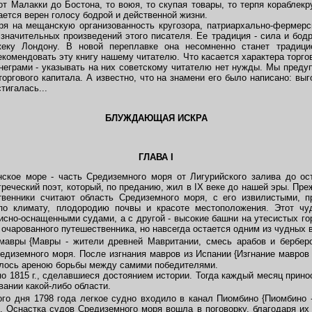
Малакки до Бостона, то воюя, то скупая товары, то терпя кораблекру
ается верен голосу бодрой и действенной жизни.
 на мещанскую организованность кругозора, патриархально-фермерс
значительных произведений этого писателя. Ее традиция - сила и бодр
еку Лондону. В новой переплавке она несомненно станет традици
рекомендовать эту книгу нашему читателю. Что касается характера торг
неграми - указывать на них советскому читателю нет нужды. Мы предуп
торгового капитала. А известно, что на знамени его было написано: вы
тигалась...
БЛУЖДАЮЩАЯ ИСКРА
ГЛАВА
I
кое море - часть Средиземного моря от Лигурийского залива до ос
греческий поэт, который, по преданию, жил в IX веке до нашей эры. Пр
твенники считают область Средиземного моря, с его извилистыми, 
о климату, плодородию почвы и красоте местоположения. Этот чуд
исно-оснащенными судами, а с другой - высокие башни на утесистых го
е очарованного путешественника, но навсегда остается одним из чудных
мавры
{Mавры - жители древней Мавритании, смесь арабов и бербер
едиземного моря. После изгнания мавров из Испании
{Изгнание мавров
лалось ареною борьбы между самими победителями.
 1815 г., сделавшиеся достоянием истории. Тогда каждый месяц принос
вании какой-либо области.
го дня 1798 года легкое судно входило в канал Пиомбино
{Пиомбино 
. Оснастка судов Средиземного моря вошла в поговорку, благодаря их 