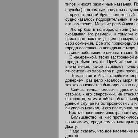
типов и носят различные названия. 
службы.} с огромным надутым парусо
- горизонтальный брус, положенный 
судно казалось подозрительным, и не
его намерения. Морские разбойники н
Люгер был в полтораста тонн
{Тон
скрадывал его размеры, к тому же о
взмахивал, как птица, сильно смуща
свои сомнения. Все это происходило
города совершенно невидима с моря, 
на свои небольшие размеры, гавань б
С набережной, тесно застроенной до
города было пусто. Приближение л
впечатление, какое вызывает появл
относительно характера и цели посещ
Томазо-Тонти был старейшим моряко
доверием, раз дело касалось моря. Кт
так как он известен был одинаково по
Сейчас толпа человек в двести окр
старики, - его сверстники, не стес
осторожно, чему и обязан был приобр
данном случае из осторожности ли ил
он упорно молчал, и его пасмурное л
Весть о появлении иностранного суд
Большинство из них протеснилось, 
повидимому, среди самых молодых де
Джиту.
Надо сказать, что все население гор
доктор.