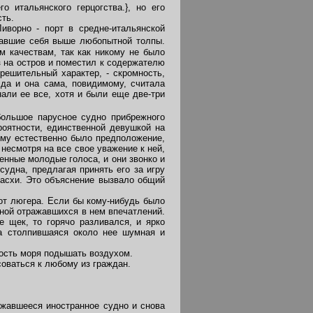
о итальянского герцогства.}, но его
сть.
ворно - порт в средне-итальянской
тавшие себя выше любопытной толпы.
 качествам, так как никому не было
з на остров и поместил к содержателю
решительный характер, - скромность,
 да и она сама, повидимому, считала
али ее все, хотя и были еще две-три
большое парусное судно прибрежного
роятности, единственной девушкой на
ому естественно было предположение,
несмотря на все свое уважение к ней,
енные молодые голоса, и они звонко и
удна, предлагая принять его за игру
 Пасхи. Это объяснение вызвало общий
от люгера. Если бы кому-нибудь было
ной отражавшихся в нем впечатлений.
е щек, то горячо разливался, и ярко
ла столпившаяся около нее шумная и
ность моря подышать воздухом.
соваться к любому из граждан.
жавшееся иностранное судно и снова