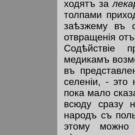
ходятъ за
лека
толпами прихо
заѣзжему въ 
отвращенiя отъ
Содѣйствiе п
медикамъ возмо
въ представле
селенiи, - это
пока мало сказат
всюду сразу 
народъ съ поль
этому можно 