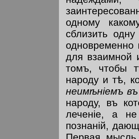
заинтересова
одному каком
сблизить одну
одновременно п
для взаимной и
томъ, чтобы т
народу и тѣ, 
неим
ѣ
н
i
емъ
въ
народу, въ ко
леченiе, а н
познанiй, даю
Первая мысль,