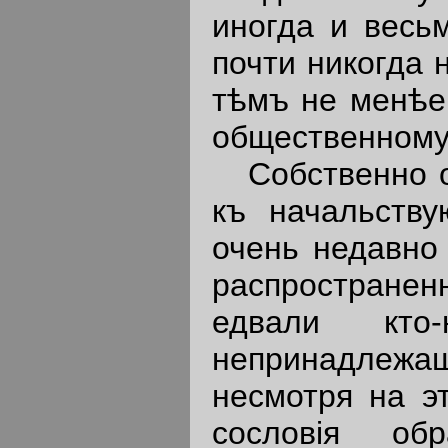
иногда и весь
почти никогда 
тѣмъ не менѣе
общественному
Собственно о 
къ начальств
очень недавно 
распространен
едвали кто
непринадлеж
несмотря на э
сословiя об