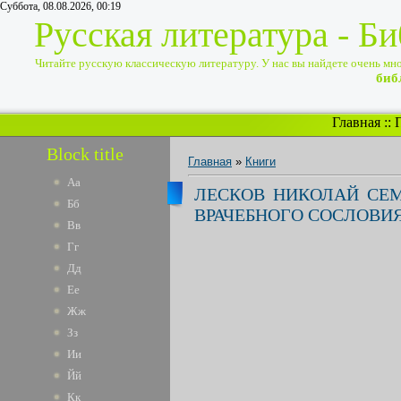
Суббота, 08.08.2026, 00:19
Русская литература - Б
Читайте русскую классическую литературу. У нас вы найдете очень много
биб
Главная
::
Block title
Главная
»
Книги
Аа
ЛЕСКОВ НИКОЛАЙ СЕМ
Бб
ВРАЧЕБНОГО СОСЛОВИЯ
Вв
Гг
Дд
Ее
Жж
Зз
Ии
Йй
Кк