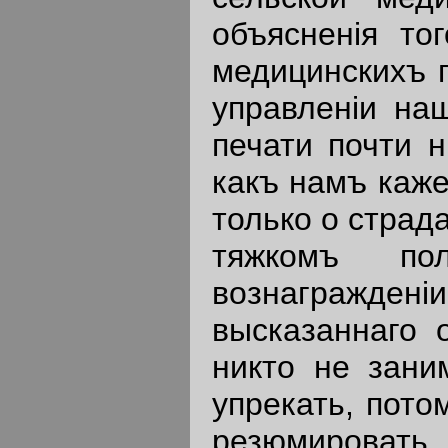
объясненiя то
медицинскихъ 
управленiи на
печати почти 
какъ намъ каже
только о страда
тяжкомъ по
вознагражден
высказаннаго 
никто не зани
упрекать, пото
резюмироват