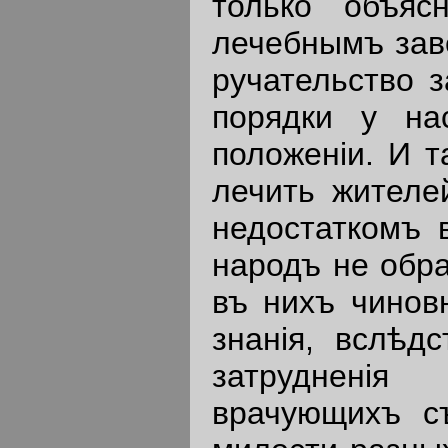
только объяс
лечебнымъ зав
ручательство з
порядки у на
положенiи. И т
лечить жителей
недостаткомъ 
народъ не обра
въ нихъ чинов
знанiя, вслѣд
затрудненiя
врачующихъ с