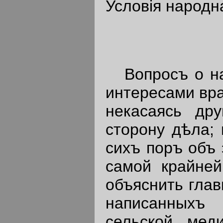
Условiя народна
Вопросъ о нар
интересами вра
некасаясь др
сторону дѣла;
сихъ поръ объ 
самой крайней
объяснить глав
написанныхъ
сельской мед