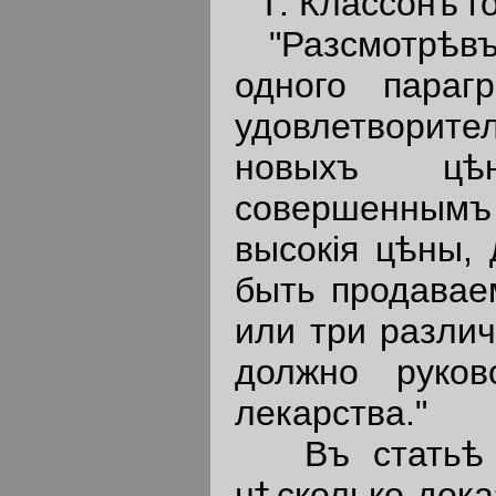
Г. Классонъ г
"Разсмотрѣвъ т
одного параг
удовлетворит
новыхъ цѣн
совершеннымъ 
высокiя цѣны, 
быть продавае
или три различ
должно руков
лекарства."
Въ статьѣ ма
нѣсколько дока