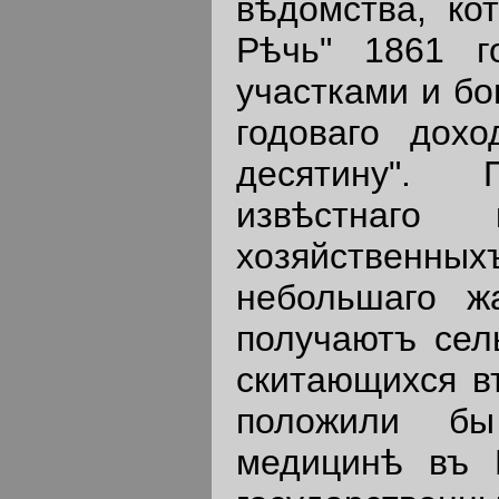
вѣдомства, кот
Рѣчь" 1861 г
участками и б
годоваго дох
десятину". 
извѣстнаго
хозяйственны
небольшаго ж
получаютъ сел
скитающихся в
положили бы
медицинѣ въ Р