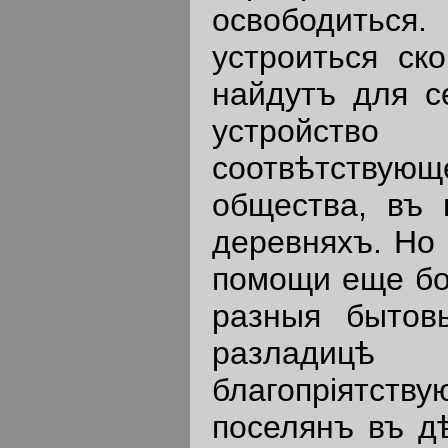
освободиться.
устроиться ск
найдутъ для с
устройство
соотвѣтствую
общества, въ 
деревняхъ. Но
помощи еще бо
разныя бытов
разладицѣ 
благопрiятств
поселянъ въ д