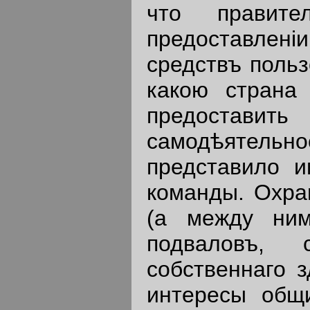
что правите
предоставлен
средствъ поль
какою страна
предостави
самодѣятельнос
представило и
команды. Охра
(а между ним
подваловъ, 
собственнаго 
интересы общ