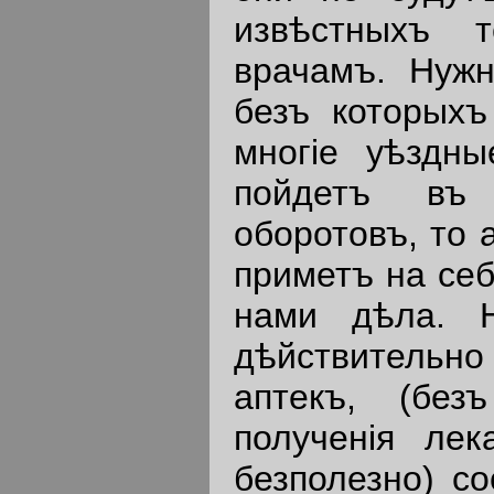
извѣстныхъ 
врачамъ. Нужн
безъ которых
многiе уѣздн
пойдетъ въ 
оборотовъ, то 
приметъ на себ
нами дѣла. Н
дѣйствительно
аптекъ, (без
полученiя лек
безполезно) со