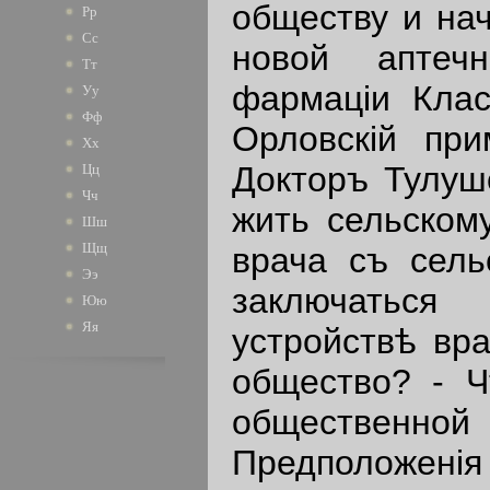
обществу и нач
Рр
Сс
новой аптеч
Тт
фармацiи Клас
Уу
Фф
Орловскiй пр
Хх
Докторъ Тулушо
Цц
Чч
жить сельскому
Шш
Щщ
врача съ сел
Ээ
заключаться
Юю
Яя
устройствѣ вр
общество? - Ч
общественно
Предположенi