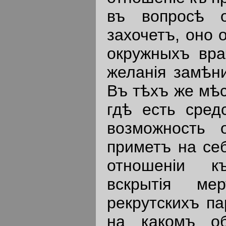
въ вопросѣ о
захочетъ, оно 
окружныхъ вра
желанiя замѣн
Въ тѣхъ же мѣс
гдѣ есть сред
возможность 
приметъ на себ
отношенiи къ
вскрытiя ме
рекрутскихъ па
на какомъ об