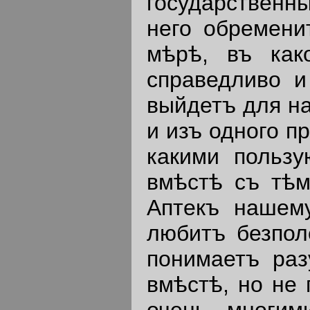
государствен
него обремени
мѣрѣ, въ как
справедливо и
выйдетъ для на
и изъ одного пр
какими пользу
вмѣстѣ съ тѣм
Аптекъ нашем
любитъ безполе
понимаетъ ра
вмѣстѣ, но не 
очень многим