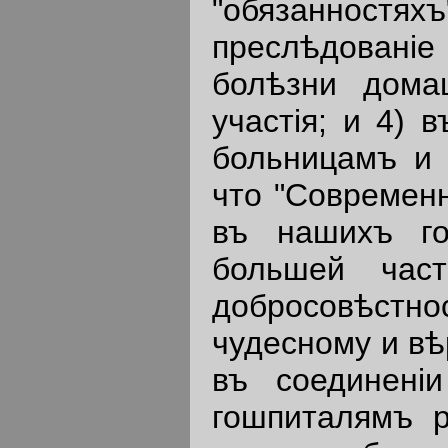
"обязанност
преслѣдованi
болѣзни дома
участiя; и 4) 
больницамъ и 
что "Современн
въ нашихъ го
большей час
добросовѣст
чудесному и вѣ
въ соединенi
гошпиталямъ 