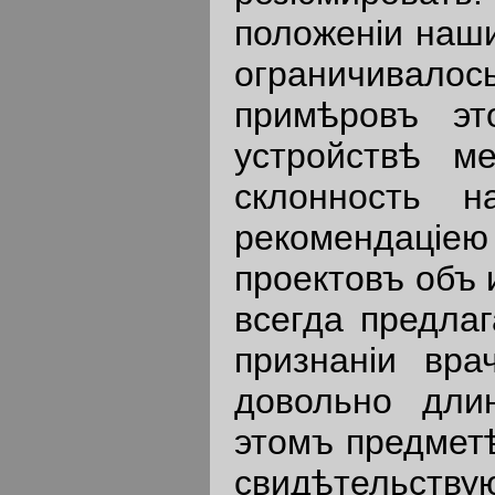
положенiи наши
ограничивало
примѣровъ эт
устройствѣ м
склонность н
рекомендацiею 
проектовъ объ 
всегда предла
признанiи вр
довольно дли
этомъ предметѣ
свидѣтельств