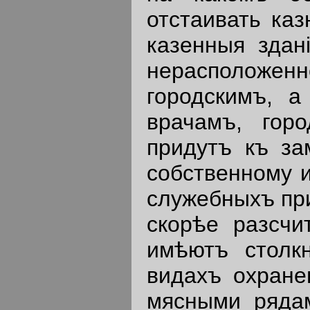
отстаивать ка
казенныя здан
нерасположен
городскимъ, 
врачамъ, гор
придутъ къ за
собственному и
служебныхъ при
скорѣе разсчи
имѣютъ столк
видахъ охране
мясными ряда