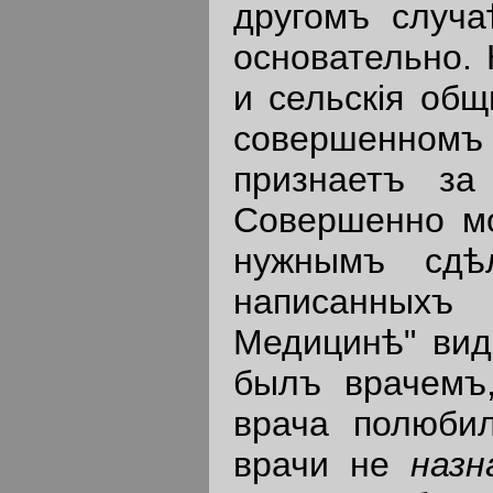
другомъ случа
основательно. 
и сельскiя общ
совершенномъ 
признаетъ з
Совершенно мо
нужнымъ сдѣл
написанныхъ
Медицинѣ" вид
былъ врачемъ
врача полюби
врачи не
назн