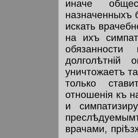
иначе общес
назначенныхъ б
искать врачеб
на ихъ симпат
обязанности 
долголѣтнiй 
уничтожаетъ та
только став
отношенiя къ н
и симпатизи
преслѣдуемым
врачами, прiѣ