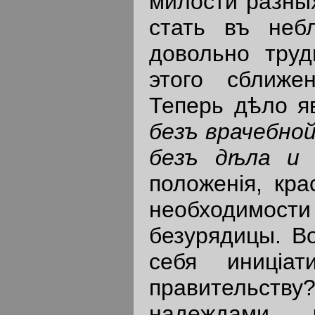
милости разны
стать въ небл
довольно тру
этого сближе
Теперь дѣло я
безъ
врачебно
безъ
д
ѣ
ла
и
положенiя, кр
необходимос
безурядицы. В
себя иницiат
правительств
надеждами, 