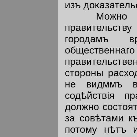
изъ доказатель
Можно пола
правительст
городамъ в
общественнаго
правительствен
стороны расхо
не видммъ во
содѣйствiя пр
должно состоят
за совѣтами къ
потому нѣтъ и