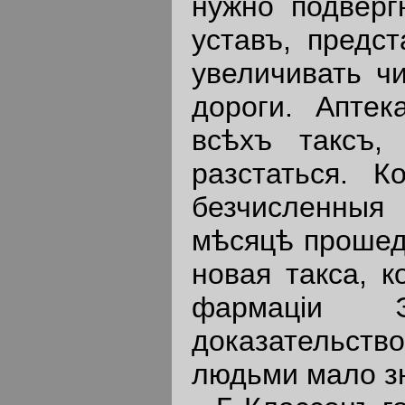
нужно подверг
уставъ, предс
увеличивать ч
дороги. Аптек
всѣхъ таксъ
разстаться. 
безчисленныя
мѣсяцѣ прошед
новая такса, к
фармацiи 
доказательств
людьми мало з