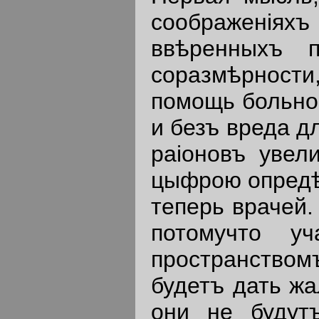
соображенiях
ввѣренныхъ п
соразмѣрности
помощь больно
и безъ вреда д
раiоновъ уве
цыфрою опредѣ
теперь врачей.
потомучто уч
пространствомъ
будетъ дать жа
они не будут