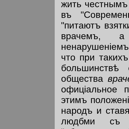
жить честнымъ 
въ "Современ
"питаютъ взятк
врачемъ, а
ненарушенiемъ
что при такихъ
большинствѣ 
общества
врач
офицiальное п
этимъ положенi
народъ и ставя
людбми съ 