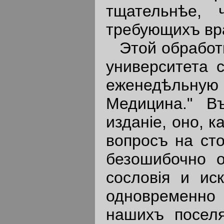
тщательнѣе,
требующихъ вр
Этой обработк
университета 
еженедѣльну
Медицина." В
изданiе, оно, 
вопросъ на ст
безошибочно о
сословiя и ис
одновременно 
нашихъ посел