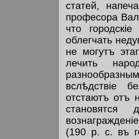
статей, напеч
професора Валь
что городскiе
облегчать недуг
не могутъ эта
лечить наро
разнообразн
вслѣдствiе б
отстаютъ отъ 
становятся 
вознагражденi
(190 р. с. въ 