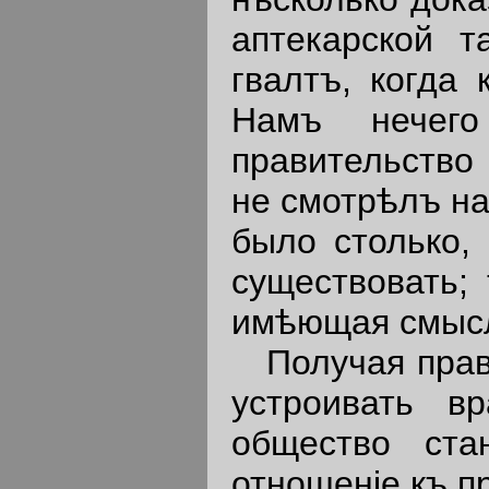
аптекарской 
гвалтъ, когда 
Намъ нечего
правительство 
не смотрѣлъ на
было столько,
существовать; 
имѣющая смысл
Получая право
устроивать в
общество ст
отношенiе къ п