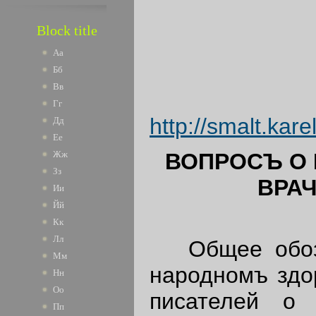
Block title
Аа
Бб
Вв
Гг
http://smalt.kar
Дд
Ее
ВОПРОСЪ
О
Жж
Зз
ВРА
Ии
Йй
Кк
Лл
Общее обозрѣ
Мм
народномъ здо
Нн
Оо
писателей о 
Пп