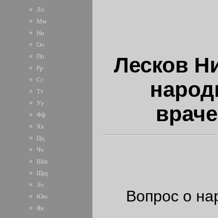
Лл
Мм
Нн
Оо
Пп
Лесков Н
Рр
Сс
народ
Тт
Уу
враче
Фф
Хх
Цц
Чч
Шш
Щщ
Ээ
Вопрос о на
Юю
Яя