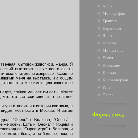
Басня
Монография
Трактат
Переписка
Дневник
Новелла
Миниатюра
Песня
твенная, бытовой живописи, жанра. Я
Интервью
ковский выставил нынче всего шесть
Баллада
очти исключительно жанровых. Само по
азившими меня на выставке, и с общим
Книга очерков
едставляется мне имеющею известное
Речь
и едят, собака мешает им есть. Может
Очерк
 что это все-таки свиньи, а не люди,
игура относится к истории костюма, а
 видом местности в Москве. И затем
Форма входа
дная "Осень" г. Волкова, "Осень" г.
е же осень. Есть и "Весна" г. Ярцева и
ревосходное "Сырое утро" г. Волкова, и
тно, может быть, и не больше, чем на