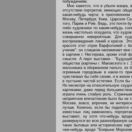
побуждениям.
Мне кажется, что в убыли жанра, в 
отсутствии портретов, имеющих общес
какая-нибудь черта: в приложенном
Москву, Петербург, Киев, Царское Се
того, Париж и Рим. Ведь, это почти 
либо художники по каким-нибудь соо
жизнь настолько оскудела, что худож
совершенно невероятным. Для худ
воспроизведения линий и красок. Эт
красоте этот отрок Варфоломей с б
учение": он слишком напоминает мне 
в картине г. Нестерова, кроме этой ф
смысле. А перл выставки - "Будущий
общества (картины г. Маковского и г.
мальчишка в оборванном пальто, из б
огромным городовым в какое-то при
чувствовал бы себя своим, и в жизни 
в пустыню чистой эстетики. Если бы 
Но несмотря на относительную скудо
картинами, даже перед большинством
играла очень слабую роль. Странным
неприятное впечатление было бы не т
Москве, вовсе, впрочем, не интерес
лучше. Конечно, если бы поднялся и
известных лиц заменились портрета
выставил, ну хотя что-нибудь врод
развернулся во всю разнообразную ши
таких бытовых или исторических карт
чем-нибудь вроде "Боярыни Морозов