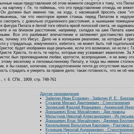
обычные наши представления об этом моменте сводятся к тому, что Пила
на картину г. Ге, то поймешь, что это представление отнюдь не вяжет
 Он должен был именно так, на ходу, с насмешкой бросить свое "что
выкнешь, так что некоторое время стоишь перед Пилатом в недоум
до смотреть с довольно отдаленного расстояния, а нынешнее помещени
я фигура Пилата в белой тоге облита яркой полоской света, не задеваю
ете и на близком расстоянии, например, складка на шее Пилата каже
ными. Все это разбивает впечатление и затемняет достоинство ориги
ю, почему это Иисус. Дело не в излишнем реализме, за который и преж
что у страдальца, измученного, избитого, не может быть той тщательно
истос будет изображен еще реальнее, если это возможно, но если г, Ге
в Христе Христа, то есть те черты, которые ему усваивает евангелие. За
Христос был проповедником любви, кротости, всепрощения,- я не вижу этих
к этому веселому и легкомысленному Пилату, и тогда мы имеем столкно
ом, я бы сказал, колючем, сосредоточенном почти до отсутствия мысли в
ость страдать и умереть за правое дело; такая готовность, что не об чем
 т. 6. СПб., 1909, стр. 748-761
Другие произведения
Забелин Иван Егорович - Забелин И. Е.: Биогр
Суханов Михаил Дмитриевич - Стихотворения
Зелинский Фаддей Францевич - Анненский Инно
Дорошевич Влас Михайлович - Две правды
Мельгунов Николай Александрович - Из письма
Дорошевич Влас Михайлович - Джемма Беллин
Кюхельбекер Вильгельм Карлович - Разговор с
Кузнецов Николай Андрианович - Стихотворени