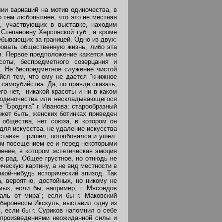
ии вариаций на мотив одиночества, в
о тем любопытнее, что это не местная
в, участвующих в выставке, находим
 Степановну Херсонской губ., а кроме
ебывающих за границей. Одно из двух:
ровать общественную жизнь, либо эта
ия. Первое предположение кажется мне
оты, беспредметного созерцания и
м. Не беспредметное служение чистой
ся тем, что ему не дается "книжное
самоубийства. Да, по правде сказать,
го нет,- никакой красоты и ни в каком
о одиночества или нескладывающегося
е "Бродяга" г. Иванова: старообразный
ожет быть, женских ботинках приведен
 общества, нет союза, в котором он
 для искусства, не удаление искусства
ыставке: пришел, полюбовался и ушел.
ым посещением ее и перед некоторыми
ение, в котором эстетическая эмоция
е рад. Общее грустное, но отнюдь не
ческую картину, а не вид местности в
кой-нибудь исторический эпизод. Так
, вероятно, достойных, но никому не
ых, если бы, например, г. Мясоедов
аль от мира"; если бы г. Маковский
 баронессы Икскуль, выставил одну из
, если бы г. Суриков напомнил о себе
 произведениями неожиданной силы и