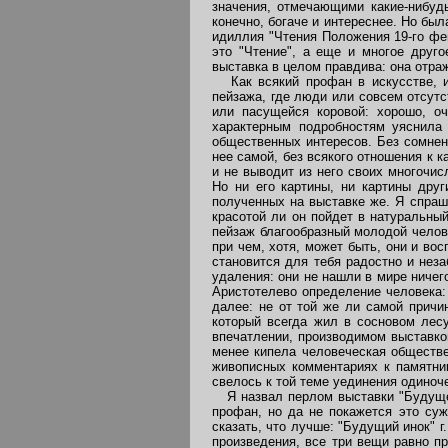
значения, отмечающими какие-нибуд
конечно, богаче и интереснее. Но был
идиллия "Чтения Положения 19-го фе
это "Чтение", а еще и многое друго
выставка в целом правдива: она отра
Как всякий профан в искусстве, ин
пейзажа, где люди или совсем отсутс
или пасущейся коровой: хорошо, о
характерным подробностям уяснила 
общественных интересов. Без сомнени
нее самой, без всякого отношения к 
и не выводит из него своих многочи
Но ни его картины, ни картины дру
полученных на выставке же. Я спраши
красотой ли он пойдет в натуральны
пейзаж благообразный молодой челове
при чем, хотя, может быть, они и во
становится для тебя радостно и неза
удаления: они не нашли в мире ничего
Аристотелево определение человека:
далее: не от той же ли самой причи
который всегда жил в сосновом лесу,
впечатлении, производимом выставко
менее кипела человеческая обществе
живописных комментариях к памятник
свелось к той теме уединения одиноче
Я назвал перлом выставки "Будущего
профан, но да не покажется это су
сказать, что лучше: "Будущий инок" г
произведения, все три вещи равно пр