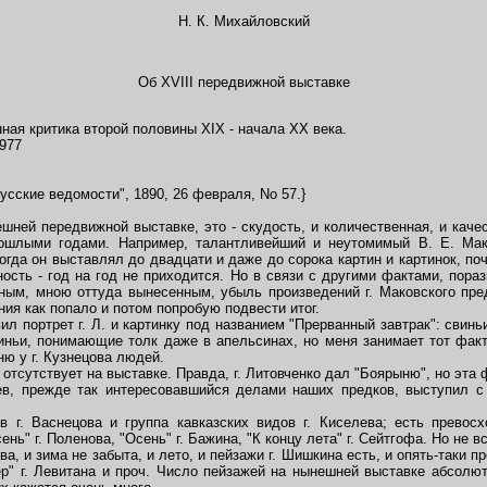
Н. К. Михайловский
Об XVIII передвижной выставке
ая критика второй половины XIX - начала XX века.
977
сские ведомости", 1890, 26 февраля, No 57.}
ней передвижной выставке, это - скудость, и количественная, и качес
рошлыми годами. Например, талантливейший и неутомимый В. Е. Ма
огда он выставлял до двадцати и даже до сорока картин и картинок, п
ость - год на год не приходится. Но в связи с другими фактами, пор
сным, мною оттуда вынесенным, убыль произведений г. Маковского пр
ия как попало и потом попробую подвести итог.
ил портрет г. Л. и картинку под названием "Прерванный завтрак": свинь
иньи, понимающие толк даже в апельсинах, но меня занимает тот факт,
ню у г. Кузнецова людей.
сутствует на выставке. Правда, г. Литовченко дал "Боярыню", но эта ф
рев, прежде так интересовавшийся делами наших предков, выступил с
г. Васнецова и группа кавказских видов г. Киселева; есть превосхо
ень" г. Поленова, "Осень" г. Бажина, "К концу лета" г. Сейтгофа. Но не вс
ова, и зима не забыта, и лето, и пейзажи г. Шишкина есть, и опять-таки п
ер" г. Левитана и проч. Число пейзажей на нынешней выставке абсолю