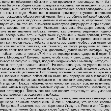
ь явления общественной жизни в ее прошлом и настоящем; если бы в
а ли бы она в общем столь правдива и искренна, как нынешняя, этого я
враля", быть может, показалась бы в настоящее время запоздалой и н
е в том же роде. Нынешняя выставка производит грустное впечатлен
жает оскудение общественной жизни. При этом обилие пейзажей способ
тересующийся людскими делами и отношениями, я, откровенно приз
твуют или так только, в качестве аксессуара фигурируют, а при случа
чень хорошо, но и только. Нынешняя выставка благодаря своему о
мне ныне значение пейзажа, именно как символа уединения, одиноч
я, всегда были, есть и будут такие художники и такие зрители, котор
каким бы то ни было другим мотивам. Г-н Шишкин, например, можно сказа
сленных поклонников, любуясь и других заставляя любоваться отвлечен
гих специалистов пейзажа, как такового, не могут разрушить во мне
ваю себя: вот этот, очевидно, даровитый, душой шибко живущий "буду
й пейзаж лесов и пустынь? Или этот, гораздо менее одаренный отрок
к г. Мясоедова? Конечно, затем, чтобы спасти свою душу и молиться о
спримут ее попутно и будут, подобно щедринскому Пименычу, находить, 
ботно, что даже плакать можно". Но если ясна цель их удаления от ми
 такого ценного, к чему могли бы прилепиться душой, никакого союза, 
 животное общественное. Вот почему променяли они жизнь в мире на 
ны зависит и обилие пейзажей на нынешней передвижной выставке? П
 ни гораздо более разнообразного, но все-таки специалиста-пейзажис
й в целом. Прежде пейзажи, если можно так выразиться, не выпячива
нная жизнь в будничных бытовых сценах, в исторической живописи, в
ам литературы. Теперь все это или совсем отсутствует, или умалило
ства, которая так родственна пейзажу.
 инока" г. Богданова-Бельского, художника, впервые выступающего н
ждение уж слишком профанским. Я очень понимаю, что нельзя сравни
. Богданова-Бельского, портрет баронессы Икскуль г. Репина или "Сырое
екрасны, и, может быть, даже слово "равно" здесь неуместно, потому 