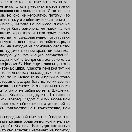
се это было,- то выставка была бы,
 не знаю. Столь уместная в свое время
еискреннею слащавостью. И не только
ие, но оно не неприятно, потому что
ствует тому же общему впечатлению.
наюсь, никогда не понимал значения
е могут быть заменены летящей галкой
бщему характеру и некоторым своим
ества и, следовательно, отсутствия
ые чуют и ценят красоту пейзажа ради
ть, не выходит из соснового леса сам
но-художественной красотой пейзажа.
 следующую комбинацию впечатлений,
щий инок" г. Богданова-Бельского, за
 Варфоломей? Или еще - зачем ушел в
 грехах мира. Красота пейзажа тут ни
что "в лесочках прохладных - столько
ра, то не менее ясна и причина этого
который оправдал бы с их точки зрения
жизнь в пейзаже. И я спрашиваю себя
ри этом я не забываю ни г. Шишкина,
та г. Волкова, ни других. Я говорю о
лись вперед. Рядом с ними более или
 портретах общественных деятелей, в
сь количественно и качественно, или
а передвижной выставке. Говорю, как
вать разные роды живописи и нельзя
 утро" г. Волкова. Как художественные
что оно все-таки намекает на попытку