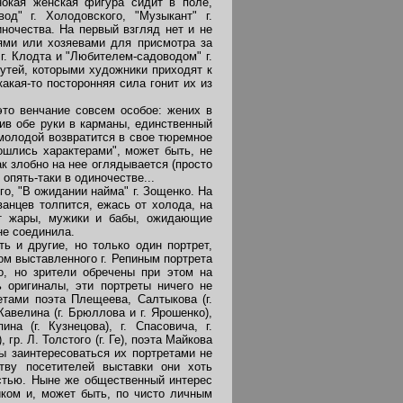
нокая женская фигура сидит в поле,
од" г. Холодовского, "Музыкант" г.
ночества. На первый взгляд нет и не
ями или хозяевами для присмотра за
г. Клодта и "Любителем-садоводом" г.
путей, которыми художники приходят к
акая-то посторонняя сила гонит их из
то венчание совсем особое: жених в
ив обе руки в карманы, единственный
 молодой возвратится в свое тюремное
сошлись характерами", может быть, не
ак злобно на нее оглядывается (просто
опять-таки в одиночестве...
о, "В ожидании найма" г. Зощенко. На
ванцев толпится, ежась от холода, на
от жары, мужики и бабы, ожидающие
не соединила.
 и другие, но только один портрет,
ом выставленного г. Репиным портрета
о, но зрители обречены при этом на
 оригиналы, эти портреты ничего не
етами поэта Плещеева, Салтыкова (г.
Кавелина (г. Брюллова и г. Ярошенко),
а (г. Кузнецова), г. Спасовича, г.
 гр. Л. Толстого (г. Ге), поэта Майкова
обы заинтересоваться их портретами не
тву посетителей выставки они хоть
стью. Ныне же общественный интерес
иком и, может быть, по чисто личным