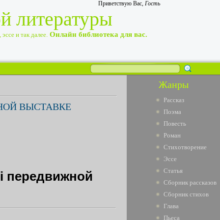
Приветствую Вас
,
Гость
ой литературы
Онлайн библиотека для вас.
эссе и так далее.
Жанры
Рассказ
НОЙ ВЫСТАВКЕ
Поэма
Повесть
Роман
Стихотворение
Эссе
Статья
ii передвижной
Сборник рассказов
Сборник стихов
Глава
Пьеса