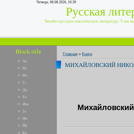
Четверг, 06.08.2026, 10:39
Русская лите
Читайте русскую классическую литературу. У нас вы 
Block title
Главная
»
Книги
Аа
МИХАЙЛОВСКИЙ НИКОЛ
Бб
Вв
Гг
Дд
Ее
Жж
Михайловский 
Зз
Ии
Йй
Кк