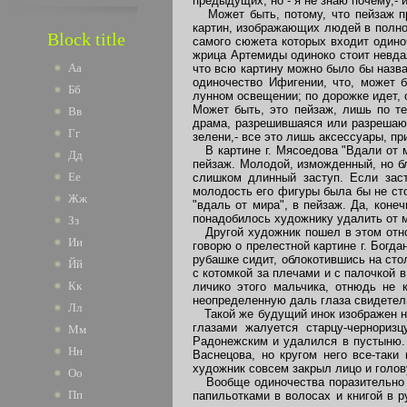
предыдущих, но - я не знаю почему,- 
Может быть, потому, что пейзаж пр
картин, изображающих людей в полном 
Block title
самого сюжета которых входит одино
жрица Артемиды одиноко стоит невдал
Аа
что всю картину можно было бы назва
одиночество Ифигении, что, может б
Бб
лунном освещении; по дорожке идет, 
Может быть, это пейзаж, лишь по т
Вв
драма, разрешившаяся или разрешающ
Гг
зелени,- все это лишь аксессуары, п
В картине г. Мясоедова "Вдали от ми
Дд
пейзаж. Молодой, изможденный, но б
Ее
слишком длинный заступ. Если заст
молодость его фигуры была бы не сто
Жж
"вдаль от мира", в пейзаж. Да, коне
понадобилось художнику удалить от 
Зз
Другой художник пошел в этом отнош
Ии
говорю о прелестной картине г. Богда
рубашке сидит, облокотившись на стол
Йй
с котомкой за плечами и с палочкой 
Кк
личико этого мальчика, отнюдь не 
неопределенную даль глаза свидетель
Лл
Такой же будущий инок изображен на
глазами жалуется старцу-чернориз
Мм
Радонежским и удалился в пустыню. Д
Нн
Васнецова, но кругом него все-таки
художник совсем закрыл лицо и голову
Оо
Вообще одиночества поразительно мн
Пп
папильотками в волосах и книгой в р