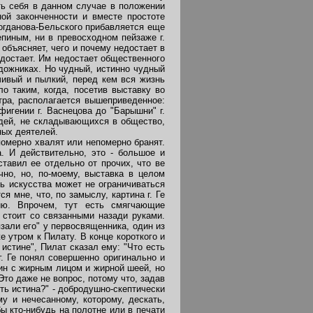
ть себя в данном случае в положении
ой законченности и вместе простоте
Богданова-Бельского прибавляется еще
епиным, ни в превосходном пейзаже г.
 объясняет, чего и почему недостает в
недостает. Им недостает общественного
удожниках. Но чудный, истинно чудный
мчивый и пылкий, перед кем вся жизнь
о таким, когда, посетив выставку во
тра, располагается вышеприведенное:
фигении г. Васнецова до "Барышни" г.
юдей, не складывающихся в общество,
ных деятелей.
померно хвалят или непомерно бранят.
. И действительно, это - большое и
тавил ее отдельно от прочих, что ве
но, но, по-моему, выставка в целом
ь искусства может не ограничиваться
 мне, что, по замыслу, картина г. Ге
ию. Впрочем, тут есть смягчающие
 стоит со связанными назади руками.
зали его" у первосвященника, один из
е утром к Пилату. В конце короткого и
 истине", Пилат сказал ему: "Что есть
г. Ге понял совершенно оригинально и
ин с жирным лицом и жирной шеей, но
Это даже не вопрос, потому что, задав
сть истина?" - добродушно-скептически
у и нечесанному, которому, дескать,
ы кто-нибудь на полотне или в печати