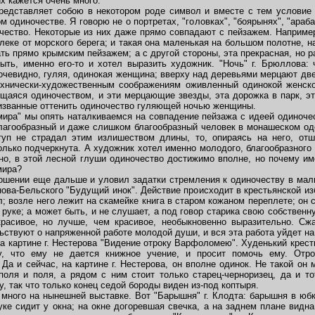
их кажется очень много.
едставляет собою в некотором роде символ и вместе с тем условие у
одиночестве. Я говорю не о портретах, "головках", "боярынях", "арабах" 
чество. Некоторые из них даже прямо совпадают с пейзажем. Например,
еке от морского берега; и такая она маленькая на большом полотне, 
ть прямо крымским пейзажем; а с другой стороны, эта прекрасная, но 
ыть, именно его-то и хотел выразить художник. "Ночь" г. Брюллова:
очевидно, гуляя, одинокая женщина; вверху над деревьями мерцают две-т
ехнически-художественным соображениям оживленный одинокой женско
аяся одиночеством, и эти мерцающие звезды, эта дорожка в парк, эт
ризванные оттенить одиночество гуляющей ночью женщины.
ра" мы опять наталкиваемся на совпадение пейзажа с идеей одиночест
лагообразный и даже слишком благообразный человек в монашеском оде
уп не страдал этим излишеством длины, то, опираясь на него, от
лько подчеркнута. А художник хотел именно молодого, благообразного 
чно, в этой лесной глуши одиночество достижимо вполне, но почему им
мира?
ении еще дальше и уловил задатки стремления к одиночеству в маль
нова-Бельского "Будущий инок". Действие происходит в крестьянской из
; возле него лежит на скамейке книга в старом кожаном переплете; он 
в руке; а может быть, и не слушает, а под говор старика свою собствен
красивое, но лучше, чем красивое, необыкновенно выразительно. Сж
ствуют о напряженной работе молодой души, и вся эта работа уйдет на 
 картине г. Нестерова "Видение отроку Варфоломею". Худенький крест
цу, что ему не дается книжное учение, и просит помочь ему. От
а и сейчас, на картине г. Нестерова, он вполне одинок. Не такой он м
 поля и поля, а рядом с ним стоит только старец-черноризец, да и т
, так что только конец седой бороды виден из-под коптыря.
ого на нынешней выставке. Вот "Барышня" г. Клодта: барышня в юбк
уке сидит у окна; на окне догоревшая свечка, а на заднем плане видн