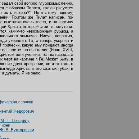
т задал свой вопрос глубокомысленно,
ся с образом Пилата, как он рисуется
 есть истина?". Но к этому новому,
ении. Притом же Пилат написан, по-
е выставки очень тесно, и на картину
щей Христа, который стоит в полутени.
тся каким-то невозможным рубцом, а
нального замысла. Иисус, напротив,
де укоряли г. Ге, а теперь укоряют и
й прически, какую ему придают иногда
 ссылается на евангелие (Иоан. XVIII,
 Христом шли ученики, толпы народа, а
 черт на картине г. Ге. Может быть, в
вение двух презрении, но я отнюдь в
згляде Христа, в его сжатых губах, в
 и думать. Я не знаю.
афическая справка
кентий Федорович
 М. П. Погодину
чиони
 Ф. В. Булгариным
я