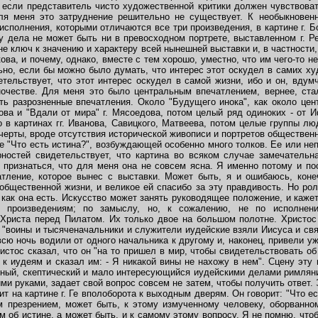
если представитель чисто художественной критики должен чувствова
ля меня это затруднение решительно не существует. К необыкновенн
исполнения, которыми отличаются все три произведения, в картине г. 
у дела не может быть ни в превосходном портрете, выставленном г. Р
не ключ к значению и характеру всей нынешней выставки и, в частности,
лкова, и почему, однако, вместе с тем хорошо, уместно, что им чего-то 
ьно, если бы можно было думать, что интерес этот оскудел в самих х
етельствует, что этот интерес оскудел в самой жизни, ибо и он, вду
ночестве. Для меня это было центральным впечатлением, вернее, стал
ать разрозненные впечатления. Около "Будущего инока", как около цен
ва и "Вдали от мира" г. Мясоедова, потом целый ряд одиноких - от И
о в картинах гг. Иванова, Савицкого, Матвеева, потом целые группы л
черты, вроде отсутствия исторической живописи и портретов обществен
е "Что есть истина?", возбуждающей особенно много толков. Ее или не
ностей свидетельствует, что картина во всяком случае замечательна
 признаться, что для меня она не совсем ясна. Я именно потому и пос
тление, которое вынес с выставки. Может быть, я и ошибаюсь, конеч
общественной жизни, и великое ей спасибо за эту правдивость. Но рол
как она есть. Искусство может занять руководящее положение, и кажется
 произведениям; по замыслу, но, к сожалению, не по исполнен
 Христа перед Пилатом. Их только двое на большом полотне. Христос
, "воины и тысяченачальники и служители иудейские взяли Иисуса и свя
сю ночь водили от одного начальника к другому и, наконец, привели уж
истос сказал, что он "на то пришел в мир, чтобы свидетельствовать об
л к иудеям и сказал им: - Я никакой вины не нахожу в нем". Сцену эту 
шный, скептический и мало интересующийся иудейскими делами римлян
и руками, задает свой вопрос совсем не затем, чтобы получить ответ. 
оит на картине г. Ге вполоборота к выходным дверям. Он говорит: "Что е
презрением, может быть, к этому измученному человеку, оборванном
м об истине, а может быть, и к самому этому вопросу. Я не помню, чтоб