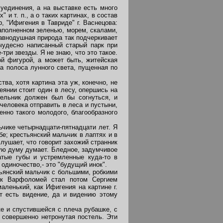
единения, а на выставке есть много
и т. п., а о таких картинах, в состав
 "Ифигения в Тавриде" г. Васнецова:
наполненном зеленью, морем, скалами,
равнодушная природа так подчеркивает
 чудесно написанный старый парк при
ри звезды. Я не знаю, что это такое.
й фигурой, а может быть, житейская
а полоса лунного света, пущенная по
ва, хотя картина эта уж, конечно, не
янии стоит один в лесу, опершись на
шельник должен был бы согнуться, и
человека отправить в леса и пустыни,
енно такого молодого, благообразного
чике четырнадцати-пятнадцати лет. Я
бе; крестьянский мальчик в лаптях и в
слушает, что говорит захожий странник
ную думу думает. Бледное, задумчивое
атые губы и устремленные куда-то в
одиночество,- это "будущий инок".
ьянский мальчик с большими, робкими
рок Варфоломей стал потом Сергием
аленький, как Ифигения на картине г.
от есть видение, да и видению этому
е и спустившейся с плеча рубашке, с
а совершенно нетронутая постель. Эти