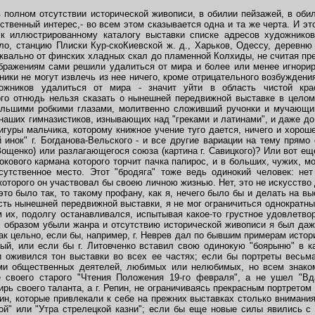
полном отсутствии исторической живописи, в обилии пейзажей, в обил
твенный интерес,- во всем этом сказывается одна и та же черта. И эт
 к иллюстрированному каталогу выставки списке адресов художнико
ло, станцию Плиски Кур-скоКиевской ж. д., Харьков, Одессу, деревню
буквально от финских хладных скал до пламенной Колхиды, не считая пр
бражениям сами решили удалиться от мира и более или менее игнори
ники не могут извлечь из нее ничего, кроме отрицательного возбужден
ожников удалиться от мира - значит уйти в область чистой крас
ого отнюдь нельзя сказать о нынешней передвижной выставке в цело
ольшими робкими глазами, молитвенно сложивший ручонки и мучающий
наших гимназистиков, изнывающих над "греками и латинами", и даже до 
игуры мальчика, которому книжное учение туго дается, ничего и хороше
 инок" г. Богданова-Вельского - и все другие вариации на тему прям
 Зощенко) или разлагающегося союза (картина г. Савицкого)? Или вот ещ
окового кармана которого торчит пачка папирос, и в больших, чужих, м
сутственное место. Этот "бродяга" тоже ведь одинокий человек: нет
которого он участвовал бы своею личною жизнью. Нет, это не искусство
это было так, то такому профану, как я, нечего было бы и делать на в
сть нынешней передвижной выставки, я не мог ограничиться однократн
 их, подолгу останавливался, испытывая какое-то грустное удовлетвор
 образом убыли жанра и отсутствию исторической живописи я был даж
ак цельно, если бы, например, г. Неврев дал по бывшим примерам истори
ный, или если бы г. Литовченко вставил свою одинокую "боярыню" в ка
 оживился тон выставки во всех ее частях; если бы портреты весьма
ми общественных деятелей, любимых или нелюбимых, но всем знаком
е своего старого "Чтения Положения 19-го февраля", а не ушел "Вд
рь своего таланта, а г. Репин, не ограничиваясь прекрасным портретом
ин, которые привлекали к себе на прежних выставках столько внимания
ой" или "Утра стрелецкой казни"; если бы еще новые силы явились с