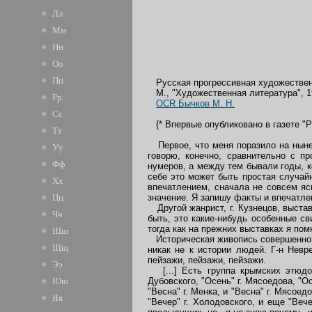
Лл
Мм
Нн
Оо
Пп
Русская прогрессивная художественн
М., "Художественная литература", 1
Рр
OCR Бычков М. Н.
Сс
{* Впервые опубликовано в газете "Ру
Тт
Первое, что меня поразило на нынеш
Уу
говорю, конечно, сравнительно с п
Фф
нумеров, а между тем бывали годы, к
себе это может быть простая случайн
Хх
впечатлением, сначала не совсем я
значение. Я запишу факты и впечатлен
Цц
Другой жанрист, г. Кузнецов, выстав
Чч
быть, это какие-нибудь особенные св
тогда как на прежних выставках я пом
Шш
Историческая живопись совершенно от
Щщ
никак не к истории людей. Г-н Нев
пейзажи, пейзажи, пейзажи.
Ээ
[...] Есть группа крымских этюдов 
Дубовского, "Осень" г. Мясоедова, "Ос
Юю
"Весна" г. Менка, и "Весна" г. Мясоед
Яя
"Вечер" г. Холодовского, и еще "Веч