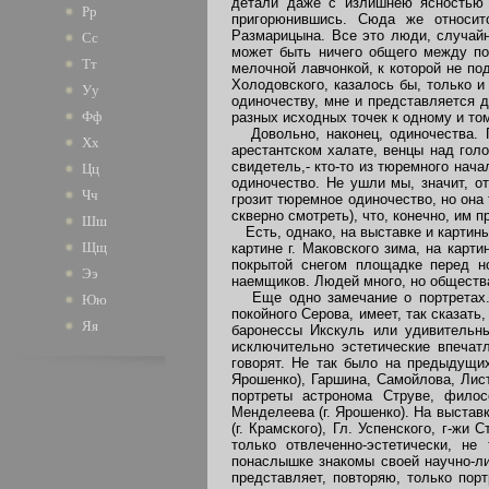
детали даже с излишнею ясностью п
Рр
пригорюнившись. Сюда же относится
Размарицына. Все это люди, случайн
Сс
может быть ничего общего между по
Тт
мелочной лавчонкой, к которой не по
Холодовского, казалось бы, только и
Уу
одиночеству, мне и представляется д
Фф
разных исходных точек к одному и то
Довольно, наконец, одиночества. П
Хх
арестантском халате, венцы над гол
свидетель,- кто-то из тюремного нач
Цц
одиночество. Не ушли мы, значит, от
Чч
грозит тюремное одиночество, но она 
скверно смотреть), что, конечно, им 
Шш
Есть, однако, на выставке и картины
Щщ
картине г. Маковского зима, на карт
покрытой снегом площадке перед н
Ээ
наемщиков. Людей много, но общества 
Еще одно замечание о портретах. Н
Юю
покойного Серова, имеет, так сказат
Яя
баронессы Икскуль или удивительны
исключительно эстетические впечат
говорят. Не так было на предыдущих
Ярошенко), Гаршина, Самойлова, Листа
портреты астронома Струве, филосо
Менделеева (г. Ярошенко). На выставке 
(г. Крамского), Гл. Успенского, г-жи
только отвлеченно-эстетически, н
понаслышке знакомы своей научно-л
представляет, повторяю, только пор