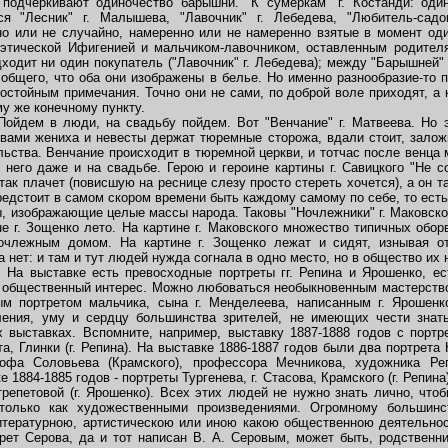
одчеркивают одиночество барышни. "К сумеркам" г. Костанди: оди
 "Лесник" г. Малышева, "Лавочник" г. Лебедева, "Любитель-садов
о или не случайно, намеренно или не намеренно взятые в момент оди
этической Ифигенией и мальчиком-лавочником, оставленным родител
дходит ни один покупатель ("Лавочник" г. Лебедева); между "Барышней" 
 общего, что оба они изображены в белье. Но именно разнообразие-то 
остойным примечания. Точно они не сами, по доброй воле приходят, а к
му же конечному пункту.
ойдем в люди, на свадьбу пойдем. Вот "Венчание" г. Матвеева. Но э
овами жениха и невесты держат тюремные сторожа, вдали стоит, залож
альства. Венчание происходит в тюремной церкви, и тотчас после венца
 него даже и на свадьбе. Герою и героине картины г. Савицкого "Не 
так плачет (повисшую на реснице слезу просто стереть хочется), а он т
предстоит в самом скором времени быть каждому самому по себе, то есть 
, изображающие целые массы народа. Таковы "Ночлежники" г. Маковског
ине г. Зощенко лето. На картине г. Маковского множество типичных обор
очлежным домом. На картине г. Зощенко лежат и сидят, изнывая 
нет: и там и тут людей нужда согнала в одно место, но в общество их 
а выставке есть превосходные портреты гг. Репина и Ярошенко, есть
ь, общественный интерес. Можно любоваться необыкновенным мастерств
м портретом мальчика, сына г. Менделеева, написанным г. Ярошенк
ления, уму и сердцу большинства зрителей, не имеющих чести знать
 выставках. Вспомните, например, выставку 1887-1888 годов с портр
, Глинки (г. Репина). На выставке 1886-1887 годов были два портрета 
фа Соловьева (Крамского), профессора Мечникова, художника Репин
1884-1885 годов - портреты Тургенева, г. Стасова, Крамского (г. Репина),
 Стрепетовой (г. Ярошенко). Всех этих людей не нужно знать лично, чт
е только как художественными произведениями. Огромному большинс
итературною, артистическою или иною какою общественною деятельно
трет Серова, да и тот написан В. А. Серовым, может быть, родственн