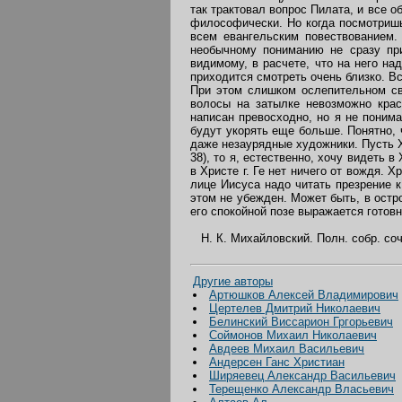
так трактовал вопрос Пилата, и все 
философически. Но когда посмотришь 
всем евангельским повествованием.
необычному пониманию не сразу при
видимому, в расчете, что на него на
приходится смотреть очень близко. Вс
При этом слишком ослепительном св
волосы на затылке невозможно крас
написан превосходно, но я не понима
будут укорять еще больше. Понятно, 
даже незаурядные художники. Пусть Хр
38), то я, естественно, хочу видеть 
в Христе г. Ге нет ничего от вождя. 
лице Иисуса надо читать презрение 
этом не убежден. Может быть, в остр
его спокойной позе выражается готовн
Н. К. Михайловский. Полн. собр. соч.,
Другие авторы
Артюшков Алексей Владимирович
Цертелев Дмитрий Николаевич
Белинский Виссарион Гргорьевич
Соймонов Михаил Николаевич
Авдеев Михаил Васильевич
Андерсен Ганс Христиан
Ширяевец Александр Васильевич
Терещенко Александр Власьевич