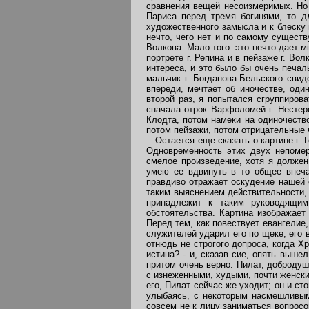
сравнения вещей несоизмеримых. Но 
Париса перед тремя богинями, то д
художественного замысла и к блеску 
нечто, чего нет и по самому существ
Волкова. Мало того: это нечто дает м
портрете г. Репина и в пейзаже г. Во
интереса, и это было бы очень печал
мальчик г. Богданова-Бельского свид
впереди, мечтает об иночестве, оди
второй раз, я попытался сгруппиров
сначала отрок Варфоломей г. Нестеро
Клодта, потом намеки на одиночеств
потом пейзажи, потом отрицательные 
Остается еще сказать о картине г. Г
Одновременность этих двух непомер
смелое произведение, хотя я должен
умею ее вдвинуть в то общее впеча
правдиво отражает оскудение нашей 
таким выяснением действительности, 
принадлежит к таким руководящим
обстоятельства. Картина изображает
Перед тем, как повествует евангелие
служителей ударил его по щеке, его в
отнюдь не строгого допроса, когда Хр
истина? - и, сказав сие, опять выше
притом очень верно. Пилат, доброду
с изнеженными, худыми, почти женским
его, Пилат сейчас же уходит; он и ст
улыбаясь, с некоторым насмешливым 
совсем не к лицу заниматься вопросо