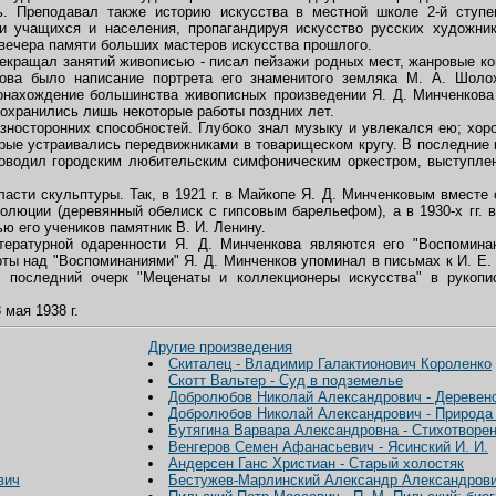
. Преподавал также историю искусства в местной школе 2-й ступе
и учащихся и населения, пропагандируя искусство русских художни
 вечера памяти больших мастеров искусства прошлого.
екращал занятий живописью - писал пейзажи родных мест, жанровые ко
ова было написание портрета его знаменитого земляка М. А. Шоло
нахождение большинства живописных произведении Я. Д. Минченкова 
охранились лишь некоторые работы поздних лет.
осторонних способностей. Глубоко знал музыку и увлекался ею; хор
орые устраивались передвижниками в товарищеском кругу. В последние 
оводил городским любительским симфоническим оркестром, выступлен
сти скульптуры. Так, в 1921 г. в Майкопе Я. Д. Минченковым вмест
люции (деревянный обелиск с гипсовым барельефом), а в 1930-х гг. 
 его учеников памятник В. И. Ленину.
атурной одаренности Я. Д. Минченкова являются его "Воспоминан
ты над "Воспоминаниями" Я. Д. Минченков упоминал в письмах к И. Е. Р
); последний очерк "Меценаты и коллекционеры искусства" в рукоп
мая 1938 г.
Другие произведения
Скиталец - Владимир Галактионович Короленко
Скотт Вальтер - Суд в подземелье
Добролюбов Николай Александрович - Деревенс
Добролюбов Николай Александрович - Природа
Бутягина Варвара Александровна - Стихотворе
Венгеров Семен Афанасьевич - Ясинский И. И.
Андерсен Ганс Христиан - Старый холостяк
вич
Бестужев-Марлинский Александр Александрович