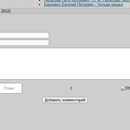
Пильский Петр Мосеевич - П. М. Пильский: био
Карнович Евгений Петрович - Четыре мешка
.2012)