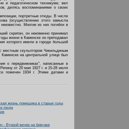
ни и педагогическом техникуме; вел
ков, делясь воспоминаниями о своих
мпозиции, портретные этюды. В числе
хова (осуществлению этого замысла
неизвестно. Многие из них погибли в
оший скрипач, он неизменно принимал
годы жизни в Каменске он преподавал
ия которого имели в городе большой
е с местным скульптором Чикильдиным
в Каменске на центральной улице был
ия о передвижниках", написанные в
епину от 20 мая 1927 г. и 15-28 июля
иси помечен 1934 г. Этими датами и
кая жизнь помещика в старые годы
 и люди
ния
 - Второй вечер на бивуаке