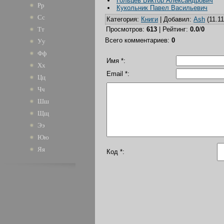
Гольцев Виктор Александрович
Рр
Кукольник Павел Васильевич
Сс
Категория
:
Книги
|
Добавил
:
Ash
(11.11
Тт
Просмотров
:
613
|
Рейтинг
:
0.0
/
0
Всего комментариев
:
0
Уу
Фф
Имя *:
Хх
Email *:
Цц
Чч
Шш
Щщ
Ээ
Юю
Яя
Код *: