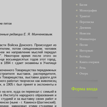
Басня
Монография
Трактат
Переписка
ие пятое
Дневник
Новелла
енные редакции Е. Я. Минченковым.
Миниатюра
Песня
асти Войска Донского. Происходил из
чителем, потом священником; человек
Интервью
бное же направление мыслей передал
". Некоторое время после этого он
Баллада
нце восьмидесятых годов этот город,
Книга очерков
 в 1894 г. сдает экзамены в Училище
Речь
омоченного Товарищества передвижных
Очерк
троителя выставок, распорядителя,
ы Товарищества, выставки дороги для
ного работал творчески как живописец
, в 1905 г. был принят в
экспоненты и
Форма входа
 на юге, куда он переехал с семьей в
 в Институте народного образования и
тудией и за выставку своих работ и
нске (ныне - г. Каменск-Шахтинский).
ородке, заведовал этими студиями и