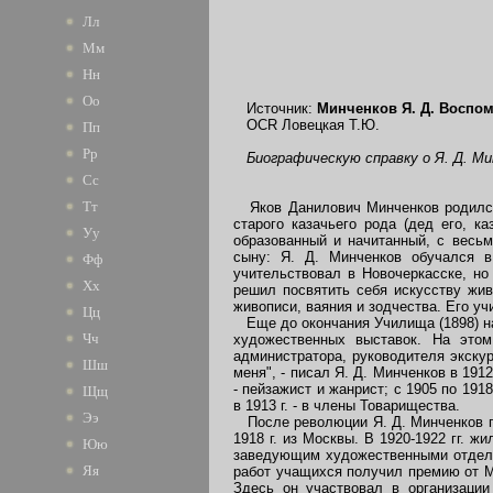
Лл
Мм
Нн
Оо
Источник:
Минченков Я. Д. Воспо
OCR Ловецкая Т.Ю.
Пп
Рр
Биографическую справку о Я. Д. М
Сс
Тт
Яков Данилович Минченков родился 1
старого казачьего рода (дед его, к
Уу
образованный и начитанный, с весь
сыну: Я. Д. Минченков обучался в
Фф
учительствовал в Новочеркасске, но
Хх
решил посвятить себя искусству жив
живописи, ваяния и зодчества. Его уч
Цц
Еще до окончания Училища (1898) на
Чч
художественных выставок. На этом
администратора, руководителя экску
Шш
меня", - писал Я. Д. Минченков в 19
- пейзажист и жанрист; с 1905 по 191
Щщ
в 1913 г. - в члены Товарищества.
Ээ
После революции Я. Д. Минченков про
1918 г. из Москвы. В 1920-1922 гг. 
Юю
заведующим художественными отдела
Яя
работ учащихся получил премию от Ма
Здесь он участвовал в организации