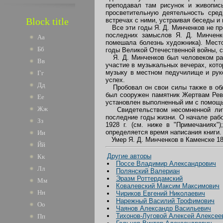
преподавал там рисунок и живопись
просветительную деятельность сред
Block title
встречах с ними, устраивая беседы и
Все эти годы Я. Д. Минченков не пр
последних замыслов Я. Д. Минченк
Аа
помешала болезнь художника). Место
Бб
годы Великой Отечественной войны, с
Я. Д. Минченков был человеком разн
Вв
участие в музыкальных вечерах, кот
музыку в местном педучилище и рук
Гг
успех.
Дд
Пробовал он свои силы также в обла
был сооружен памятник Жертвам Рево
Ее
установлен выполненный им с помощью
Жж
Свидетельством несомненной литер
последние годы жизни. О начале рабо
Зз
1928 г. (см. ниже в "Примечаниях"
определяется время написания книги.
Ии
Умер Я. Д. Минченков в Каменске 18 
Йй
Другие авторы
Кк
Поссе Владимир Александрович
Лл
Полянский Валериан
Эразм Роттердамский
Мм
Ковалевский Максим Максимович
Нн
Чириков Евгений Николаевич
Нарежный Василий Трофимович
Оо
Чаянов Александр Васильевич
Тихонов-Луговой Алексей Алексее
Пп