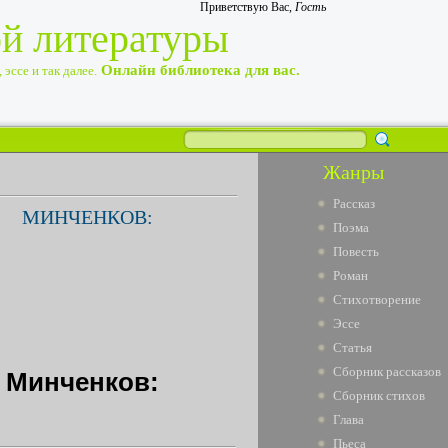
Приветствую Вас
,
Гость
ой литературы
Онлайн библиотека для вас.
эссе и так далее.
Жанры
Рассказ
МИНЧЕНКОВ:
Поэма
Повесть
Роман
Стихотворение
Эссе
Статья
Сборник рассказов
 Минченков:
Сборник стихов
Глава
Пьеса