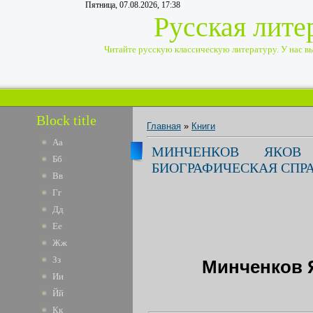
Пятница, 07.08.2026, 17:38
Русская лите
Читайте русскую классическую литературу. У нас вы 
Block title
Главная
»
Книги
Аа
МИНЧЕНКОВ ЯКОВ
Бб
БИОГРАФИЧЕСКАЯ СПР
Вв
Гг
Дд
Ее
Жж
Зз
Минченков 
Ии
Йй
Кк