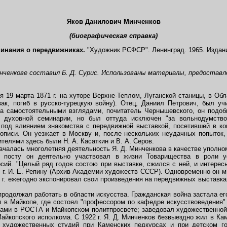
Яков Данилович Минченков
(биографическая справка)
минания о передвижниках.
"Художник РСФСР". Ленинград. 1965. Издан
инченкове составил Б. Д. Сурис. Использованы материалы, предоставл
9 марта 1871 г. на хуторе Верхне-Теплом, Луганской станицы, в Обл
азак, погиб в русско-турецкую войну). Отец, Даниил Петрович, был у
ма самостоятельными взглядами, почитатель Чернышевского, он подо
 духовной семинарии, но был оттуда исключен "за вольнодумство
 под влиянием знакомства с передвижной выставкой, посетившей в ко
описи. Он уезжает в Москву и, после нескольких неудачных попыток,
ителями здесь были Н. А. Касаткин и В. А. Серов.
чалась многолетняя деятельность Я. Д. Минченкова в качестве уполн
 посту он деятельно участвовал в жизни Товарищества в роли ус
рсий. "Целый ряд годов состою при выставке, сжился с ней, и интерес
12 г. И. Е. Репину (Архив Академии художеств СССР). Одновременно он м
8 г. ежегодно экспонировал свои произведения на передвижных выставках
должал работать в области искусства. Гражданская война застала его
жил в Майкопе, где состоял "профессором по кафедре искусствоведения"
ми в РОСТА и Майкопском политпросвете; заведовал художественной с
йкопского исполкома. С 1922 г. Я. Д. Минченков безвыездно жил в Каме
 художественных студий при Каменских педкурсах и при детском г