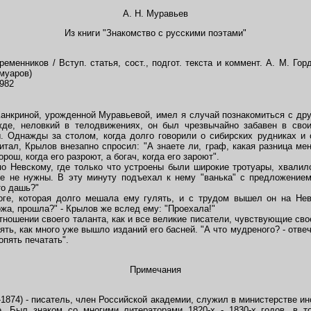
А. Н. Муравьев
Из книги "Знакомство с русскими поэтами"
енников / Вступ. статья, сост., подгот. текста и коммент. А. М. Горди
емуаров)
982
нкриной, урожденной Муравьевой, имел я случай познакомиться с дру
е, неловкий в телодвижениях, он был чрезвычайно забавен в свои
. Однажды за столом, когда долго говорили о сибирских рудниках и 
итал, Крылов внезапно спросил: "А знаете ли, граф, какая разница мен
рош, когда его разроют, а богач, когда его зароют".
 Невскому, где только что устроены были широкие тротуары, хвалилс
ее не нужны. В эту минуту подъехал к нему "ванька" с предложением
то дашь?"
, которая долго мешала ему гулять, и с трудом вышел он на Невс
ожа, прошла?" - Крылов же вслед ему: "Проехала!"
ношении своего таланта, как и все великие писатели, чувствующие сво
ть, как много уже вышло изданий его басней. "А что мудреного? - отве
опять печатать".
Примечания
74) - писатель, член Российской академии, служил в министерстве инос
е. Был знаком со многими литераторами 1820-х - 1830-х годов, в