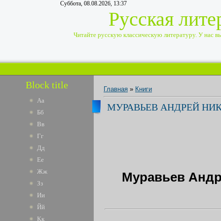
Суббота, 08.08.2026, 13:37
Русская лите
Читайте русскую классическую литературу. У нас вы 
Block title
Главная
»
Книги
Аа
МУРАВЬЕВ АНДРЕЙ НИК
Бб
Вв
Гг
Дд
Ее
Жж
Муравьев Андре
Зз
Ии
Йй
Кк