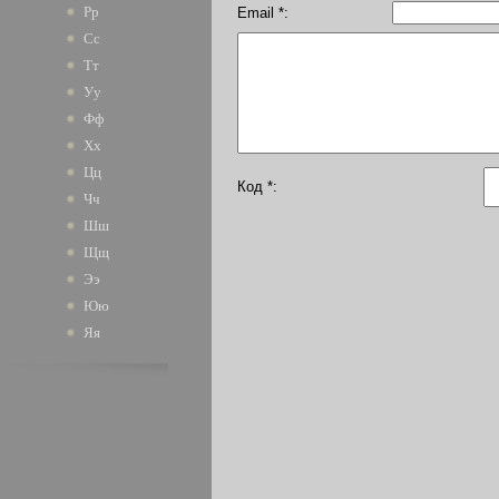
Рр
Email *:
Сс
Тт
Уу
Фф
Хх
Цц
Код *:
Чч
Шш
Щщ
Ээ
Юю
Яя