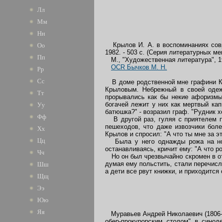
Лл
Мм
Нн
Крылов И. А. в воспоминаниях соврем
Оо
1982. - 503 с. (Серия литературных м
Пп
М., "Художественная литература", 1
OCR Бычков М. Н.
Рр
Сс
В доме родственной мне графини Ка
Крыловым. Небрежный в своей одежд
Тт
прорывались как бы некие афоризмы
богачей лежит у них как мертвый кап
Уу
батюшка?" - возразил граф. "Рудник хо
Фф
В другой раз, гуляя с приятелем по
пешеходов, что даже извозчики бол
Хх
Крылов и спросил: "А что ты мне за э
Цц
Была у него однажды рожа на ноге
останавливаясь, кричит ему: "А что р
Чч
Но он был чрезвычайно скромен в от
думая ему польстить, стали перечисля
Шш
а дети все рвут книжки, и приходится 
Щщ
Ээ
Юю
Яя
Муравьев Андрей Николаевич (1806-18
обер-прокурорским столом" в синод