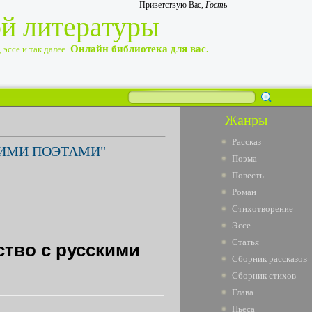
Приветствую Вас
,
Гость
ой литературы
Онлайн библиотека для вас.
эссе и так далее.
Жанры
Рассказ
КИМИ ПОЭТАМИ"
Поэма
Повесть
Роман
Стихотворение
Эссе
Статья
ство с русскими
Сборник рассказов
Сборник стихов
Глава
Пьеса