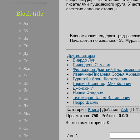
писателями пушкинского круга. Участ
светских салонах столицы.
Block title
Аа
Бб
Воспоминания содержат ряд рассказо
Вв
Печатается по изданию: <А. Муравьев
Гг
Дд
Другие авторы
Виардо Луи
Ее
Ричардсон Сэмюэл
Жж
Философов Дмитрий Владимирови
Иванчина-Писарева Софья Абрамо
Зз
Гурштейн Арон Шефтелевич
Ии
Гаршин Всеволод Михайлович
Джонсон И.
Йй
Ницше Фридрих
Тихомиров Павел Васильевич
Кк
Перро Шарль
Лл
Категория
:
Книги
|
Добавил
:
Ash
(11.11
Мм
Просмотров
:
750
|
Рейтинг
:
0.0
/
0
Нн
Всего комментариев
:
0
Оо
Имя *:
Пп