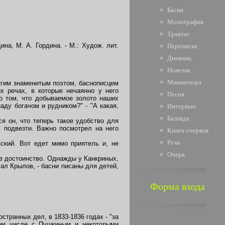
Басня
Монография
Трактат
на, М. А. Гордина. - М.: Худож. лит.
Переписка
Дневник
Новелла
Миниатюра
гим знаменитым поэтом, баснописцем
х речах, в которые нечаянно у него
Песня
о том, что добываемое золото наших
аду богачом и рудником?" - "А какая,
Интервью
Баллада
я он, что теперь такое удобство для
 подвезти. Важно посмотрел на него
Книга очерков
Речь
кий. Вот едет мимо приятель и, не
Очерк
е достоинство. Однажды у Канкриных,
чал Крылов, - басни писаны для детей,
Форма входа
транных дел, в 1833-1836 годах - "за
 том числе с Пушкиным и некоторыми