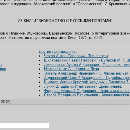
вовал в журналах "Московский вестник" и "Современник". С Крыловым м
ИЗ КНИГИ "ЗНАКОМСТВО С РУССКИМИ ПОЭТАМИ"
в о Пушкине, Жуковском, Баратынском, Козлове, о литературной жизни
>. Знакомство с русскими поэтами. Киев, 1871, с. 20-21.
Другие произведения
Чехов Антон Павлович - Три сестры
Шкляревский Павел Петрович - Булахов М. Г. Ш
ч
Дживелегов Алексей Карпович - Франческо Гви
вна
Неизвестные А. - Колин и Лиза
Эртель Александр Иванович - "...Жизнь нельзя 
Андреевский Сергей Аркадьевич - Судебные ре
Шиллер Иоганн Кристоф Фридрих - Либинзон З
Лукин Владимир Игнатьевич - Щепетильник
Федоров Николай Федорович - Позитивистическ
Стасов Владимир Васильевич - Академическая 
.2012)