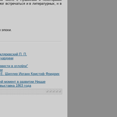
ог встречаться и в литературных, н в
 эпохи.
кляревский П. П.
ччардини
ввести в оглобли"
чи
. Е. Шиллер Иоганн Кристоф Фридрих
ий момент в развитии Ницше
выставка 1863 года