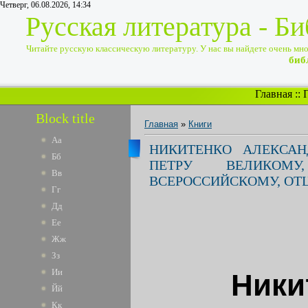
Четверг, 06.08.2026, 14:34
Русская литература - Б
Читайте русскую классическую литературу. У нас вы найдете очень много
биб
Главная
::
Block title
Главная
»
Книги
Аа
НИКИТЕНКО АЛЕКСАН
Бб
ПЕТРУ ВЕЛИКОМ
Вв
ВСЕРОССИЙСКОМУ, ОТ
Гг
Дд
Ее
Жж
Зз
Ии
Ники
Йй
Кк