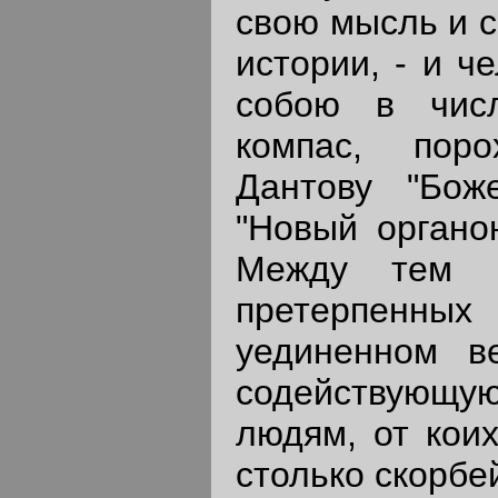
свою мысль и с
истории, - и ч
собою в числ
компас, поро
Дантову "Бож
"Новый органо
Между тем Р
претерпенных
уединенном в
содействующу
людям, от кои
столько скорбе