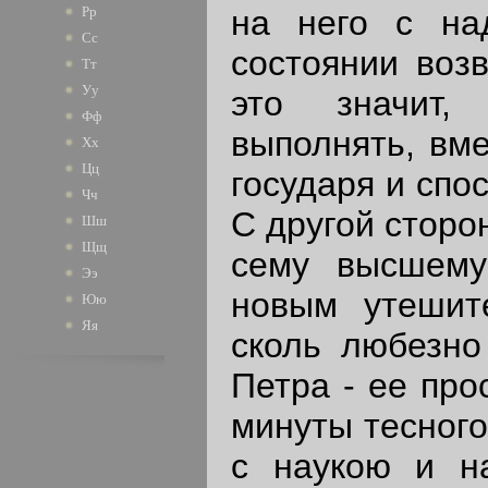
на него с на
Рр
Сс
состоянии воз
Тт
Уу
это значит,
Фф
выполнять, вме
Хх
Цц
государя и спо
Чч
С другой сторо
Шш
Щщ
сему высшему
Ээ
новым утешите
Юю
Яя
сколь любезно
Петра - ее про
минуты тесного
с наукою и н