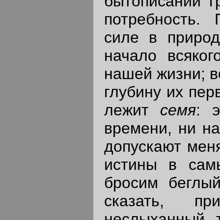
бытописаний г
потребность.
силе в природ
начало всяког
нашей жизни; во
глубину их пер
лежит
семя
: 
времени, ни н
допускают меня
истины в сам
бросим беглый
сказать, п
неслыханный т