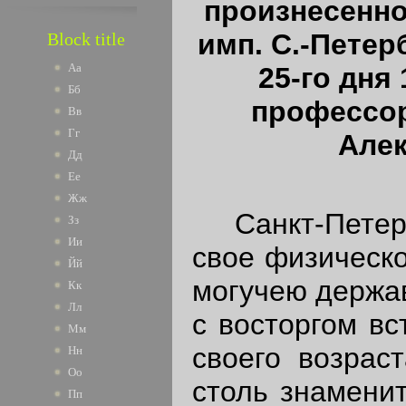
произнесенно
имп. С.-Петер
Block title
Аа
25-го дня
Бб
профессо
Вв
Гг
Алек
Дд
Ее
Жж
Санкт-Петербу
Зз
Ии
свое физическо
Йй
могучею держав
Кк
Лл
с восторгом вс
Мм
своего возрас
Нн
Оо
столь знаменит
Пп