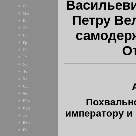
Васильеви
Лл
Мм
Петру Ве
Нн
Оо
самодер
Пп
Рр
О
Сс
Тт
Уу
Фф
Хх
Цц
Чч
Похвально
Шш
Щщ
императору и
Ээ
Юю
Яя