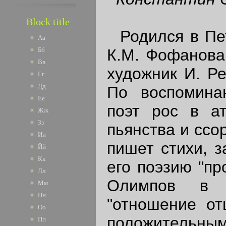
Block title
Родился в Пет
Аа
К.М. Фофанова
Бб
Вв
художник И. Ре
Гг
Дд
По воспомина
Ее
поэт рос в ат
Жж
Зз
пьянства и ссор
Ии
пишет стихи, з
Йй
Кк
его поэзию "пр
Лл
Олимпов в а
Мм
Нн
"отношение от
Оо
положительным
Пп