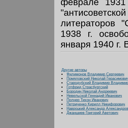
феврале 1931 
"антисовет
литераторов "
1938 г. освоб
января 1940 г. 
Другие авторы
Филимонов Владимир Сергеевич
Помяловский Николай Герасимови
Стародубский Владимир Владими
Готфрид Страсбургский
Бородин Николай Андреевич
Невельской Геннадий Иванович
Полнер Тихон Иванович
Петриченко Кирилл Никифорович
Навроцкий Александр Александро
Джаншиев Григорий Аветович