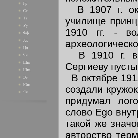
Рр
В 1907 г. око
Сс
училище принца
Тт
Уу
1910 гг. - во
Фф
Хх
археологическо
Цц
В 1910 г. вм
Чч
Шш
Сергиеву пусты
Щщ
В октябре 1911
Ээ
Юю
создали кружок
Яя
придумал лого
слово Ego внут
такой же значо
авторство терм