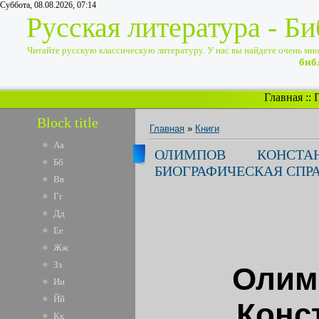
Суббота, 08.08.2026, 07:14
Русская литература - Б
Читайте русскую классическую литературу. У нас вы найдете очень много
биб
Главная
::
Block title
Главная
»
Книги
Аа
ОЛИМПОВ КОНСТА
Бб
БИОГРАФИЧЕСКАЯ СПР
Вв
Гг
Дд
Ее
Жж
Зз
Олим
Ии
Йй
Конс
Кк