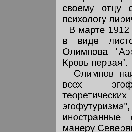
своему отцу 
психологу лири
В марте 1912 г
в виде листо
Олимпова "Аэ
Кровь первая".
Олимпов наиб
всех эгофу
теоретическ
эгофутуризма
иностранные 
манеру Северя