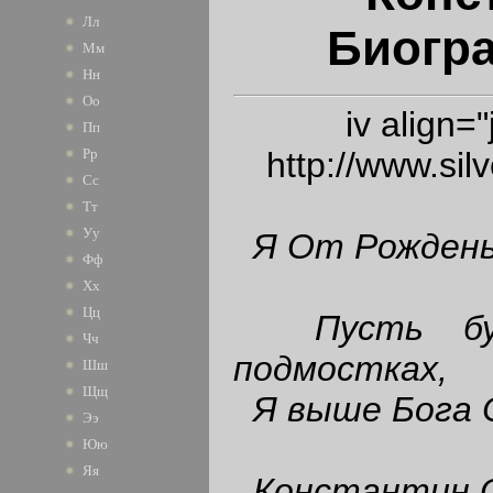
Лл
Биогр
Мм
Нн
Оо
iv align=
Пп
http://www.sil
Рр
Сс
Тт
Уу
Я От Рождень
Фф
Хх
Цц
Пусть буде
Чч
подмостках,
Шш
Щщ
Я выше Бога 
Ээ
Юю
Яя
Константин 