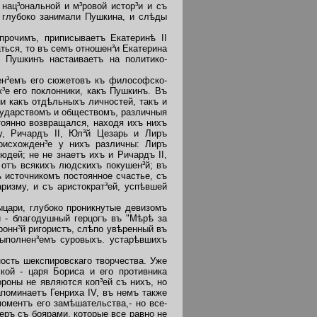
ац³ональной и м³ровой истор³и и съ
 глубоко занимали Пушкина, и слѣды
рочимъ, приписываетъ Екатеринѣ II
ться, то въ семъ отношен³и Екатерина
) Пушкинъ настаиваетъ на политико-
н³емъ его сюжетовъ къ философско-
³е его поклонники, какъ Пушкинъ. Въ
и какъ отдѣльныхъ личностей, такъ и
сударствомъ и обществомъ, различныя
тоянно возвращался, находя ихъ нихъ
у, Ричардъ II, Юл³й Цезарь и Лиръ
оисхожден³е у нихъ различны: Лиръ
дей; не не знаетъ ихъ и Ричардъ II,
 отъ всякихъ людскихъ покушен³й; въ
 источникомъ постоянное счастье, съ
изму, и съ аристократ³ей, успѣвшей
цари, глубоко проникнутые девизомъ
й - благодушный герцогъ въ "Мѣрѣ за
онн³й ригористъ, слѣпо увѣренный въ
выполнен³емъ суровыхъ. устарѣвшихъ
ость шекспировскаго творчества. Уже
кой - царя Бориса и его противника
роны не являются коп³ей съ нихъ, но
поминаетъ Генриха IV, въ немъ также
оментъ его замѣшательства,- но все-
теръ съ боярами, которые все равно не