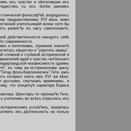
кимъ ихъ чувство и обогатившая ихъ
опедистовъ къ ихъ болѣе раннимъ
 стоической философ³ей, возродилось
ему предшественнику XVI вѣка, живо
истинной учительницей жизни хотя бы
етъ развит³ю въ насъ самопознан³я,
ной дѣйствительности находятъ себѣ
³ю современности.
мъ и политикамъ, огромное значен³е
спитать общество и "укротить нравы".
й сложной и глубокой исторической и
азителей идей и чувствъ ген³альнаго
 нидерландской независимости однимъ
тѣ"; къ тому же историческому циклу
"Гетца фонъ-Берлихингенъ" Гете, какъ
етъ котораго взятъ имъ XVI же вѣка.
 и русскимъ смутнымъ временемъ, и
ому, что концепц³я характера Бориса
актера. Шекспиръ по признан³ю Гете,
хъ учителемъ во всѣхъ отрасляхъ ихъ
историческимъ услов³ямъ, оказалась
должить ихъ дѣятельность на пользу