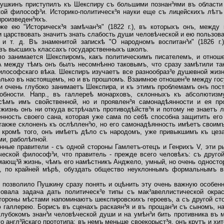
шкинъ приступилъ къ Шекспиру съ большими познан³ями въ области н
кой философ³и. Историко-политическ³я науки еще съ лицейскихъ лѣтъ
произведен³яхъ.
ею "Историческ³я замѣчан³я" (1822 г.), въ которыхъ онъ, между п
и царствовать значитъ знать слабость души человѣческой и ею пользова
 и т. д. Въ знаменитой запискѣ "О народномъ воспитан³и" (1826 г.
въ высшихъ классахъ государственныхъ школъ.
 занимается Шекспиромъ, какъ политическимъ писателемъ, и отноше
А между тѣмъ онъ былъ несомнѣнно таковымъ, что сразу замѣтили так
философскаго вѣка. Шекспиръ изучаетъ все разнообраз³е душевной жизн
олько въ настоящемъ, но и въ прошломъ. Взаимное отношен³е между го
и очень глубоко занимаетъ Шекспира, и къ этимъ проблемамъ онъ пос
обности. Напр., въ галлереѣ монарховъ, склонныхъ къ абсолютизм
сѣмъ имъ свойственной, но и проявлен³я самонадѣянности и ея пр
жизнь онъ ни откуда встрѣчалъ противодѣйств³я и потому не знаетъ лю
ность своего сана, которая уже сама по себѣ способна защитить его
акже склоненъ къ ослѣплен³ю, но его самонадѣянность имѣетъ своимъ
 кромѣ того, онъ имѣетъ дѣло съ народомъ, уже привыкшимъ къ цезар
ми, раболѣпной.
е правители - съ одной стороны Гамлетъ-отецъ и Генрихъ V, эти ры
еской философ³и, что правитель - прежде всего человѣкъ: съ друго
мающ³й жизнь, чѣмъ его намѣстникъ Анджело, умный, но очень одностор
и, по крайней мѣрѣ, обуздать общество неуклоннымъ формальнымъ 
позволило Пушкину сразу понять и оцѣнить эту очень важную особенн
совала задача дать политическ³е типы съ мак³авеллистической окрас
тороны мѣстами напоминаютъ шекспировскихъ героевъ, а съ другой сто
галлерею. Борисъ въ сценахъ раскаян³я и въ прощан³и съ сыномъ, на
глубокомъ знан³и человѣческой души и на умѣн³и бить противника въ м
о англ³йскаго прототипа: въ немъ меньше своекорыст³я, онъ крутъ и хи