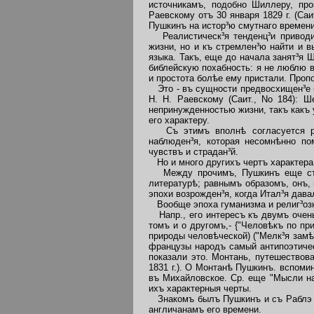
источникамъ, подобно Шиллеру, пр
Раевскому отъ 30 января 1829 г. (Са
Пушкинъ на истор³ю смутнаго времени
Реалистическ³я тенденц³и приводил
жизни, но и къ стремлен³ю найти и 
языка. Такъ, еще до начала занят³я Ш
библейскую похабность: я не люблю 
и простота болѣе ему пристали. Проп
Это - въ сущности предвосхищен³е б
Н. Н. Раевскому (Саит., No 184): Ш
непринужденностью жизни, такъ какъ 
его характеру.
Съ этимъ вполнѣ согласуется ран
наблюден³я, которая несомнѣнно по
чувствъ и страдан³й.
Но и много другихъ чертъ характера 
Между прочимъ, Пушкинъ еще съ дѣ
литературѣ; равнымъ образомъ, онъ,
эпохи возрожден³я, когда Итал³я дава
Вообще эпоха гуманизма и религ³озн
Напр., его интересъ къ двумъ очень
томъ и о другомъ,- {"Человѣкъ по пр
природы человѣческой) ("Мелк³я замѣтк
французы народъ самый антипоэтичес
показали это. Монтань, путешествов
1831 г.). О Монтанѣ Пушкинъ. вспоми
въ Михайловское. Ср. еще "Мысли на 
ихъ характерныя черты.
Знакомъ былъ Пушкинъ и съ Раблэ (с
англичанамъ его времени.