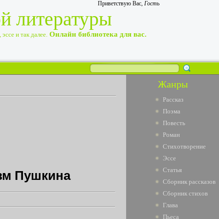
Приветствую Вас
,
Гость
ой литературы
Онлайн библиотека для вас.
эссе и так далее.
Жанры
Рассказ
Поэма
Повесть
Роман
Стихотворение
Эссе
Статья
зм Пушкина
Сборник рассказов
Сборник стихов
Глава
Пьеса