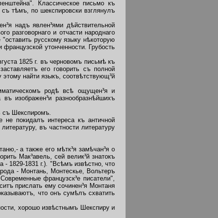
енштейна". Классическое письмо къ
ѣ съ тѣмъ, по шекспировски взглянулъ
ен³я надъ явлен³ями дѣйствительной
го разговорнаго и отчасти народнаго
³е "оставить русскому языку нѣкоторую
 французской утонченности. Грубость
уста 1825 г. въ черновомъ письмѣ къ
 заставляетъ его говорить съ полной
у этому найти языкъ, соотвѣтствующ³й
мматическомъ родѣ всѣ ощущен³я и
а въ изображен³и разнообразнѣйшихъ
ь съ Шекспиромъ.
 не покидалъ интереса къ античной
литературу, въ частности литературу
ню,- а также его мѣтк³я замѣчан³я о
орить Мак³авель, сей велик³й знатокъ
 - 1829-1831 г.). "Всѣмъ извѣстно, что
рода - Монтань, Монтескье, Вольтеръ
"Современные французск³е писатели",
оситъ прислать ему сочинен³я Монтаня
показываютъ, что онъ сумѣлъ схватить
ности, хорошо извѣстнымъ Шекспиру и