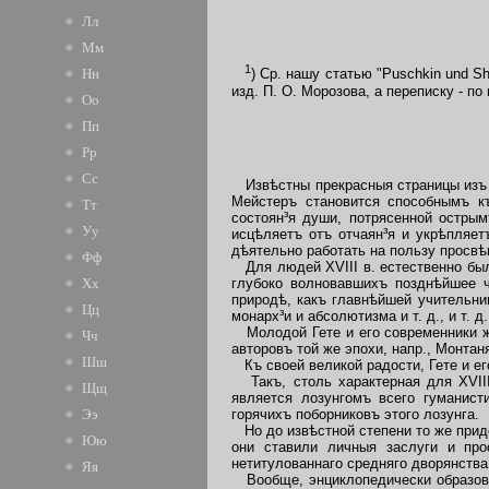
Лл
Мм
1
Нн
) Ср. нашу статью "Puschkin und Sh
изд. П. О. Морозова, а переписку - по 
Оо
Пп
Рр
Сс
Извѣстны прекрасныя страницы изъ "
Мейстеръ становится способнымъ к
Тт
состоян³я души, потрясенной остры
Уу
исцѣляетъ отъ отчаян³я и укрѣпляе
дѣятельно работать на пользу просвѣ
Фф
Для людей XVIII в. естественно был
глубоко волновавшихъ позднѣйшее ч
Хх
природѣ, какъ главнѣйшей учительни
Цц
монарх³и и абсолютизма и т. д., и т. д.
Молодой Гете и его современники жи
Чч
авторовъ той же эпохи, напр., Монтан
Шш
Къ своей великой радости, Гете и ег
Такъ, столь характерная для XVIII
Щщ
является лозунгомъ всего гуманист
горячихъ поборниковъ этого лозунга.
Ээ
Но до извѣстной степени то же приде
Юю
они ставили личныя заслуги и про
нетитулованнаго средняго дворянств
Яя
Вообще, энциклопедически образован