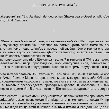
1
ШЕКСПИРИЗМЪ ПУШКИНА
).
akespeare" въ 43 т. Jahrbuch der deutschen Shakespeare-Gesellschaft. С
изд. В. И. Саитова.
I.
Вильгельма Мейстера" Гете, посвященныя вл³ян³ю Шекспира на нѣмецк
ъ глубокому пониман³ю Шекспира въ самый критическ³й моментъ сво
мъ отчаян³емъ подъ вл³ян³емъ несчастной любви. Этого горячаго сто
тъ въ немъ вкусъ къ реальной дѣйствительности; вмѣстѣ съ тѣмъ Ше
щен³я своихъ соотечественниковъ.
ъ привлекателенъ вѣкъ Шекспира - велик³й и мятежный XVI вѣкъ, кот
еловѣчество,- напр. просвѣщен³е, какъ культурная сила, равенство 
цѣ жизни, церковь и государство, различныя формы государственнаго 
во интересовались XVI вѣкомъ въ Герман³и. Эти занят³я невольно об
я, Амьо, Раблэ и Маро, авторовъ, очень важныхъ для пониман³я XVI вѣка
о современники находили у гуманистовъ отвѣтъ на самые жизненные зап
 в. мысль о превосходствѣ природныхъ дарован³и, образован³я и ли
ическаго движен³я. Въ частности и Шекспиръ, представитель средня
тся сказать и о русскихъ неогуманистахъ первой четверти прошлаго ст
свѣщен³е выше происхожден³я, вѣдь и они мечтали о создан³и пр
а въ союзѣ съ наиболѣе даровитыми элементами изъ низшихъ сослов³й.
ные люди конца XVIII и начала XIX вѣка имѣли много данныхъ для г