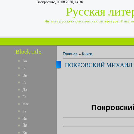
Воскресенье, 09.08.2026, 14:36
Русская лите
Читайте русскую классическую литературу. У нас вы 
Block title
Главная
»
Книги
Аа
ПОКРОВСКИЙ МИХАИЛ
Бб
Вв
Гг
Дд
Ее
Жж
Покровски
Зз
Ии
Йй
Кк