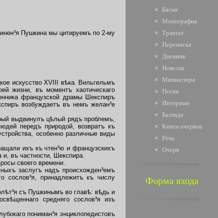
Басня
Монография
Трактат
очинен³я Пушкина мы цитируемъ по 2-му
Переписка
Дневник
Новелла
Миниатюра
ое искусство XVIII вѣка. Вильгельмъ
ей жизни, въ моментъ хаотическаго
Песня
ронника французской драмы Шекспиръ
Интервью
кспиръ возбуждаетъ въ немъ желан³е
Баллада
орый выдвинулъ цѣлый рядъ проблемъ,
людей передъ природой, возвратъ къ
Книга очерков
устройства, особенно различные виды
Речь
ращали ихъ къ чтен³ю и французскихъ
Очерк
 и, въ частности, Шекспира.
росы своего времени.
чныхъ заслугъ надъ происхожден³емъ
го сослов³я, принадлежитъ къ числу
Форма входа
олѣт³я съ Пушкинымъ во главѣ: вѣдь и
освѣщеннаго средняго сослов³я изъ
лубокаго пониман³я энциклопедистовъ