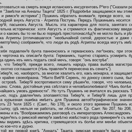
ъ.
озваться на смерть вождя испанскихъ инсургентовъ Р³его ("Сказали ра
Замѣтки на Анналы Тацита" 1825 г. {Подробнѣе защищаемся мы этими
 и римск³е историки".} Пушкинъ обратилъ вниман³е, прежде всего, на 
одной внукъ Августа - Агриппа Постумь. Передъ Пушкинымъ носится 
ер³й, пасынокъ Августа. Мысль эта характерна для поэта, занятаго 
тельна исторически: хотя Августъ и стремился къ фактическому введ
и о какомъ бы то ни бы.ю порядкѣ престолонаслѣд³я не могло быть и рѣ
а Агриппы (отличавшагося "необычайной силой, дерзостью и даже п
мптр³емъ) соображен³е, что люди въ родѣ Агриппы всегда могутъ им
а.
 подавлен³е бунта паннонскихъ и германскихъ лег³оновъ; при этомъ
 черточка въ описан³и бунта: Германикъ, тщетно стараясь усмирить бу
да одинъ изъ нихъ подалъ свой мечъ, говоря: "онъ вострѣе".
что Тибер³й, прежде всего, лишилъ народъ права выбора магистра
охотно соглашается (тѣнь правлен³я перенесена въ сенатъ").
ер³я, но, наоборотъ, за многое хвалитъ его, какъ монарха, и защищает
райне своеобразна. "Нѣкто Виб³й Серенъ, по доносу своего сына, б
 островѣ. Тибер³й воспротивился сему рѣшен³ю, говоря, что
человѣка
изни
. Слова, достойныя ума свѣтлаго и человѣколюбиваго! Чѣмъ болѣе
айшихъ умовъ древности". Но тутъ Пушкинъ не вчитался въ разсказъ Тац
но, подъ давлен³емъ злопамятства Тибер³я, и Тибер³й лишь для пр
та курьезная ошибка имѣетъ для Пушкина автоб³ографическое значе
ъ 23 ³юля 1825 г. (Саит., No 178), и около этого времени Пушкинъ 
сылку, гдѣ нельзя ни работать, ни лѣчиться. Ср. Саит. No 207, No 208,
ложены и въ "Воображаемомъ разговорѣ съ императоромъ Александромъ 
жден³яхъ о римской импер³и замѣтно извѣстнаго рода примирен³е съ м
ы видимъ здѣсь критика, стремящагося къ болѣе или менѣе объектив
но кое-что и дурно.
й же первой книгѣ "Анналъ" Тацита, римская монарх³я была не одн