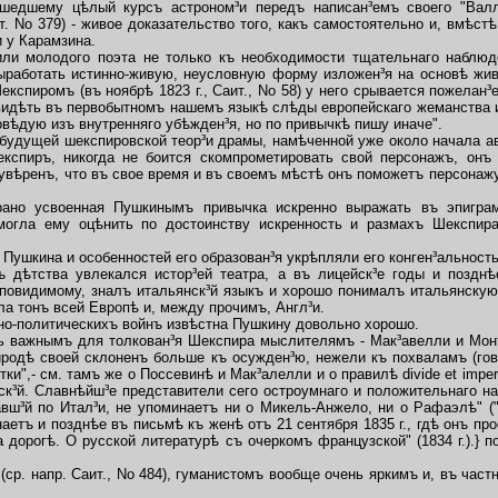
ошедшему цѣлый курсъ астроном³и передъ написан³емъ своего "Валл
ит. No 379) - живое доказательство того, какъ самостоятельно и, вмѣст
 у Карамзина.
и молодого поэта не только къ необходимости тщательнаго наблюд
выработать истинно-живую, неусловную форму изложен³я на основѣ живо
експиромъ (въ ноябрѣ 1823 г., Саит., No 58) у него срывается пожелан
видѣть въ первобытномъ нашемъ языкѣ слѣды европейскаго жеманства и
овѣдую изъ внутренняго убѣжден³я, но по привычкѣ пишу иначе".
удущей шекспировской теор³и драмы, намѣченной уже около начала авг
експиръ, никогда не боится скомпрометировать свой персонажъ, онъ
увѣренъ, что въ свое время и въ своемъ мѣстѣ онъ поможетъ персонаж
о усвоенная Пушкинымъ привычка искренно выражать въ эпигра
могла ему оцѣнить по достоинству искренность и размахъ Шекспир
Пушкина и особенностей его образован³я укрѣпляли его конген³альност
тства увлекался истор³ей театра, а въ лицейск³е годы и позднѣе
 повидимому, зналъ итальянск³й языкъ и хорошо понималъ итальянскую 
ла тонъ всей Европѣ и, между прочимъ, Англ³и.
о-политическихъ войнъ извѣстна Пушкину довольно хорошо.
 важнымъ для толкован³я Шекспира мыслителямъ - Мак³авелли и Монта
иродѣ своей склоненъ больше къ осужден³ю, нежели къ похваламъ (гов
и",- см. тамъ же о Поссевинѣ и Мак³алелли и о правилѣ divide et impera
к³й. Славнѣйш³е представители сего остроумнаго и положительнаго на
авш³й по Итал³и, не упоминаетъ ни о Микель-Анжело, ни о Рафаэлѣ" (
наетъ и позднѣе въ письмѣ къ женѣ отъ 21 сентября 1835 г., гдѣ онъ пр
дорогѣ. О русской литературѣ съ очеркомъ французской" (1834 г.).} 
р. напр. Саит., No 484), гуманистомъ вообще очень яркимъ и, въ част