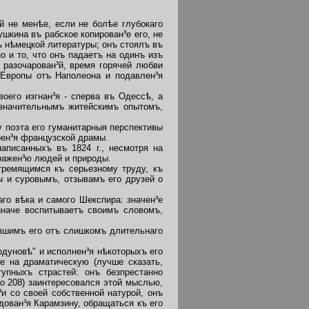
 не менѣе, если не болѣе глубокаго
шкина въ рабское копирован³е его, не
ъ нѣмецкой литературы; онъ стоялъ въ
 и то, что онъ падаетъ на одинъ изъ
 разочарован³й, время горячей любви
 Европы отъ Наполеона и подавлен³я
его изгнан³я - сперва въ Одессѣ, а
значительнымъ житейскимъ опытомъ,
 поэта его гуманитарныя перспективы
оен³я французской драмы.
писанныхъ въ 1824 г., несмотря на
бражен³ю людей и природы.
ремящимся къ серьезному труду, къ
 и суровымъ, отзывамъ его друзей о
о вѣка и самого Шекспира: значен³е
иначе воспитываетъ своимъ словомъ,
вшимъ его отъ слишкомъ длительнаго
дуновѣ" и исполнен³я нѣкоторыхъ его
³е на драматическую (лучше сказать,
упныхъ страстей: онъ безпрестанно
o 208) заинтересовался этой мыслью,
и со своей собственной натурой, онъ
дован³я Карамзину, обращаться къ его