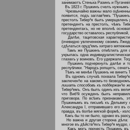
занимаютъ Стенька Разинъ и Пугачев
Въ 1823 г. Пушкинъ счелъ нужнымъ от
Чрезвычайно важны мало оцѣненныя "
появится, подъ заглав³емъ "Пушкинъ
престолъ Тибер³я былъ умерщвленъ р
претендентъ на престолъ, чѣмъ Тиб
претендентахъ, но не вполнѣ основа
государство оставалось республикой, 
Далѣе, тацитовская характеристик
(очевидно увлеченному своимъ Лжеди
сдѣлаться оруд³емъ хитраго мятежник
Тамъ же Пушкинъ отмѣтилъ для себя
укрылась одна индивидуалистическая
глазахъ у воиновъ. Его удержали. Тог
Пушкинъ подчеркнулъ далѣе и то, 
республики. "Народъ ропщетъ, сенатъ 
Тѣмъ не менѣе Пушкинъ не винитъ Тиб
Въ одномъ случаѣ похвала Тибер³ю к
заключен³ю на какомъ-то безводномъ
лишать способовъ къ поддержан³ю ж
Тибер³емъ. Онъ былъ одинъ изъ велич
что Виб³й осужденъ былъ неправиль
приговора. По всѣмъ признакамъ, э
Пушкинымъ въ письмѣ къ Дельвигу от
Александра I, отправившаго его въ с
правда, въ болѣе мягкой формѣ,- из
Какъ бы то ни было, однако въ разсу
Но важна и другая сторона дѣла: м
многое въ дѣйств³яхъ Тибер³я мудро, 
Какъ могъ прочесть Пушкинъ въ то