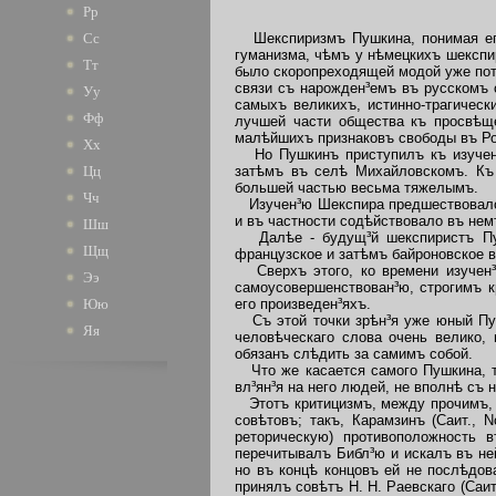
Рр
Шекспиризмъ Пушкина, понимая его 
Сс
гуманизма, чѣмъ у нѣмецкихъ шекспир
Тт
было скоропреходящей модой уже пото
связи съ нарожден³емъ въ русскомъ 
Уу
самыхъ великихъ, истинно-трагическ
Фф
лучшей части общества къ просвѣще
малѣйшихъ признаковъ свободы въ Рос
Хх
Но Пушкинъ приступилъ къ изучен³ю
затѣмъ въ селѣ Михайловскомъ. Къ
Цц
большей частью весьма тяжелымъ.
Чч
Изучен³ю Шекспира предшествовало т
и въ частности содѣйствовало въ нем
Шш
Далѣе - будущ³й шекспиристъ Пушк
Щщ
французское и затѣмъ байроновское в
Сверхъ этого, ко времени изучен³
Ээ
самоусовершенствован³ю, строгимъ 
его произведен³яхъ.
Юю
Съ этой точки зрѣн³я уже юный Пуш
Яя
человѣческаго слова очень велико,
обязанъ слѣдить за самимъ собой.
Что же касается самого Пушкина, т
вл³ян³я на него людей, не вполнѣ съ
Этотъ критицизмъ, между прочимъ, в
совѣтовъ; такъ, Карамзинъ (Саит., 
реторическую) противоположность 
перечитывалъ Библ³ю и искалъ въ не
но въ концѣ концовъ ей не послѣдов
принялъ совѣтъ Н. Н. Раевскаго (Саи