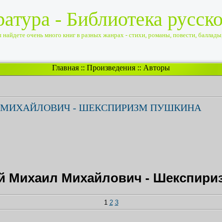
ратура - Библиотека русск
найдете очень много книг в разных жанрах - стихи, романы, повести, баллады, 
Главная
::
Произведения
::
Авторы
 МИХАЙЛОВИЧ - ШЕКСПИРИЗМ ПУШКИНА
й Михаил Михайлович - Шекспири
1
2
3