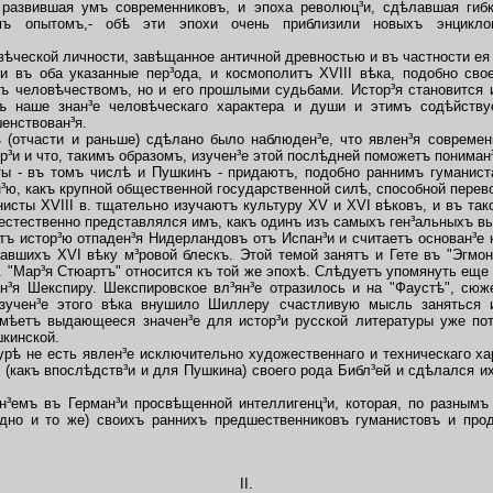
 развившая умъ современниковъ, и эпоха революц³и, сдѣлавшая гиб
кимъ опытомъ,- обѣ эти эпохи очень приблизили новыхъ энцикл
ческой личности, завѣщанное античной древностью и въ частности ея
и въ оба указанные пер³ода, и космополитъ XVIII вѣка, подобно сво
ъ человѣчествомъ, но и его прошлыми судьбами. Истор³я становится 
тъ наше знан³е человѣческаго характера и души и этимъ содѣйству
енствован³я.
тчасти и раньше) сдѣлано было наблюден³е, что явлен³я современ
р³и и что, такимъ образомъ, изучен³е этой послѣдней поможетъ пониман
 - въ томъ числѣ и Пушкинъ - придаютъ, подобно раннимъ гуманиста
³ю, какъ крупной общественной государственной силѣ, способной перево
сты XVIII в. тщательно изучаютъ культуру XV и XVI вѣковъ, и въ тако
стественно представлялся имъ, какъ одинъ изъ самыхъ ген³альныхъ выр
етъ истор³ю отпаден³я Нидерландовъ отъ Испан³и и считаетъ основан³е
авшихъ XVI вѣку м³ровой блескъ. Этой темой занятъ и Гете въ "Эгмон
"Мар³я Стюартъ" относится къ той же эпохѣ. Слѣдуетъ упомянуть еще 
³я Шекспиру. Шекспировское вл³ян³е отразилось и на "Фаустѣ", сюж
изучен³е этого вѣка внушило Шиллеру счастливую мысль заняться
имѣетъ выдающееся значен³е для истор³и русской литературы уже пот
кинской.
 не есть явлен³е исключительно художественнаго и техническаго хар
 (какъ впослѣдств³и и для Пушкина) своего рода Библ³ей и сдѣлался и
мъ въ Герман³и просвѣщенной интеллигенц³и, которая, по разнымъ 
одно и то же) своихъ раннихъ предшественниковъ гуманистовъ и про
II.