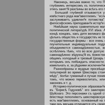
Наконецъ, весьма важно то, что Пу
глубокимъ интересомъ къ политичес
этихъ занят³й разсѣяны во всѣхъ его 
Большой глубиной отзываются уже 
извѣстнаго рода мак³авеллизмъ: "есл
заслуживаетъ удивлен³я потомства"
философскомъ преподаван³и истор³и 
Новѣйшая наука сравнительно мало
политической литературѣ XVI вѣка. 
концѣ концовъ, какъ дитя великаго 
цѣлыхъ обществъ и государствъ не т
государственныя формы - все очень 
поучительныя индивидуальныя подр
объединяются самонадѣянностью, в
ослѣпленъ тѣмъ, что во всю долгую 
самонадѣянно вѣрующ³й въ божествен
общемъ холодный и трезвый Цезарь т
которымъ онъ побѣждалъ опасности;
измельчать и, за рѣдкими исключен³я
Разнообразны и мудрые просвѣщенны
популярной во время Шекспира стоич
мѣру", болѣе гуманный и лучше пони
томъ, что можно перевоспитать, ил
законовъ и т. д.
Историко-политическое образован³е 
въ "Борисѣ Годуновѣ" его заинтере
Шуйскаго. Это персонажи съ одной с
блестяще пополняютъ шекспировскую 
есть мак³авеллизмъ, основанный на 
таки онъ весьма отличается отъ своег