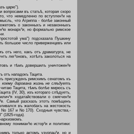
зъ царю").
 вопросами въ статьѣ, которая скоро
то, что немедленно по вступлен³и на
мысль, что Агриппа - болѣе законный
сюжетомъ о законныхъ и незаконныхъ
ен³ю монарх³и, но формально римское
чи.
ростотой ума") подсказала Пушкину
ѣть большое число приверженцевъ или
 отъ него, какъ отъ драматурга, не
нтъ лег³оновъ, хотѣлъ заколоться на
товъ и тѣмъ довершилъ уничтожен³е
ъ отъ нападокъ Тацита.
ылъ присужденъ римскимъ сенатомъ къ
, коему дарована жизнь не слѣдуетъ
 читаю Тацита, тѣмъ болѣе мирюсь съ
ита (IV, 30), изъ котораго слѣдуетъ,
илич³я ходатайствовали о смягчен³и
н³е. Самый разсказъ этотъ помѣщенъ
изливался въ жалобахъ на жестокость
 No 167 и No 170). Сходныя чувства,-
I"
(1825-года).
онархизмомъ.
ному пониман³ю истор³и и политики:
имъ только актомъ узурпац³и, но и