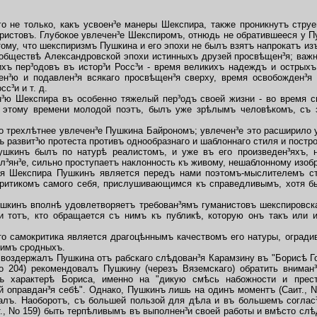
не только, какъ усвоен³е манеры Шекспира, также проникнутъ струей
истовъ. Глубокое увлечен³е Шекспиромъ, отнюдь не обратившееся у Пу
му, что шекспиризмъ Пушкина и его эпохи не былъ взятъ напрокатъ из
обществѣ Александровской эпохи истинныхъ друзей просвѣщен³я; важно
ихъ пер³одовъ въ истор³и Росс³и - время великихъ надеждъ и острыхъ
н³ю и подавлен³я всякаго просвѣщен³я сверху, время освобожден³я
с³и и т. д.
 Шекспира въ особенно тяжелый пер³одъ своей жизни - во время сво
 этому времени молодой поэтъ, былъ уже зрѣлымъ человѣкомъ, съ 
рехлѣтнее увлечен³е Пушкина Байрономъ; увлечен³е это расширило у
ъ развит³ю протеста противъ однообразнаго и шаблоннаго стиля и постр
инъ былъ по натурѣ реалистомъ, и уже въ его произведен³яхъ, на
л³ян³е, сильно проступаетъ наклонность къ живому, нешаблонному изо
я Шекспира Пушкинъ является передъ нами поэтомъ-мыслителемъ ст
критикомъ самого себя, прислушивающимся къ справедливымъ, хотя бы
кинъ вполнѣ удовлетворяетъ требован³ямъ гуманистовъ шекспировскаг
 и тотъ, кто обращается съ нимъ къ публикѣ, которую онъ такъ или 
о самокритика является драгоцѣннымъ качествомъ его натуры, огради
 нимъ сродныхъ.
оздержалъ Пушкина отъ рабскаго слѣдован³я Карамзину въ "Борисѣ Го
No 204) рекомендовалъ Пушкину (черезъ Вяземскаго) обратить вниман
въ характерѣ Бориса, именно на "дикую смѣсь набожности и прест
й оправдан³я себѣ". Однако, Пушкинъ лишь на одинъ моментъ (Саит., N
алъ. Наоборотъ, съ большей пользой для дѣла и въ большемъ соглас³
т., No 159) быть терпѣливымъ въ выполнен³и своей работы и вмѣсто слѣ