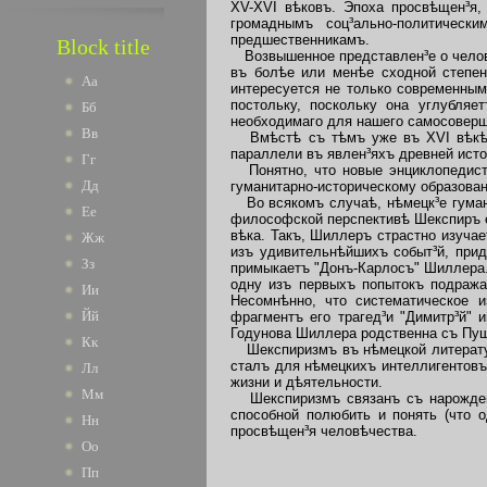
XV-XVI вѣковъ. Эпоха просвѣщен³я,
громаднымъ соц³ально-политичес
предшественникамъ.
Block title
Возвышенное представлен³е о человѣ
въ болѣе или менѣе сходной степен
Аа
интересуется не только современным
постольку, поскольку она углубляе
Бб
необходимаго для нашего самосоверш
Вв
Вмѣстѣ съ тѣмъ уже въ XVI вѣкѣ (о
параллели въ явлен³яхъ древней исто
Гг
Понятно, что новые энциклопедисты
Дд
гуманитарно-историческому образован
Во всякомъ случаѣ, нѣмецк³е гумани
Ее
философской перспективѣ Шекспиръ е
вѣка. Такъ, Шиллеръ страстно изуча
Жж
изъ удивительнѣйшихъ событ³й, прид
Зз
примыкаетъ "Донъ-Карлосъ" Шиллера. 
одну изъ первыхъ попытокъ подражан
Ии
Несомнѣнно, что систематическое 
Йй
фрагментъ его трагед³и "Димитр³й" 
Годунова Шиллера родственна съ Пуш
Кк
Шекспиризмъ въ нѣмецкой литературѣ
сталъ для нѣмецкихъ интеллигентовъ
Лл
жизни и дѣятельности.
Мм
Шекспиризмъ связанъ съ нарожден³е
способной полюбить и понять (что 
Нн
просвѣщен³я человѣчества.
Оо
Пп