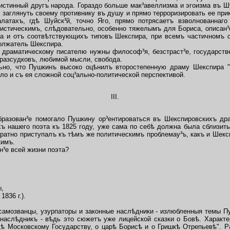
 истинный другъ народа. Гораздо больше мак³авеллизма и эгоизма въ Ш
 заглянуть своему противнику въ душу и прямо терроризировать ее пр
латахъ, гдѣ Шуйск³й, точно Яго, прямо потрясаетъ взволнованнаг
истическимъ, слѣдовательно, особенно тяжелымъ для Бориса, описан³е
иса и отъ соотвѣтствующихъ типовъ Шекспира, при всемъ частичномъ 
олжатель Шекспира.
драматическому писателю нужны философ³я, безстраст³е, государстве
дразсудковъ, любимой мысли, свобода.
но, что Пушкинъ высоко оцѣнилъ второстепенную драму Шекспира "
о и съ ея сложной соц³ально-политической перспективой.
III.
азован³е помогало Пушкину ор³ентироваться въ Шекспировскихъ др
хъ нашего поэта къ 1825 году, уже сама по себѣ должна была сблизить
ратно приступалъ къ тѣмъ же политическимъ проблемау³ъ, какъ и Шексп
кимъ.
³е всей жизни поэта?
ы,
1836 г.).
амозванцы, узурпаторы и законные наслѣдники - излюбленныя темы Пу
наслѣдникъ - вѣдь это сюжетъ уже лицейской сказки о Бовѣ. Характе
дѣ Московскому Государству, о царѣ Борисѣ и о Гришкѣ Отрепьевѣ".