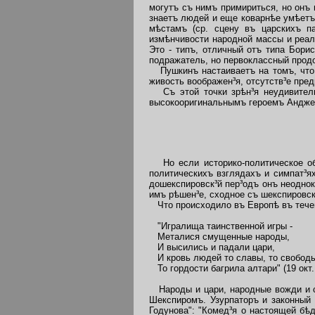
могутъ съ нимъ примириться, но онъ
знаетъ людей и еще коварнѣе умѣетъ
мѣстамъ (ср. сцену въ царскихъ па
измѣнчивости народной массы и реал
Это - типъ, отличный отъ типа Бор
подражатель, но первоклассный прод
Пушкинъ настаиваетъ на томъ, что 
живость воображен³я, отсутств³е пре
Съ этой точки зрѣн³я неудивитель
высокооригинальнымъ героемъ Анджел
Но если историко-политическое обр
политическихъ взглядахъ и симпат³я
дошекспировск³й пер³одъ онъ неоднок
имъ рѣшен³е, сходное съ шекспировс
Что происходило въ Европѣ въ течен
"Игралища таинственной игры -
Металися смущенные народы,
И высились и падали цари,
И кровь людей то славы, то свобод
То гордости багрила алтари" (19 окт. 
Народы и цари, народные вожди и с
Шекспиромъ. Узурпаторъ и законный 
Годунова": "Комед³я о настоящей бѣ