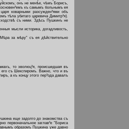
уйскомъ; онъ не менѣе, чѣмъ Борисъ,
икосновен³емъ къ самымъ больнымъ ея
о царя коварными разсужден³ями объ
мъ тѣла убитаго царевича Димитр³я).
сходствѣ съ ними. Здѣсь Пушкинъ не
нныя мысли историка, догадливость,
Мѣра за мѣру" съ ея дѣйствительно
амахъ, то эволюц³я, происшедшая въ
 его съ Шекспиромъ. Важно, что и въ
иръ, а къ концу этого пер³ода давалъ
шкина еще задолго до знакомства съ
рно первоначальное заглав³е "Бориса
 Равнымъ образомъ Пушкина уже давно