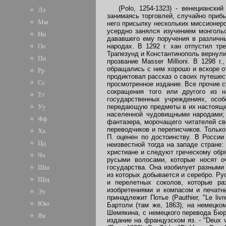
(Polo, 1254-1323) - венецианский
Лл
занимаясь торговлей, случайно прибы
Мм
него присылку нескольких миссионеро
усердно занялся изучением монголь
Нн
дававшего ему поручения в различны
народах. В 1292 г. хан отпустил тр
Оо
Трапезунд и Константинополь вернули
Пп
прозвание Masser Millioni. В 1298 
обращались с ним хорошо и вскоре от
Рр
продиктовал рассказ о своих путешес
Сс
просмотренное издание. Все прочие 
сокращения того или другого из 
Тт
государственных учреждениях, осо
передающую предметы в их настоящем
Уу
населенной чудовищными народами; 
Фф
фантазера, морочащего читателей св
переводчиков и переписчиков. Тольк
Хх
П. оценен по достоинству. В Росси
Цц
неизвестной тогда на западе стране:
христиане и следуют греческому обр
Чч
русыми волосами, которые носят о
государства. Она изобилует разными 
Шш
из которых добывается и серебро. Ру
Щщ
и перелетных соколов, которые ра
изобретениями и компасом и печатн
Ээ
принадлежит Потье (Pauthier, "Le li
Юю
Бартоли (там же, 1863); на немецком 
Шемякина, с немецкого перевода Бюрка
Яя
издание на французском яз. - "Deux vo