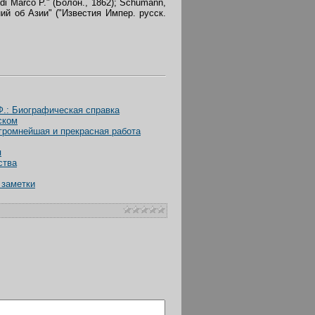
tti di Marco P." (Болон., 1862); Schumann,
ий об Азии" ("Известия Импер. русск.
Ф.: Биографическая справка
ском
громнейшая и прекрасная работа
я
ства
 заметки