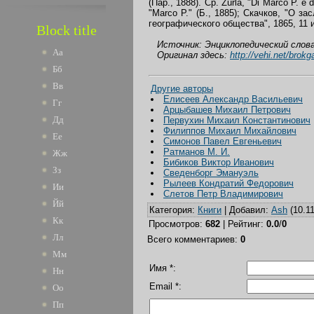
(Пар., 1888). Ср. Zúrla, "Di Marco P. e d
"Marco P." (Б., 1885); Скачков, "О 
географического общества", 1865, 11 и
Block title
Источник: Энциклопедический слова
Аа
Оригинал здесь:
http://vehi.net/brok
Бб
Вв
Другие авторы
Елисеев Александр Васильевич
Гг
Арцыбашев Михаил Петрович
Дд
Первухин Михаил Константинович
Филиппов Михаил Михайлович
Ее
Симонов Павел Евгеньевич
Ратманов М. И.
Жж
Бибиков Виктор Иванович
Зз
Сведенборг Эмануэль
Рылеев Кондратий Федорович
Ии
Слетов Петр Владимирович
Йй
Категория
:
Книги
|
Добавил
:
Ash
(10.11
Кк
Просмотров
:
682
|
Рейтинг
:
0.0
/
0
Лл
Всего комментариев
:
0
Мм
Имя *:
Нн
Email *:
Оо
Пп