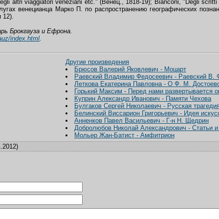
egli altri viaggiatori veneziani etc." (Венец., 1818-19); Bianconi, "Degli scri
заслугах венецианца Марко П. по распространению географических познан
 12).
рь Брокгауза и Ефрона.
gauz/index.html
.
Другие произведения
Брюсов Валерий Яковлевич - Моцарт
Раевский Владимир Федосеевич - Раевский В. 
Леткова Екатерина Павловна - О Ф. М. Достоев
Горький Максим - Перед нами развертывается о
Куприн Александр Иванович - Памяти Чехова
Булгаков Сергей Николаевич - Русская трагеди
Белинский Виссарион Григорьевич - Идея искус
Анненков Павел Васильевич - Г-н Н. Щедрин
Добролюбов Николай Александрович - Статьи и
Мольер Жан-Батист - Амфитрион
.2012)