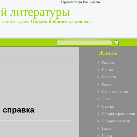
Приветствую Вас
,
Гость
ой литературы
Онлайн библиотека для вас.
эссе и так далее.
Жанры
Рассказ
Поэма
Повесть
Роман
Стихотворение
Эссе
Статья
 справка
Сборник рассказов
Сборник стихов
Глава
Пьеса