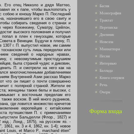
. Его отец Никколо и дядя Маттео,
Басня
равил их к папе, чтобы выхлопотать у
Монография
и с собою и юношу Марко П. Последний
а, назначившего его в свою свиту и
Трактат
чтобы собирать сведения о странах и
и через Кохинхину, Суматру, Цейлон,
Переписка
 достиг высокого положения и получил
Дневник
, попал в плен к генуэзцам, которые
Совета в Венеции. Будучи в плену, П.
Новелла
 1307 г. П. выпустил новое, им самим
Миниатюра
 тосканском суть лишь переделки или
нием сведений о народных нравах,
Песня
тину, с невозмутимым простодушием
йцев, была страной чудес и диковин,
Интервью
енить П. и смотрели на него как на
Баллада
ажался многочисленными добавлениями
аниям Внутренней Азии рассказ Марко
Книга очерков
от что он пишет о почти совершенно
Речь
аничит с полярной страной. Жители ее
ста; женщины также белы и высоки, с
Очерк
римыкает к восточным пределам его
 также воском. В ней много рудников,
еана, где ловится множество кречетов
акомление европейцев с китайскими
Форма входа
кста путешествия П. с примечаниями
 выпустили Бальделли (Флор., 1827) и
 изд.; Лонд., 1875), на русском яз. -
861, кн. 3 и 4, 1862, кн. 1-4); новое
nt Louis, et Marco P., marchand étien"