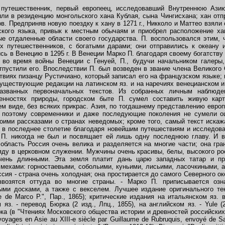
 путешественник, первый европеец, исследовавший Внутреннюю Азию
ли в резиденцию монгольского хана Кублая, сына Чингисхана; хан отп
в. Предприняв новую поездку к хану в 1271 г., Никколо и Маттео взял
ского языка, привык к местным обычаям и приобрел расположение хан
е отдаленные области своего государства. П. воспользовался этим, 
ех путешественников, с богатыми дарами; они отправились к океану 
сь в Венецию в 1295 г. В Венеции Марко П. благодаря своему богатству
г., во время войны Венеции с Генуей, П., будучи начальником галеры
пустили его. Впоследствии П. был возведен в звание члена Великого 
твиях пизанцу Рустичиано, который записал его на французском языке; в
существующие редакции на латинском яз. и на наречиях венецианском и
названных первоначальных текстов. Из собранных личным наблюде
бенностях природы, городском быте П. сумел составить живую кар
 виде, без всяких прикрас. Азия, по тогдашнему представлению европе
поэтому современники и даже последующие поколения не сумели оц
оими рассказами о странах неведомых; кроме того, самый текст иск
о в последнее столетие благодаря новейшим путешествиям и исследов
и П. никогда не был и посвящает ей лишь одну последнюю главу. И в
 область Россия очень велика и разделяется на многие части; она гр
яду в церковном служении. Мужчины очень красивы, белы, высокого ро
чень длинными. Эта земля платит дань царю западных татар и п
мехами: горностаевыми, собольими, куньими, лисьими, ласочкиными, а
ссия - страна очень холодная; она простирается до самого Северного ок
звозятся оттуда во многие страны. - Марко П. приписывается озн
ыми досками, а также с векселем. Лучшее издание оригинального те
vre de Marco P.", Пар., 1865); критические издания на итальянском яз.
яз. - перевод Бюрка (2 изд., Лпц., 1855), на английском яз. - Yulе (2
 (в "Чтениях Московского общества истории и древностей российских", 1
yages en Asie au XIII-e siècle par Guillaume de Rubruquis, envoyé de Sai