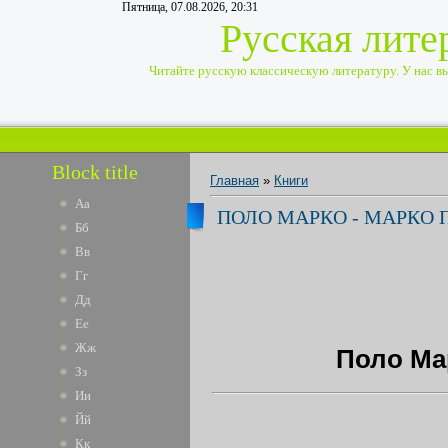
Пятница, 07.08.2026, 20:31
Русская лите
Читайте русскую классическую литературу. У нас вы 
Block title
Главная
»
Книги
Аа
ПОЛО МАРКО - МАРКО 
Бб
Вв
Гг
Дд
Ее
Жж
Поло Ма
Зз
Ии
Йй
Кк