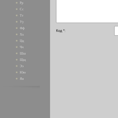
Рр
Сс
Тт
Уу
Фф
Код *:
Хх
Цц
Чч
Шш
Щщ
Ээ
Юю
Яя