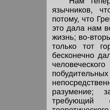
Нам теперь 
язычников, чт
потому, что Гр
это дала нам в
жизнь; во-втор
только тот го
бесконечно да
человеческо
побудитель
непосредстве
разумение; з
требующий 
теоретическог