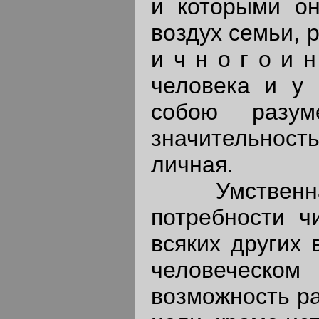
и которыми он
воздух семьи, р
и ч н о г о и н
человека и у 
собою разум
значительност
личная.
Умственная 
потребности ч
всяких других 
человеческо
возможность р