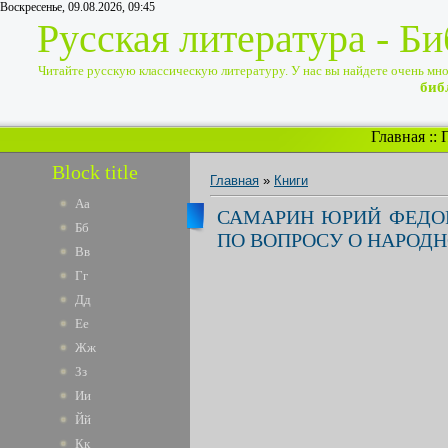
Воскресенье, 09.08.2026, 09:45
Русская литература - Б
Читайте русскую классическую литературу. У нас вы найдете очень много
биб
Главная
::
Block title
Главная
»
Книги
Аа
САМАРИН ЮРИЙ ФЕДОР
Бб
ПО ВОПРОСУ О НАРОДН
Вв
Гг
Дд
Ее
Жж
Зз
Ии
Йй
Кк