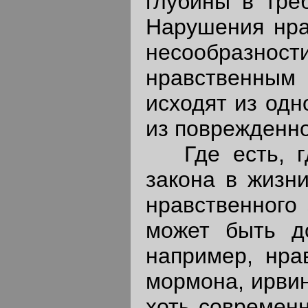
глубины в тре
Нарушения нра
несообразност
нравственным 
исходят из одн
из поврежденно
Где есть, гд
закона в жизн
нравственного
может быть до
например, нра
мормона, ирви
хоть современн