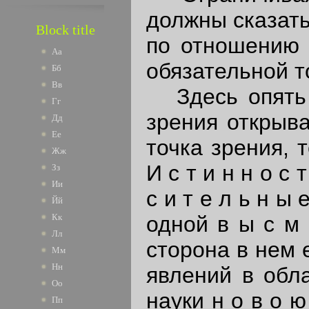
должны сказать
Block title
по отношению 
Аа
обязательной то
Бб
Вв
Здесь опять с
Гг
зрения открыва
Дд
Ее
точка зрения, 
Жж
И с т и н н о с 
Зз
Ии
с и т е л ь н ы
Йй
одной в ы с м 
Кк
Лл
сторона в нем 
Мм
Нн
явлений в обл
Оо
науки н о в о 
Пп