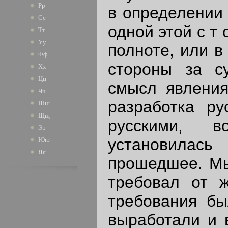
Рр
в определении 
Сс
одной этой с т
Тт
Уу
полноте, или в
Фф
стороны за с
Хх
Цц
смысл явления
Чч
разработка р
Шш
Щщ
русскими, в
Ээ
установилас
Юю
Яя
прошедшее. Мы 
требовал от 
требования бы
выработали и 