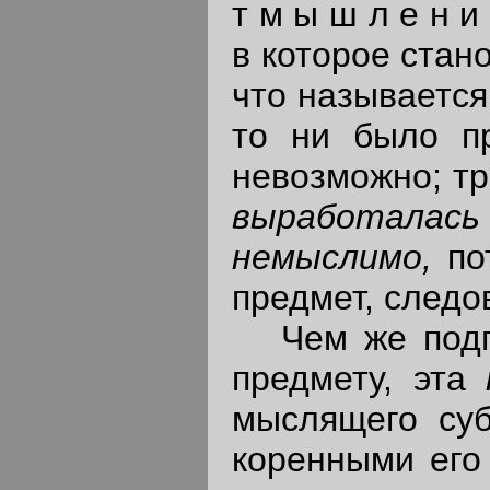
т м ы ш л е н и 
в которое стано
что называется 
то ни было пр
невозможно; тр
выработалась
немыслимо,
по
предмет, следов
Чем же подгот
предмету, эта
мыслящего суб
коренными его