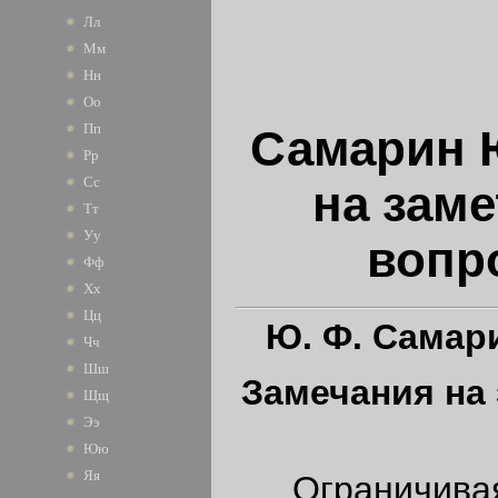
Лл
Мм
Нн
Оо
Пп
Самарин 
Рр
Сс
на заме
Тт
Уу
вопр
Фф
Хх
Цц
Ю.
Ф. Самар
Чч
Шш
Замечания на 
Щщ
Ээ
Юю
Яя
Ограничивая 