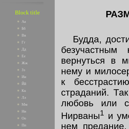
РАЗ
Block title
Аа
Бб
Вв
Будда, достиг
Гг
безучастным 
Дд
Ее
вернуться в м
Жж
нему и милосе
Зз
Ии
к бесстрасти
Йй
страданий. Так
Кк
Лл
любовь или с
Мм
1
Нн
Нирваны
и уме
Оо
нем предание,
Пп