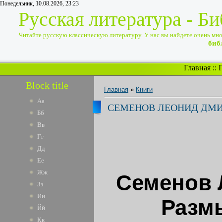
Понедельник, 10.08.2026, 23:23
Русская литература - Б
Читайте русскую классическую литературу. У нас вы найдете очень много
биб
Главная
::
Block title
Главная
»
Книги
Аа
СЕМЕНОВ ЛЕОНИД ДМИ
Бб
Вв
Гг
Дд
Ее
Жж
Семенов 
Зз
Ии
Разм
Йй
Кк