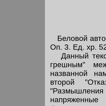
Беловой автогр
Оп. 3. Ед. хр. 52
Данный текст
грешным"
ме
названной на
второй "От
"Размышле
напряженные 