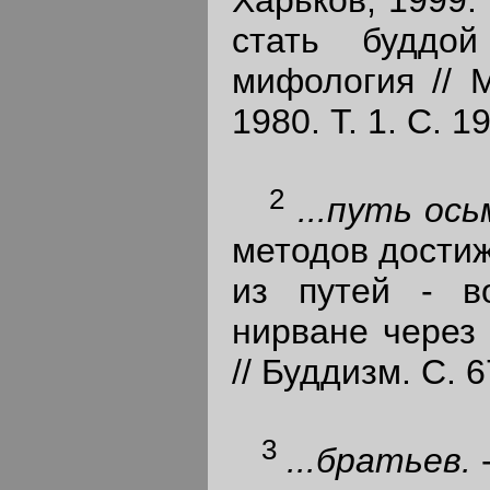
Харьков, 1999.
стать будд
мифология // 
1980. Т. 1. С. 19
2
...путь ос
методов достиж
из путей - в
нирване через
// Буддизм. С. 6
3
...братьев.