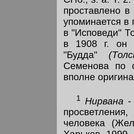
проставлено в 
упоминается в 
в "Исповеди" Т
в 1908 г. он 
"Будда"
(Тол
Семенова по с
вполне оригина
1
Нирвана 
просветления
человека (Жел