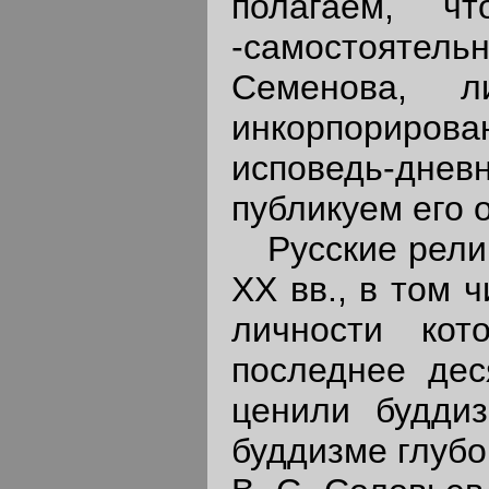
полагаем, ч
-самостояте
Семенова, л
инкорпо­рир
исповедь-дн
публикуем его 
Русские религ
XX вв., в том 
личности кот
последнее дес
ценили будди
буддизме глубо