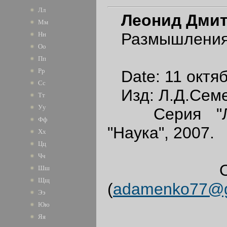
Лл
Леонид Дми
Мм
Размышления 
Нн
Оо
Пп
Рр
Date: 11 октяб
Сс
Изд: Л.Д.Семен
Тт
Уу
Серия "Лите
Фф
"Наука", 2007.
Хх
Цц
Чч
OCR: А
Шш
Щщ
(
adamenko77@g
Ээ
Юю
Яя