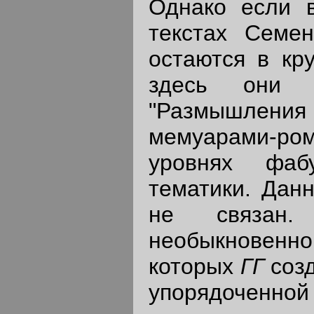
Однако если в
текстах Семен
остаются в кру
здесь они 
"Размышления 
мемуарами-ром
уровнях фаб
тематики. Дан
не связан.
необыкновенн
которых
ГГ
соз
упорядоченно