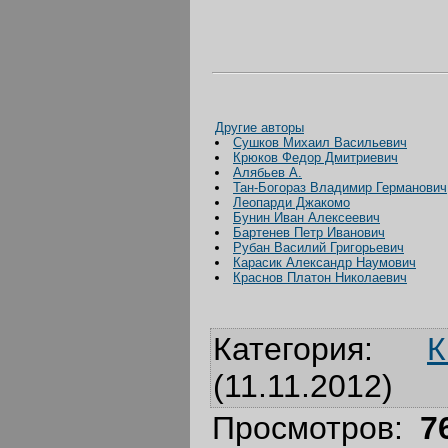
Другие авторы
Сушков Михаил Васильевич
Крюков Федор Дмитриевич
Алябьев А.
Тан-Богораз Владимир Германович
Леопарди Джакомо
Бунин Иван Алексеевич
Бартенев Петр Иванович
Рубан Василий Григорьевич
Карасик Александр Наумович
Краснов Платон Николаевич
Категория
:
К
(11.11.2012)
Просмотров
:
7