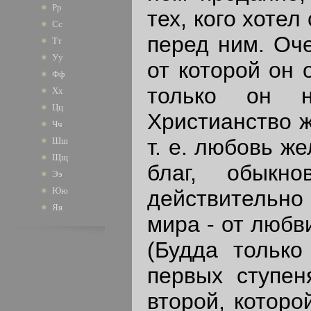
Рр
тех, кого хотел
Сс
перед ним. Оче
Тт
Уу
от которой он 
Фф
только он 
Хх
Цц
Христианство ж
Чч
т. е. любовь ж
Шш
Щщ
благ, обыкн
Ээ
Юю
действительн
Яя
мира - от любв
(Будда только
первых ступен
второй, которо