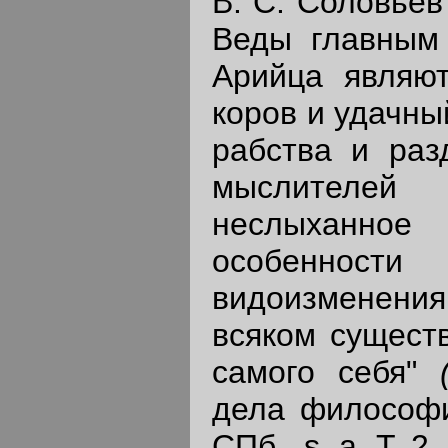
B. C. Соловьев
Веды главным
Арийца являют
коров и удачный
рабства и раз
мыслителей
неслыханное
особенности
видоизменения
всяком существ
самого себя"
дела философии
СПб., s. а. Т. 