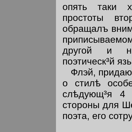
опять таки х
простоты вто
обращалъ внима
приписываем
другой и не
поэтическ³й яз
Флэй, придающ
о стилѣ особе
слѣдующ³я 4 
стороны для Ше
поэта, его сотр