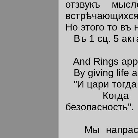
отзвукъ мысл
встрѣчающихся 
Но этого то въ 
Въ 1 сц. 5 акт
And Rings appr
By giving life 
"И цари тогда 
Когда дар
безопасность".
Мы напрасно