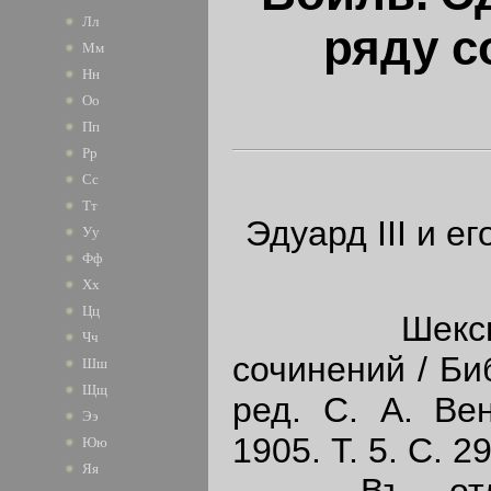
Лл
ряду с
Мм
Нн
Оо
Пп
Рр
Сс
Тт
Эдуард III и е
Уу
Фф
Хх
Цц
Шекспир 
Чч
сочинений / Би
Шш
Щщ
ред. С. А. Вен
Ээ
1905. Т. 5. С. 2
Юю
Яя
Въ отлич³