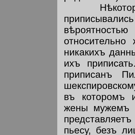
Нѣкоторыя
приписывали
вѣроятност
относительно
никакихъ данны
ихъ приписать
приписанъ П
шекспировскому
въ которомъ и
жены мужемъ 
представляетъ
пьесу, безъ ли