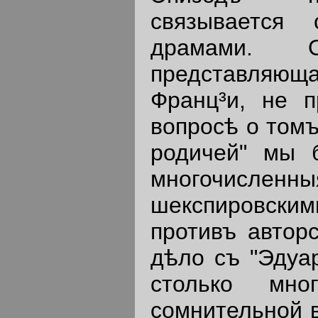
связывается 
драмами. О
представляюща
Франц³и, не п
вопросѣ о томъ
родичей" мы 
многочисле
шекспировским
противъ автор
дѣло съ "Эдуар
столько мно
сомнительной в