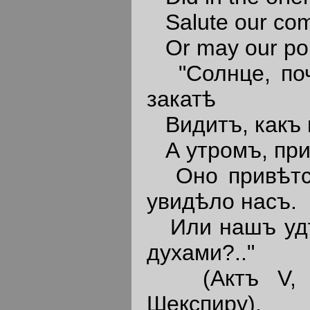
Salute our com
Or may our port
"Солнце, поч
закатѣ
Видитъ, какъ 
А утромъ, при
Оно привѣтств
увидѣло насъ.
Или нашъ удѣ
духами?.."
(Актъ V, сц
Шекспиру).