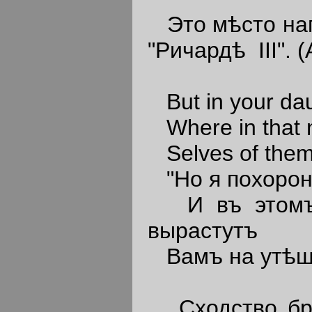
Это мѣсто нап
"Ричардѣ III". 
But in your dau
Where in that ne
Selves of thems
"Но я похорон
И въ этомъ б
вырастутъ
Вамъ на утѣше
Сходство брос