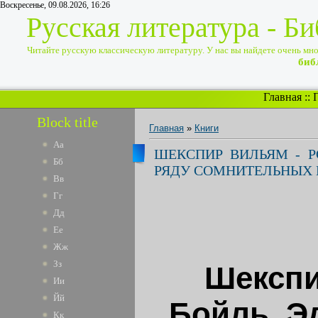
Воскресенье, 09.08.2026, 16:26
Русская литература - Б
Читайте русскую классическую литературу. У нас вы найдете очень много
биб
Главная
::
Block title
Главная
»
Книги
Аа
ШЕКСПИР ВИЛЬЯМ - РО
Бб
РЯДУ СОМНИТЕЛЬНЫХ 
Вв
Гг
Дд
Ее
Жж
Зз
Шекспи
Ии
Йй
Бойль. Эд
Кк