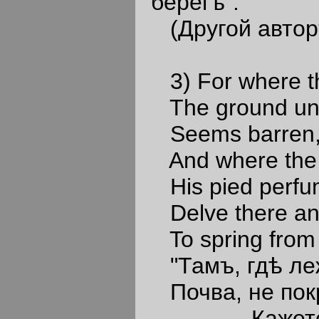
берегъ".
(Другой авторъ:
3) For where the
The ground unde
Seems barren, se
And where the u
His pied perfum
Delve there and 
To spring from o
"Тамъ, гдѣ леж
Почва, не пок
Кажется б