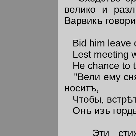
велико и разл
Варвикъ говори
Bid him leave of
Lest meeting wit
He chance to te
"Вели ему сня
носитъ,
Чтобы, встрѣт
Онъ изъ гордын
Эти стихи 