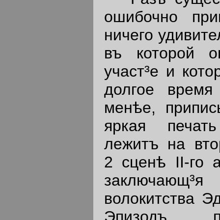
ошибочно при
ничего удивите
въ которой о
участ³е и кото
долгое время
менѣе, припис
яркая печать
лежитъ на вто
2 сценѣ II-го 
заключающ³
волокитства Э
Эпизодъ па