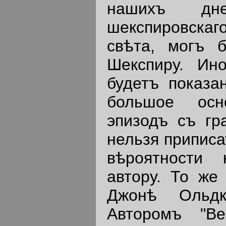
нашихъ дн
шекспировскаг
свѣта, могъ 
Шекспиру. Ин
будетъ показа
большое осн
эпизодъ съ гр
нельзя приписа
вѣроятности 
автору. То же
Джонѣ Ольдк
Авторомъ "Ве