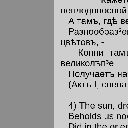
неплодоносной
А тамъ, гдѣ ве
Разнообраз³ем
цвѣтовъ, -
Копни тамъ, 
великолѣп³е
Получаетъ нача
(Актъ I, сцена
4) The sun, drea
Beholds us now 
Did in the orien