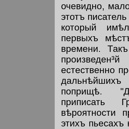
очевидно, мал
этотъ писатель
который имѣ
первыхъ мѣст
времени. Так
произведен³
естественно пр
дальнѣйшихъ 
поприщѣ. "
приписать Г
вѣроятности 
этихъ пьесахъ 