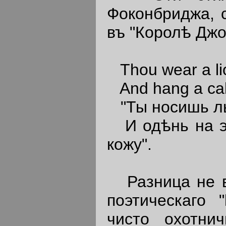
Фоконбриджа, с
въ "Королѣ Джонѣ
Thou wear a lion
And hang a calf
"Ты носишь ль
И одѣнь на э
кожу".
Разница не ве
поэтическаго "
чисто охотнич