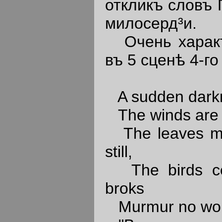
откликъ словъ 
милосерд³и.
Очень характе
въ 5 сценѣ 4-го
A sudden darkne
The winds are cr
The leaves mov
still,
The birds cea
broks
Murmur no wonte