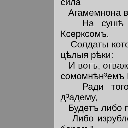
сила
Агамемнона въ
На сушѣ мы
Ксерксомъ,
Солдаты котор
цѣлыя рѣки:
И вотъ, отваж
сомомнѣн³емъ 
Ради того, 
д³адему,
Будетъ либо п
Либо изрублен