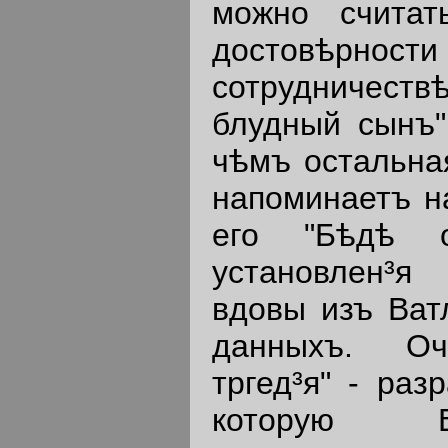
можно считат
достовѣрност
сотрудничеств
блудный сынъ"
чѣмъ остальна
напоминаетъ н
его "Бѣдѣ о
установлен³я
вдовы изъ Ват
данныхъ. Оч
тргед³я" - раз
которую 