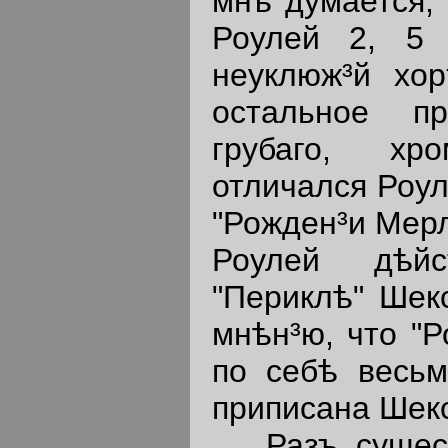
мнѣ думается, 
Роулей 2, 5 
неуклюж³й хо
остальное пр
грубаго, хр
отличался Роул
"Рожден³и Мерл
Роулей дѣйс
"Периклѣ" Шек
мнѣн³ю, что "Р
по себѣ весьм
приписана Шекс
Разъ существ