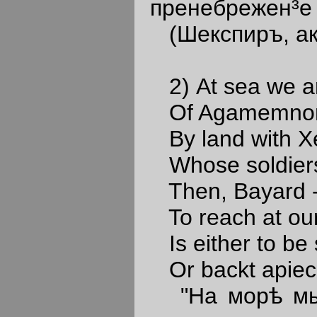
пренебрежен³е 
(Шекспиръ, актъ
2) At sea we ar
Of Agamemnon i
By land with Xe
Whose soldiers d
Then, Bayard - 
To reach at our
Is either to be
Or backt apiec
"На морѣ мы 