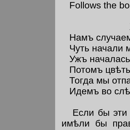
Follows the bod
Жизнь д
Намъ случаемъ
Чуть начали м
Ужъ началась г
Потомъ цвѣты 
Тогда мы отпа
Идемъ во слѣд
Если бы эти с
имѣли бы прав