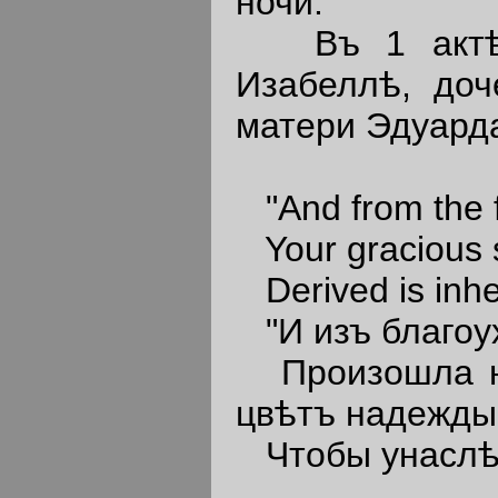
ночи.
Въ 1 актѣ 1
Изабеллѣ, доч
матери Эдуарда
"And from the f
Your gracious se
Derived is inher
"И изъ благоух
Произошла на
цвѣтъ надежды
Чтобы унаслѣд