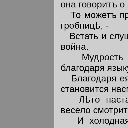
она говоритъ о
То можетъ про
гробницѣ, -
Встать и слуш
война.
Мудрость ок
благодаря язык
Благодаря ея 
становится на
Лѣто настане
весело смотри
И холодная з