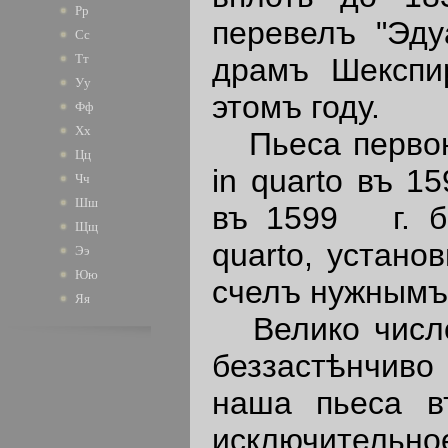
Рр
перевелъ "Эду
Сс
Тт
драмъ Шекспи
Уу
этомъ году.
Фф
Хх
Пьеса первона
Цц
in quarto въ 1
Чч
Шш
въ 1599 г. бы
Щщ
quarto, устано
Ээ
Юю
счелъ нужнымъ
Яя
Велико число 
беззастѣнчиво
наша пьеса в
исключительн