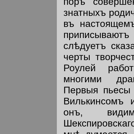
поръ соверше
знатныхъ родич
въ настоящемъ
приписываютъ
слѣдуетъ сказ
черты творчест
Роулей рабо
многими дра
Первыя пьесы 
Вилькинсомъ 
онъ, видим
Шекспировскаг