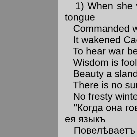
1) When she wo
tongue
Commanded war 
It wakened Cae
To hear war bea
Wisdom is fooli
Beauty a slander
There is no sum
No fresty winter
"Когда она гов
ея языкъ
Повелѣваетъ н