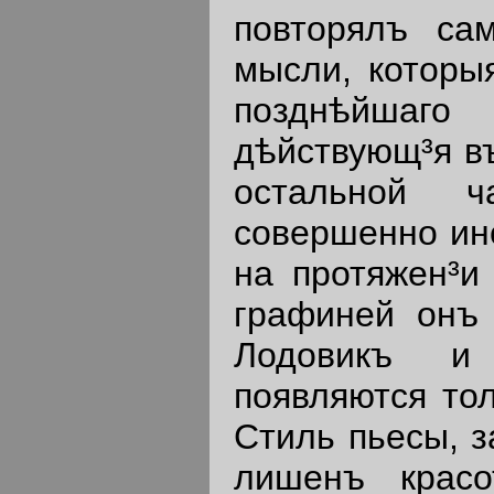
повторялъ сам
мысли, которы
позднѣйшаг
дѣйствующ³я в
остальной 
совершенно ин
на протяжен³и
графиней онъ 
Лодовикъ и
появляются то
Стиль пьесы, з
лишенъ крас