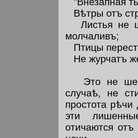
"Внезапная ть
Вѣтры отъ стр
Листья не ше
молчаливъ;
Птицы перестал
Не журчатъ же
Это не шексп
случаѣ, не ст
простота рѣчи 
эти лишенны
отичаются отъ 