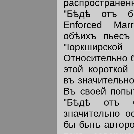
распространен
"Бѣдѣ отъ бр
Enforced Mar
обѣихъ пьесъ
"Iоркширской
Относительно 
этой короткой
въ значительно
Въ своей попы
"Бѣдѣ отъ б
значительно о
бы быть автор