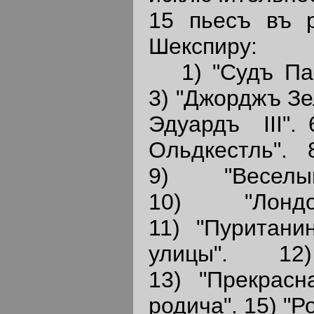
15 пьесъ въ 
Шекспиру:
1) "Судъ Пари
3) "Джорджъ Зе
Эдуардъ III". 
Ольдкестль". 
9) "Веселы
10) "Лонд
11) "Пуритани
улицы". 12)
13) "Прекрасн
родича". 15) "