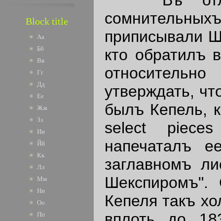
сомнительныхъ 
Block title
приписывали Ше
Аа
Бб
кто обратилъ в
Вв
относительн
Гг
Дд
утверждать, чт
Ее
былъ Кепель, к
Жж
Зз
select piece
Ии
напечаталъ е
Йй
Кк
заглавномъ ли
Лл
Шекспиромъ". 
Мм
Нн
Кепеля такъ хо
Оо
вплоть до 18
Пп