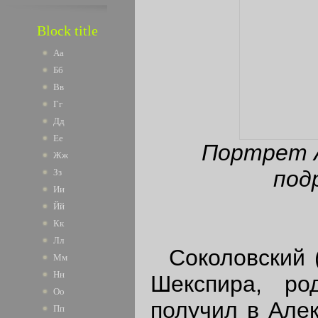
Block title
Аа
Бб
Вв
Гг
Дд
Ее
Портрет А
Жж
под
Зз
Ии
Йй
Кк
Лл
Соколовский (
Мм
Нн
Шекспира, ро
Оо
получил в Алек
Пп