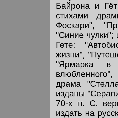
Байрона и Гёт
стихами драм
Фоскари", "П
"Синие чулки";
Гете: "Автоб
жизни", "Путеш
"Ярмарка в 
влюбленного",
драма "Стелла
изданы "Серапи
70-х гг. С. ве
издать на русс