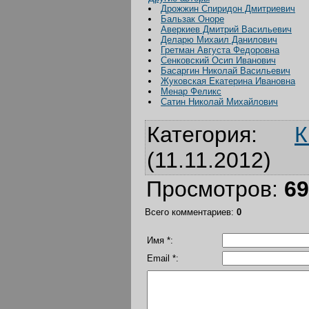
Дрожжин Спиридон Дмитриевич
Бальзак Оноре
Аверкиев Дмитрий Васильевич
Деларю Михаил Данилович
Гретман Августа Федоровна
Сенковский Осип Иванович
Басаргин Николай Васильевич
Жуковская Екатерина Ивановна
Менар Феликс
Сатин Николай Михайлович
Категория
:
К
(11.11.2012)
Просмотров
:
69
Всего комментариев
:
0
Имя *:
Email *: