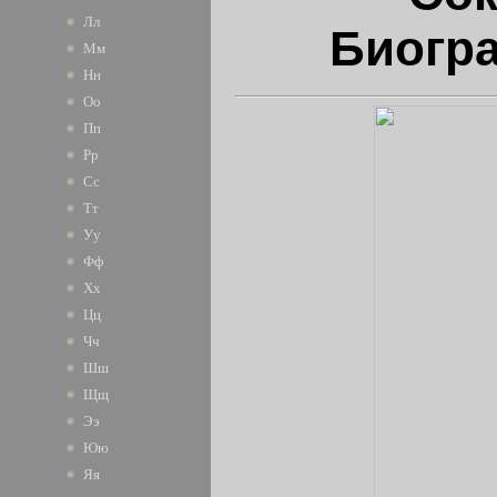
Лл
Биогр
Мм
Нн
Оо
Пп
Рр
Сс
Тт
Уу
Фф
Хх
Цц
Чч
Шш
Щщ
Ээ
Юю
Яя