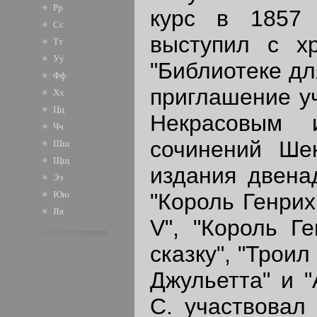
Рр
курс в 1857 
Сс
выступил с хр
Тт
Уу
"Библиотеке дл
Фф
приглашение уч
Хх
Цц
Некрасовым 
Чч
сочинений Шек
Шш
Щщ
издания двенад
Ээ
"Король Генрих
Юю
Яя
V", "Король Ге
сказку", "Троил
Джульетта" и "
С. участвовал