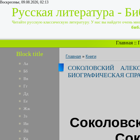
Воскресенье, 09.08.2026, 02:13
Русская литература - Б
Читайте русскую классическую литературу. У нас вы найдете очень много
биб
Главная
::
Block title
Главная
»
Книги
Аа
СОКОЛОВСКИЙ АЛЕК
Бб
БИОГРАФИЧЕСКАЯ СПР
Вв
Гг
Дд
Ее
Жж
Зз
Соколовск
Ии
Йй
Сок
Кк