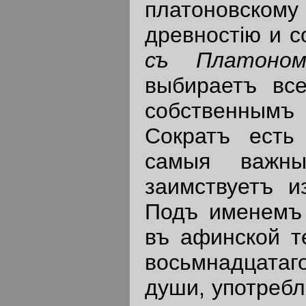
платоновском
древностiю и с
съ
Платоно
выбираетъ вс
собственным
Сократъ есть
самыя важны
заимствуетъ и
Подъ именемъ 
въ афинской т
восьмнадцатаг
души, употребл