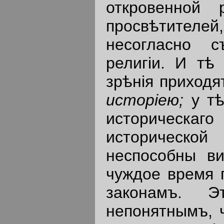
откровенной 
просвѣтител
несогласно с
религiи. И тѣ
зрѣнiя приходя
истор
i
ею
;
у т
историческаг
исторической
неспособны в
чуждое время 
законамъ. 
непонятнымъ, 