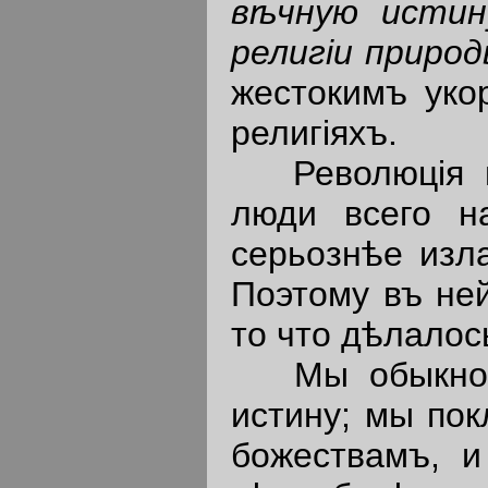
в
ѣ
чную
истин
религ
i
и
приро
жестокимъ уко
религiяхъ.
Революцiя пр
люди всего н
серьознѣе изл
Поэтому въ не
то что дѣлалос
Мы обыкнове
истину; мы по
божествамъ, и