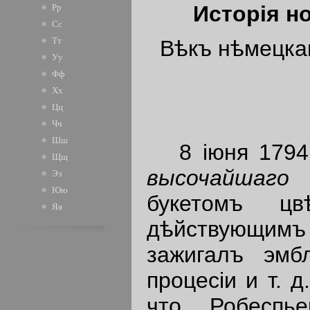
Исторiя н
Рр
Сс
Тт
Вѣкъ нѣмецкаг
Уу
Фф
Хх
Цц
Чч
Шш
8 iюня 1794 
Щщ
высочайшаго
Ээ
Юю
букетомъ ц
Яя
дѣйствующимъ
зажигалъ эмб
процесiи и т. 
что Робеспь