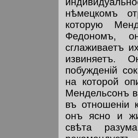
индивидуально
нѣмецкомъ от
которую Мен
Федономъ, о
сглаживаетъ их
извиняетъ. 
побужденiй сок
на которой оп
Мендельсонъ в
въ отношенiи 
онъ ясно и ж
свѣта разум