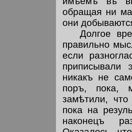
имѣемъ въ ви
обращая ни ма
они добываютс
Долгое время
правильно мысл
если разногла
приписывали э
никакъ не сам
поръ, пока,
замѣтили, что
пока на резул
наконецъ ра
Оказалось, чт