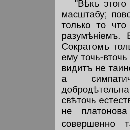
"Вѣкъ этого п
масштабу; пов
только то что
разумѣнiемъ.
Сократомъ толь
ему точь-вточ
видитъ не таин
а симпатич
добродѣтельна
свѣточь естест
не платонов
совершенно т