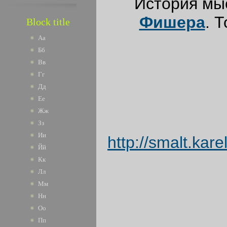
История мы
Фишера
. 
Block title
Аа
Бб
Вв
Гг
Дд
Ее
Жж
Зз
Ии
http://smalt.kar
Йй
Кк
Лл
Мм
Нн
Оо
Пп