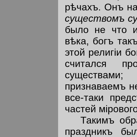
рѣчахъ. Онъ н
существомъ
с
было не что и
вѣка, богъ та
этой религiи бо
считался п
существами
признаваемъ н
все-таки пред
частей мiровог
Такимъ образ
праздникъ бы