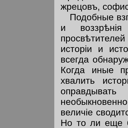
жрецовъ, софис
Подобные взг
и воззрѣнiя
просвѣтителе
исторiи и ист
всегда обнару
Когда иные п
хвалить исто
оправдыват
необыкновенн
величiе сводит
Но то ли еще 