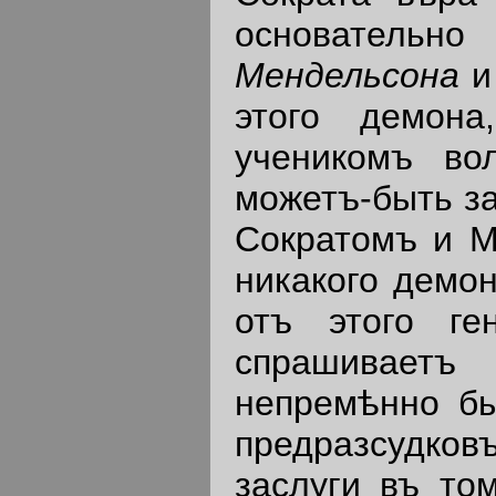
основатель
Мендельсона
этого демон
ученикомъ во
можетъ-быть з
Сократомъ и М
никакого демо
отъ этого ге
спрашивает
непремѣнно бы
предразсудко
заслуги въ то