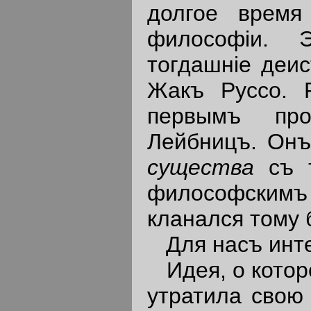
долгое время
философiи. 
тогдашнiе деи
Жакъ Руссо. 
первымъ про
Лейбницъ. Он
существа
съ 
философским
кланался тому 
Для насъ инте
Идея, о котор
утратила свою