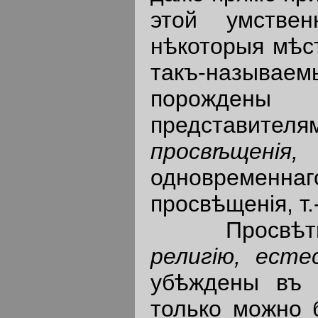
этой умстве
нѣкоторыя мѣс
такъ-назыв
порождены
представите
просв
ѣ
щен
i
я
одновреме
просвѣщенiя, т
Просвѣтит
религ
i
ю
,
есте
убѣждены въ с
только можно 