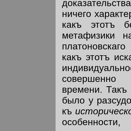
доказательст
ничего характе
какъ этотъ б
метафизики н
платоновскаго
какъ этотъ ис
индивидуально
совершенно 
времени. Такъ
было у разсудо
къ
историческ
особенности,