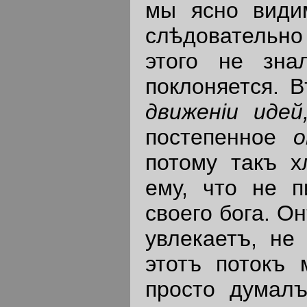
мы ясно види
слѣдовательно
этого не зна
поклоняется. 
движен
i
и
идей
постепенное
потому такъ х
ему, что не п
своего бога. О
увлекаетъ, не
этотъ потокъ 
просто думалъ