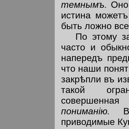
темнымъ
.
Оно
истина можетъ
быть ложно все
По этому зако
часто и обыкн
напередъ пред
что наши понят
закрѣпли въ и
такой огра
совершенна
пониман
i
ю
.
приводимые Ку