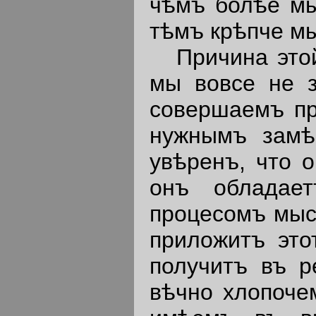
чѣмъ болѣе м
тѣмъ крѣпче м
Причина этой 
мы вовсе не 
совершаемъ пр
нужнымъ замѣ
увѣренъ, что 
онъ обладае
процесомъ мысл
приложитъ это
получитъ въ р
вѣчно хлопоче