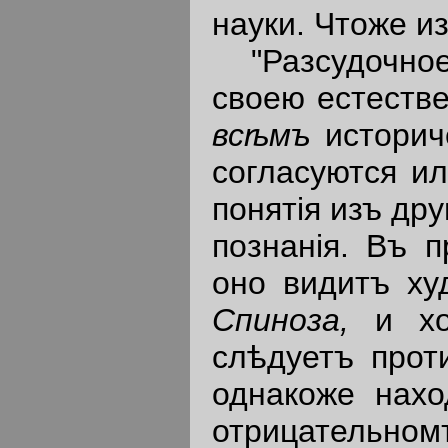
науки. Чтоже и
"Разсудочное 
своею естеств
вс
ѣ
мъ
истори
согласуются и
понятiя изъ дру
познанiя. Въ 
оно видитъ ху
Спиноза
,
и х
слѣдуетъ прот
однакоже нахо
отрицательномъ