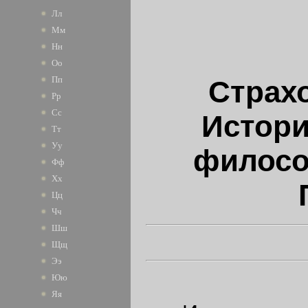
Лл
Мм
Нн
Оо
Пп
Страх
Рр
Сс
Истори
Тт
Уу
филосо
Фф
Хх
Цц
Чч
Шш
Щщ
Ээ
Юю
Яя