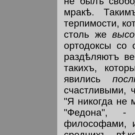
не былъ свобо
мракѣ. Таким
терпимости, ко
столь же
высо
ортодоксы со 
раздѣляютъ ве
такихъ, кото
явились
посл
счастливыми, 
"Я никогда не 
"Федона", 
философами, 
среднихъ вѣк