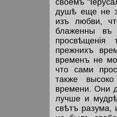
своемъ "Iеруса
душѣ еще не з
изъ любви, ч
блаженны въ 
просвѣщенiя 
прежнихъ вре
временъ не мо
что сами про
также высоко
времени. Они 
лучше и мудрѣ
свѣтъ разума,