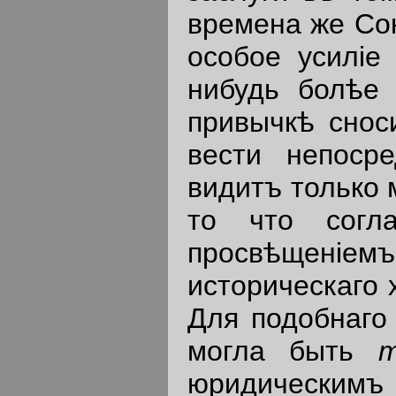
времена же Со
особое усилiе
нибудь болѣе 
привычкѣ снос
вести непосре
видитъ только 
то что согл
просвѣщенiемъ
историческаго 
Для подобнаго
могла быть
т
юридическимъ 