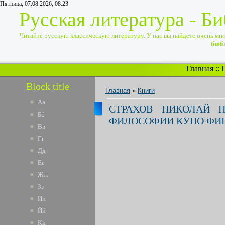
Пятница, 07.08.2026, 08:23
Русская литература - Б
Читайте русскую классическую литературу. У нас вы найдете очень много
биб
Главная
::
Block title
Главная
»
Книги
Аа
СТРАХОВ НИКОЛАЙ 
Бб
ФИЛОСОФИИ КУНО ФИШЕР
Вв
Гг
Дд
Ее
Жж
Зз
Ии
Йй
Кк