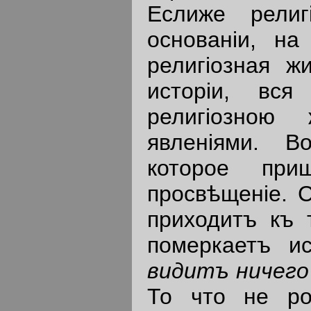
Еслиже религ
основанiи, н
религiозная ж
исторiи, вся
религiозною 
явленiями. В
которое пр
просвѣщенiе. 
приходитъ къ 
померкаетъ и
видитъ
ничего
То что не ро