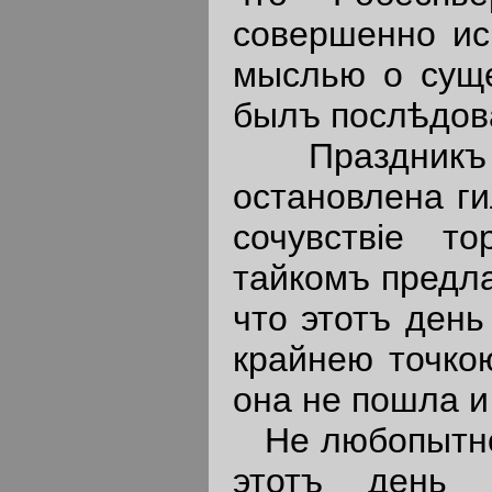
совершенно ис
мыслью о суще
былъ послѣдов
Праздникъ в
остановлена г
сочувствiе т
тайкомъ предла
что этотъ ден
крайнею точко
она не пошла и
Не любопытно 
этотъ день