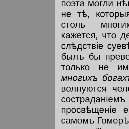
поэта могли нѣ
не тѣ, которы
столь многи
кажется, что 
слѣдствiе суев
былъ бы прево
только не им
многихъ
богах
волнуются чел
состраданi
просвѣщенiе 
самомъ Гомерѣ