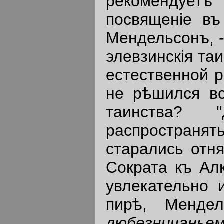
рекомендует
посвященiе въ
Мендельсонъ, -
элевзинскiя таи
естественной р
не рѣшился вс
таинства? 
распространя
старались отн
Сократа къ Алк
увлекательно 
пирѣ, Мендел
любезничанье