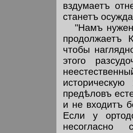
вздумаетъ отне
станетъ осужда
"Намъ нуженъ
продолжаетъ 
чтобы наглядн
этого разсуд
неестествен
историческую
предѣловъ есте
и не входитъ б
Если у ортод
несогласно с