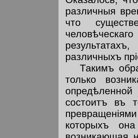
различныя вре
что сущест
человѣческаго
результатахъ
различныхъ прi
Такимъ образ
только возни
опредѣленной 
состоитъ въ 
превращенiями
которыхъ она
возникающая н