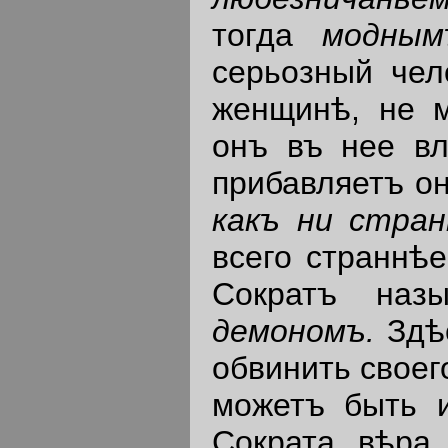
тогда
модным
серьозный чел
женщинѣ, не м
онъ въ нее вл
прибавляетъ он
какъ
ни
стран
всего страннѣ
Сократъ на
демономъ
.
Здѣ
обвинить своег
можетъ быть и
Сократа вѣра