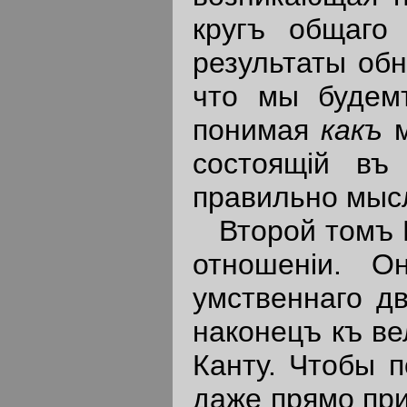
кругъ общаго
результаты обн
что мы будемъ
понимая
какъ
состоящiй въ
правильно мыс
Второй томъ К
отношенiи. О
умственнаго д
наконецъ къ в
Канту. Чтобы 
даже прямо пр