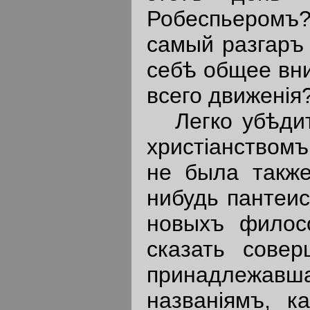
Робеспьеромъ?
самый разгаръ
себѣ общее вн
всего движенiя
Легко убѣдить
христiанствомъ
не была также
нибудь пантеис
новыхъ филосо
сказать сове
принадлежавша
названiямъ, к