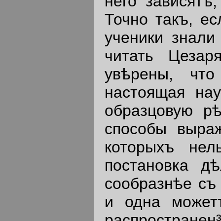
него зависятъ
Точно такъ, ес
ученики знали
читать Цезар
увѣрены, что
настоящая нау
образцовую рѣ
способы выраж
которыхъ нел
постановка дѣ
сообразнѣе съ
и одна может
распространен³