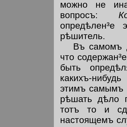
можно не ина
вопросъ:
опредѣлен³е 
рѣшитель.
Въ самомъ дѣ
что содержан³е
быть опредѣл
какихъ-нибуд
этимъ самымъ 
рѣшать дѣло п
тотъ то и сд
настоящемъ слу