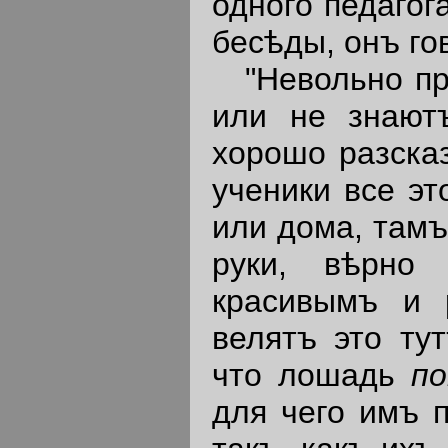
одного педагог
бесѣды, онъ го
"Невольно пре
или не знают
хорошо разска
ученики все эт
или дома, тамъ
руки, вѣрно
красивымъ и 
велятъ это тут
что лошадь
п
для чего имъ п