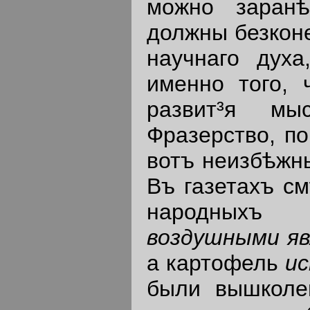
можно заранѣ
должны безконе
научнаго духа
именно того, 
развит³я мы
Фразерство, по
вотъ неизбѣжн
Въ газетахъ см
народныхъ
воздушными яв
а картофель
и
были вышколе