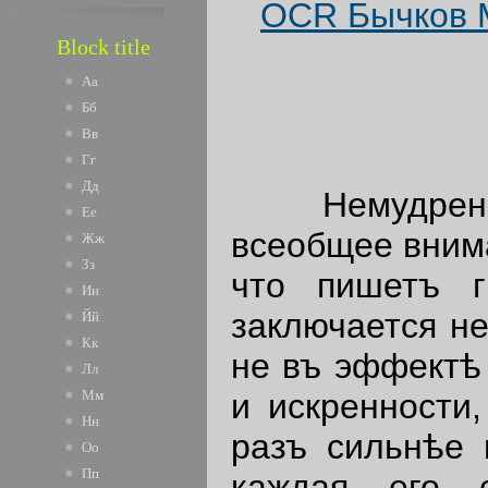
OCR Бычков М
Block title
Аа
Бб
Вв
Гг
Дд
Немудрено, 
Ее
всеобщее внима
Жж
Зз
что пишетъ г
Ии
заключается не
Йй
Кк
не въ эффектѣ 
Лл
и искренности,
Мм
Нн
разъ сильнѣе 
Оо
Пп
каждая его 