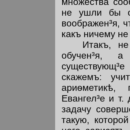
множества соо
не ушли бы о
воображен³я, ч
какъ ничему не
Итакъ, не у
обучен³я, а
существующ³е 
скажемъ: учи
ариѳметикѣ, 
Евангел³е и т.
задачу соверш
такую, которо