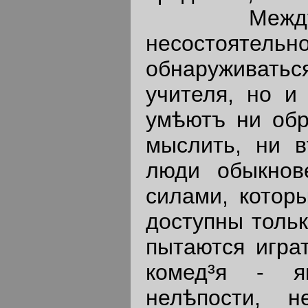
Между тѣ
несостоятельн
обнаруживатьс
учителя, но и
умѣютъ ни обр
мыслить, ни в
люди обыкнов
силами, котор
доступны тольк
пытаются игра
комед³я - я
нелѣпости, н