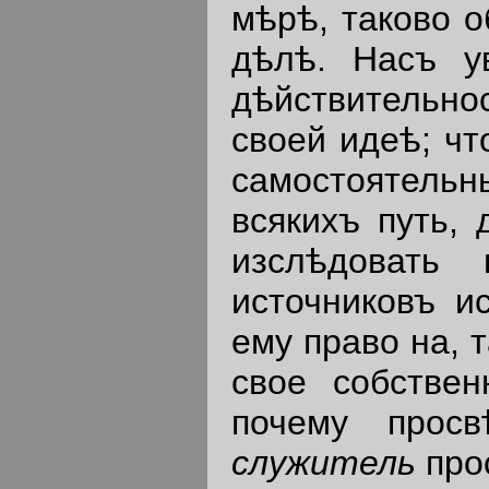
мѣрѣ, таково о
дѣлѣ. Насъ у
дѣйствительн
своей идеѣ; чт
самостоятельн
всякихъ путь,
изслѣдовать
источниковъ и
ему право на, 
свое собствен
почему прос
служитель
прос