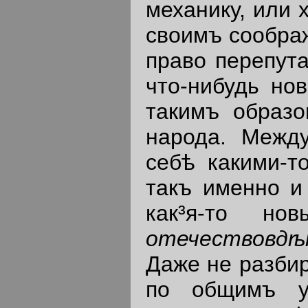
механику, или 
своимъ соображ
право перепута
что-нибудь нов
такимъ образ
народа. Между
себѣ какими-т
такъ именно и
как³я-то н
отечествовдѣ
Даже не разбир
по общимъ ус