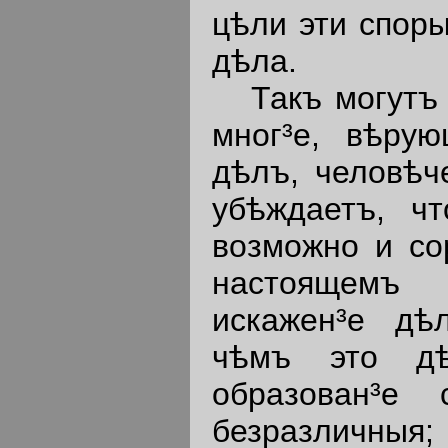
цѣли эти споры
дѣла.
Такъ могутъ г
мног³е, вѣрую
дѣлъ, человѣч
убѣждаетъ, чт
возможно и со
настоящемъ 
искажен³е дѣ
чѣмъ это дѣ
образован³е
безразличныя;