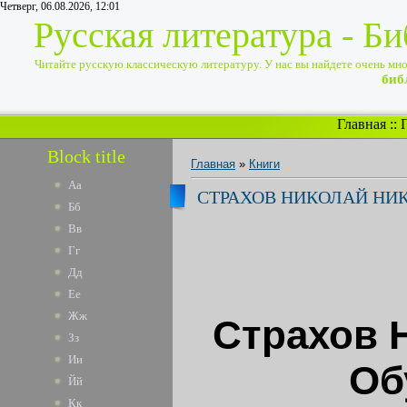
Четверг, 06.08.2026, 12:01
Русская литература - Б
Читайте русскую классическую литературу. У нас вы найдете очень много
биб
Главная
::
Block title
Главная
»
Книги
Аа
СТРАХОВ НИКОЛАЙ НИК
Бб
Вв
Гг
Дд
Ее
Жж
Страхов 
Зз
Ии
Об
Йй
Кк