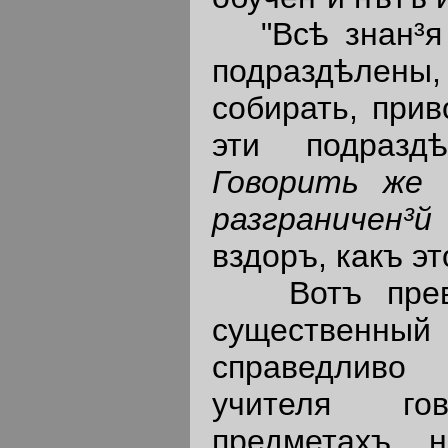
"Всѣ знан³я ч
подраздѣлены,
собирать, прив
эти подраздѣ
Говорить же 
разграничен³
вздоръ, какъ эт
Вотъ превос
существенный
справедливо
учителя го
предметахъ, 