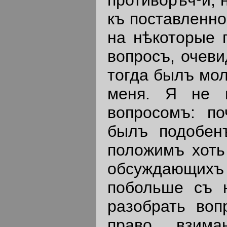
къ поставленно
на нѣкоторые 
вопросъ, очеви
тогда былъ мол
меня. Я не 
вопросомъ: по
былъ подобенъ
положимъ хоть
обсуждающих
побольше съ н
разобрать воп
право взима