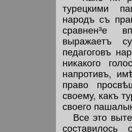
турецкими п
народъ съ пра
сравнен³е в
выражаетъ с
педагоговъ на
никакого голо
напротивъ, им
право просвѣ
своему, какъ т
своего пашалы
Все это вытека
составилось 