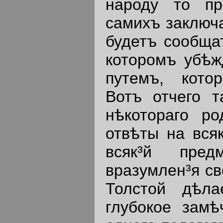
народу то пр
самихъ заключа
будетъ сообща
которомъ убѣж
путемъ, кото
Вотъ отчего т
нѣкотораго р
отвѣты на вся
всяк³й пред
вразумлен³я св
Толстой дѣла
глубокое замѣ