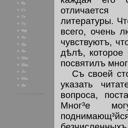
Рр
отличается
Сс
Тт
литературы. Чт
Уу
всего, очень л
Фф
Хх
чувствуютъ, чт
Цц
дѣлѣ, которое 
Чч
Шш
посвятилъ мног
Щщ
Съ своей стор
Ээ
Юю
указать чита
Яя
вопроса, пост
Мног³е мог
поднимающ³й
безчисленны