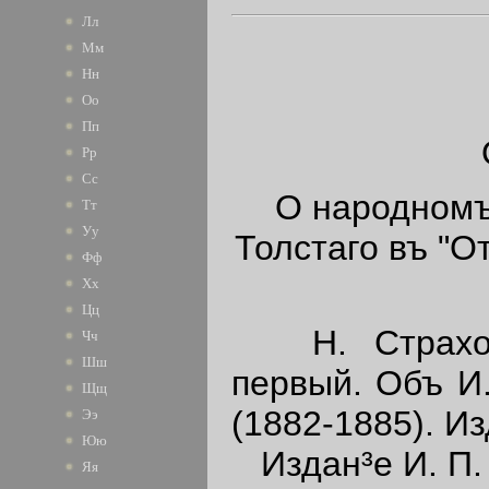
Лл
Мм
Нн
Оо
Пп
Рр
Сс
О народномъ 
Тт
Уу
Толстаго въ "О
Фф
Хх
Цц
Н. Страховъ.
Чч
Шш
первый. Объ И.
Щщ
(1882-1885). Из
Ээ
Юю
Издан³е И. П. 
Яя