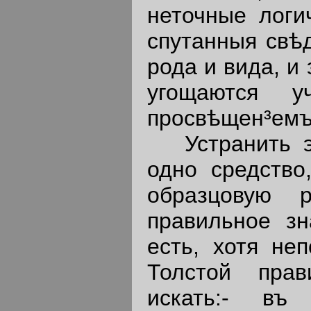
неточные логи
спутанныя свѣд
рода и вида, и
угощаются у
просвѣщен³емъ
Устранить это
одно средство
образцовую р
правильное зн
есть, хотя неп
Толстой прав
искать:- въ