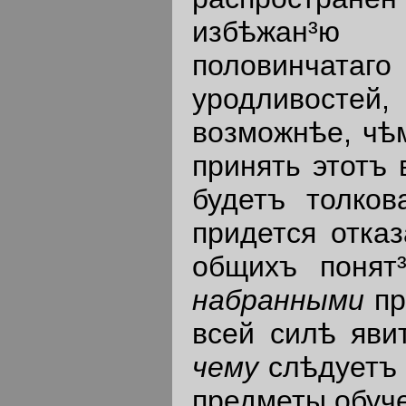
избѣжан³ю
половинчат
уродливосте
возможнѣе, чѣм
принять этотъ 
будетъ толков
придется отказ
общихъ понят³
набранными
пр
всей силѣ явит
чему
слѣдуетъ 
предметы обуч