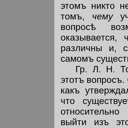
этомъ никто н
томъ,
чему
уч
вопросѣ воз
оказывается,
различны и, с
самомъ сущест
Гр. Л. Н. Тол
этотъ вопросъ.
какъ утвержда
что существуе
относительн
выйти изъ это