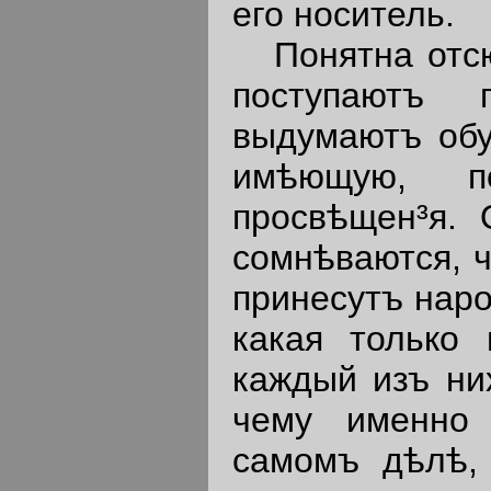
его носитель.
Понятна отсюд
поступаютъ 
выдумаютъ обу
имѣющую, п
просвѣщен³я. 
сомнѣваются, ч
принесутъ наро
какая только 
каждый изъ ни
чему именно 
самомъ дѣлѣ,