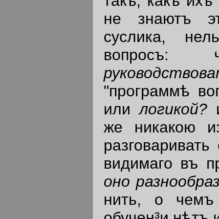
такъ, какъ ихъ
не знаютъ эт
суслика, нел
вопросъ
руководствов
"программѣ во
или
логикой?
же никакою и
разговаривать
видимаго въ 
оно разнообраз
нить, о чемъ
обучен³и нѣтъ 