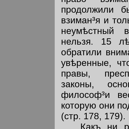
продолжили б
взиман³я и тол
неумѣстный в
нельзя. 15 л
обратили внима
увѣренные, чт
правы, прес
законы, осн
философ³и вес
которую они по
(стр. 178, 179).
Какъ ни рѣзк