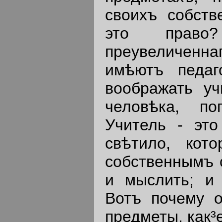
своихъ собств
это право
преувеличенн
имѣютъ педаг
воображать уч
человѣка, по
Учитель - это
свѣтило, кот
собственнымъ с
и мыслить; и 
Вотъ почему о
предметы, как³