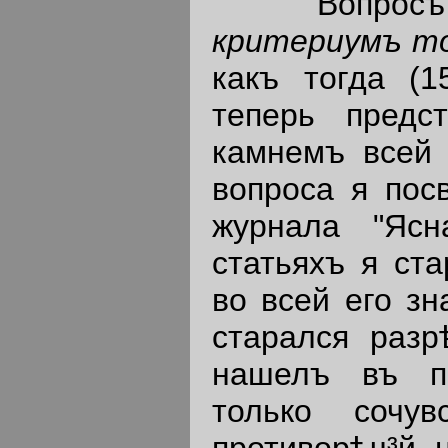
"Вопросъ
критериумъ тог
какъ тогда (1
теперь предс
камнемъ всей 
вопроса я посв
журнала "Ясн
статьяхъ я ста
во всей его зн
старался разр
нашелъ въ пе
только сочу
противорѣч³й,