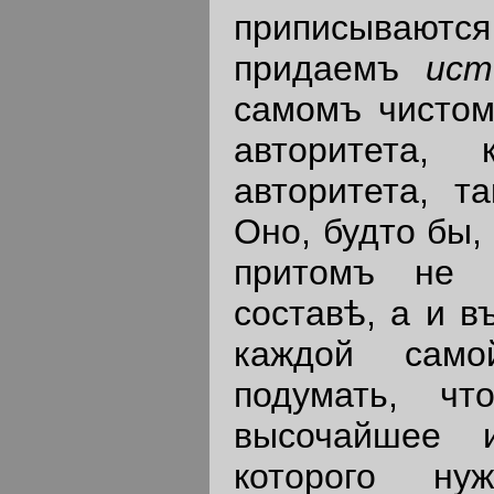
приписывают
придаемъ
ис
самомъ чистом
авторитета,
авторитета, т
Оно, будто бы,
притомъ не 
составѣ, а и в
каждой само
подумать, ч
высочайшее 
которого ну