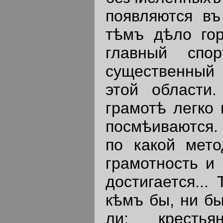
появляются въ
тѣмъ дѣло гор
главный спо
существенный 
этой области
грамотѣ легко 
посмѣиваются. 
по какой мето
грамотность и 
достигается...
кѣмъ бы, ни б
ли; кресть