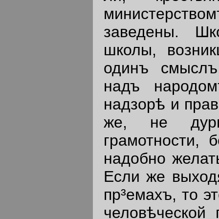
министерством
заведены. Шк
школы, возник
одинъ смыслъ
надъ народом
надзорѣ и прав
же, не дур
грамотности, 
надобно желать
Если же выходя
пр³емахъ, то э
человѣческой 