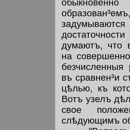
обыкновен
образован³емъ,
задумываю
достаточнос
думаютъ, что 
на совершенно
безчисленныя 
въ сравнен³и с
цѣлью, къ кот
Вотъ узелъ дѣл
свое полож
слѣдующимъ о