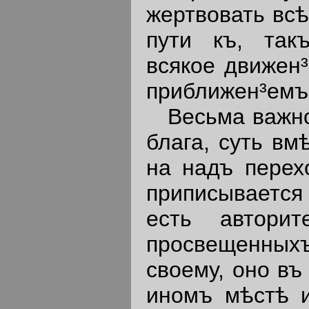
жертвовать всѣ
пути къ, так
всякое движен³
приближен³емъ 
Весьма важно з
блага, суть вм
на надъ перех
приписывается
есть автори
просвещенных
своему, оно въ
иномъ мѣстѣ и