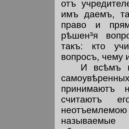
отъ учредител
имъ даемъ, та
право и прям
рѣшен³я вопр
такъ: кто уч
вопросъ, чему и
И всѣмъ изв
самоувѣренн
принимаютъ 
считаютъ е
неотъемлем
называе