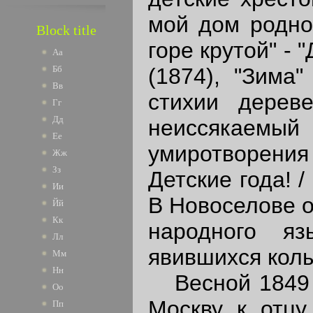
мой дом родной
Block title
горе крутой" - 
Аа
(1874), "Зима"
Бб
Вв
стихии дереве
Гг
Дд
неиссякаем
Ее
умиротворения 
Жж
Зз
Детские года! /
Ии
В Новоселове о
Йй
Кк
народного яз
Лл
явившихся кол
Мм
Нн
Весной 1849 г
Оо
Москву к отцу
Пп