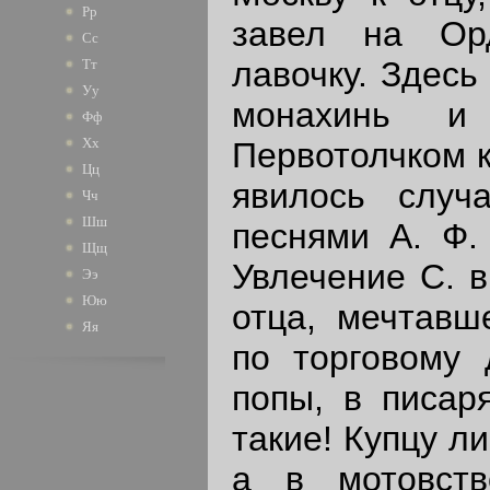
Рр
завел на Ор
Сс
лавочку. Здесь
Тт
Уу
монахинь и 
Фф
Хх
Первотолчком к
Цц
явилось случ
Чч
Шш
песнями А. Ф.
Щщ
Увлечение С. в
Ээ
Юю
отца, мечтавш
Яя
по торговому 
попы, в писар
такие! Купцу л
а в мотовств