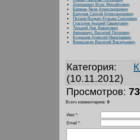
Дорошевич Влас Михайлович
Берман Яков Александрович
Базунов Сергей Александрович
Петров-Водкин Кузьма Сергеевич
Глаголев Андрей Гаврилович
Троцкий Лев Давидович
Авенариус Василий Петрович
Будищев Алексей Николаевич
Верещагин Василий Васильевич
Категория
:
К
(10.11.2012)
Просмотров
:
73
Всего комментариев
:
0
Имя *:
Email *: