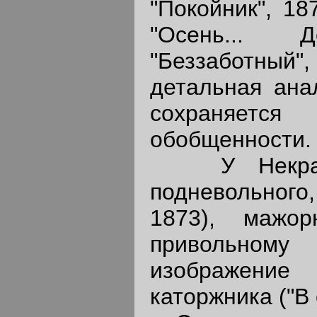
"Покойник", 18
"Осень... Д
"Беззаботный"
детальная ана
сохраняетс
обобщенности.
У Некрасов
подневольного
1873), мажо
привольном
изображени
каторжника ("В 