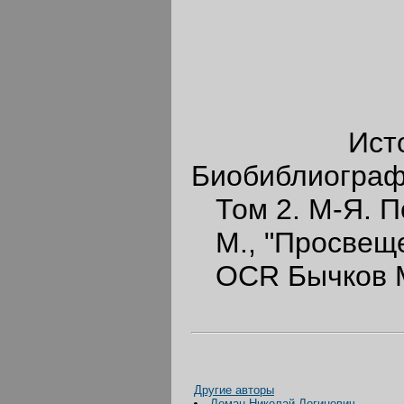
Источник:
Биобиблиограф
Том 2. М-Я. По
М., "Просвеще
OCR Бычков М
Другие авторы
Ломан Николай Логинович