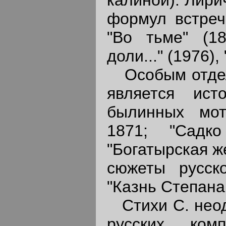
формул встреча
"Во тьме" (18
доли..." (1976),
Особым отдело
является ист
былинных мот
1871; "Садк
"Богатырская ж
сюжеты русско
"Казнь Степана 
Стихи С. неод
русских ком