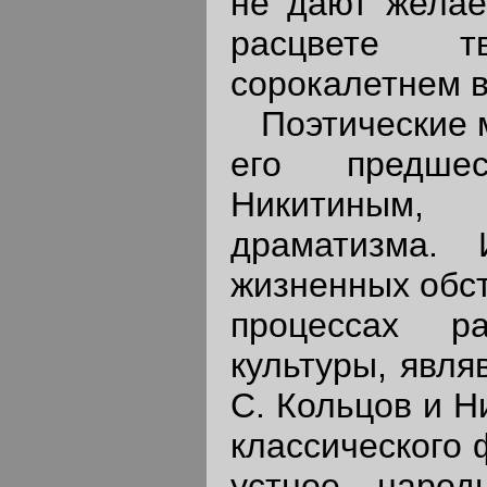
не дают желае
расцвете т
сорокалетнем в
Поэтические мо
его предше
Никитиным,
драматизма.
жизненных обст
процессах ра
культуры, явля
С. Кольцов и Н
классического 
устное народ