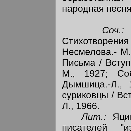
народная песня
Соч.
Стихотворения 
Несмелова.- М.
Письма / Вступ.
М., 1927; Соб
Дымшица.-Л., 
суриковцы / Вст
Л., 1966.
Лит.:
Яци
писателей "и