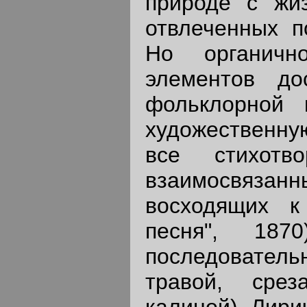
природе с жиз
отвлеченных по
Но органичн
элементов до
фольклорной 
художественну
все стихотв
взаимосвяз
восходящих к
песня", 187
последователь
травой, срез
калиной). Лири