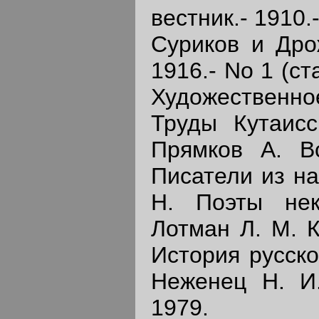
вестник.- 1910.
Суриков и Дрож
1916.- No 1 (ст
Художественное
Труды Кутаисск
Прямков А. Вс
Писатели из на
Н. Поэты нек
Лотман Л. М. К
История русской
Неженец Н. И.
1979.