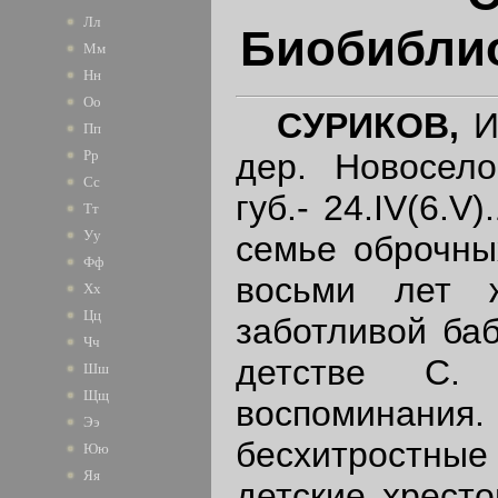
Лл
Биобиблио
Мм
Нн
Оо
СУРИКОВ,
Ив
Пп
дер. Новосело
Рр
Сс
губ.- 24.IV(6.V
Тт
Уу
семье оброчны
Фф
восьми лет 
Хх
Цц
заботливой ба
Чч
детстве С.
Шш
Щщ
воспоминани
Ээ
бесхитростные
Юю
Яя
детские хресто