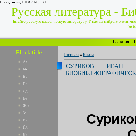
Понедельник, 10.08.2026, 13:13
Русская литература - Б
Читайте русскую классическую литературу. У нас вы найдете очень много
биб
Главная
::
Block title
Главная
»
Книги
Аа
СУРИКОВ ИВАН 
Бб
БИОБИБЛИОГРАФИЧЕСК
Вв
Гг
Дд
Ее
Жж
Зз
Сурико
Ии
Йй
С
Кк