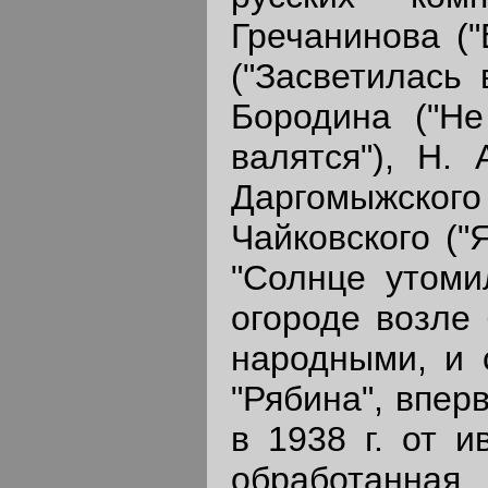
Гречанинова ("
("Засветилась 
Бородина ("Не
валятся"), Н. 
Даргомыжско
Чайковского ("
"Солнце утомил
огороде возле 
народными, и 
"Рябина", впер
в 1938 г. от и
обработанная