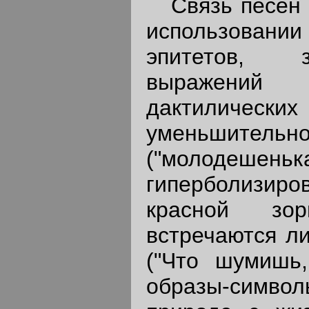
Связь песен С
использовани
эпитетов, з
выражений 
дактилических
уменьшитель
("молодеш
гиперболизир
красной зор
встречаются л
("Что шумишь,
образы-симво