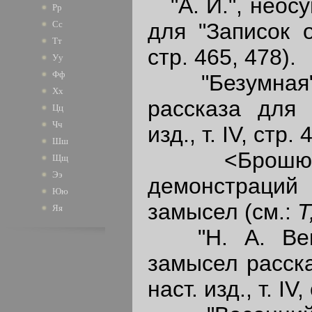
"А. И.", неос
Рр
для "Записок ох
Сс
Тт
стр. 465, 478).
Уу
Фф
"Безумная",
Хх
рассказа для "
Цц
Чч
изд., т. IV, стр. 
Шш
<Брошюра 
Щщ
Ээ
демонстраций
Юю
замысел (см.:
Т
Яя
"Н. А. Венев
замысел расска
наст. изд., т. IV