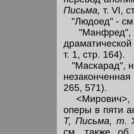
Письма,
т. VI, 
"Людоед" - см. 
"Манфред", н
драматической
т. 1, стр. 164).
"Маскарад", не
незаконченная
265, 571).
<Мирович>, н
оперы в пяти а
Т, Письма, т.
см. также об