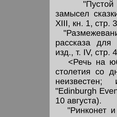
"Пустой боч
замысел сказк
XIII, кн. 1, стр. 
"Размежевание
рассказа для "
изд., т. IV, стр. 
<Речь на юби
столетия со д
неизвестен;
"Edinburgh Even
10 августа).
"Ринконет и 