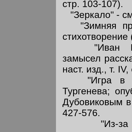
стр. 103-107).
"Зеркало" - см.
"Зимняя прог
стихотворение 
"Иван Иван
замысел расска
наст. изд., т. IV,
"Игра в пор
Тургенева; оп
Дубовиковым в
427-576.
"Из-за гра