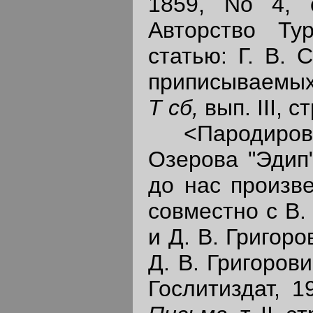
1859, No 4, с
Авторство Ту
статью: Г. В. 
приписываемых 
Т сб,
вып. III, с
<Пародирован
Озерова "Эдип
до нас произв
совместно с В.
и Д. В. Григоро
Д. В. Григоров
Гослитиздат, 1