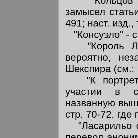
"Кольцов и 
замысел статьи
491; наст. изд., 
"Консуэло" - см
"Король Лир
вероятно, нез
Шекспира (см.:
"К портрету 
участии в с
названную выше
стр. 70-72, где
"Ласарильо с
перевод аноним