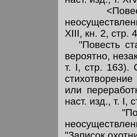
<Повесть 
неосуществлен
XIII, кн. 2, стр. 
"Повесть стар
вероятно, неза
т. I, стр. 163
стихотворение
или переработ
наст. изд., т. I, 
"Помещик
неосуществле
"Записок охотник