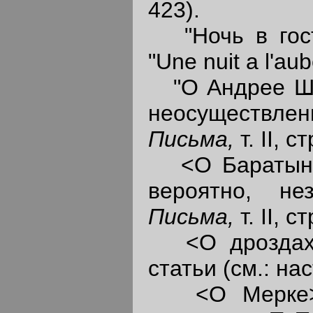
423).
"Ночь в гости
"Une nuit a l'au
"О Андрее Шен
неосуществле
Письма,
т. II, с
<О Баратынск
вероятно, не
Письма,
т. II, с
<О дроздах>,
статьи (см.: наст
<О Мерке>, 