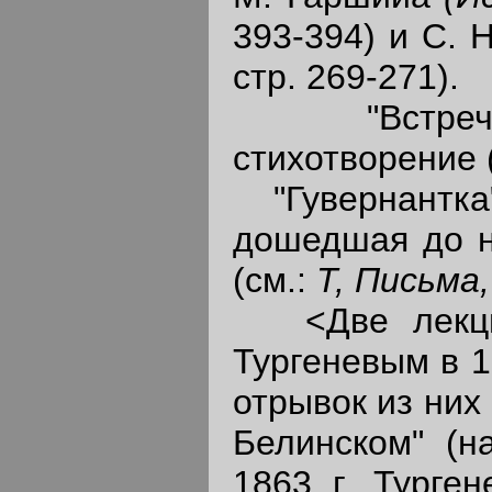
393-394) и С. 
стр. 269-271).
"Встреча"
стихотворение 
"Гувернантка",
дошедшая до н
(см.:
Т, Письма
<Две лекции
Тургеневым в 1
отрывок из них
Белинском" (на
1863 г. Турге