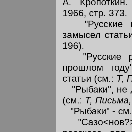
А. Кропоткин.
1966, стр. 373.
"Русские в 
замысел статьи
196).
"Русские ро
прошлом году
статьи (см.:
Т, 
"Рыбаки", не 
(см.:
Т, Письма
"Рыбаки" - см. 
"Сазо<нов?>"