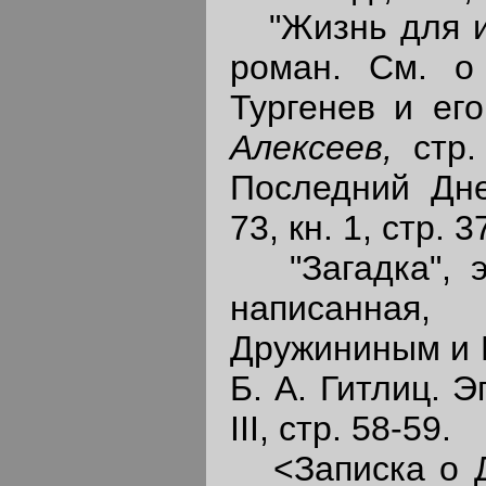
"Жизнь для ис
роман. См. о
Тургенев и ег
Алексеев,
стр.
Последний Дне
73, кн. 1, стр. 
"Загадка", эп
написанная
Дружининым и Н
Б. А. Гитлиц. 
III, стр. 58-59.
<Записка о Д