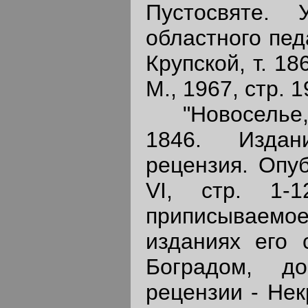
Пустосвяте. 
областного пед
Крупской, т. 18
М., 1967, стр. 1
"Новоселье, ч
1846. Издан
рецензия. Опу
VI, стр. 1-1
приписываем
изданиях его 
Боградом, д
рецензии - Нек