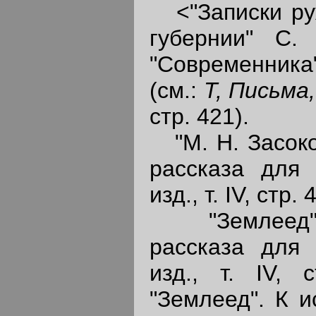
<"Записки руж
губернии" С.
"Современника
(см.:
Т, Письма
стр. 421).
"M. H. Засоко
рассказа для "
изд., т. IV, стр. 
"Землеед", 
рассказа для "
изд., т. IV, 
"Землеед". К 