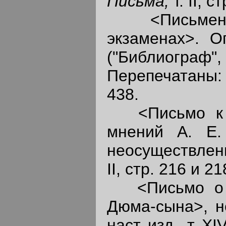
Письма,
т. II, с
<Письменные
экзаменах>. О
("Библиограф"
Перепечатаны
438.
<Письмо к С.
мнений А. Е.
неосуществлен
II, стр. 216 и 21
<Письмо о "P
Дюма-сына>, н
наст. изд., т. XI