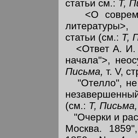
статьи см.:
Т, 
<О современ
литературы>,
статьи (см.:
Т, 
<Ответ А. И. Г
начала">, нео
Письма,
т. V, ст
"Отелло", не 
незавершенны
(см.:
Т, Письма
"Очерки и расс
Москва. 1859"