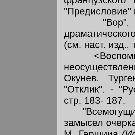
"Предисловие" к
"Вор", нео
драматическог
(см. наст. изд., т
<Воспомина
неосуществлен
Окунев. Тург
"Отклик". - "Р
стр. 183- 187.
"Всемогущий 
замысел очерка
М. Гаршииа
(И