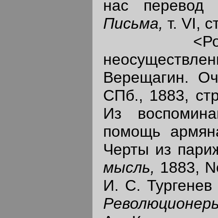
нас перевод 
Письма,
т. VI, 
<Роман о
неосуществлен
Верещагин. Оч
СПб., 1883, ст
Из воспомина
помощь армянам
Черты из париж
мысль,
1883, N
И. С. Тургенев
Революционер