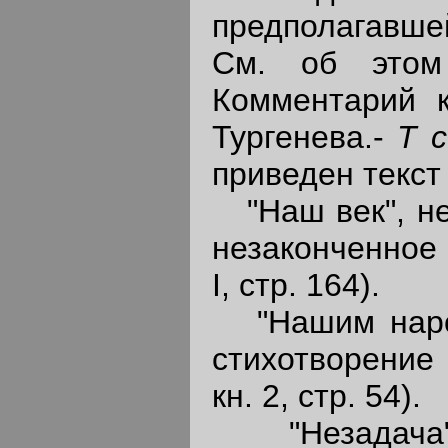
предполагавше
См. об этом
Комментарий к
Тургенева.-
Т 
приведен текст
"Наш век", не
незаконченное 
I, стр. 164).
"Нашим народ
стихотворение 
кн. 2, стр. 54).
"Незадача",