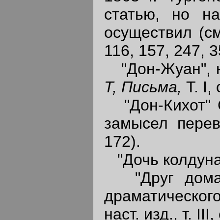
статью, но н
осуществил (с
116, 157, 247, 3
"Дон-Жуан", н
Т, Письма,
Т. I,
"Дон-Кихот" С
замысел перев
172).
"Дочь колдуна" -
"Друг дома",
драматического
наст. изд., т. III