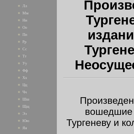
Произв
Лл
Мм
Турген
Нн
Оо
издани
Пп
Рр
Тургене
Сс
Тт
Неосуще
Уу
Фф
Хх
Цц
Чч
Произведен
Шш
Щщ
вошедшие 
Ээ
Тургеневу и к
Юю
Яя