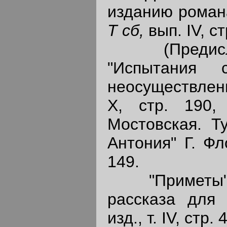
изданию романа
Т сб,
вып. IV, с
(Предислов
"Испытания с
неосуществлен
X, стр. 190,
Mостовская. Т
Антония" Г. Ф
149.
"Приметы", 
рассказа для "
изд., т. IV, стр.