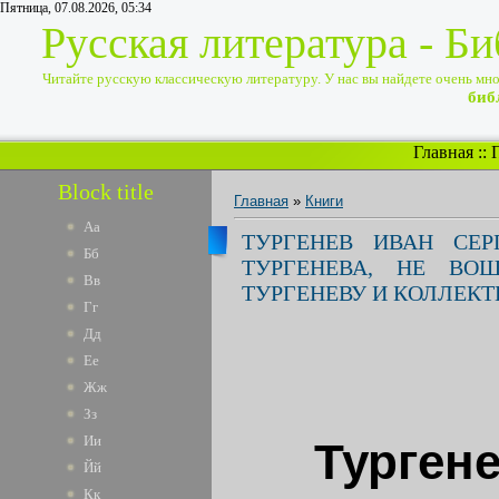
Пятница, 07.08.2026, 05:34
Русская литература - Б
Читайте русскую классическую литературу. У нас вы найдете очень много
биб
Главная
::
Block title
Главная
»
Книги
Аа
ТУРГЕНЕВ ИВАН СЕР
Бб
ТУРГЕНЕВА, НЕ ВО
Вв
ТУРГЕНЕВУ И КОЛЛЕКТ
Гг
Дд
Ее
Жж
Зз
Ии
Тургене
Йй
Кк