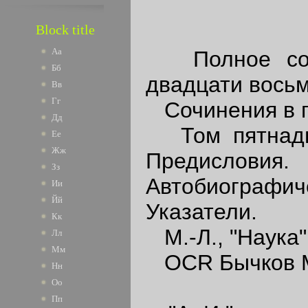
Block title
Аа
Полное собр
Бб
двадцати восьм
Вв
Гг
Сочинения в п
Дд
Том пятнадца
Ее
Жж
Предислов
Зз
Автобиографич
Ии
Йй
Указатели.
Кк
M.-Л., "Наука"
Лл
Мм
OCR Бычков М
Нн
Оо
Пп