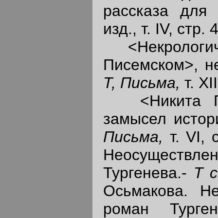
рассказа для "
изд., т. IV, стр.
<Некрологиче
Писемском>, н
Т, Письма,
т. XI
<Никита Пус
замысел истор
Письма,
т. VI,
Неосуществл
Тургенева.-
Т с
Осьмакова. Не
роман Турге