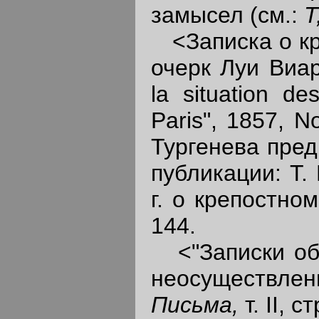
замысел (см.:
Т
<Записка о кр
очерк Луи Виард
la situation d
Paris", 1857, N
Тургенева пред
публикации: Т.
г. о крепостно
144.
<"Записки об 
неосуществлен
Письма,
т. II, с