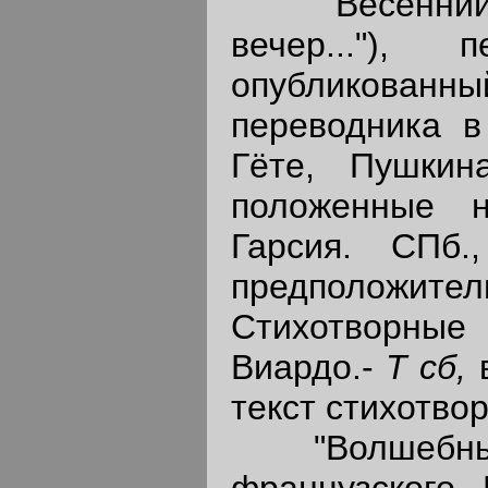
"Весенний в
вечер..."),
опубликова
переводника в
Гёте, Пушкин
положенные 
Гарсия. СПб.
предположитель
Стихотворные
Виардо.-
Т сб,
текст стихотво
"Волшебные 
французского 