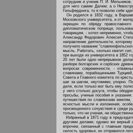
сотрудник и ученик П. И. Мельников
для него самим Далем; а о Невостру
Гильфердннга, то я позволю себе зде
Он родился в 1832 году, в Варшаве,
Московского университета, и от мат
окрещен по обряду православного
дипломатическом поприще, пользова
товарищем, - хотел непременно, чтоб
Александр Федорович Алексея Степа
направление деятельности, которому
получило название "славянофильского
мысль. Работать, сколько хватит сил,
при выходе из университета в 1852 го
20 лет были одно непрерывное делан
разборе болгарских и сербских древн
вопросах современности, - отважн
славянами, порабощенными Турцией,
Совета и Главного комитета по крест
шаг за шагом, неутомимо, упорно. П
деле, если только мог быть ему полез
у него столько досуга, чтобы ободр
просьбы, ученые пособия и указания
путешествия по славянским землям, 
ясностью мысли и изложения, особе
просвещенного сочувствия в среде ру
только, что ни ученая, ни общественн
Избранный в 1871 году в председате
другими делами, однако же верный с
впрочем, связанный с главным предм
хилость здоровья, он отправился лет