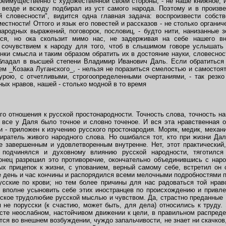
реимущественно с художественной своей стороны, - не наше книжное, и
 везде и всюду подбирал из уст самого народа. Поэтому и в произв
 словесности", видится одна главная задача: воспроизвести собст
местности! Оттого и язык его повестей и рассказов - не столько органич
ародных выражений, поговорок, пословиц, - будто нити, нанизанные
ся, но ока скользит мимо нас, не задерживая на себе нашего в
сочувствием к народу для того, чтоб в слышимом говоре услышать е
енки смысла и таким образом обратить их в достояние науки, словеснос
бладал в высшей степени Владимир Иванович Даль. Если обратиться
ем _Козака Луганского_, - нельзя не поразиться смелостью и самостоя
урою, с отчетливыми, строгоопределенными очертаниями, - так рез
ых нравов, нашей - столько модной в то время
 отношения к русской простонародности. Точность слова, точность на
 все у Даля было точное и словно точеное. И вся эта нравственная 
ни - приложен к изучению русского простонародия. Моряк, медик, механи
иратель живого народного слова. Но ошибался тот, кто при жизни Дал
 завершенным и удовлетворенным внутренне. Нет, этот практический
подчинялся и духовному влиянию русской народности, тяготился 
онец разрешил это противоречие, окончательно объединившись с нар
ых прицепок к жизни, с упованием, верный самому себе, встретил он 
е день и час кончины и распорядился всеми мелочными подробностями п
сские по крови; но тем более причины для нас радоваться той нравс
о вполне усыновить себе этих иностранцев по происхождению и привле
усское трудолюбие русской мыслью и чувством. Да, страстно преданные Р
я не порусски (к счастию, может быть, для дела) относились к труду.
есте неослабном, настойчивом движении к цели, в правильном распреде
тся во внешнем возбуждении, чуждо запальчивости, не знает ни скачков,