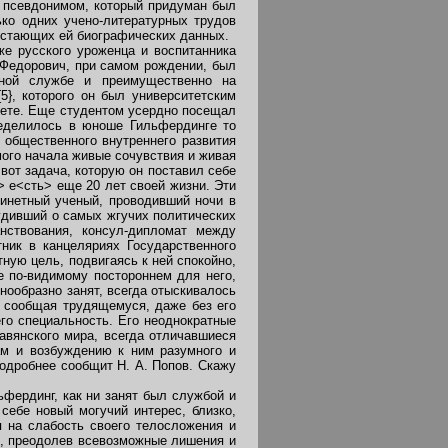
, псевдонимом, который придуман был
ько одних учено-литературных трудов
достающих ей биографических данных.
же русского уроженца и воспитанника
 Федорович, при самом рождении, был
нной службе и преимущественно на
}, которого он был университетским
итете. Еще студентом усердно посещал
ределилось в юноше Гильфердинге то
 общественного внутреннего развития
мого начала живые сочувствия и живая
 вот задача, которую он поставил себе
о> е<сть> еще 20 лет своей жизни. Эти
бинетный ученый, проводивший ночи в
судивший о самых жгучих политических
нствования, консул-дипломат между
ник в канцеляриях Государственного
ную цель, подвигаясь к ней спокойно,
е по-видимому постороннем для него,
знообразно занят, всегда отыскивалось
, сообщая трудящемуся, даже без его
го специальность. Его неоднократные
авянского мира, всегда отличавшиеся
ам и возбуждению к ним разумного и
подробнее сообщит Н. А. Попов. Скажу
фердинг, как ни занят был службой и
себе новый могучий интерес, близко,
я на слабость своего телосложения и
 и, преодолев всевозможные лишения и