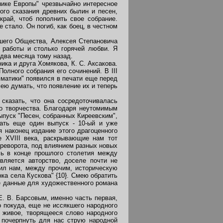
нике Европы" чрезвычайно интересное
ого сказания древних былин и песен,
край, чтоб пополнить свое собрание.
 стало. Он погиб, как боец, в честном
шего Общества, Алексея Степановича
 работы и столько горячей любви. Я
 два месяца тому назад.
ка и друга Хомякова, К. С. Аксакова.
олного собрания его сочинений. В III
матики" появился в печати еще перед
ею думать, что появление их и теперь
сказать, что она сосредоточивалась
го творчества. Благодаря неутомимым
выпуск "Песен, собранных Киреевским",
дать еще один выпуск - 10-ый и уже
 наконец издание этого драгоценного
е XVIII века, раскрывающие нам тот
ереворота, под влиянием разных новых
сь в конце прошлого столетия между
ляется авторство, доселе почти не
вил нам, между прочим, историческую
ка села Кускова" {10}. Смею обратить
е данные для художественного романа
. В. Барсовым, именно часть первая,
 покуда, еще не иссякшего народного
о живое, творящееся слово народного
 почерпнуть для нас струю народной