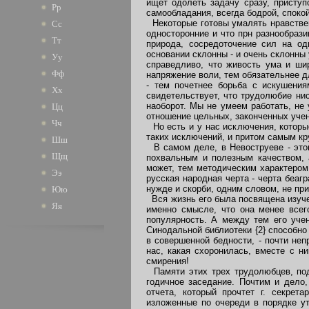
ищет одолеть задачу сразу, приступ
Рр
самообладания, всегда бодрой, споко
Некоторые готовы умалять нравственн
Сс
односторонние и что прн разнообрази
Тт
природа, сосредоточение сил на од
основании склонны - и очень склонны 
Уу
справедливо, что живость ума и ши
Фф
напряжение воли, тем обязательнее д
- тем почетнее борьба с искушени
Хх
свидетельствует, что трудолюбие нис
наоборот. Мы не умеем работать, не
Цц
отношение цельных, законченных учен
Чч
Но есть и у нас исключения, которые
таких исключений, и притом самым к
Шш
В самом деле, в Невоструеве - этом
Щщ
похвальным и полезным качеством, 
может, тем методическим характером,
Ээ
русская народная черта - черта беаг
нужде и скорби, одним словом, не пр
Юю
Вся жизнь его была посвящена изуче
Яя
именно смысле, что она менее все
популярность. А между тем его учен
Синодальной библиотеки {2} способно
в совершенной бедности, - почти неп
нас, какая схоронилась, вместе с ни
смирения!
Памяти этих трех трудолюбцев, под
годичное заседание. Почтим и дело
отчета, который прочтет г. секрет
изложенные по очереди в порядке ут