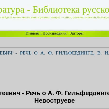
ратура - Библиотека русск
найдете очень много книг в разных жанрах - стихи, романы, повести, баллады, 
Главная
::
Произведения
::
Авторы
ВИЧ - РЕЧЬ О А. Ф. ГИЛЬФЕРДИНГЕ, В. И.
еевич - Речь о А. Ф. Гильфердинге, 
Невоструеве