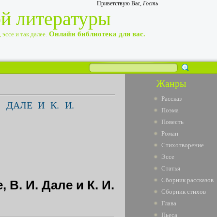
Приветствую Вас
,
Гость
ой литературы
Онлайн библиотека для вас.
эссе и так далее.
Жанры
Рассказ
 ДАЛЕ И К. И.
Поэма
Повесть
Роман
Стихотворение
Эссе
Статья
Сборник рассказов
В. И. Дале и К. И.
Сборник стихов
Глава
Пьеса