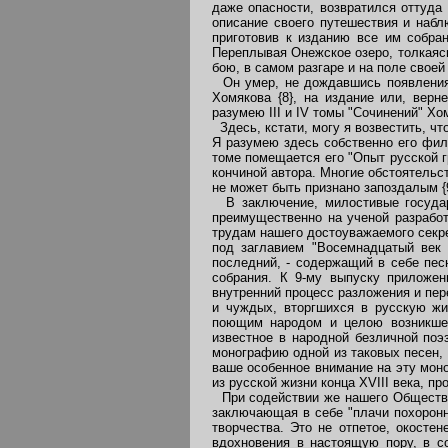
даже опасности, возвратился оттуда
описание своего путешествия и набл
приготовив к изданию все им собран
Переплывая Онежское озеро, толкаясь 
бою, в самом разгаре и на поле своей
Он умер, не дождавшись появления 
Хомякова {8}, на издание или, вер
разумею III и IV томы "Сочинений" Х
Здесь, кстати, могу я возвестить, ч
Я разумею здесь собственно его фило
томе помещается его "Опыт русской 
кончиной автора. Многие обстоятельс
не может быть признано запоздалым {9
В заключение, милостивые государи
преимущественно на ученой разработ
трудам нашего достоуважаемого секрет
под заглавием "Восемнадцатый век 
последний, - содержащий в себе пес
собрания. К 9-му выпуску приложен
внутренний процесс разложения и пер
и чуждых, вторгшихся в русскую жи
поющим народом и целою возникшею
известное в народной безличной поэ
монографию одной из таковых песен, 
ваше особенное внимание на эту мон
из русской жизни конца XVIII века, пр
При содействии же нашего Общества 
заключающая в себе "плачи похоронн
творчества. Это не отпетое, окосте
вдохновения в настоящую пору, в с