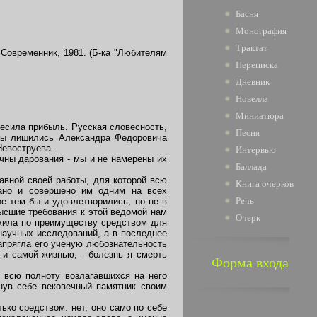
Басня
Монография
Трактат
: Современник, 1981. (Б-ка "Любителям
Переписка
Дневник
Новелла
Миниатюра
есила прибыль. Русская словесность,
Песня
мы лишились Александра Федоровича
Невоструева.
Интервью
чны дарования - мы и не намерены их
Баллада
авной своей работы, для которой всю
Книга очерков
дано и совершено им одним на всех
Речь
ие тем бы и удовлетворились; но не в
ысшие требования к этой ведомой нам
Очерк
ужила по преимуществу средством для
 научных исследований, а в последнее
напрягла его ученую любознательность
 и самой жизнью, - болезнь я смерть
Форма входа
 всю полноту возлагавшихся на него
гнув себе вековечный памятник своим
ко средством: нет, оно само по себе