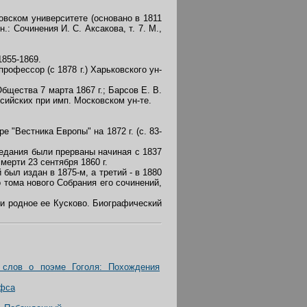
вском университете (основано в 1811
.: Сочинения И. С. Аксакова, т. 7. М.,
1855-1869.
рофессор (с 1878 г.) Харьковского ун-
бщества 7 марта 1867 г.; Барсов Е. В.
сийских при имп. Московском ун-те.
"Вестника Европы" на 1872 г. (с. 83-
едания были прерваны начиная с 1837
мерти 23 сентября 1860 г.
был издан в 1875-м, а третий - в 1880
 тома нового Собрания его сочинений,
и родное ее Кусково. Биографический
о слов о поэме Гоголя: Похождения
ффса