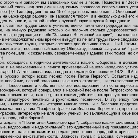
 с огромным запасом им записанных былин и песен. Поместив в "Вест
юдений своих над певцами и над самым процессом современного устн
ное {7}, Гильфердинг летом 1872 года вновь поспешил в Олонецкий 
на барке среди рабочих, он заразился тифом, и в несколько дней его не
 деятельности, жертвой любви к русской науке и русской народности.
в свет тех трудов своего учителя, вечно памятного председателя на
нее, на ученую редакцию которых он положил столько добросовестной
омякова, содержащие в себе "Записки о Всемирной истории", - вышедшие
то в непродолжительном времени выйдут из печати труды также сподвижни
логические труды, которые составят два большие томя - II и III томы П
грамматики", посвященный нашему Обществу; первый выпуск этой "Грам
тва помешали, к сожалению, своевременному изданию этих томов; но см
}.
, обращаясь к годичной деятельности нашего Общества, я должен 
ке и на увековечении в печати произведений нашего народного устно
аря, П. А. Бессонова, издан под его редакцией в прошлом 1872 г. 9-й 
в русских исторических песнях после Петра Первого". Остается из
ни новейшие, первой половины нынешнего столетия, - и тем завершится
ы г. Бессоновым и собственные его исследования о песнотворчеств
ерождения, который совершался в народной песне после Петровского п
знь элементов и, наконец, того взаимодействия, которое установило
 литературою печатных и рукописных песенников. В эту эпоху появ
зии, - можно соследить историю многих песен, и г. Бессонов предста
озаглавленную им: "Графиня Прасковья Ивановна Шереметева, крестьян
ографию, интересную не для одних ученых, но заключающую в себе вс
остонародной и барской.
изданы и "Причитанья Северного края", собранные нашим сочленом, Е
ые, надгробные и надмогильные": это единственный вид пребывающего
невшее и только по памяти передающееся слово народной старины, н
овременной действительности. Важность труда г. Барсова, сумевшего