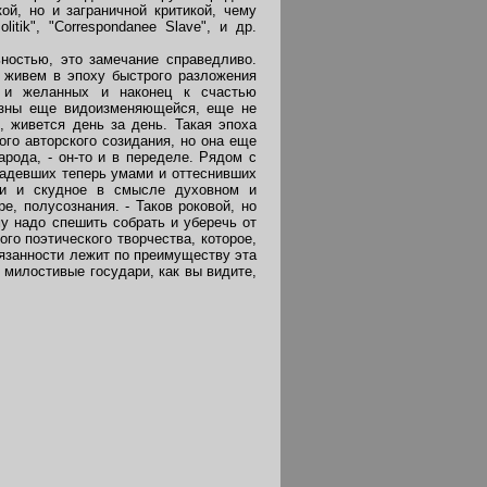
ой, но и заграничной критикой, чему
tik", "Correspondanee Slave", и др.
ностью, это замечание справедливо.
 живем в эпоху быстрого разложения
х и желанных и наконец к счастью
изны еще видоизменяющейся, еще не
, живется день за день. Такая эпоха
ого авторского созидания, но она еще
арода, - он-то и в переделе. Рядом с
ладевших теперь умами и оттеснивших
ли и скудное в смысле духовном и
е, полусознания. - Таков роковой, но
у надо спешить собрать и уберечь от
го поэтического творчества, которое,
бязанности лежит по преимуществу эта
 милостивые государи, как вы видите,