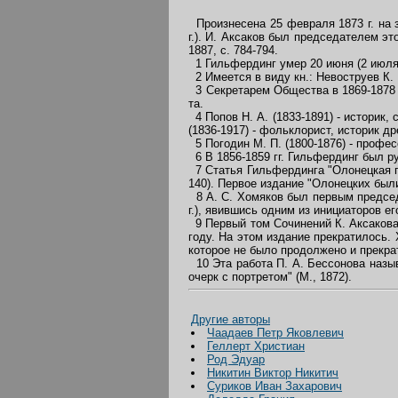
Произнесена 25 февраля 1873 г. на 
г.). И. Аксаков был председателем это
1887, с. 784-794.
1 Гильфердинг умер 20 июня (2 июля
2 Имеется в виду кн.: Невоструев К. 
3 Секретарем Общества в 1869-1878 гг
та.
4 Попов Н. А. (1833-1891) - историк,
(1836-1917) - фольклорист, историк 
5 Погодин М. П. (1800-1876) - профес
6 В 1856-1859 гг. Гильфердинг был р
7 Статья Гильфердинга "Олонецкая гу
140). Первое издание "Олонецких был
8 А. С. Хомяков был первым председ
г.), явившись одним из инициаторов ег
9 Первый том Сочинений К. Аксакова, 
году. На этом издание прекратилось.
которое не было продолжено и прекра
10 Эта работа П. А. Бессонова назы
очерк с портретом" (М., 1872).
Другие авторы
Чаадаев Петр Яковлевич
Геллерт Христиан
Род Эдуар
Никитин Виктор Никитич
Суриков Иван Захарович