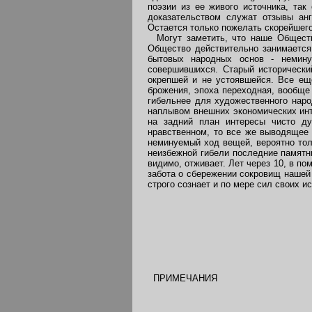
поэзии из ее живого источника, так
доказательством служат отзывы англ
Остается только пожелать скорейшего
Могут заметить, что наше Общество
Общество действительно занимается
бытовых народных основ - немину
совершившихся. Старый историческ
окрепшей и не устоявшейся. Все еще
брожения, эпоха переходная, вообще 
гибельнее для художественного народ
наплывом внешних экономических инт
на задний план интересы чисто д
нравственном, то все же выводящее е
неминуемый ход вещей, вероятно тол
неизбежной гибели последние памятни
видимо, отживает. Лет через 10, в п
забота о сбережении сокровищ нашей 
строго сознает и по мере сил своих и
ПРИМЕЧАНИЯ