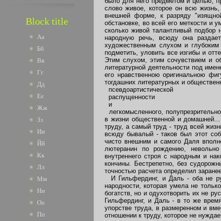
было для него предметом и целью, п
слово живое, которое он всю жизнь,
внешней форме, к разряду "изящной
Block title
обстановке, во всей его меткости и у
сколько живой талантливый подбор н
Аа
народную речь, всюду она раздает
художественным слухом и глубоким 
Бб
подметить, уловить все изгибы и отт
Этим слухом, этим сочувствием и о
Вв
литературной деятельности под имен
Гг
его нравственною оригинальною фиг
тогдашних литературных и общественн
Дд
псевдоартистической
Ее
распущенности
и
Жж
легкомысленного, полупрезрительного
в жизни общественной и домашней...
Зз
труду, а самый труд - труд всей жиз
Ии
всюду бывалый - таков был этот соб
чисто внешним и самого Даля вполне
Йй
лютеранин по рождению, невольно 
Кк
внутреннего строя с народным и нак
кончины. Бестрепетно, без судорожн
Лл
точностью расчета определил заране
И Гильфердинг, и Даль - оба не ру
Мм
народности, которая умела не тольк
Нн
богатств, но и одухотворить их не р
Гильфердинг, и Даль - в то же врем
Оо
упорстве труда, в размеренном и вм
Пп
отношении к труду, которое не нуждае