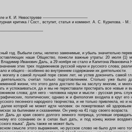
 И. Невоструеве --------------------------------------
урная критика / Сост., вступит, статья и коммент. А. С. Курилова. - М.
----------------------------
ый год. Выбыли силы, нелегко заменимые, и убыль значительно перев
составляющих наше Общество, понесли важные утраты: 20 июля {1} 
 Владимир Иванович Даль, а 29 ноября не стало и Капитона Ивановича 
начение этих трех подвижников русской науки и русского слова; разли
мало и общего - особенно во внутреннем содержании их деятельности.
могилу в самой лучшей поре своих лет, не успев докончить самой гл
деятельность считал только подготовлением. Столько уже было 
еменной жизни, что этого дела достало бы на заслугу многим, и мног
ть и успокаиваться, да и мы не переставали простирать все новые и в
дожником слова; для него - человека науки и мысли - русская речь сл
графических, политических; однако ж и филология входила в круг его
русского песенного народного творчества, и не только привлекла, но и 
 далее которой не может идти человек: он пожертвовал ей здоровьем
поисках за былинами и сказаниями. Он умер на 41 году своего возраста.
л Даль до края своего долгого земного поприща, успевши оправдать
нному его сознанию он в силах был дать, и под конец жизни воздви
ского языка". Даль также не может быть
сном смысле этого выражения, но русское слово не было для него толь