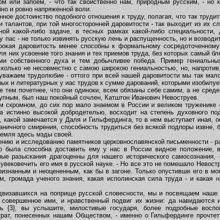
ом или запоем, - что так свойственно нам, природным русским, - но 
йно и ровно напряженной воли.
ое достоинство подобного отношения к труду, полагая, что так труди
и талантов, при той многосторонней даровитости - так выходит из их сл
ной какой-либо задаче, в тесных рамках какой-либо специальности,
у пас - не только извинять русскую лень и распущенность, но и возводит
рокая даровитость менее способны к формальному сосредоточенному
ля них усвоение того знания и тех приемов труда, без которых самый б
ями собственного духа и тем добычливее победа. Пример гениальны
колько не несовместно с самою широкою гениальностью, но, напротив,
 уважаем трудолюбие - оттого при всей нашей даровитости мы так мал
ых и литературных у иас трудов к сумме дарований, которыми изобилуе
 тем почетнее, что они одиноки, всем обязаны себе самим, а не среде, 
рупным, был наш покойный сочлен, Катштон Иванович Невоструев.
 скромном, до сих пор мало знаемом в России и великом труженике 
а истинно высокой добродетелью, восходит на степень духовного под
 какой замечается у Даля и Гильфердинга, то в нем выступает иная, 
раничного смирения, способность трудиться без всякой подпоры извне, 
иемля здесь мзды своей.
нию и исследованию памятников церковнославянской письменности - раб
го была способна доставить ему у нас в России видное положение,
ые разыскания драгоценны для нашего исторического самосознания, 
 увековечить его имя в русской науке. - Но все это не помешало Невос
ризнанным и неоцененным, как бы в загоне. Только опустивши его в мо
м, громада ученого знания, какая исполинская сила труда - и какая 
визавшихся на поприще русской словесности, мы и посвящаем наше 
, совершенное ими, и нравственный подвиг их жизни: да навидаются 
арь {3}, вы услышите, милостивые государя, более подробные восп
рат, понесенных нашим Обществом, - именно о Гильфердинге прочтет 