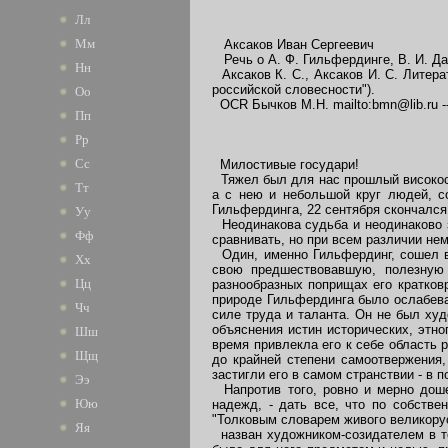
Лл
Мм
Аксаков Иван Сергеевич
Речь о А. Ф. Гильфердинге, В. И. Дале и К.
Нн
Аксаков К. С., Аксаков И. С. Литерат
российской словесности").
Оо
OCR Бычков М.Н. mailto:bmn@lib.ru ----------
Пп
Рр
Сс
Милостивые государи!
Тяжел был для нас прошлый високосн
Тт
а с нею и небольшой круг людей, 
Гильфердинга, 22 сентября скончался
Уу
Неодинакова судьба и неодинаково з
Фф
сравнивать, но при всем различии не
Один, именно Гильфердинг, сошел в 
Хх
свою предшествовавшую, полезную 
Цц
разнообразных поприщах его кратковр
природе Гильфердинга было ослабева
Чч
силе труда и таланта. Он не был ху
объяснения истин исторических, этно
Шш
время привлекла его к себе область 
Щщ
до крайней степени самоотвержения,
застигли его в самом странствии - в 
Ээ
Напротив того, ровно и мерно доше
Юю
надежд, - дать все, что по собстве
"Толковым словарем живого великорус
Яя
назван художником-созидателем в те