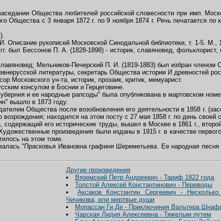
заседании Общества любителей российской словесности при имп. Моско
го Общества с 3 января 1872 г. по 9 ноября 1874 г. Речь печатается по кн
).
И. Описание рукописей Московской Синодальной библиотеки, т. 1-5. М., 
. был Бессонов П. А. (1828-1898) - историк, славяновед, фольклорист, п
 славяновед; Мельников-Печерский П. И. (1819-1883) был избран членом О
древнерусской литературы, секретарь Общества истории И древностей рос
сор Московского ун-та, историк, прозаик, критик, мемуарист.
усским консулом в Боснии и Герцеговине.
берния и ее народные рапсоды" была опубликована в мартовском номере 
ин" вышло в 1873 году.
ателем Общества после возобновления его деятельности в 1858 г. (зас
о возрождения; находился на этом посту с 27 мая 1858 г. по день своей с
содержащий его исторические труды, вышел в Москве в 1861 г., второй 
 Художественные произведения были изданы в 1915 г. в качестве первого
тилось на этом томе.
валась "Прасковья Ивановна графиня Шереметьева. Ее народная песня 
Другие произведения
Вяземский Петр Андреевич - Тариф 1822 года
Толстой Алексей Константинович - Переводы
Аксаков Константин Сергеевич - Нескольк
Чичикова, или мертвые души
Мопассан Ги Де - Приключения Вальтера Шна
Чарская Лидия Алексеевна - Тяжелым путем