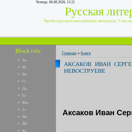
Четверг, 06.08.2026, 13:21
Русская лите
Читайте русскую классическую литературу. У нас вы 
Block title
Главная
»
Книги
Аа
АКСАКОВ ИВАН СЕРГЕЕ
Бб
НЕВОСТРУЕВЕ
Вв
Гг
Дд
Ее
Жж
Зз
Аксаков Иван Серг
Ии
Йй
Кк