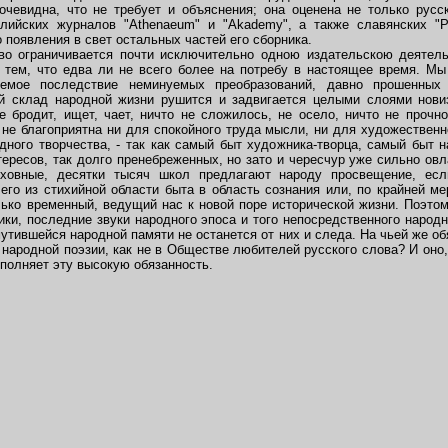
 очевидна, что не требует и объяснения; она оценена не только русск
ийских журналов "Athenaeum" и "Akademy", а также славянских "Poli
 появления в свет остальных частей его сборника.
 ограничивается почти исключительно одною издательскою деятель
 тем, что едва ли не всего более на потребу в настоящее время. Мы
емое последствие неминуемых преобразований, давно прошенны
ий склад народной жизни рушится и задвигается целыми слоями нов
 бродит, ищет, чает, ничто не сложилось, не осело, ничто не прочно
не благоприятна ни для спокойного труда мысли, ни для художественн
ного творчества, - так как самый быт художника-творца, самый быт н
ересов, так долго пренебреженных, но зато и чересчур уже сильно ов
уховные, десятки тысяч школ предлагают народу просвещение, ес
го из стихийной области быта в область сознания или, по крайней мер
ько временный, ведущий нас к новой поре исторической жизни. Поэтом
ки, последние звуки народного эпоса и того непосредственного народно
омутившейся народной памяти не останется от них и следа. На чьей же о
народной поэзии, как не в Обществе любителей русского слова? И оно,
сполняет эту высокую обязанность.