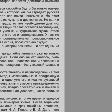
которое является действием высокого
ться способны будто бы только натуры
ов - которою как бы страдает русская
 для нее почти ненозможно. На этом
ь их чуть не в достоинство. Но если и
 труду, то тем необходимее для них
лестящий талант остается бесплодным,
х ученых и художников чужих стран
 оно-то ее и оплодотворяет. У нас же
о производительны: пропорциональное
т Россия, поразительно скудно.
в которой возникли, - и вот одним из
- трудолюбие является уже не только
вига. Если оно не отличалось, быть
особенная, нравственная и совершенно
без поощрения, без утешений славы, в
оте тяжелой и неблагодарной - в том
 выгоды материальные и ободряющую
- и одно уже его описание рукописей
труеву жить и умереть преждевременно
гилу, поздно спохватились и поняли у
нравственная доблесть, какое величие
настоящее, в то же время очередное
их примером живые. После годичного
оминания о трех покойных сочленах,
вам Н. А. Попов; о В. И. Дале - его