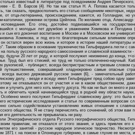
, столько известный в литературе под псевдонимом Андрея Печерского
еве - Е. В. Барсов {4}. Но так как статья Н. А. Попова касается тол
сь, так сказать, предвосполнить его статью сообщением некоторых, не
 от отца-лютеранина, происхождением, кажется, из Голландии, но у
ери-католички, уроженки острова Цейлона. По желанию отца, Александр
 исповедания. Его отец, достойно подвизавшийся на государстве
вшийся с молодых лет дружбою и уважением Хомякова и Погодина {5
ы и сын его докончил воспитание в Москве и в Московском же универс
новича Хомякова, и под его-то благотворным сильным влиянием оп
 он остался верен всю жизнь и которое в истории нашей литературы и
". Таким образом в основание труженичества Гильфердинга легли с са
 на пользу русского народного самосознания и славянской взаимности -
ду, будучи 20 лет от роду, и которой послужил неизменно до конца, т<
ье. Труд был его стихией, но труд не только отвлеченно-научный. Ка
их рукописей, - публицист, всегда беспристрастным и трезвым словом 
ый путешественник, совершавший хладнокровно самые опасные стра
 всегда высоко державший русское знамя {6}, - замечательный работ
ьянскому делу, - везде и всюду имел Гильфердинг пред собою одну завет
оэтому не отказывался он от участия и ни в каком общественном, даж
ен и улучить для него хоть минуту досуга. Но как ни был он много и ра
ить и облегчить чужой начинающийся труд в родной ему области науки
. Особенно много послужил Гильфердинг славянскому делу: это была е
его исторические исследования и статьи по современным вопросам сл
нно сильно содействовали установлению живых отношение к славян
сского общества. Я не стану перечислять его сочинений, об этом вам 
ая его деятельность не прерывалась ни разу.
ли Этнографического отдела Русского географического общества, Гиль
воим правилам, не отказался от этого звания, и здесь привлек его к 
етом его занятий - русское народное эпическое творчество. Несмотр
ом 1871 г. на поиски в Олонецкую губернию, в самые глухие ее места,