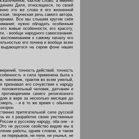
скалеченное, чахлое слово, а именно
едениях Даля, относящихся, по своей
венно это же слово в его жизненной
еская, творческая речь самого автора,
 зернами. Все мы слышим кругом себя
нимания; нужно обладать особенным
го живые особенности, его красоту,
ти, - вообще народного самосознания.
 воспоминанием к самому началу его
тельностью его почина и вообще всею
ко выдающегося на сером фоне наших
мерений, точность действий, точность
особенность и сила применена была к
к, чиновник, практик во всем умелый,
я признавал его сочувствие к народу
, положительный человек, датчанин и
противоречием своего религиозного
одом в вере за несколько месяцев до
смерть, - и в то же время с обычною
охорон.
твенно притягательной силе русской
чь их к разработке своих умственных
оссии и русскому народу, оба они - и
 Это не русское свойство видим мы в
лении работы, одним словом, в таком
 ни перерывов, ни лени, ни унынья, не