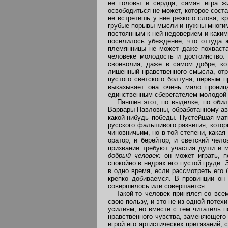
ее головы и сердца, самая игра ж
освободиться не может, которое сост
не встретишь у нее резкого слова, 
грубые порывы мысли и нужны многим
постоянным к ней недоверием и каки
поселилось убеждение, что оттуда 
племянницы не может даже похваста
человеке молодость и достоинство
своеволия, даже в самом добре, кот
лишенный нравственного смысла, отр
пустого светского болтуна, первым 
выказывает она очень мало прониц
единственным сберегателем молодой д
Паншин этот, по выделке, по обили
Варвары Павловны, обработанному ав
какой-нибудь победы. Пустейшая мат
русского фальшивого развития, кото
чиновничьим, но в той степени, кака
оратор, и берейтор, и светский чел
призвание требуют участия души и 
добрый человек:
он может играть, п
спокойно в недрах его пустой груди.
в одно время, если рассмотреть его 
крепко добиваемся. В провинции он
совершилось или совершается.
Такой-то человек принялся со всем 
свою пользу, и это не из одной потех
усилиям, но вместе с тем читатель п
нравственного чувства, заменяющего
игрой его артистических притязаний,