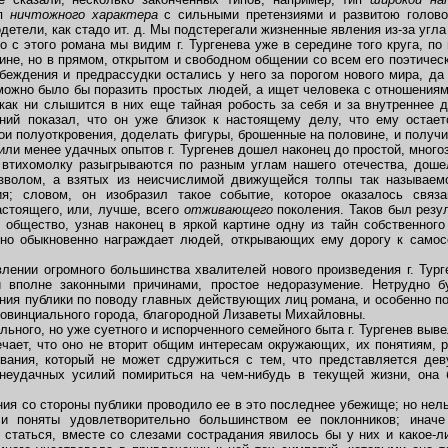
ип
ничтожного характера
с сильными претензиями и развитою голов
детели, как стадо ит. д. Мы подстерегали жизненные явления из-за угла
с этого романа мы видим г. Тургенева уже в середине того круга, по
дине, но в прямом, открытом и свободном общении со всем его поэтичес
беждения и предрассудки остались у него за порогом нового мира, да
можно было бы поразить простых людей, а ищет человека с отношени
, как ни слышится в них еще тайная робость за себя и за внутреннее 
ений показал, что он уже близок к настоящему делу, что ему остает
и полуоткровения, доделать фигуры, брошенные на половине, и получи
или менее удачных опытов г. Тургенев дошел наконец до простой, много
 втихомолку разыгрываются по разным углам нашего отечества, доше
зволом, а взятых из неисчислимой движущейся толпы так называемо
ия; словом, он изобразил такое событие, которое оказалось свя
астоящего, или, лучше, всего
отживающего
поколения. Таков был резу
 общество, узнав наконец в яркой картине одну из тайн собственного
оно обыкновенно награждает людей, открывающих ему дорогу к самосо
ении огромного большинства хвалителей нового произведения г. Турге
 вполне законными причинами, простое недоразумение. Нетрудно бу
ения публики по поводу главных действующих лиц романа, и особенно по
ровинциального города, благородной Лизаветы Михайловны.
ьного, но уже суетного и испорченного семейного быта г. Тургенев выве
чает, что оно не вторит общим интересам окружающих, их понятиям, 
ания, который не может сдружиться с тем, что представляется де
еудачных усилий помириться на чем-нибудь в текущей жизни, она 
 со стороны публики проводило ее в это последнее убежище; но нельз
и поняты удовлетворительно большинством ее поклонников; иначе
 статься, вместе со слезами сострадания явилось бы у них и какое-л