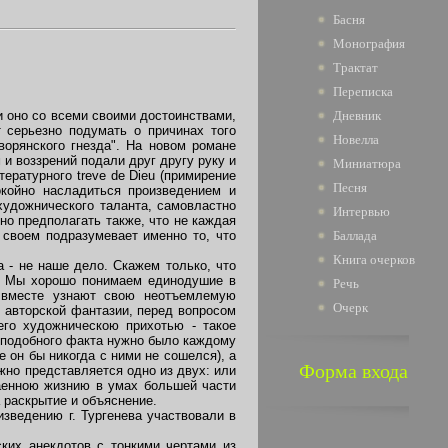
Басня
Монография
Трактат
Переписка
и оно со всеми своими достоинствами,
Дневник
 серьезно подумать о причинах того
Новелла
ворянского гнезда". На новом романе
и воззрений подали друг другу руку и
Миниатюра
ературного treve de Dieu (примирение
Песня
койно насладиться произведением и
художнического таланта, самовластно
Интервью
о предполагать также, что не каждая
 своем подразумевает именно то, что
Баллада
Книга очерков
а - не наше дело. Скажем только, что
и. Мы хорошо понимаем единодушие в
Речь
д вместе узнают свою неотъемлемую
Очерк
 авторской фантазии, перед вопросом
его художническою прихотью - такое
 подобного факта нужно было каждому
 он бы никогда с ними не сошелся), а
Форма входа
жно представляется одно из двух: или
аенною жизнию в умах большей части
 раскрытие и объяснение.
зведению г. Тургенева участвовали в
ких анекдотов с тонкими чертами из