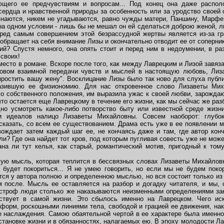
ющего ее предчувствиям и вопросам... Под конец она даже распол
ердца и нравственной природы за особенность или за уродство своей о
знаются, никем не угадываются, равно чужды матери, Паншину, Марф
на одном условии - лишь бы не мешал он ей сделаться доброю женой, л
ред самым совершением этой безрассудной жертвы является из-за г
бращает на себя внимание Лизы и окончательно отводит ее от соперник
? Спустя немного, она опять стоит и перед ним в недоумении, в ра
своих!
сто в романе. Вскоре после того, как между Лаврецким и Лизой завяз
овом взаимной передачи чувств и мыслей в настоящую любовь, Лиз
ростить вашу жену". Восклицание Лизы было так ново для слуха публик
казившую ее физиономию. Для нас откровенное слово Лизаветы Мих
го собственного положения, им выразила ужас к своей любви, зарожда
что остается еще Лаврецкому в течение его жизни, как мы сейчас же ра
 усмотреть какое-либо потворство быту или известной среде жизн
 идеалов налицо Лизаветы Михайловны. Совсем наоборот: глубок
сказать, со всем ее существованием. Драма есть уже в ее появлении 
ождает затем каждый шаг ее, не кончаясь даже и там, где автор конч
и? Где она найдет тот кров, под которым пугливая совесть уже не мож
а ли тут келья, как старый, романтический мотив, пригодный к том
ю мысль, которая теплится в бессвязных словах Лизаветы Михайловны
будет покориться... Я не умею говорить, но если мы не будем покоря
тся у автора полною и определенною мыслью, но вся состоит только из
м после. Мысль ее оставляется на разбор и догадку читателя, и мы, с
строф люди столько же наказываются неизменными определениями зак
тствует в самой жизни. Это сбылось именно на Лаврецком. Чего ис
 форм, роскошными линиями тела, свободой и грацией ее движения, на
е наслаждения. Самою обаятельной чертой в ее характере была именно 
становке жизни и в обязанностях, налагаемых ею. В эпоху молодости Л