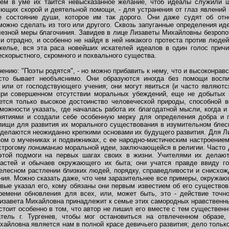
тем в уме их таится невысказанное желание, чтоб идеалы служили
ующих скорой и деятельной помощи, - для устранения от глаз явлени
 состояние души, которое им так дорого. Они даже судят об отн
ожно сделать из того или другого. Сквозь запуганные определения ид
лезной меры благочиния. Завидев в лице Лизаветы Михайловны безропо
и отрадно, и особенно не найдя в ней никакого протеста против людей
келье, вся эта раса новейших искателей идеалов в один голос прич
ескорыстного, скромного и похвального существа.
ю: "Поэты родятся", - но можно прибавить к нему, что и высоконравс
сто бывает необъяснимо. Они образуются иногда без помощи воспи
или от господствующего учения; они могут явиться (и часто являютс
 при совершенном отсутствии моральных убеждений, еще не добыты
тся только высокое достоинство человеческой природы, способной в
можности указать, где началась работа их благодатной мысли, когда и
ятиями и создали себе особенную мерку для определения добра и п
пищи для развития их морального существования в изумительном блеске
делаются неожиданно крепкими основами их будущего развития. Для 
ом о мучениках и подвижниках, с ее народно-мистическим настроением
 строгому
пониманию
моральной идеи, заключающейся в религии. Часто 
 этой подмоги на первых шагах своих в жизни. Учителями их делают
астей и обычаев окружающего их быта; они учатся правде ввиду г
телесном растлении близких людей, порядку, справедливости и снисхо
ия. Можно сказать даже, что чем заразительнее все примеры, окружаю
вые указал его, кому обязаны они первым известием об его существова
емени обновления для всех, или, может быть, это - действие точно
 Лизавета Михайловна принадлежит к семье этих самородных нравственн
оит особенно в том, что автор не лишил его вместе с тем существенн
тель г. Тургенев, чтобы мог остановиться на отвлеченном образе,
айловна является нам в полной красе девичьего развития; дело только