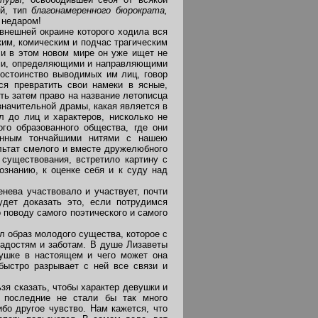
ой, тип
благонамеренного бюрократа,
 недаром!
 внешней окраине которого ходила вся
ким, комическим и подчас трагическим
 и в этом новом мире он уже ищет не
ями, определяющими и направляющими
достоинство выводимых им лиц, говор
ся превратить свои намеки в ясные,
ть затем право на название летописца
значительной драмы, какая является в
л до лиц и характеров, нисколько не
го образованного общества, где они
занным тончайшими нитями с нашею
льтат смелого и вместе дружелюбного
 существования, встретило картину с
знанию, к оценке себя и к суду над
нева участвовало и участвует, почти
дет доказать это, если потрудимся
 поводу самого поэтического и самого
л образ молодого существа, которое с
радостям и заботам. В душе Лизаветы
вушке в настоящем и чего может она
быстро разрывает с ней все связи и
я сказать, чтобы характер девушки и
 последние не стали бы так много
ибо другое чувство. Нам кажется, что