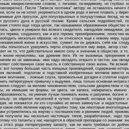
ренным юмористическим словом, с легкими, по-видимому, но глубоко 
звозвратно1. После "Записок охотника" автору не оставалось ничего б
и, если он не хотел укорениться в одном роде и вечно плавать у берег
енимые для прогулок, для полусерьезных и полушутливых бесед, но м
и русского духа и русской поэзии. Кроме сельских подробностей, п
ения стояло еще тогда целое, так называемое образованное общество 
ались, цвели и умирали без всякого свидетеля, наподобие невидимок, 
ого терема, созданного, как и все терема, пренебрежением, леностию м
вободить несколько образов, но он относился еще к новому миру, куда
 независимой жизни в искусстве, сумеет ли он держать себя как следу
тобы попытаться уразуметь черты открывшегося ему мира, автор ста
свет не то, что действительно имело силу и значение в обществе, а то,
я жизни неумолимы, как древние боги. Их не вызовешь презрением 
 ничем их не заменишь: ими надо овладеть открыто и честно, как овл
ляют собственную свою мысль и собственную свою жизнь. Не всякий 
е: вот почему большая часть изящных произведений, содержание котор
ем явлений, подлогом и подставкой изобретенных мотивов вместо н
ное молчание, - ложные слухи, произвольные догадки и сплетни ходил
енить литературную привычку к выдумке, лишь только основная интрига
венно следуют за мелким чиновничеством, сельским дворянством и г
ы, не имевшие ни формы, ни цвета, ни запаха, набирались именно 
бразованность, на умение лучше понимать жизнь и разумнее, богаче и 
ользу: он обратил писателей в чутких сторожей, которые на пороге э
дая, не покажется ли кто случайно из вечно замкнутых и недоступных 
и какое-либо явление наружу, подобно тому, как некоторые многолюдны
ажи устремлялись на жертву с поспешностию и рвением людей, проживши
ом получили мы несколько настоящих типов, разработанных, надо при
тому что таланты у нас находятся в обратной пропорции со
знанием:
зн
ы этого рода литературному захвату, как ни мало требовал он добле
е сказали, несколько законченных типов, например, тип
широкой н