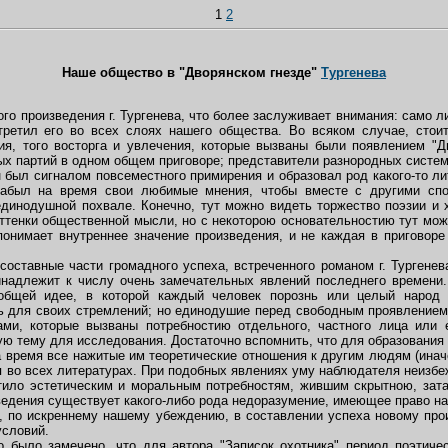
1
2
Наше общество в "Дворянском гнезде"
Тургенева
го произведения г. Тургенева, что более заслуживает внимания: само л
третил его во всех слоях нашего общества. Во всяком случае, стоит
ия, того восторга и увлечения, которые вызваны были появлением "Д
 партий в одном общем приговоре; представители разнородных систем 
 был сигналом повсеместного примирения и образовал род какого-то лит
озабыл на время свои любимые мнения, чтобы вместе с другими спо
единодушной похвале. Конечно, тут можно видеть торжество поэзии и 
тенки общественной мысли, но с некоторою основательностию тут можн
онимает внутреннее значение произведения, и не каждая в приговоре
оставные части громадного успеха, встреченного романом г. Тургенев
инадлежит к числу очень замечательных явлений последнего времен
 общей идее, в которой каждый человек порознь или целый наро
ль для своих стремлений; но единодушие перед свободным проявлением
ами, которые вызваны потребностию отдельного, частного лица или 
ю тему для исследования. Достаточно вспомнить, что для образования
 время все нажитые им теоретические отношения к другим людям (иначе
 во всех литературах. При подобных явлениях уму наблюдателя неизбе
етило эстетическим и моральным потребностям, жившим скрытною, зат
ведения существует какого-либо рода недоразумение, имеющее право на
по искреннему нашему убеждению, в составлении успеха новому прои
условий.
 было замечено, что для автора "Записок охотника" период поэтичес