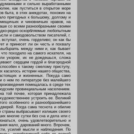
задуманными и сильно выработанными
олее, как пуститься в открытое море
ов быта, в этих анекдотах, похожих на
ало пригодных к большому, долгому и
омещичьих и чиновничьих нравов, на
наше со всеми разнообразными своими
редко-редко оскорбляемые любопытным
ысли и самодовольством писателей, г.
 вступал, очень горделиво; он как бы
ет и принесет ли он честь и похвалу
л
выбирать
между ними и, как бывает
 что походило на самого искателя, на
или укором, их не дождешься, сложа
адевают сердцем гордой и благородной
способен к такому смелому приступу,
ых касалось истории нашего общества,
астоящих и жизненных. Покуда само
и о нем по литературе без малейшего
 произведения помещалась в среде тех
ородским провинциальным населением.
на той почве, которая принадлежала
художественнее устроить ее. Великий
того особенного и разнообразнейшего
дверей. Когда сама теснота и обилие
е страны выбрасывают излишек своего
х многие сутки без сна и дела или с
знаться, очень удовлетворительно и
ания мало, дарований много. Впрочем,
сти, усилий мысли и наблюдения. По
атуры,
освободившей себя от всякой