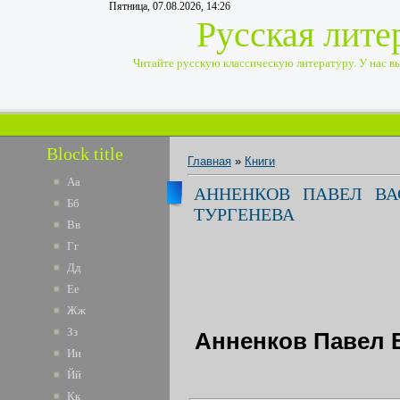
Пятница, 07.08.2026, 14:26
Русская лите
Читайте русскую классическую литературу. У нас вы 
Block title
Главная
»
Книги
Аа
АННЕНКОВ ПАВЕЛ ВА
Бб
ТУРГЕНЕВА
Вв
Гг
Дд
Ее
Жж
Зз
Анненков Павел 
Ии
Йй
Кк