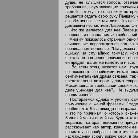
душе, не слышится голоса, отвеча
требования, неумолкающие призывы с
людей, потому что они никем не при
решается отдать свою руку Паншину 
с собственною ее мыслию. Почти пе
домашним несчастием Лаврецкий. Он о
Что же делается для нее Лаврецкий
вопросов и неисполнимых требований 
Многим показалось странным одно ме
начинавшие перерождаться под покр
неописанном волненье: "Вы должны п
ошибку, за случайную гримасу, ис
высказала она ясное понимание свое
ей предел, да им же наметила и все, 
Во всем этом, кажется нам, трудно
возложенные новейшими искателями
сентиментальная драма связана, так 
представлены автором, драма сопров
Михайловна от требований своей мысл
деле убежище для нее?.. Не выдуман
поприличнее?..
Постараемся однако ж уяснить саму
примирение с женой фразами: "Надо 
вообще, что Лиза никогда не выражае
и это по причинам, о которых скаже
большей части семейных бурь и ката
моралью, которая неизменно прису
рассказывает нам автор, красотой ее
понимать разнообразные эстетически
наслаждения всюду вокруг себя, в об