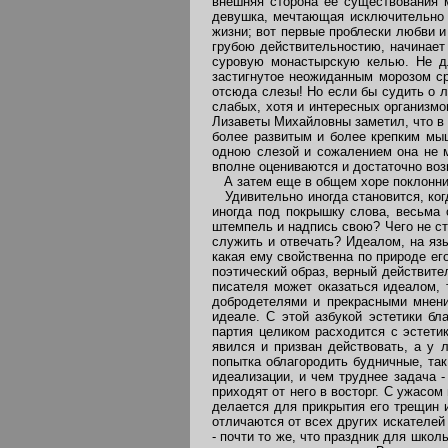
внешняя сторона ее существования м
девушка, мечтающая исключительно о
жизни; вот первые проблески любви и
грубою действительностию, начинает
суровую монастырскую келью. Не дл
застигнутое неожиданным морозом сред
отсюда слезы! Но если бы судить о л
слабых, хотя и интересных организмо
Лизаветы Михайловны заметил, что в 
более развитым и более крепким мыш
одною слезой и сожалением она не м
вполне оцениваются и достаточно воз
А затем еще в общем хоре поклонник
Удивительно иногда становится, ког
иногда под покрышку слова, весьма 
штемпель и надпись свою? Чего не ст
служить и отвечать? Идеалом, на язы
какая ему свойственна по природе ег
поэтический образ, верный действите
писателя может оказаться идеалом, 
добродетелями и прекрасными мнени
идеале. С этой азбукой эстетики бл
партия целиком расходится с эстети
явился и призван действовать, а у 
попытка облагородить будничные, так
идеализации, и чем труднее задача 
приходят от него в восторг. С ужасом
делается для прикрытия его трещин и
отличаются от всех других искателей
- почти то же, что праздник для школ