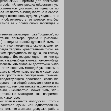
 щегольскими ширмами для прикрытия
й и событий, волнующих общественную
осительном достоинстве идеалов по
еал их часто выглядывает не в образе
тную покорность судьбе, убедясь, что
 и обстоятельств, от которых она без
ислила ее к сонму своих любимцев и
твенные характеры тоже "родятся", по
тания, примера, правил и указаний,
я) в годины полной духовной тьмы, в
х или уже потерянных окружающим их
сегда творить нравственные типы, ее
 чем пробудилась их душа, по какому
равды. Достоверно одно, что иногда
; какая-нибудь книжка, какое-нибудь
Лизаветы Михайловны достаточно было
, чтоб обратить молодой ум совсем в
даже глубоко нравственные характеры
ся просто все безобразные, темные,
осподствующего произвола, сознанию
ждению - на общей распущенности и на
щие их, тем они тверже укореняются и
нии, - неизвестно. Может быть, это -
 такой же благодати, как, например,
ых характеров.
ых прав и качеств молодости. Этого и
 заняться сухим или односторонним
 в том, что фантазия девушки, работа