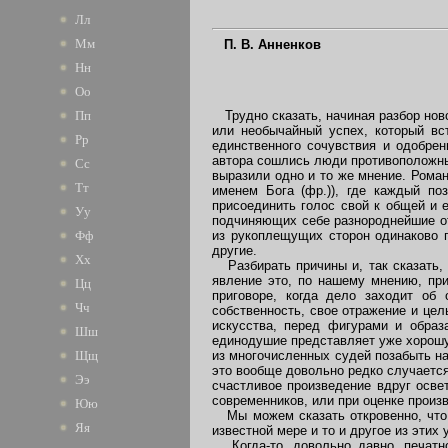
Лл
Мм
П. В. Анненков
Нн
Оо
Трудно сказать, начиная разбор ново
Пп
или необычайный успех, который вс
Рр
единственного сочувствия и одобрен
автора сошлись люди противоположных
Сс
выразили одно и то же мнение. Роман
Тт
именем Бога (фр.)), где каждый п
присоединить голос свой к общей и 
Уу
подчиняющих себе разнороднейшие от
из рукоплещущих сторон одинаково п
Фф
другие.
Хх
Разбирать причины и, так сказать, с
явление это, по нашему мнению, пр
Цц
приговоре, когда дело заходит об
Чч
собственность, свое отражение и це
искусства, перед фигурами и образ
Шш
единодушие представляет уже хорошу
из многочисленных судей позабыть на
Щщ
это вообще довольно редко случается
Ээ
счастливое произведение вдруг осв
современников, или при оценке произ
Юю
Мы можем сказать откровенно, что, 
Яя
известной мере и то и другое из этих 
Когда-то, довольно давно, печатно