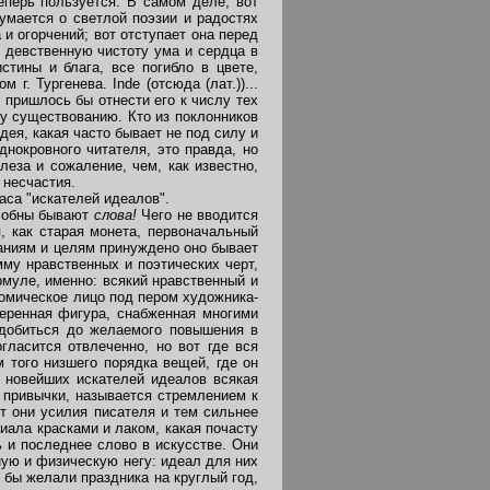
еперь пользуется. В самом деле, вот
умается о светлой поэзии и радостях
и огорчений; вот отступает она перед
 девственную чистоту ума и сердца в
тины и блага, все погибло в цвете,
г. Тургенева. Inde (oтсюда (лат.))...
 пришлось бы отнести его к числу тех
му существованию. Кто из поклонников
ея, какая часто бывает не под силу и
нокровного читателя, это правда, но
еза и сожаление, чем, как известно,
 несчастия.
са "искателей идеалов".
особны бывают
слова!
Чего не вводится
, как старая монета, первоначальный
ваниям и целям принуждено оно бывает
мму нравственных и поэтических черт,
рмуле, именно: всякий нравственный и
комическое лицо под пером художника-
меренная фигура, снабженная многими
 добиться до желаемого повышения в
гласится отвлеченно, но вот где вся
 того низшего порядка вещей, где он
е новейших искателей идеалов всякая
е привычки, называется стремлением к
т они усилия писателя и тем сильнее
риала красками и лаком, какая почасту
ь и последнее слово в искусстве. Они
ную и физическую негу: идеал для них
и бы желали праздника на круглый год,