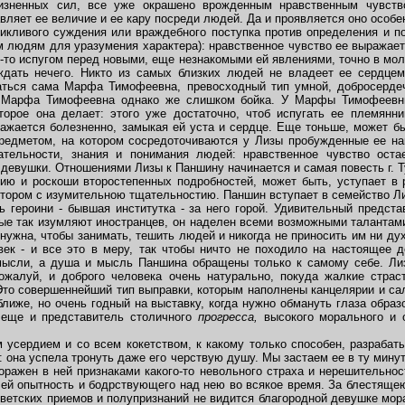
изненных сил, все уже окрашено врожденным нравственным чувство
авляет ее величие и ее кару посреди людей. Да и проявляется оно особе
крикливого суждения или враждебного поступка против определения и п
 людям для уразумения характера): нравственное чувство ее выражает
м-то испугом перед новыми, еще незнакомыми ей явлениями, точно в м
ждать нечего. Никто из самых близких людей не владеет ее сердцем
ться сама Марфа Тимофеевна, превосходный тип умной, добросерде
. Марфа Тимофеевна однако же слишком бойка. У Марфы Тимофеевны
орое она делает: этого уже достаточно, чтоб испугать ее племянниц
ажается болезненно, замыкая ей уста и сердце. Еще тоньше, может бы
предметом, на котором сосредоточиваются у Лизы пробужденные ее на
ательности, знания и понимания людей: нравственное чувство оста
евушки. Отношениями Лизы к Паншину начинается и самая повесть г. Т
ю и роскоши второстепенных подробностей, может быть, уступает в 
тором с изумительною тщательностию. Паншин вступает в семейство Ли
ь героини - бывшая институтка - за него горой. Удивительный предста
рые так изумляют иностранцев, он наделен всеми возможными талантам
я нужна, чтобы занимать, тешить людей и никогда не приносить им ни ду
овек - и все это в меру, так чтобы ничто не походило на настоящее 
мысли, а душа и мысль Паншина обращены только к самому себе. Лиз
ожалуй, и доброго человека очень натурально, покуда жалкие страс
 Это совершеннейший тип выправки, которым наполнены канцелярии и с
ближе, но очень годный на выставку, когда нужно обмануть глаза образо
 еще и представитель столичного
прогресса,
высокого морального и 
усердием и со всем кокетством, к какому только способен, разраба
и: она успела тронуть даже его черствую душу. Мы застаем ее в ту минут
оражен в ней признаками какого-то невольного страха и нерешительнос
 ей опытность и бодрствующего над нею во всякое время. За блестящ
 светских приемов и полупризнаний не видится благородной девушке мор