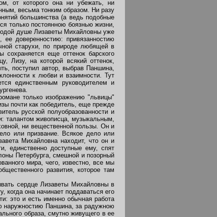
м, от которого она ни убежать, ни
нным, весьма тонким образом. Ни разу
онятий большинства (а ведь подобные
ся только постоянною боязнью жизни,
олодой душе Лизаветы Михайловны уже
, ее доверенностию: привязанностию
чной старухи, по природе любящей в
 сохраняется еще оттенок барского
у, Лизу, на которой всякий оттенок,
ть, поступил автор, выбрав Паншина,
клонности к любви и взаимности. Тут
ется единственным руководителем и
ургенева.
романе только изображению "львицы"
зы почти как победитель, еще прежде
витель русской полуобразованности и
и: талантом живописца, музыкальным,
ховной, ни вещественной пользы. Он и
дело или призвание. Всякое дело или
авета Михайловна находит, что он и
ти, единственно доступные ему, спят
алоны Петербурга, смешной и позорный
ванного мира, чего, известно, все мы
общественного развития, которое там
тывать сердце Лизаветы Михайловны в
у, когда она начинает поддаваться его
ти: это и есть именно обычная работа
ею наружностию Паншина, за радужною
ального образа, смутно живущего в ее