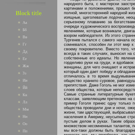
народного быта, с мастерски заост
картинами и положениями, прошел бе
Block title
полной, многосторонней народной жизн
изящные, щеголеватые лодочки, неоц
серьезному плаванию за богатствам
Аа
очереди художнического воспроизвед
Бб
явлениями, которые возникали, двиг
взором наблюдателя. Из этого странн
Вв
Тургенев пытался с самого начала ос
Гг
сомневался, способен ли этот мир к
своему покровителю. Вместо того, ч
Дд
всегда в таких случаях, выносил на 
собственные его идеалы. Но явлени
Ее
горделиво руки на груди, и вдобавок
Жж
женщины, для чего очищают и исправ
который один дает победу и обладани
Зз
отличалось в то время выдумывани
Ии
общество хранило суровое, равнодуш
препятствия. Даже Гоголь не мог изм
Йй
слоев общества, которые непосредст
Самые странные литературные букет
Кк
классам, заявляющим претензию на о
Лл
пример Гоголя принес одну только п
общества проводили дни и ночи, ожи
Мм
жизни, там царствующей, выбрасывал
Нн
населения в Америку, неусыпные стр
пустым делом в руках. Таким образ
Оо
множеством несомненных талантов, по
мы все-таки должны быть благодарн
Пп
милости его, мы приобрели, как уж