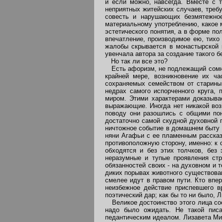
и если можно, навсегда. Вместе с 
неприятных житейских случаев, треб
совесть и нарушающих безмятежное
материальному употреблению, какое м
эстетического понятия, а в форме по
впечатление, производимое ею, тихо 
жалобы скрывается в монастырской 
увенчала автора за создание такого б
Но так ли все это?
Есть афоризм, не подлежащий сомнени
крайней мере, возникновение их ча
сохраняемых семейством от старины 
недрах самого испорченного круга,
миром. Этими характерами доказывае
выражающие. Иногда нет никакой воз
поводу они разошлись с общими пон
достаточно самой скудной духовной 
ничтожное событие в домашнем быту 
няни Агафьи с ее пламенным рассказ
противоположную сторону, именно: к
обходятся и без этих толчков, без
неразумные и тупые проявления стр
обязанностей своих - на духовном и 
диких порывах животного существован
смелее идут в правом пути. Кто впер
неизбежное действие приспевшего вр
поэтический дар; как бы то ни было,
Великое достоинство этого лица сост
надо было ожидать. Не такой писа
педантическим идеалом. Лизавета Мих