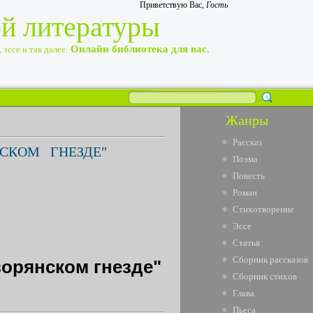
Приветствую Вас
,
Гость
ой литературы
Онлайн библиотека для вас.
эссе и так далее.
Жанры
Рассказ
СКОМ ГНЕЗДЕ"
Поэма
Повесть
Роман
Стихотворение
Эссе
Статья
Сборник рассказов
орянском гнезде"
Сборник стихов
Глава
Пьеса