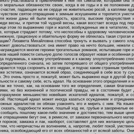
ного участвовала в привлечении к ней тех симпатий, которыми она т
 моральных обязанностях своих, когда в ее годы и в ее положении д
 счастия, падающее на ее сердце не живительною росой, а каплями яда 
 чувством святое отвращение к земным искушениям и торопится унести
я жизни даны ей были молодость, красота, высокие предчувствия ис
и весны, и притом той чудной весны, какая восстает всегда под пером 
ице этом по выражению горя и жалоб, возбужденных им в читателях, то
в, которые страдают потому, что неспособны к здоровому человеческо
нежную, грациозную и обаятельную форму ее облеклась такая строгая ид
цам? Лизавета Михайловна способна тронуть и вызвать у самого хлад
ожет довольствоваться: она имеет право на нечто большее, нежели сл
награждаются многие героини трогательных романов, испытавшие горе и
ов нашей повести сильную долю голосов образует новая и особенная ра
да подумаешь, к какому употреблению и к какому злоупотреблению сп
определенного сначала, но затем потерявшего от общего употребления
араются тогда схоронить в его недрах, и подчас каким странным требо
ке эстетики, означается всякий образ, соединяющий в себе всю ту су
о. Это очень просто и, пожалуй, может быть выражено еще в другой фо
льности и самому себе, есть идеал. На основании этого определения и 
так же точно, как, на основании того же определения, самая благона
ями, но без жизненной и поэтической правды, не в состоянии будет
агоразумное меньшинство новейших искателей идеалов, пожалуй, и со
кой. Настоящий идеал может иногда казаться осуждением и отрицанием
ложных идеалистов он обязан узаконять его и мирить с ним. На язык
 сказать, подробности жизни, пошлый ход ее, грубые и закоренелые е
- сообщить пошлому какое-либо значение и достоинство, тем выше ценя
 и отвращением бегут они, в ремесле, от замазки первоначального мате
 пороков; замазка и лак, наоборот, составляют для них желанную цел
 тем, что непричастны их волнениям, а, напротив, любят покой, умствен
ьника, освобождающий его от всех обязанностей и от всякой заботы. Он