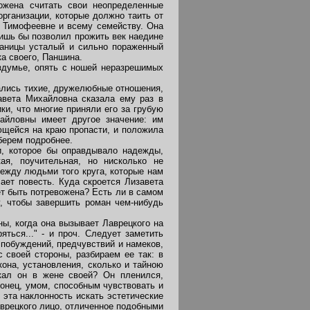
ожена считать свои неопределенные
рганизации, которые должно таить от
е Тимофеевне и всему семейству. Она
ишь бы позволил прожить век наедине
раницы усталый и сильно пораженный
а своего, Паншина.
здумье, опять с ношей неразрешимых
ались тихие, дружелюбные отношения,
авета Михайловна сказала ему раз в
и, что многие приняли его за грубую
айловны имеет другое значение: им
ющейся на краю пропасти, и положила
зберем подробнее.
и, которое бы оправдывало надежды,
ая, поучительная, но нисколько не
между людьми того круга, которые нам
ает повесть. Куда скроется Лизавета
ет быть потревожена? Есть ли в самом
у, чтобы завершить роман чем-нибудь
, когда она вызывает Лаврецкого на
ться..." - и проч. Следует заметить
 побуждений, предчувствий и намеков,
 своей стороны, разбираем ее так: в
она, установления, сколько и тайною
кал он в жене своей? Он пленился,
конец, умом, способным чувствовать и
эта наклонность искать эстетические
аврецкого лицо, отличенное подобными