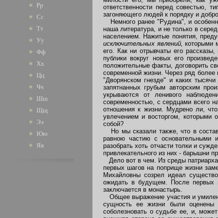
Рр
ответственности перед совестью, т
загоняющего людей к порядку и добро
Сс
Немного ранее "Рудина", и особенно 
Тт
наша литература, и не только в сере
населением. Нажитые понятия, преду
Уу
исключительных явлений,
которыми 
его. Как ни отрывчаты его рассказы
Фф
публики вокруг новых его произвед
Хх
положительные факты, договорить сво
современной жизни. Через ряд более 
Цц
"Дворянском гнезде" и каких тысячи
Чч
запятнанных грубым авторским прои
укрываются от ленивого наблюден
Шш
современностью, с сердцами всего н
отношения к жизни. Мудрено ли, что
Щщ
увлечением и восторгом, которыми 
Ээ
собой?
Но мы сказали также, что в составл
Юю
равною частию с основательными и
Яя
разобрать хоть отчасти толки и сужд
привлекательного из них - барышни п
Дело вот в чем. Из среды патриархал
первых шагов на поприще жизни заме
Михайловны созрел идеал существов
ожидать в будущем. После первых н
заключается в монастырь.
Общее выражение участия и умиления
сущность ее жизни были оценены 
соболезновать о судьбе ее, и, может