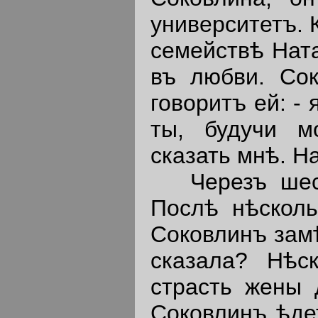
университетъ. 
семействѣ Ната
въ любви. Со
говоритъ ей: - 
ты, будучи м
сказать мнѣ. Н
Черезъ шесть
Послѣ нѣсколь
Соковлинъ замѣ
сказала? Нѣс
страсть жены 
Соковлинъ ѣде