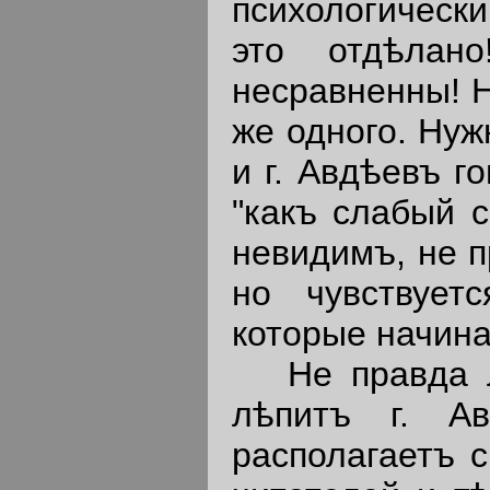
психологически
это отдѣлан
несравненны! Н
же одного. Ну
и г. Авдѣевъ г
"какъ слабый 
невидимъ, не п
но чувствует
которые начина
Не правда ли
лѣпитъ г. А
располагаетъ 