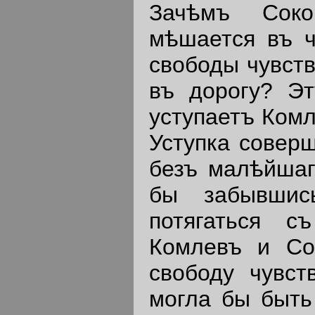
Зачѣмъ Соко
мѣшается въ ч
свободы чувств
въ дорогу? Э
уступаетъ Комл
Уступка соверш
безъ малѣйшаг
бы забывшись
потягаться с
Комлевъ и Со
свободу чувст
могла бы быть