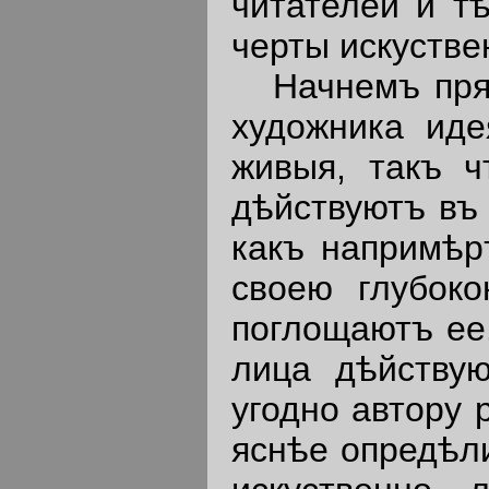
читателей и т
черты искустве
Начнемъ прямо
художника иде
живыя, такъ ч
дѣйствуютъ въ 
какъ напримѣр
своею глубок
поглощаютъ ее.
лица дѣйствую
угодно автору 
яснѣе опредѣли