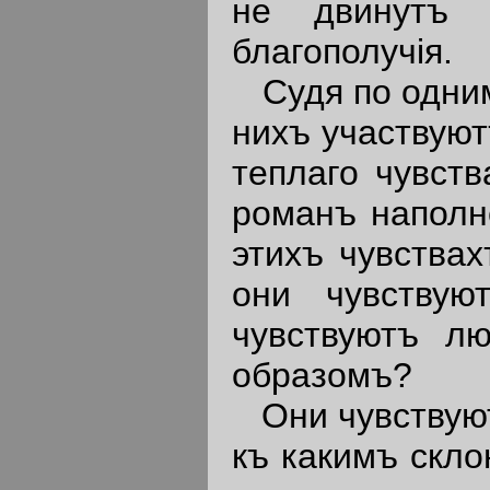
не двинутъ 
благополучiя.
Судя по одним
нихъ участвую
теплаго чувст
романъ наполне
этихъ чувствах
они чувствую
чувствуютъ л
образомъ?
Они чувствуют
къ какимъ скло