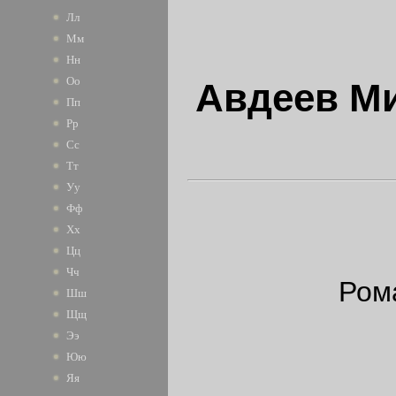
Лл
Мм
Нн
Оо
Авдеев М
Пп
Рр
Сс
Тт
Уу
Фф
Хх
Цц
Чч
Ром
Шш
Щщ
Ээ
Юю
Яя