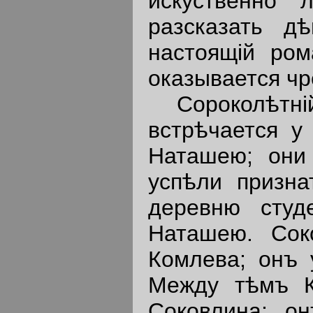
искуственно 
разсказать дѣ
настоящiй ром
оказывается чр
Сороколѣтнiй 
встрѣчается у
Наташею; они
успѣли призна
деревню студ
Наташею. Сок
Комлева; онъ 
Между тѣмъ К
Соковлина; о