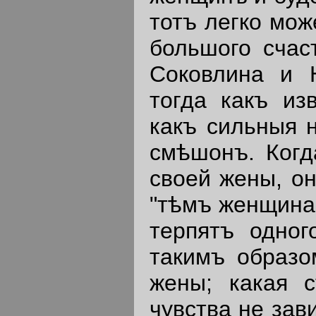
тотъ легко мож
большого счас
Соковлина и 
тогда какъ из
какъ сильныя 
смѣшонъ. Когд
своей жены, он
"тѣмъ женщина
терпятъ одног
такимъ образо
жены; какая с
чувства не зав