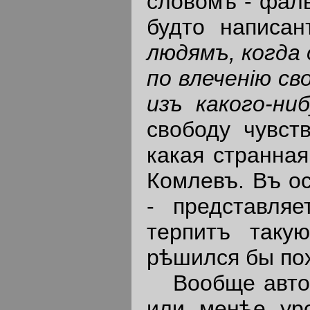
словомъ - фал
будто написан
людямъ
,
когда
по
влечен
i
ю
св
изъ
какого-ни
свободу чувст
какая странная
Комлевъ. Въ о
- представля
терпитъ таку
рѣшился бы пох
Вообще автор
или менѣе ур