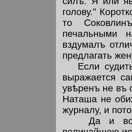
силъ. Я или я
голову." Корот
то Соковлин
печальными н
вздумалъ отли
предлагать жен
Если судить 
выражается са
увѣренъ не въ 
Наташа не оби
журналу, и пото
Да и вообщ
величайшею иск