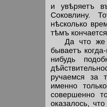
и увѣряетъ в
Соковлину. Т
нѣсколько вре
тѣмъ кончается
Да что же эт
бываетъ когда
нибудь подоб
дѣйствительно
ручаемся за т
именно тольк
совершенно то
оказалось, чт