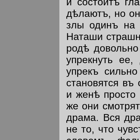
и состоитъ гл
дѣлаютъ, но он
злы одинъ на 
Наташи страшну
родѣ довольно
упрекнуть ее,
упрекъ сильно
становятся въ 
и женѣ просто 
же они смотрят
драма. Вся др
не то, что чув