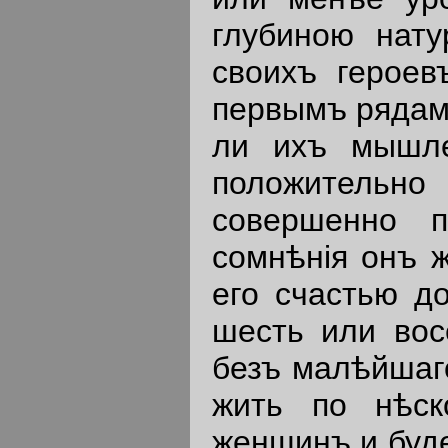
глубиною нату
своихъ герое
первымъ рядамъ
ли ихъ мышле
положительно
совершенно 
сомнѣнiя онъ 
его счастью д
шесть или вос
безъ малѣйшаго
жить по нѣск
женщинъ и буде