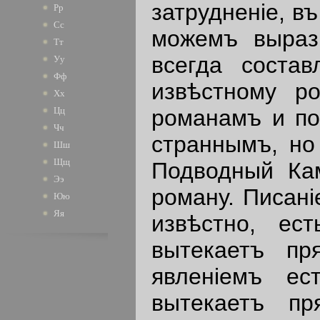
затрудненiе, в
Рр
Сс
можемъ вырази
Тт
всегда состав
Уу
Фф
извѣстному р
Хх
романамъ и по
Цц
Чч
страннымъ, но
Шш
Щщ
Подводный Кам
Ээ
роману. Писанi
Юю
Яя
извѣстно, ес
вытекаетъ пр
явленiемъ е
вытекаетъ пр