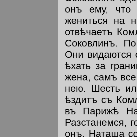
онъ ему, что
жениться на н
отвѣчаетъ Ком
Соковлинъ. По
Они видаются 
ѣхать за грани
жена, самъ все
нею. Шесть и
ѣздитъ съ Ком
въ Парижѣ На
Разстанемся, г
онъ. Наташа с