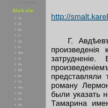
Block title
http://smalt.ka
Аа
Бб
Вв
Гг
Г. Авдѣевъ п
Дд
Ее
произведенiя 
Жж
затрудненiе
Зз
Ии
произведенi
Йй
представляли 
Кк
Лл
роману Лермо
Мм
были указать 
Нн
Оо
Тамарина имен
Пп