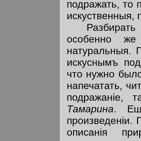
подражать, то 
искуственныя, 
Разбирать ис
особенно же
натуральныя. 
искуснымъ под
что нужно было
напечатать, чи
подражанiе, 
Тамарина
. Ещ
произведенiи. 
описанiя пр