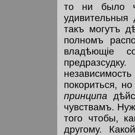
то ни было ч
удивительныя 
такъ могутъ д
полномъ расп
владѣющiе с
предразсудк
независимост
покориться, но
принципа
дѣйс
чувствамъ. Нуж
того чтобы, к
другому. Как