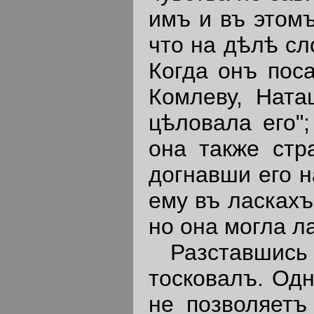
имъ и въ этом
что на дѣлѣ с
Когда онъ пос
Комлеву, Ната
цѣловала его"
она также стр
догнавши его н
ему въ ласкахъ
но она могла л
Разставшись т
тосковалъ. Одн
не позволяетъ