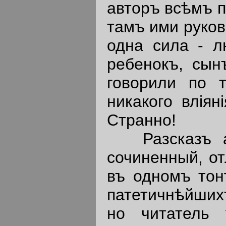
авторъ всѣмъ п
тамъ ими руков
одна сила - л
ребенокъ, сы
говорили по 
никакого влiян
Странно!
Разсказъ авт
сочиненный, о
въ одномъ тон
патетичнѣйших
но читатель 