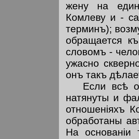
жену на един
Комлеву и - са
терминъ); возм
обращается к
словомъ - чел
ужасно скверно
онъ такъ дѣлае
Если всѣ отн
натянуты и фа
отношенiяхъ К
обработаны ав
На основанiи 