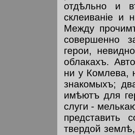
отдѣльно и в
склеиванiе и 
Между прочимъ
совершенно з
герои, невидн
облакахъ. Авт
ни у Комлева, 
знакомыхъ; дв
имѣютъ для гер
слуги - мелька
представить с
твердой землѣ,