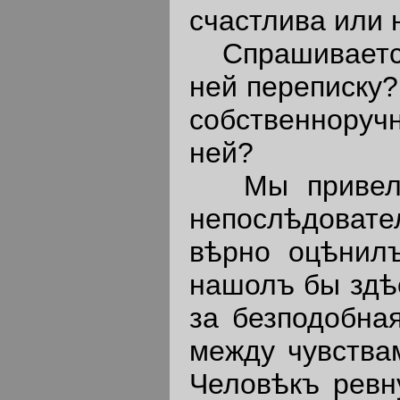
счастлива или 
Спрашивается,
ней переписку?
собственноручн
ней?
Мы привели т
непослѣдовате
вѣрно оцѣнилъ
нашолъ бы здѣс
за безподобная
между чувства
Человѣкъ ревн