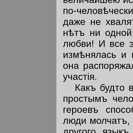
по-человѣчески
даже не хваля
нѣтъ ни одной
любви! И все э
измѣнялась и
она распоряжа
участiя.
Какъ будто въ
простымъ чело
героевъ спосо
люди молчатъ, 
другого языкъ