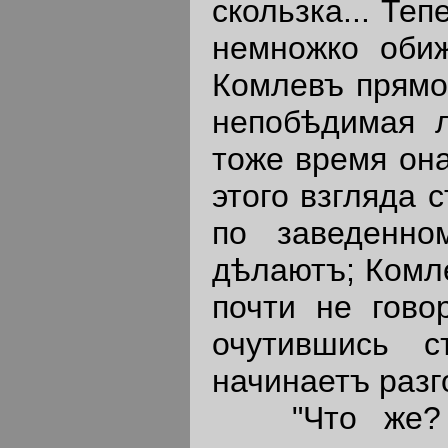
скользка... Те
немножко оби
Комлевъ прямо
непобѣдимая л
тоже время она
этого взгляда 
по заведенно
дѣлаютъ; Комле
почти не гово
очутившись 
начинаетъ разг
"Что же? до