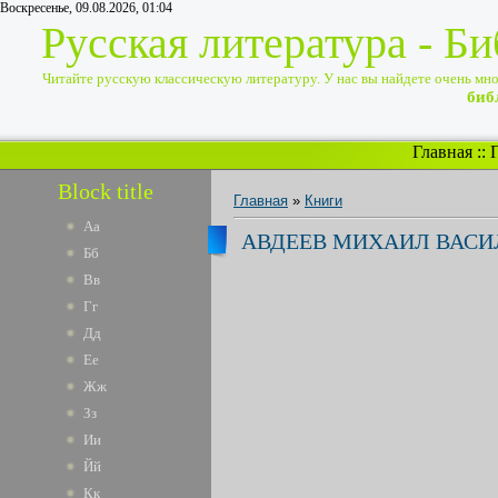
Воскресенье, 09.08.2026, 01:04
Русская литература - Б
Читайте русскую классическую литературу. У нас вы найдете очень много
биб
Главная
::
Block title
Главная
»
Книги
Аа
АВДЕЕВ МИХАИЛ ВАСИ
Бб
Вв
Гг
Дд
Ее
Жж
Зз
Ии
Йй
Кк