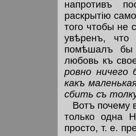
напротивъ по
раскрытiю само
того чтобы не 
увѣренъ, что
помѣшалъ бы 
любовь къ сво
ровно
ничего
какъ
маленька
сбить
съ
толк
Вотъ почему въ
только одна Н
просто, т. е. п