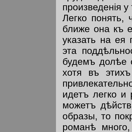
произведенiя у 
Легко понять,
ближе она къ 
указать на ея 
эта поддѣльно
будемъ долѣе 
хотя въ этих
привлекательн
идетъ легко и
можетъ дѣйств
образы, то по
романѣ много,