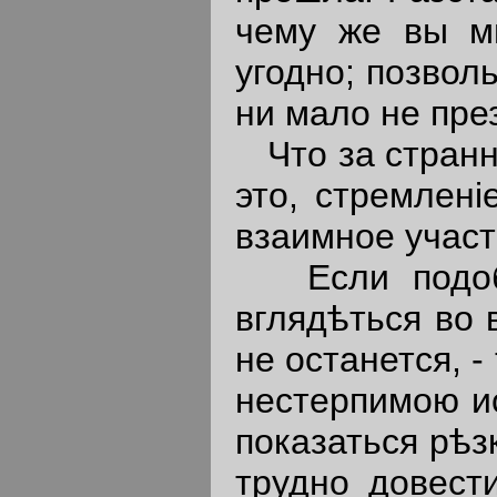
чему же вы мн
угодно; позвол
ни мало не пре
Что за странна
это, стремлен
взаимное участ
Если подобн
вглядѣться во 
не останется, 
нестерпимою и
показаться рѣз
трудно довест