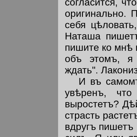
согласится, чт
оригинально. 
себя цѣловать
Наташа пишетъ
пишите ко мнѣ 
объ этомъ, я 
ждать". Лакони
И въ самомъ д
увѣренъ, чт
выростетъ? Дѣ
страсть растет
вдругъ пишетъ 