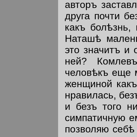
авторъ застав
друга почти бе
какъ болѣзнь,
Наташѣ малень
это значитъ и
ней? Комлевъ
человѣкъ еще 
женщиной какъ
нравилась, без
и безъ того н
симпатичную е
позволяю себѣ 