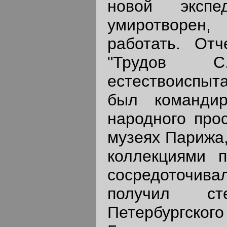
новой эксп
умиротворен
работать. От
"Трудов С.-
естествоиспыта
был командир
народного про
музеях Парижа,
коллекциями п
сосредоточив
получил ст
Петербургског