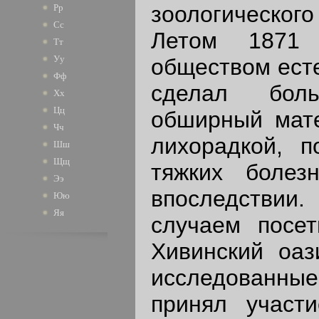
зоологическог
Рр
Сс
Летом 1871 
Тт
Уу
обществом есте
Фф
сделал боль
Хх
Цц
обширный мате
Чч
лихорадкой, 
Шш
Щщ
тяжких болез
Ээ
впоследствии.
Юю
Яя
случаем посе
Хивинский оаз
исследованны
принял участ