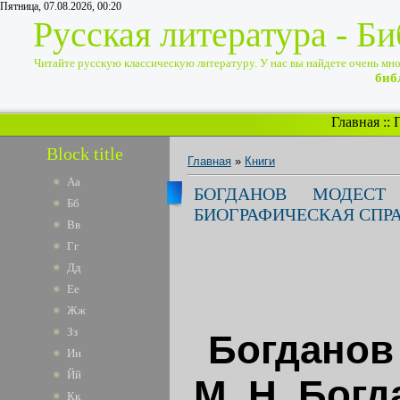
Пятница, 07.08.2026, 00:20
Русская литература - Б
Читайте русскую классическую литературу. У нас вы найдете очень много
биб
Главная
::
Block title
Главная
»
Книги
Аа
БОГДАНОВ МОДЕСТ
Бб
БИОГРАФИЧЕСКАЯ СПР
Вв
Гг
Дд
Ее
Жж
Зз
Богданов
Ии
Йй
М. Н. Бог
Кк