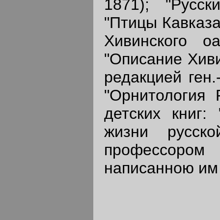
1871); "Русск
"Птицы Кавказа
Хивинского о
"Описание Хиви
редакцией ген.
"Орнитология Р
детских книг:
жизни русско
профессоро
написанною им