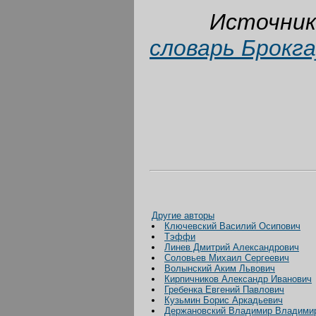
Источни
словарь Брокг
Другие авторы
Ключевский Василий Осипович
Тэффи
Линев Дмитрий Александрович
Соловьев Михаил Сергеевич
Волынский Аким Львович
Кирпичников Александр Иванович
Гребенка Евгений Павлович
Кузьмин Борис Аркадьевич
Держановский Владимир Владими