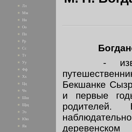
Лл
Мм
Нн
Оо
Пп
Рр
Богдан
Сс
Тт
- известн
Уу
Фф
путешественник
Хх
Бекшанке Сызра
Цц
Чч
и первые год
Шш
родителей.
Щщ
Ээ
наблюдательнос
Юю
деревенском
Яя