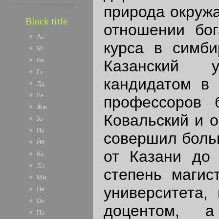
природа окруж
Block title
отношении бог
Аа
курса в симби
Бб
Вв
Казанский у
Гг
кандидатом в 
Дд
Ее
профессоров 
Жж
Ковальский и о
Зз
Ии
совершил боль
Йй
от Казани до 
Кк
Лл
степень магист
Мм
университета,
Нн
Оо
доцентом, 
Пп