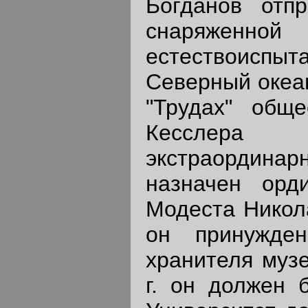
Богданов отпр
снаряженной 
естествоисп
Северный океан
"Трудах" общ
Кесслера 
экстраордина
назначен орд
Модеста Никола
он принужде
хранителя музе
г. он должен 