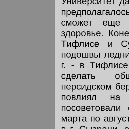
Университет да
предполагало
сможет еще 
здоровье. Коне
Тифлисе и Су
подошвы ледник
г. - в Тифлис
сделать об
персидском бер
повлиял на 
посоветовали 
марта по авгус
в г. Сызрани, 