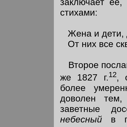
заключает ее,
стихами:
Жена и дети, д
От них все скв
Второе послани
12
же 1827 г.
, 
более умерен
доволен тем,
заветные до
небесный
в 