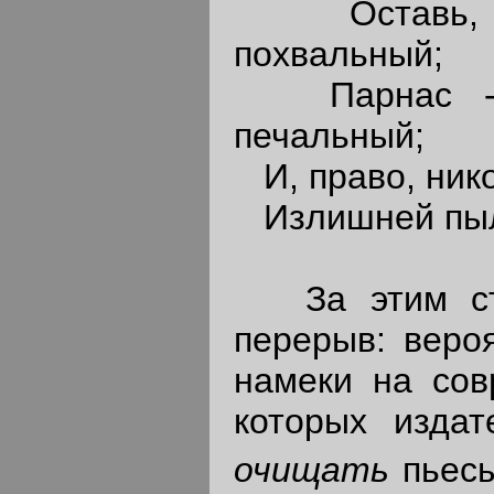
Оставь, по
похвальный;
Парнас - н
печальный;
И, право, нико
Излишней пылк
За этим стих
перерыв: вероя
намеки на сов
которых издат
очищать
пьес