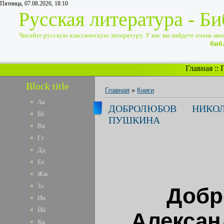
Пятница, 07.08.2026, 18:10
Русская литература - Б
Читайте русскую классическую литературу. У нас вы найдете очень много
биб
Главная
::
Block title
Главная
»
Книги
Аа
ДОБРОЛЮБОВ НИКО
Бб
ПУШКИНА
Вв
Гг
Дд
Ее
Жж
Зз
Добр
Ии
Йй
Алексан
Кк