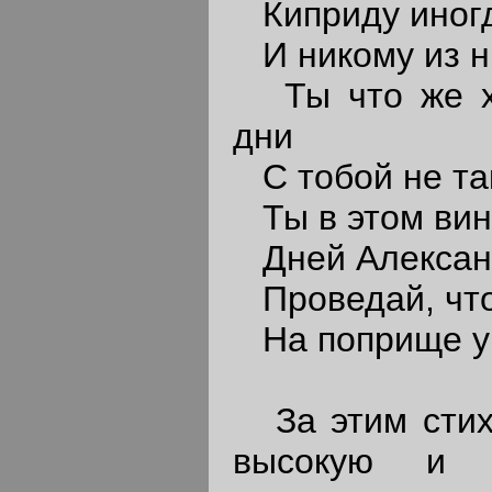
Киприду иногд
И никому из н
Ты что же хм
дни
С тобой не так
Ты в этом вино
Дней Александ
Проведай, что 
На поприще ума
За этим стихо
высокую и б