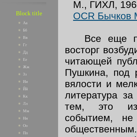
М., ГИХЛ, 196
Block title
OCR Бычков М
Аа
Бб
Все еще помн
Вв
Гг
восторг возбуд
Дд
читающей публ
Ее
Жж
Пушкина, под 
Зз
вялости и мел
Ии
Йй
литература за
Кк
тем, это из
Лл
Мм
событием, не
Нн
Оо
общественным.
Пп