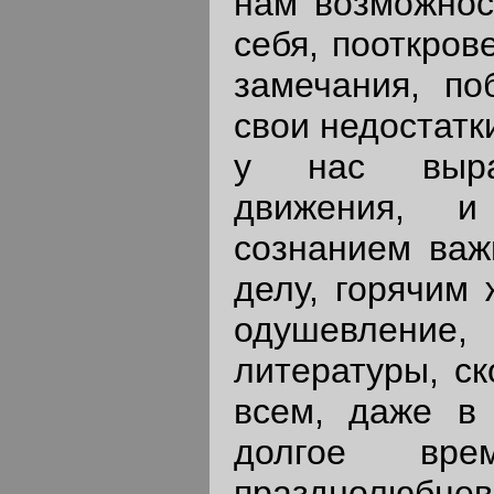
нам возможнос
себя, пооткров
замечания, по
свои недостатк
у нас выраз
движения, и
сознанием важ
делу, горячим
одушевлени
литературы, с
всем, даже в
долгое вре
празднолюбцев