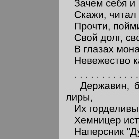
Зачем себя и 
Скажи, читал 
Прочти, пойми 
Свой долг, сво
В глазах мона
Невежество ка
. . . . . . . . . . . . 
Державин, бич
лиры,
Их горделивые
Хемницер исти
Наперсник "Ду