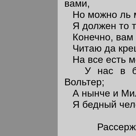
вами,
Но можно ль мн
Я должен то то
Конечно, вам с
Читаю да крещ
На все есть мо
У нас в бол
Вольтер;
А нынче и Мил
Я бедный челов
Рассерженн