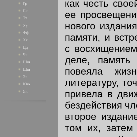
как честь свое
Рр
Сс
ее просвещени
Тт
нового издания
Уу
Фф
памяти, и встр
Хх
с восхищением
Цц
Чч
деле, память
Шш
повеяла жиз
Щщ
Ээ
литературу, то
Юю
привела в дви
Яя
бездействия ч
второе издани
том их, затем