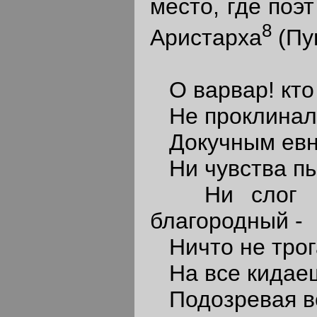
место, где поэ
8
Аристарха
(Пуш
О варвар! кто 
Не проклинал 
Докучным евну
Ни чувства пыл
Ни слог пев
благородный -
Ничто не трог
На все кидаешь
Подозревая все