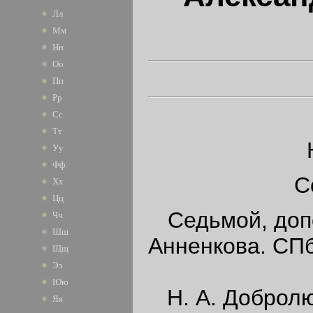
Лл
Мм
Нн
Оо
Пп
Рр
Сс
Тт
Уу
Фф
С
Хх
Цц
Седьмой, допо
Чч
Шш
Анненкова. СПб
Щщ
Ээ
Юю
Н. А. Добролю
Яя