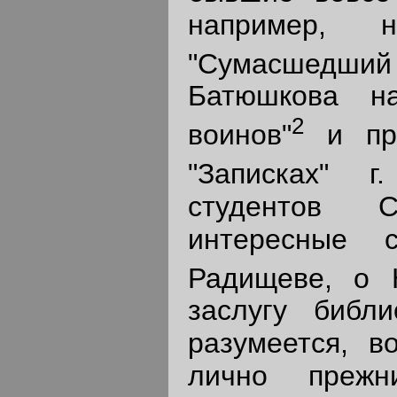
например, 
"Сумасшедши
Батюшкова н
2
воинов"
и пр.
"Записках" г
студентов С
интересные 
Радищеве, о 
заслугу библ
разумеется, в
лично прежн