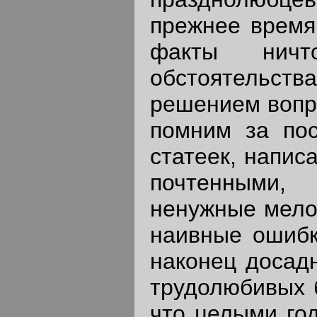
прежнее время
факты нич
обстоятельств
решением вопро
помним за пос
статеек, напи
почтенными,
ненужные мело
наивные ошибк
наконец досадн
трудолюбивых 
что целыми год