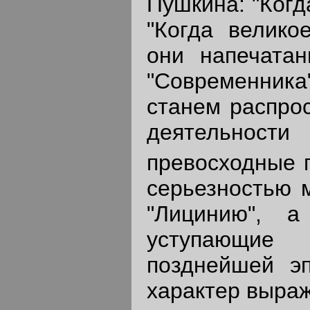
Пушкина: "Когд
"Когда велико
они напечата
"Современника
станем распрос
деятельност
превосходные 
серьезностью 
"Лицинию", 
уступающие
позднейшей эп
характер выраж