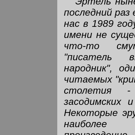
Эртель ныне
последний раз 
нас в 1989 год
имени не суще
что-то сму
"писатель в
народник", од
читаемых "кри
столетия - 
засодимских и
Некоторые эру
наиболее 
произведени