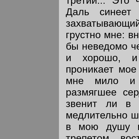
третий... Это 
Даль синеет 
захватывающи
грустно мне: в
бы неведомо че
и хорошо, и 
проникает мое 
мне мило и 
размягшее сер
звенит ли в 
медлительно ша
в мою душу и
трепетом, вос