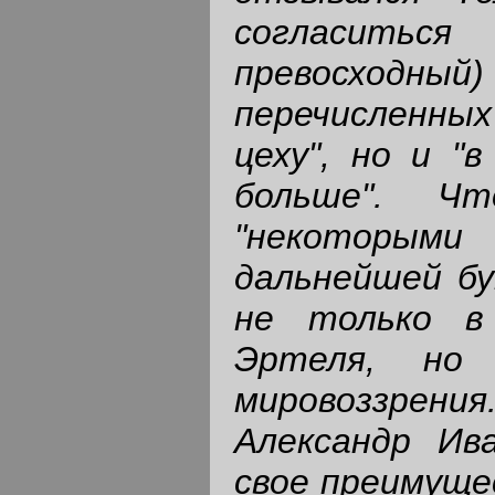
согласитьс
превосходны
перечисленны
цеху", но и "
больше". Ч
"некоторым
дальнейшей бу
не только в 
Эртеля, но
мировоззрен
Александр Ив
свое преимуще