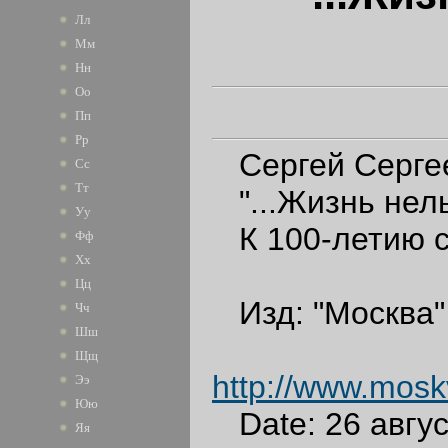
Лл
Мм
Нн
Оо
Пп
Рр
Сергей Серге
Сс
Тт
"...Жизнь нель
Уу
К 100-летию со
Фф
Хх
Цц
Изд: "Москва" 
Чч
Шш
Ис
Щщ
http://www.mosk
Ээ
Юю
Date: 26 авгус
Яя