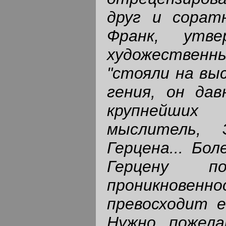
друг и сорат
Франк, утв
художествен
"стояли на вы
гения, он да
крупнейших 
мыслитель,
Герцена... Бо
Герцену п
проникнове
превосходит е
Нужно пожела