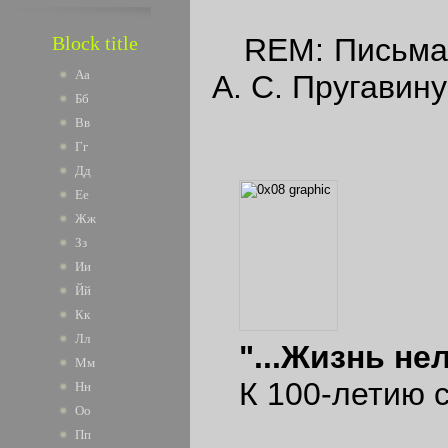
REM: Письма к 
Block title
Аа
А. С. Пругавину
Бб
Вв
Гг
Дд
Ее
Жж
Зз
Ии
Йй
Кк
Лл
"...Жизнь не
Мм
К 100-летию с
Нн
Оо
Пп