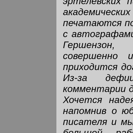
эртелевских п
академичес
печатаются по 
с автографами
Гершензон,
совершенно 
приходится до
Из-за дефи
комментарии д
Хочется наде
напомнив о юб
писателя и мы
большой раб