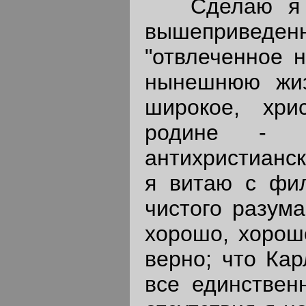
Сделаю я ва
вышеприведе
"отвлеченное 
нынешнюю жиз
широкое, хри
родине - п
антихристианск
я витаю с фи
чистого разума
хорошо, хорошо
верно; что Ка
все единствен