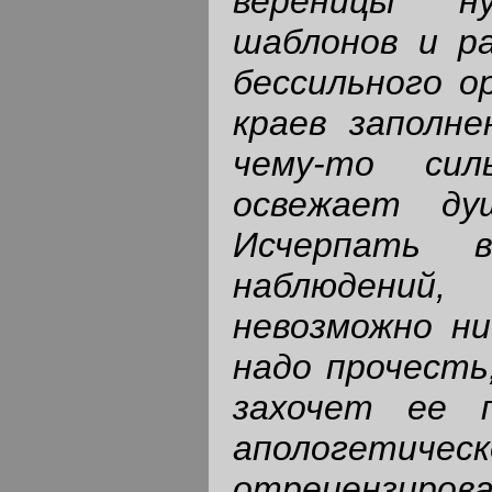
вереницы н
шаблонов и ра
бессильного о
краев заполне
чему-то сил
освежает ду
Исчерпать 
наблюдений, 
невозможно ни
надо прочесть
захочет ее 
апологет
отрецензирова