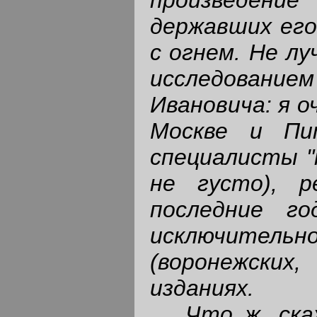
державших его
с огнем. Не л
исследован
Ивановича: я о
Москве и Пит
специалисты "
не густо), р
последние г
исключите
(воронежски
изданиях.
Что ж, ска