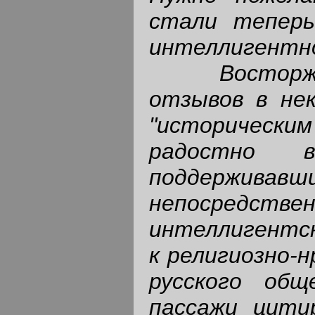
стали теперь
интеллигентно
Востор
отзывов в не
"исторически
радостно в
поддерживавш
непосредств
интеллигентск
к религиозно-
русского общ
пассажи цити