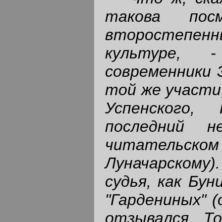
такова пос
второстепенны
культуре, 
современники 
той же участи
Успенского,
последний н
читательском
Луначарскому)
судья, как Бун
"Гардениных" (
отзывался Т