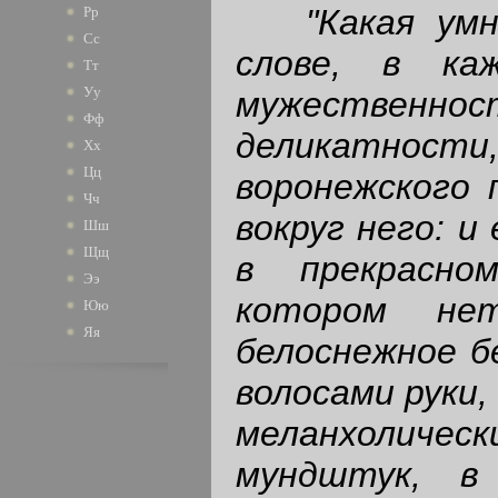
"Какая ум
Рр
Сс
слове, в ка
Тт
Уу
мужественнос
Фф
деликатности
Хх
Цц
воронежского 
Чч
вокруг него: и
Шш
Щщ
в прекрасно
Ээ
котором не
Юю
Яя
белоснежное б
волосами руки,
меланхолич
мундштук, в