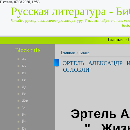
Пятница, 07.08.2026, 12:58
Русская литература - Б
Читайте русскую классическую литературу. У нас вы найдете очень много
биб
Главная
::
Block title
Главная
»
Книги
Аа
ЭРТЕЛЬ АЛЕКСАНДР И
Бб
ОГЛОБЛИ"
Вв
Гг
Дд
Ее
Жж
Зз
Эртель А
Ии
Йй
"...Жи
Кк