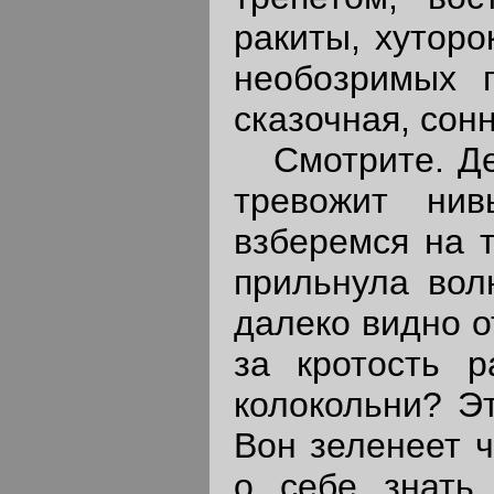
ракиты, хуторо
необозримых п
сказочная, сон
Смотрите. Ден
тревожит нив
взберемся на т
прильнула вол
далеко видно о
за кротость р
колокольни? Эт
Вон зеленеет ч
о себе знать 