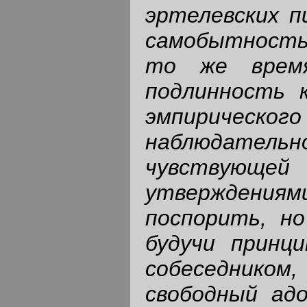
эртелевских п
самобытность 
то же время
подлинность к
эмпиричес
наблюдательно
чувствующ
утвержден
поспорить, н
будучи принци
собеседнико
свободный ад