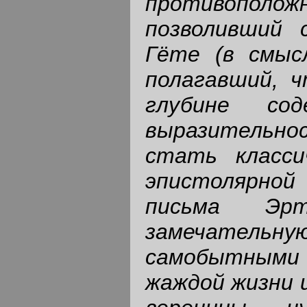
противополож
позволивший 
Гёте (в смыс
полагавший, ч
глубине сод
выразительно
стать класси
эпистолярно
письма Эр
замечатель
самобытными
жаждой жизни 