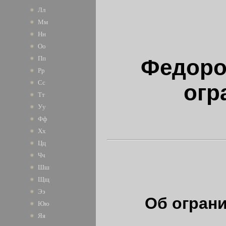
Лл
Мм
Нн
Оо
Пп
Федоро
Рр
Сс
огр
Тт
Уу
Фф
Хх
Цц
Чч
Шш
Щщ
Ээ
Об
огран
Юю
Яя