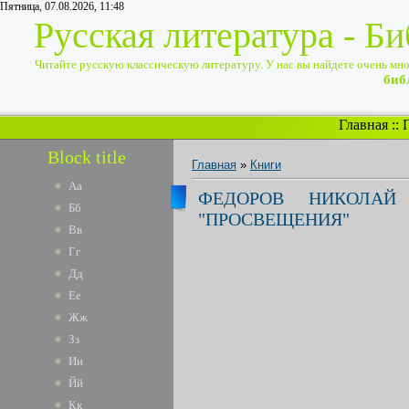
Пятница, 07.08.2026, 11:48
Русская литература - Б
Читайте русскую классическую литературу. У нас вы найдете очень много
биб
Главная
::
Block title
Главная
»
Книги
Аа
ФЕДОРОВ НИКОЛАЙ
Бб
"ПРОСВЕЩЕНИЯ"
Вв
Гг
Дд
Ее
Жж
Зз
Ии
Йй
Кк