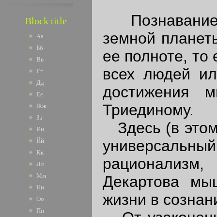
Познавание в
Block title
земной планеты
Аа
Бб
ее полноте, то
Вв
всех людей ил
Гг
Дд
достижения м
Ее
Триединому.
Жж
Зз
Здесь (в этом
Ии
универсальны
Йй
Кк
рационализм,
Лл
Мм
Декартова мы
Нн
жизни в сознани
Оо
Пп