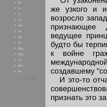
От узаконения
Рр
же узкого и и
Сс
Тт
возросло запад
Уу
признающее 
Фф
Хх
ведущее принц
Цц
будто бы терпи
Чч
Шш
к войне гра
Щщ
международно
Ээ
Юю
создавшему "со
Яя
И это-то отча
совершенствов
признать это за