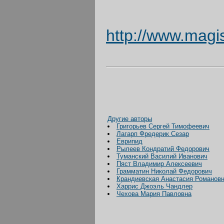
Ориг
http://www.magis
Другие авторы
Григорьев Сергей Тимофеевич
Лагарп Фредерик Сезар
Еврипид
Рылеев Кондратий Федорович
Туманский Василий Иванович
Пяст Владимир Алексеевич
Грамматин Николай Федорович
Крандиевская Анастасия Романов
Харрис Джоэль Чандлер
Чехова Мария Павловна