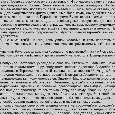
лъ Лосенка Ломоносовымъ въ живописи. Я согласенъ съ нимъ нѣскол
 для подражан³я. Лосенко былъ весьма хорош³й рисовальщикъ. Въ быт
атясь въ отечество, посвятилъ себя Академ³и и былъ, можно сказать, 
а. Двѣ академическ³я фигуры, писанныя Лосенкомъ, находящ³яся въ Ак
ываютъ, что онъ живя въ Парижѣ во время Буше, столько имѣлъ въ се
ся съ антиковъ; множество сдѣлалъ образцовыхъ рисунковъ для восп
Лосенка, но должно отдать ему справедливость, какъ первому художни
роизведен³яхъ видно чувство, видѣнъ умъ, видны дарован³я велик³я. Н
симъ превосходнымъ художникомъ. Чувство самоотвержен³я въ не
художествъ.
, не былъ ген³й; но онъ, какъ умной человѣкъ и какъ человѣкъ с
у себя собственную школу живописи, изъ которой вышли мног³е хорош
.
ислить Рокотова, художника хорошаго по портретной части и Чемезова
, или менѣе извѣстными до вступлен³я на престолъ Екатерины велик
получила настоящее учрежден³е свое при Екатеринѣ. Главнымъ начал
 его-то начальствомъ и руководствомъ перваго директора Академ³и Ка
аходился и Торелли, извѣстный живописецъ историческ³й,
Академ³я п
 тридцатичетырехлѣтняго царствован³я Екатерины Академ³я успѣла п
принадлежать къ числу членовъ ея. Знаменитѣйш³е художники иностран
очетныхъ вольныхъ общниковъ. Фельтенъ, здѣшн³й уроженець, уче
прекрасными здан³ями и особенно превосходною лѣстницею, наход
званный для произведен³я памятника Петру великому, Гваренги, одинъ 
писецъ, весьма отличный художникъ; Лампи и мног³е друг³е, живш³е в
итыхъ художниковъ, что конечно увлекло бы меня слишкомъ далеко, 
 способствовали разпространен³ю вкуса и любви къ искуствамъ.
пользу народа своего, не щадила суммъ на сооружен³е и украшен³е
ан³я картинъ, статуи, камеевъ и прочихъ художественныхъ вещей и обр
ъ отливковъ съ древнихъ статуй, и словомъ, все дѣлала, чтобы спос