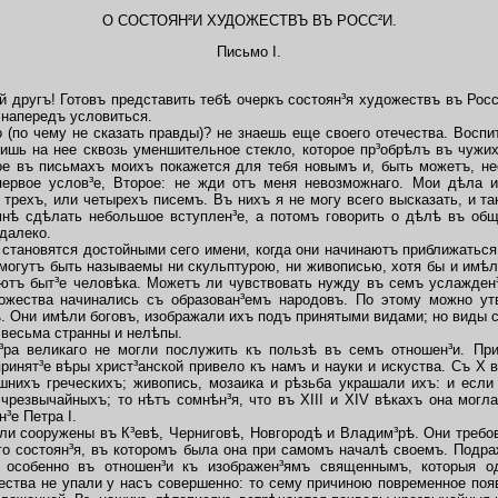
О СОСТОЯН²И ХУДОЖЕСТВЪ ВЪ РОСС²И.
Письмо I.
другъ! Готовъ представить тебѣ очеркъ состоян³я художествъ въ Росс³
 напередъ условиться.
(по чему не сказать правды)? не знаешь еще
своего отечества. Восп
ришь на нее сквозь уменшительное стекло, которое пр³обрѣлъ въ чужих
гое въ письмахъ моихъ покажется для тебя новымъ и, быть можетъ, н
первое услов³е, Второе: не жди отъ меня невозможнаго. Мои дѣла 
 трехъ, или четырехъ писемъ. Въ нихъ я не могу всего высказать, и т
мнѣ сдѣлать небольшое вступлен³е, а потомъ говорить о дѣлѣ въ общ
 далеко.
 становятся достойными сего имени, когда они начинаютъ приближатьс
 могутъ быть называемы ни скульптурою, ни живописью, хотя бы и имѣ
тъ быт³е человѣка. Можетъ ли чувствовать нужду въ семъ услажден³
жества начинались съ образован³емъ народовъ. По этому можно утв
 Они имѣли боговъ, изображали ихъ подъ принятыми видами; но виды с
 весьма странны и нелѣпы.
 великаго не могли послужить къ пользѣ въ семъ отношен³и. Прич
инят³е вѣры христ³анской привело къ намъ и науки и искуства. Съ X 
шнихъ греческихъ; живопись, мозаика и рѣзьба украшали ихъ: и есл
 чрезвычайныхъ; то нѣтъ сомнѣн³я, что въ XIII и XIV вѣкахъ она мог
³е Петра I.
сооружены въ К³евѣ, Черниговѣ, Новгородѣ и Владим³рѣ. Они требов
го состоян³я, въ которомъ была она при самомъ началѣ своемъ. Подра
о, особенно въ отношен³и къ изображен³ямъ священнымъ, которыя о
ества не упали у насъ совершенно: то сему причиною повременное поя