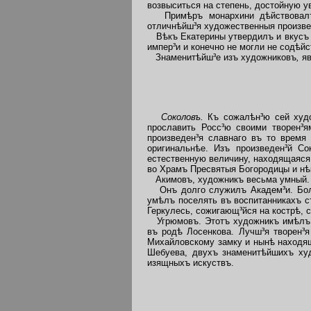
возвыситься на степень, достойную у
Примѣръ монархини дѣйствовалъ н
отличнѣйш³я художественныя произве
Вѣкъ Екатерины утвердилъ и вкусъ и
импер³и и конечно не могли не содѣй
Знаменитѣйш³е изъ художниковъ
,
я
Соколовъ.
Къ сожалѣн³ю сей худ
прославить Росс³ю своими творен³
произведен³я славнаго въ то время
оригинальнѣе. Изъ произведен³й Со
естественную величину, находящаяся 
во Храмъ Пресвятыя Богородицы и нѣ
Акимовъ, художникъ весьма умный.
Онъ долго служилъ Академ³и. Больш
умѣлъ поселять въ воспитанникахъ с
Геркулесь, сожигающ³йся на кострѣ, 
Угрюмовъ. Этотъ художникъ имѣлъ ч
въ родѣ Лосенкова. Лучш³я творен³я
Михайловскому замку и нынѣ находящ
Шебуева, двухъ знаменитѣйшихъ ху
изящныхъ искуствъ.