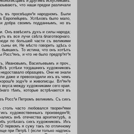
иконописцамъ и другимъ искусникамъ.
казываютъ, что наши предки различали
ть въ просвѣщен³и народномъ. Были
а Европейцевъ. Успѣховъ было мало,
ли добра своимъ подданнымъ, но въ
.
и. Онъ взвѣсилъ духъ и силы народа;
ть въ все лучи свѣта благотворнаго.
(люди по большей части съ великими
 сыны ея, Не мѣсто говорить здѣсь о
ъ бывшихъ. То истина, что онъ хотѣлъ
 Росс³янъ, и что не было предпр³ят³я
ъ, Ивановымъ, Васильевымъ и проч.,
 Всѣ успѣхи тогдашнихъ художниковъ
 недоставало образцевъ. Они не знали
сли даже и превозходили ихъ въ чемъ
орош³е зодч³е и живописцы. Вл³ян³е
 вкуса между художниками сего края.
бнаго тѣмъ, которые встрѣчаются въ
ъ Росс³и Петромъ великимъ. Съ сихъ
ѣ столь часто любовался творен³ями
ихъ художественныхъ произведен³й;
ались внѣ отечества архитектурѣ, а
 объ успѣхахъ сихъ художниковъ. Ихъ
 О первомъ я сужу такъ по отличному
еще при Петрѣ I (если только надпись