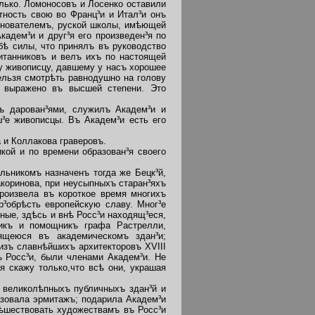
ько. Ломоносовъ и Лосенко оставили
ность свою во Франц³и и Итал³и онъ
основателемъ, руской школы, имѣющей
адем³и и друг³я его произведен³я по
бѣ силы, что принялъ въ руководство
итанниковъ и велъ ихъ по настоящей
ку живописцу, давшему у насъ хорошее
ельзя смотрѣть равнодушно на голову
й выражено въ высшей степени. Это
ъ дарован³ями, служилъ Академ³и и
³е живописцы. Въ Академ³и есть его
 и Коллакова граверовъ.
ой и по времени образован³я своего
ьникомъ назначенъ тогда же Бецк³й,
коринова, при неусыпныхъ старан³яхъ
роизвела въ короткое время многихъ
р³обрѣсть европейскую славу. Мног³е
ные, здѣсь и внѣ Росс³и находящ³еся,
никъ и помощникъ графа Растрелли,
ящеюся въ академическомъ здан³и;
изъ славнѣйшихъ архитекторовъ XVIII
ъ Росс³и, были членами Академ³и. Не
я скажу только,что всѣ они, украшая
 великолѣпныхъ публичныхъ здан³й и
азовала эрмитажъ; подарила Академ³и
пѣшествовать художествамъ въ Росс³и