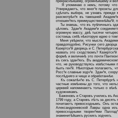
прекраснѣйшему, огромнѣйшему и ве
Я упоминаю о немъ; потому что о
Утверждаютъ, что мног³е проэкты дл
сдѣлать выбора, не узнавъ прежде 
разсмотрѣн³я въ тамошней Академ³и
отношен³яхъ преимущественнѣйш³й; п
Ты знаешь, что въ публичныхъ здан³
цѣломъ. Здан³е Академ³и соединяет
огромную массу, двѣ тысячи четыре
состоишь себѣ нѣкоторую идею о томъ
Меня увѣрили, что мысль Академичес
правдоподобно, Рисунки сего дворца
Казертск³й дворецъ и С. Петербургс
назвать это сходствомъ? Казертск³й
формѣ и величинѣ это почти Пантеонъ
въ сихъ здан³яхъ. Въ академическомъ
что, не руководствуясь извѣстными 
былъ ген³й. Нѣкоторые полагаютъ, ч
Росс³и славные зодч³е. Здан³я, соо
послѣдняго и чище и обработаннѣе.
Къ сожалѣн³ю въ С. Петербургѣ нѣт
частные измѣнены до того, что нель
церквей напоминаютъ только о вѣкѣ 
художникамъ.
Баженовъ и Старовъ учились въ Ака
1799 году, а Старовъ лѣтъ за десять
почитаютъ превосходнымъ. Онъ оста
Александроневской Лавры одна изъ 
превосходными творен³ями Паллад
знаменитѣйшихъ рускихъ зодчихъ.