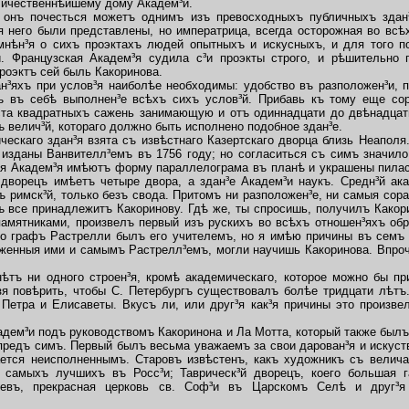
личественнѣйшему дому Академ³и.
нъ почесться можетъ однимъ изъ превосходныхъ публичныхъ здан³
я него были представлены, но императрица, всегда осторожная во вс
мнѣн³я о сихъ проэктахъ людей опытныхъ и искусныхъ, и для того 
. Французская Академ³я судила с³и проэкты строго, и рѣшительно
роэктъ сей быль Какоринова.
яхъ при услов³я наиболѣе необходимы: удобство въ разположен³и, п
ъ въ себѣ выполнен³е всѣхъ сихъ услов³й. Прибавь къ тому еще сор
ста квадратныхъ сажень занимающую и отъ одиннадцати до двѣнадца
 велич³й, котораго должно быть исполнено подобное здан³е.
каго здан³я взята съ извѣстнаго Казертскаго дворца близь Неаполя.
 изданы Ванвителл³емъ въ 1756 году; но согласиться съ симъ значило
кая Академ³я имѣютъ форму параллелограма въ планѣ и украшены пилас
 дворецъ имѣетъ четыре двора, а здан³е Академ³и наукъ. Средн³й ак
 римск³й, только безъ свода. Притомъ ни разположен³е, ни самыя сор
 все принадлежитъ Какоринову. Гдѣ же, ты спросишь, получилъ Какори
памятниками, произвелъ первый изъ рускихъ во всѣхъ отношен³яхъ обр
то графъ Растрелли былъ его учителемъ, но я имѣю причины въ семъ
руженныя ими и самымъ Растрелл³емъ, могли научишь Какоринова. Впроч
ъ ни одного строен³я, кромѣ академическаго, которое можно бы пр
зя повѣрить, чтобы С. Петербургъ существовалъ болѣе тридцати лѣтъ.
Петра и Елисаветы. Вкусъ ли, или друг³я как³я причины это произв
дем³и подъ руководствомъ Какоринона и Ла Мотта,
который также былъ
 предъ симъ. Первый былъ весьма уважаемъ за свои дарован³я и искуст
ется неисполненнымъ. Старовъ извѣстенъ, какъ художникъ съ велича
самыхъ лучшихъ въ Росс³и; Таврическ³й дворецъ, коего большая г
³евъ, прекрасная церковь св. Соф³и въ Царскомъ Селѣ и друг³я