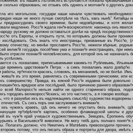
оложенной. Въ нашихъ лѣтописяхъ встрѣчаются похвалы чрезвычайныя 
и сколько образованъ; но отзывъ объ однихъ и молчан³е о другихъ до
ла иго могольское, государи наши начали чувствовать необходимос
предки наши не много лучше смотрѣли на тѣхъ, какъ нынѣ" Китайцы н
ы предразсудковъ своего времени, были недовѣрчивы, и хотя жела
овали медленно. Росс³я ждала ген³я-воскресителя: наконецъ онъ явился
народу рускому не должно оставаться долѣе на чредѣ посредственност
сс³ю отъ Европы, и открылъ пути, по которымъ должны были проникну
 изслѣдовалъ. Онъ зналъ что иностранцы, призванные въ Росс³ю, 
овому отечеству, но менѣе прославятъ Росс³ю, нежели вѣрные, родные
сей велик³й государь пособ³ями ума и познан³я иностранцевъ, при нем
 было отрасли познан³й человѣческихъ, для которой онъ не назначалъ бы
мъ успѣхомъ.
ются съ похвалами, приписываемыми какимъ-то Рублевымь, Ильиным
де временъ царствован³я Петра: - а симъ похваламъ мало довѣр³ю.
и работы, пр³ятности красокъ, словомъ, въ механизмѣ, но не болѣе. Имъ
, живш³е въ это время, равнялись съ современными греческими, или е
 къ совершенству. Правда, въ южной Росс³и издавна были довольно х
тношен³яхъ вредное или послѣдней, было причиною ранняго образован³я
во всей Малоросс³и нельзя найти ни одного стариннаго образа, подо
хъ городовъ великоросс³йскихъ; но это частность, а я говорю вообще.
, что я разумѣю ихъ въ надлежащемъ смыслѣ) художества водворены в
 отечествѣ. Съ сихъ поръ они заслуживаютъ вниман³е.
зъ чужихъ краевъ, гдѣ онъ ничего не опустилъ безъ вниман³я, гд
начущее пр³обрѣтен³е картинъ, особенно фламандской школы и друг
й въ чуж³е край учишься художественнымъ. Земцовъ, Еропкинъ обуч
урьевъ и Васильевск³й живописи. Не могу тебѣ дать полнаго понят³я
ы. Полагать должно, что Никитинъ и Матвѣевъ превозходили прочихъ.
 второмъ потому, что онъ писалъ образа и портреты для двора, имѣлъ 