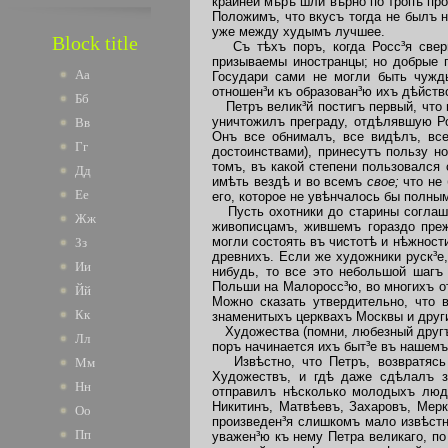
крайней мѣрѣ шли вѣрно по тропѣ пр
Положимъ, что вкусъ тогда не былъ н
уже между худымъ лучшее.
Block title
Съ тѣхъ поръ, когда Росс³я сверг
призываемы иностранцы; но добрые 
Аа
Государи сами не могли быть чужд
отношен³и къ образован³ю ихъ дѣйств
Бб
Петръ велик³й постигъ первый, что 
уничтожилъ преграду, отдѣлявшую Ро
Вв
Онъ все обнималъ, все видѣлъ, все
Гг
достоинствами), принесутъ пользу н
томъ, въ какой степени пользовался 
Дд
имѣть вездѣ и во всемъ
свое;
что не
Ее
его, которое не увѣнчалось бы полны
Пусть охотники до старины соглаша
Жж
живописцамъ, жившемъ гораздо преж
могли состоять въ чистотѣ и нѣжност
Зз
древнихъ. Если же художники руск³е
Ии
нибудь, то все это небольшой шагъ
Польши на Малоросс³ю, во многихъ о
Йй
Можно сказать утвердительно, что 
Кк
знаменитыхъ церквахъ Москвы и други
Художества (помни, любезный другъ
Лл
поръ начинается ихъ быт³е въ нашемъ
Извѣстно, что Петръ, возвратясь и
Мм
Художествъ, и гдѣ даже сдѣлалъ з
Нн
отправилъ нѣсколько молодыхъ люде
Никитинъ, Матвѣевъ, Захаровъ, Мерк
Оо
произведен³я слишкомъ мало извѣстн
Пп
уважен³ю къ нему Петра великаго, по