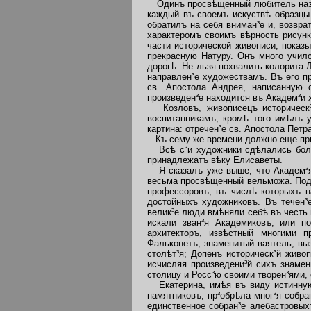
Одинъ просвѣщенный любитель назва
каждый въ своемъ искуствѣ образцы
обратилъ на себя вниман³е и, возвр
характеромъ своимъ вѣрность рисунк
части исторической живописи, показ
прекрасную Натуру. Онъ много учил
дорогѣ. Не льзя похвалить колорита 
направлен³е художествамъ. Въ его п
св. Апостола Андрея, написанную 
произведен³е находится въ Академ³и 
Козловъ, живописецъ историческ³й
воспитанникамъ; кромѣ того имѣлъ 
картина: отречен³е св. Апостола Петра
Къ сему же времени должно еще прич
Всѣ с³и художники сдѣлались болѣе
принадлежатъ вѣку Елисаветы.
Я сказалъ уже выше, что Академ³я 
весьма просвѣщенный вельможа. Подъ
профессоровъ, въ числѣ которыхъ н
достойныхъ художниковъ. Въ течен³е
велик³е люди вмѣняли себѣ въ честь 
искали зван³я Академиковъ, или п
архитекторъ, извѣстный многими 
Фальконетъ, знаменитый ваятель, вы
столѣт³я; Допенъ историческ³й живо
исчисляя произведени³й сихъ знамен
столицу и Росс³ю своими творен³ями,
Екатерина, имѣя въ виду истинную 
памятниковъ; пр³обрѣла мног³я собр
единственное собран³е алебастровых