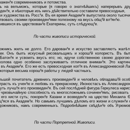
важен³я современниковъ и потомства.
а вельможъ, которые (я говорю о знатнѣйшихъ) наперерывъ дру
ден³я, и нѣкоторые изъ нихъ дѣйствительно составили превосходныя,
 художества въ Росс³и. Въ ея время Академ³я выпустила около тысячи
ствовать своими произведен³ями полезному на вкусъ общ³й вл³ян³ю.
вившихся въ царствован³е Екатерины, суть слѣдующ³е.
По части живописи исторической.
ожникъ жилъ не долго. Его дарован³я и
искуство заставляютъ жалѣт
ями. Онъ былъ искусный рисовальщикъ и хорош³й колористъ. Въ б
 Батон³я и усвоилъ вкусъ его; но, идучи собственною своею дорого
колова одно особенно заслуживаетъ отличное вниман³я. Это карти
въ Академ³и. Его же есть превосходная коп³я въ Александроневской Ла
которыя весьма хорош³я работы у людей частныхъ.
ой почитатель древнихъ произведен³й и человѣкъ обладавш³й особ
трасть къ учен³ю и любовь къ прекрасному, Иконостасъ въ Александрон
суть лучш³я его произведен³я. Въ сей послѣдней фигура Геркулеса нари
резвычайную способность къ многосложнымъ сочинен³ямъ; рисовалъ п
 его кисти суть; покорен³е Казани и возведен³е на царство Михаила
³яся въ Академ³и. Но самымъ лучшимъ дѣломъ его жизни и служен³и о
дожниковъ, намъ современныхъ. Подробнѣйшее свѣдѣн³е объ Угрюмо
По части Портретной Живописи.