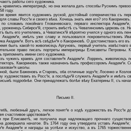
чаютъ работы сего художника.
нравились императрицѣ; но она желала дать способы Рускимъ превзой
58 году.
е время явится художникъ руской, достойный соперничества съ пе
ля славы Росс³и и своего вѣка. Хочешь знать имя его? это Какориновъ.
 словамъ покойнаго Гловачевскаго, перваго инспектора Академ³и,
, уроженецъ Сибирск³й, строилъ вмѣстѣ съ Чеватинскимъ церковь св. Н
ъ быть его учителемъ, а Чеватинск³й вѣроятно учился у одного изъ пен
я Академ³и, имѣлъ уже славу и пользовался покровительствомъ Ив
ка Академ³и. Вотъ всѣ свѣдѣн³я о Какориновѣ. О достоинствахъ его въ 
ремя былъ какой-то живописецъ Аргуновъ, первый учитель извѣстнаго 
ительное право писать портреты императрицы Елисаветы Петровны. К
гъ припомнить имени сего художника.
чужихъ краевъ для составлен³я Академ³и: Лорренъ, живописецъ пе
текторъ. Какориновъ также назначенъ быль профессоромъ Академ³и. С
разован³я школы.
й, были Баженовъ и Старовъ, оба отличные зодч³е; Лосенко и Козлов
зу художествамъ въ Росс³и, а послѣдн³й служилъ Академ³и и имѣлъ с
исьмѣ подробнѣе. Они принадлежатъ болѣе вѣку Екатерины II, съ начал
Письмо II.
, любезный другъ, легкое понят³е о ходѣ художествъ въ Росс³и до
ея счастливое царствован³е.
при Елисаветѣ, не получила еще надлежащаго прочнаго существова
на довершила начатое. Въ 1764 году она утвердила уставъ Академ³и;
³е Академ³и и награды за успѣхи и искуство, а въ 1765 торжественн