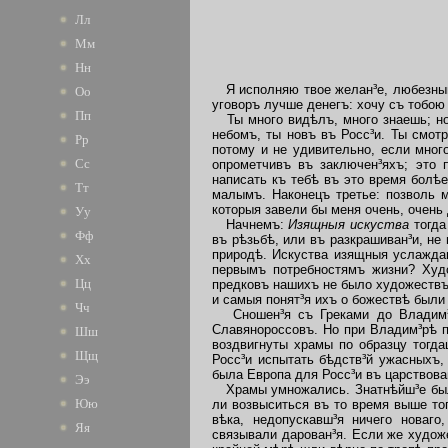
Лл
Мм
Нн
Я исполняю твое желан³е, любезный 
Оо
уговоръ лучше денегъ: хочу съ тобою
Пп
Ты много видѣлъ, много знаешь; но 
небомъ, ты новъ въ Росс³и. Ты смот
Рр
потому и не удивительно, если мно
Сс
опрометчивъ въ заключен³яхъ; это 
написать къ тебѣ въ это время болѣе
Тт
малымъ. Наконецъ третье: позволь 
которыя завели бы меня очень, очень
Уу
Начнемъ:
Изящныя искуства
тогда
Фф
въ рѣзьбѣ, или въ разкрашиван³и, не
природѣ. Искуства изящныя услаждаю
Хх
первымъ потребностямъ жизни? Худо
Цц
предковъ нашихъ не было художествъ.
и самыя понят³я ихъ о божествѣ были
Чч
Сношен³я съ Греками до Владим³ра
Славянороссовъ. Но при Владим³рѣ пр
Шш
воздвигнуты храмы по образцу тогда
Щщ
Росс³и испытать бѣдств³й ужасныхъ,
была Европа для Росс³и въ царствован
Ээ
Храмы умножались. Знатнѣйш³е были 
Юю
ли возвыситься въ то время выше то
вѣка, недопускавш³я ничего новаг
Яя
связывали дарован³я. Если же худож