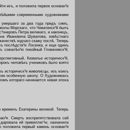
ти ихъ, и положила первое основан³е
рвѣйшими современными художниками
 умершаго за два года предъ симъ,
иколы Морскаго, что Чеватинск³й былъ
с³онеровъ Петра великаго, и наконецъ,
ана Ивановича Шувалова, извѣстнаго
качествѣ зодчаго скажу послѣ. Теперь
въ послѣдств³и Лосенка, и еще одинъ
ъ сожалѣн³ю покойный Гловачевск³й,
рспективный, Кювилье историческ³й,
орокъ человѣкъ учениковъ было взято
ъ историческ³е живописцы, изъ коихъ
вою особенную школу. О Художникахъ
омъ котораго начинается новая эпоха
 временъ Екатерины великой. Теперь
н³я. Смерть воспрепятствовала сей
 даровала ей привиллег³ю; назначила
о положила первый камень основан³я