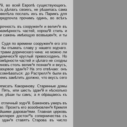
й, во всей Европѣ существующихъ.
ѣхъ дѣлахъ своихъ, не рѣшилась сама
повелѣла послать ихъ въ Парижъ для
 предпочла прочимъ одинъ, во всѣхъ
рочность въ сооружен³и и велич³е въ
азмѣрность частей,
хорош³й стиль и
ти сажень имѣющую возвышен³я, и ты
 Судя по времени сооружен³я его это
 бы отымать славу у нашего зодчаго.
трами дорическаго чина: но можно ли
адемческ³й круглый превосходенъ. Но
азмѣрности частей и цѣлаго не сходны
новъ столь велик³я познан³я и вкусъ,
азцовое здан³е? На это отвѣчаю: онъ
 сомнѣваться: до Растрелл³я были въ
емъ замѣтить должно, что вкусъ сего
иписать Какоринову. Старинные домы
 Пять, или шесть здан³й и нѣсколько
ели, рѣши ты самъ; а я обращаюсь къ
 отличный зодч³й. Баженовъ умеръ въ
во. Проэктъ его возобновлен³я Кремля
йшими дарован³ями. Главная церковь
аллерея достон³³а соперничества съ
 здан³я ставятъ Старова въ число