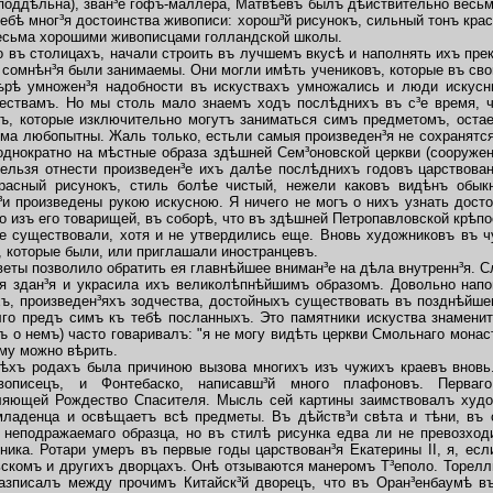
 поддѣльна), зван³е гофъ-маллера, Матвѣевъ былъ дѣйствительно весьм
бѣ мног³я достоинства живописи: хорош³й рисунокъ, сильный тонъ кра
есьма хорошими живописцами голландской школы.
 въ столицахъ, начали строить въ лучшемъ вкусѣ и наполнять ихъ пр
сомнѣн³я были занимаемы. Они могли имѣть учениковъ, которые въ сво
ѣрѣ умножен³я надобности въ искуствахъ умножались и люди искусн
ествамъ. Но мы столь мало знаемъ ходъ послѣднихъ въ с³е время, ч
ъ, которые изключительно могутъ заниматься симъ предметомъ, остае
ьма любопытны. Жаль только, естьли самыя произведен³я не сохранятся
однократно на мѣстные образа здѣшней Сем³оновской церкви (сооружен
нельзя отнести произведен³е ихъ далѣе послѣднихъ годовъ царствова
расный рисунокъ, стиль болѣе чистый, нежели каковъ видѣнъ обык
³и произведены рукою искусною. Я ничего не могъ о нихъ узнать дост
о изъ его товарищей, въ соборѣ, что въ здѣшней Петропавловской крѣпо
 существовали, хотя и не утвердились еще. Вновь художниковъ въ чу
 которые были,
или приглашали иностранцевъ.
ы позволило обратить ея главнѣйшее вниман³е на дѣла внутренн³я. Сл
 здан³я и украсила ихъ великолѣпнѣйшимъ образомъ. Довольно напо
ъ, произведен³яхъ зодчества, достойныхъ существовать въ позднѣйше
лго предъ симъ къ тебѣ посланныхъ. Это памятники искуства знаменит
лъ о немъ) часто говаривалъ: "я не могу видѣть церкви Смольнаго мона
му можно вѣрить.
хъ родахъ была причиною вызова многихъ изъ чужихъ краевъ вновь.
ивописецъ, и Фонтебаско, написавш³й много плафоновъ. Перваг
ляющей Рождество Спасителя. Мысль сей картины заимствовалъ худо
младенца и освѣщаетъ всѣ предметы. Въ дѣйств³и свѣта и тѣни, въ с
 неподражаемаго образца, но въ стилѣ рисунка едва ли не превозход
ника. Ротари умеръ въ первые годы царствован³я Екатерины II, я, ес
скомъ и другихъ дворцахъ. Онѣ отзываются манеромъ Т³еполо. Торелл
азписалъ между прочимъ Китайск³й дворецъ, что въ Оран³енбаумѣ въ