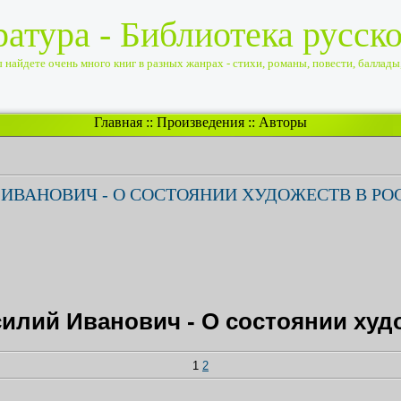
ратура - Библиотека русск
найдете очень много книг в разных жанрах - стихи, романы, повести, баллады, 
Главная
::
Произведения
::
Авторы
ИВАНОВИЧ - О СОСТОЯНИИ ХУДОЖЕСТВ В РО
илий Иванович - О состоянии худ
1
2