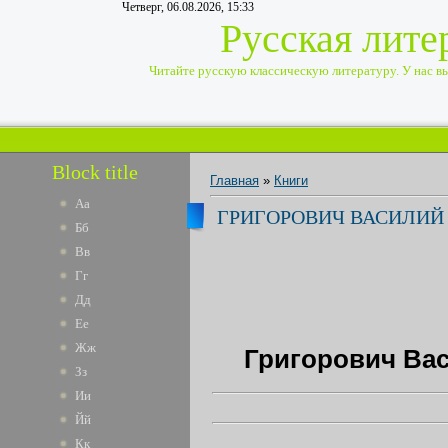
Четверг, 06.08.2026, 15:33
Русская лите
Читайте русскую классическую литературу. У нас вы 
Block title
Главная
»
Книги
Аа
ГРИГОРОВИЧ ВАСИЛИЙ 
Бб
Вв
Гг
Дд
Ее
Жж
Григорович Вас
Зз
Ии
Йй
Кк