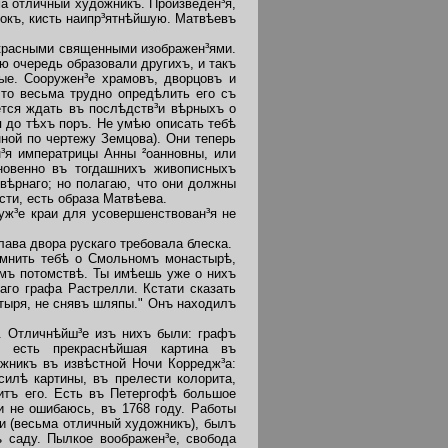
а отличный художникъ. Произведен³я,
сокъ, кисть наипр³ятнѣйшую. Матвѣевъ
екрасными священными изображен³ями.
ю очередь образовали другихъ, и такъ
ые. Сооружен³е храмовъ, дворцовъ и
то весьма трудно опредѣлить его съ
тся ждать въ послѣдств³и вѣрныхъ о
 до тѣхъ поръ. Не умѣю описать тебѣ
ной по чертежу Земцова). Они теперь
н³я императрицы Анны ²оанновны, или
новенно въ тогдашнихъ живописныхъ
овѣрнаго; но полагаю, что они должны
сти, есть образа Матвѣева.
ж³е краи для усовершенствован³я не
ава двора рускаго требовала блеска.
мнить тебѣ о Смольномъ монастырѣ,
мъ потомствѣ. Ты имѣешь уже о нихъ
аго графа Растрелли. Кстати сказать
стыря, не снявъ шляпы." Онъ находилъ
 Отличнѣйш³е изъ нихъ были: графъ
о есть прекраснѣйшая картина въ
жникъ въ извѣстной Ночи Корредж³а:
илѣ картины, въ прелести колорита,
итъ его. Есть въ Петергофѣ большое
ли не ошибаюсь, въ 1768 году. Работы
и (весьма отличный художникъ), былъ
 саду. Пылкое воображен³е, свобода