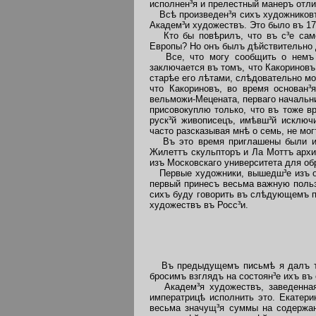
исполнен³я и прелестный манеръ отли
Всѣ произведен³я сихъ художниковъ 
Академ³и художествъ. Это было въ 17
Кто бы повѣрилъ, что въ с³е само
Европы? Но онъ былъ дѣйствительно д
Все, что могу сообщить о немъ по
заключается въ томъ, что Какориновъ
старѣе его лѣтами, слѣдовательно мог
что Какориновъ, во время основан³
вельможи-Мецената, перваго начальни
присовокуплю только, что въ тоже в
руск³й живописецъ, имѣвш³й исключ
часто разсказывая мнѣ о семь, не мо
Въ это время приглашены были изъ 
Жилеттъ скульпторъ и Ла Моттъ архи
изъ Московскаго университета для об
Первые художники, вышедш³е изъ оно
первый принесъ весьма важную поль
сихъ буду говорить въ слѣдующемъ п
художествъ въ Росс³и.
Въ предыдущемъ письмѣ я далъ тебѣ
бросимъ взглядъ на состоян³е ихъ въ 
Академ³я художествъ, заведенная 
императрицѣ исполнить это. Екатери
весьма значущ³я суммы на содержан