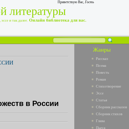
Приветствую Вас
,
Гость
ой литературы
Онлайн библиотека для вас.
эссе и так далее.
Жанры
Рассказ
ССИИ
Поэма
Повесть
Роман
Стихотворение
Эссе
Статья
ожеств в России
Сборник рассказов
Сборник стихов
Глава
Пьеса