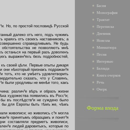
Басня
Монография
Трактат
и. Но, по простой пословицѣ Русской
Переписка
Дневник
итанный далеко отъ него, подъ чужимъ
ъ краяхъ отъ своихъ наставниковъ; а
Новелла
есовершенно справедливымъ. Не будь
Миниатюра
и обстоятельства не позволяютъ мнѣ
акъ останься на первый разъ доволенъ
Песня
ихъ выражен³яхъ безъ подробностей,
Интервью
я къ своей цѣли. Первые опыты дикаря
Баллада
ли они нѣкоторый признакъ подражан³я
и тотъ, кто не умѣетъ удовлетворить
Книга очерков
ердительно сказать, что у Славянъ,
Речь
³и были уродливы не менѣе того, какъ
Очерк
ина: различ³е вѣръ и образъ жизни
вѣка художества появились въ Росс³и;
и бы въ послѣдств³и не суждено было
ла бы для Европы быть тѣмъ же, чѣмъ
Форма входа
али живописи; но живопись с³я могла
жан³е принятымъ образцамъ и понят³я
дни составляли предметъ живописи,
влен³е людей даровитыхъ, которые по