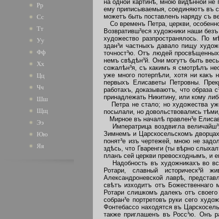
на одной картинѣ, мною видѣнной не
Рр
ему приписываемыя, соединяютъ въ се
можетъ быть поставленъ наряду съ в
Сс
Со временъ Петра, церкви, особенно
Тт
Возвративш³еся художники наши безъ 
художество разпространялось. По м
Уу
здан³и частныхъ давало пищу худож
Фф
точност³ю. Отъ людей просвѣщенных
немъ свѣдѣн³й. Они могутъ быть вес
Хх
сожалѣн³я, съ какимъ я смотрѣлъ не
уже много потерпѣли, хотя ни какъ 
Цц
первыхъ Елисаветы Петровны. Прек
Чч
работахъ, доказываютъ, что образа с
принадлежать Никитину, или кому либ
Шш
Петра не стало; но художества уже
Щщ
посылали, но довольствовались тѣми,
Мирное въ началѣ правлен³е Елисавет
Ээ
Императрица воздвигла величайш³я
Зимнемъ и Царскосельскомъ дворцах
Юю
понят³е изъ чертежей, мною не задо
Яя
здѣсь, что Гваренги (ты вѣрно слыха
планъ сей церкви превосходнымъ, и е
Надобность въ художникахъ во всѣ
Ротари, славный историческ³й ж
Александроневской лаврѣ, представ
свѣтъ изходитъ отъ Божественнаго 
Ротари слишкомъ далекъ отъ своего
собран³е портретовъ руки сего худож
Фонтебассо находятся въ Царскосель
также приглашенъ въ Росс³ю. Онъ р