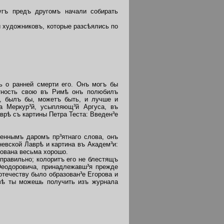
гъ предъ другомъ начали собирать
 художниковъ, которые разсѣялись по
ь о ранней смерти его. Онъ могъ бы
ытность свою въ Римѣ онъ полюбилъ
ю, былъ бы, можетъ быть, и лучше и
на Меркур³й, усыпляющ³й Аргуса, въ
врѣ съ картины Петра Теста: Введен³е
еннымъ даромъ пр³ятнаго слова, онъ
евской Лаврѣ и картина въ Академ³и:
сована весьма хорошо.
равильно; колоритъ его не блестящъ
 Ѳеодоровича, принадлежавш³я прежде
течеству было образован³е Егорова и
вѣ ты можешь получить изъ журнала