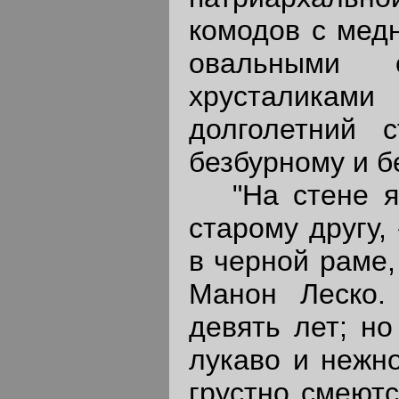
комодов с мед
овальными 
хрусталика
долголетний с
безбурному и б
"На стене я п
старому другу,
в черной раме,
Манон Леско.
девять лет; но
лукаво и нежно
грустно смеютс