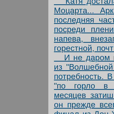
Катя достала
Моцарта... Ар
последняя част
посреди плени
напева, внез
горестной, почт
И не даром ге
из "Волшебной
потребность. В
"по горло в 
месяцев затиш
он прежде все
финал из Дон-Ж