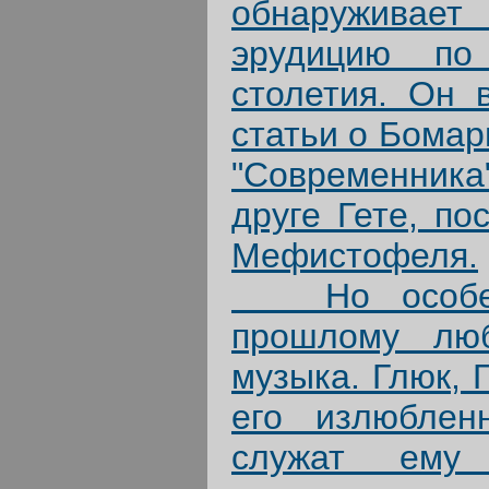
обнаруживае
эрудицию по
столетия. Он 
статьи о Бомар
"Современника
друге Гете, п
Мефистофеля.
Но особенн
прошлому люб
музыка. Глюк, 
его излюблен
служат ему 