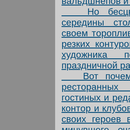
вальдшнепов и 
Но бесцвет
середины сто
своем торопли
резких контуро
художника 
праздничной р
Вот почему 
ресторанных
гостиных и ред
контор и клубо
своих героев 
минувшего оч