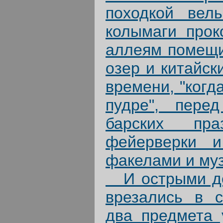
походкой вел
колымаги прок
аллеям помещи
озер и китайск
времени, "когд
пудре", пере
барских пра
фейерверки 
факелами и му
И острыми де
врезались в 
два предмета 