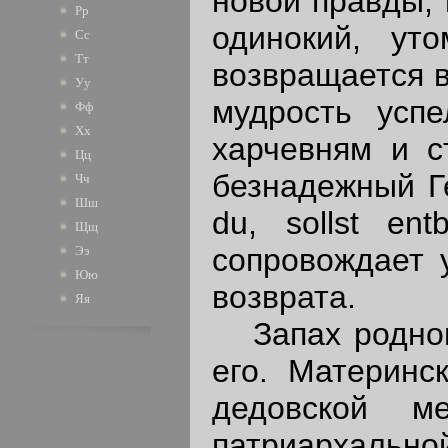
новой правды, 
Рр
одинокий, ут
Сс
Тт
возвращается в
Уу
мудрость усп
Фф
Хх
харчевням и с
Цц
безнадежный Ге
Чч
Шш
du, sollst en
Щщ
сопровождает 
Ээ
Юю
возврата.
Яя
Запах родного
его. Материнс
дедовской м
патриархально