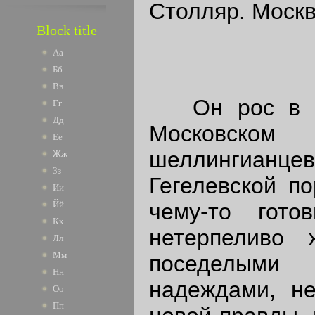
Столляр. Москв
Block title
Аа
Бб
Вв
Он рос в зап
Гг
Дд
Московско
Ее
шеллингианце
Жж
Зз
Гегелевской по
Ии
чему-то готов
Йй
Кк
нетерпеливо
Лл
Мм
поседелыми
Нн
надеждами, не
Оо
Пп