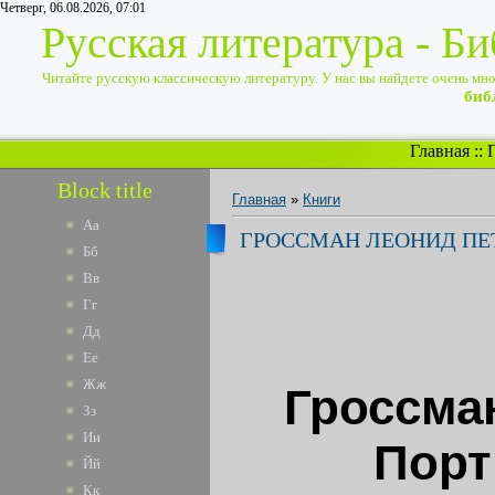
Четверг, 06.08.2026, 07:01
Русская литература - Б
Читайте русскую классическую литературу. У нас вы найдете очень много
биб
Главная
::
Block title
Главная
»
Книги
Аа
ГРОССМАН ЛЕОНИД ПЕТ
Бб
Вв
Гг
Дд
Ее
Жж
Гроссма
Зз
Ии
Порт
Йй
Кк