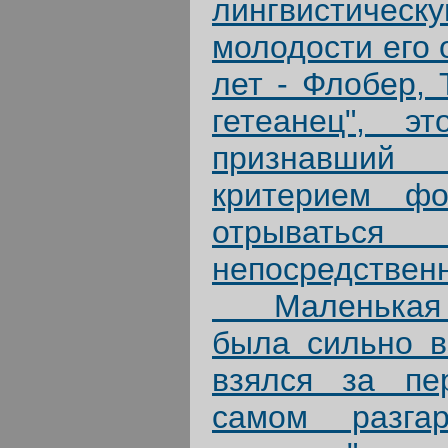
лингвистическ
молодости его 
лет - Флобер, 
гетеанец", э
признавший
критерием фор
отрыватьс
непосредственн
Маленькая к
была сильно в
взялся за пе
самом разга