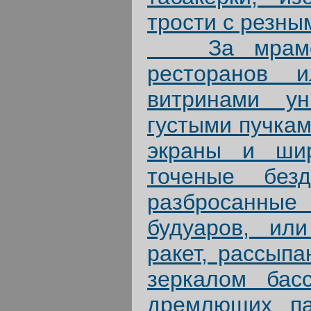
трости с резн
За мраморн
ресторанов 
витринами ун
густыми пучкам
экраны и шир
точеные безд
разбросанные
будуаров, ил
ракет, рассып
зеркалом бас
дремлющих па