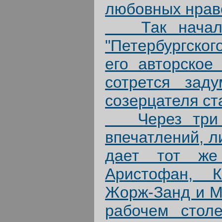
любовных нрав
Так начался
"Петербургског
его авторское
сотрется зад
созерцателя ст
Через три г
впечатлений, л
дает тот же
Аристофан, К
Жорж-Занд и Мю
рабочем стол