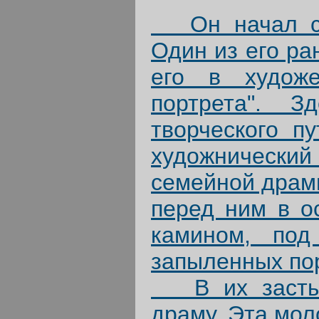
Он начал с р
Один из его ра
его в художе
портрета". З
творческого п
художнически
семейной драмы
перед ним в о
камином, под
запыленных по
В их застывш
драму. Эта мол