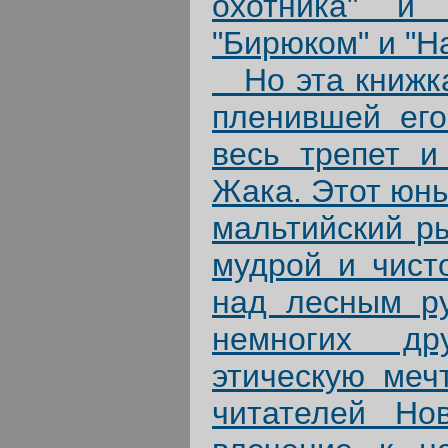
охотника" и
"Бирюком" и "Н
Но эта книжка 
пленившей его
весь трепет и
Жака. Этот юн
мальтийский р
мудрой и чист
над лесным ру
немногих др
этическую меч
читателей Но