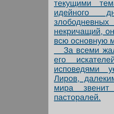
текущими тем
идейного д
злободневн
некричащий, он
всю основную 
За всеми жало
его искател
исповедями у
Лиров, далеки
мира звенит
пасторалей.