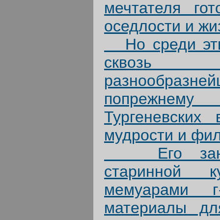
мечтателя гот
оседлости и жи
Но среди этих
сквозь н
разнообразне
попрежнему
Тургеневских 
мудрости и фи
Его заняти
старинной к
мемуарами г
материалы дл