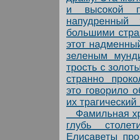
и высокой п
напудренный
большими страз
этот надменный
зеленым мунд
трость с золот
странно проко
это говорило о
их трагический
Фамильная хро
глубь столет
Елисаветы про