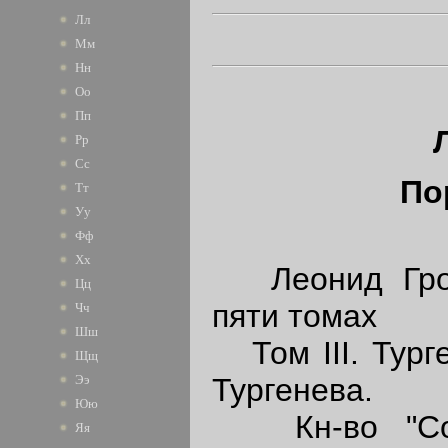
Лл
Мм
Нн
Оо
Пп
Рр
Сс
По
Тт
Уу
Фф
Хх
Леонид Гросс
Цц
пяти томах
Чч
Шш
Том III. Турге
Щщ
Тургенева.
Ээ
Юю
Кн-во "Совр
Яя