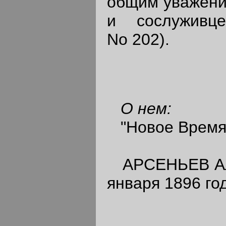
общим уважени
и сослуживце
No 202).
О нем:
"Новое Время",
АРСЕНЬЕВ Алек
января 1896 год