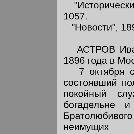
"Исторический 
1057.
"Новости", 189
АСТРОВ Иван 
1896 года в Мос
7 октября ско
состоявший по
покойный сл
богадельне и
Братолюбив
неимущих к