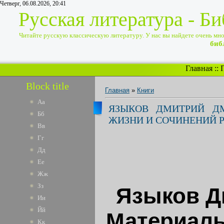
Четверг, 06.08.2026, 20:41
Русская литература - Б
Читайте русскую классическую литературу. У нас вы найдете очень много
биб
Главная
::
Block title
Главная
»
Книги
Аа
ЯЗЫКОВ ДМИТРИЙ ДМ
Бб
ЖИЗНИ И СОЧИНЕНИЙ 
Вв
Гг
Дд
Ее
Жж
Зз
Языков Д
Ии
Йй
Материалы
Кк