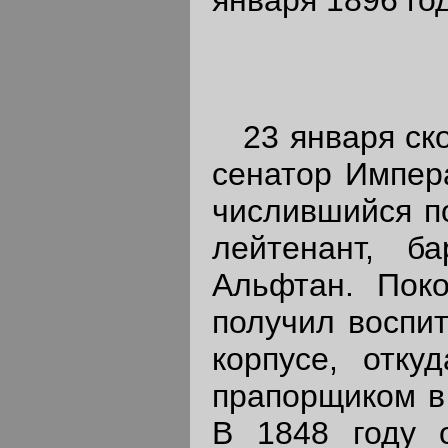
23 января ско
сенатор Импера
числившийся по
лейтенант, б
Альфтан. Пок
получил воспи
корпусе, отк
прапорщиком в 
В 1848 году 