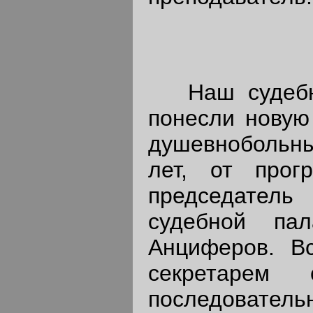
Наш судебны
понесли новую 
душевнобольны
лет, от прог
председател
судебной пал
Анциферов. В
секретарем
последовате