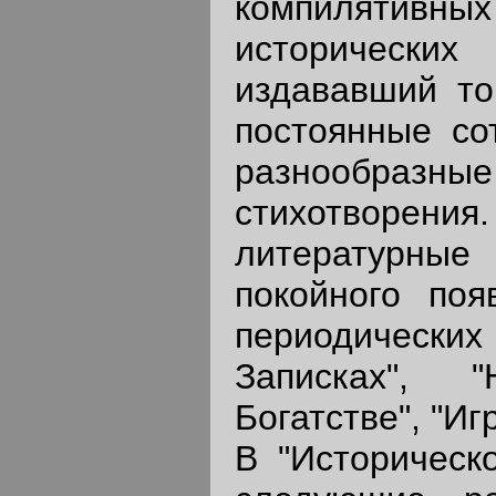
компилятивных 
исторически
издававший тог
постоянные со
разнообра
стихотворе
литературные 
покойного поя
периодически
Записках", 
Богатстве", "Иг
В "Историческ