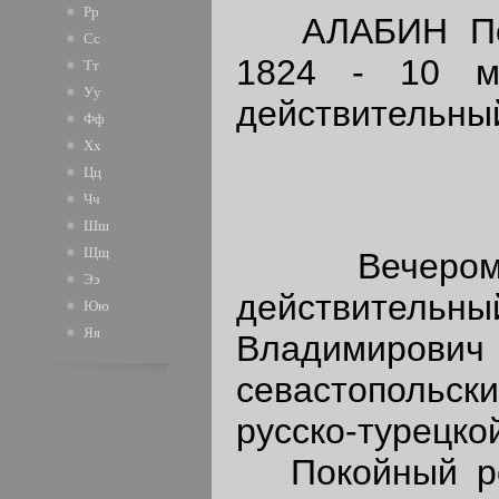
Рр
АЛАБИН Петр
Сс
1824 - 10 м
Тт
Уу
действительный
Фф
Хх
Цц
Чч
Шш
Щщ
Вечером 1
Ээ
действительн
Юю
Яя
Владимиро
севастопольски
русско-турецко
Покойный род