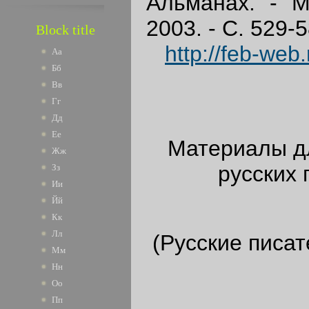
Альманах. - М
2003. - С. 529-58
Block title
http://feb-web
Аа
Бб
Вв
Гг
Дд
Ее
Материалы дл
Жж
русских 
Зз
Ии
Йй
Кк
Лл
(Русские писа
Мм
Нн
Оо
Пп