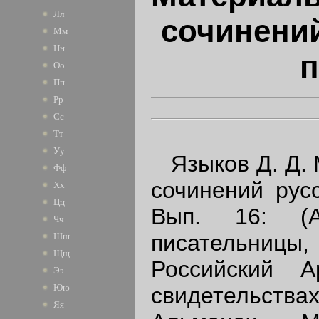
Лл
сочинений
Мм
Нн
п
Оо
Пп
Рр
Сс
Тт
Уу
Языков Д. Д. 
Фф
сочинений русс
Хх
Цц
Вып. 16: (А
Чч
писательницы
Шш
Щщ
Российский А
Ээ
Юю
свидетельства
Яя