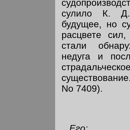
судопроизвод
сулило К. Д
будущее, но с
расцвете сил,
стали обнару
недуга и пос
страдальческ
существован
No 7409).
Его: