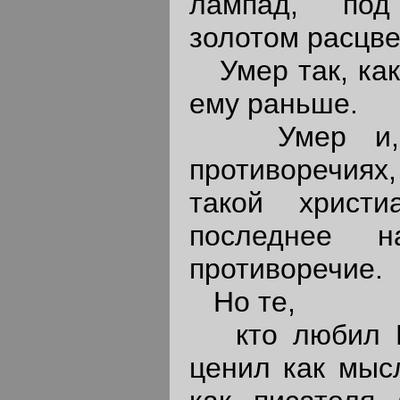
лампад, под 
золотом расцв
Умер так, как
ему раньше.
Умер и, ка
противоречиях
такой христ
последнее 
противоречие.
Но те,
кто любил Ро
ценил как мыс