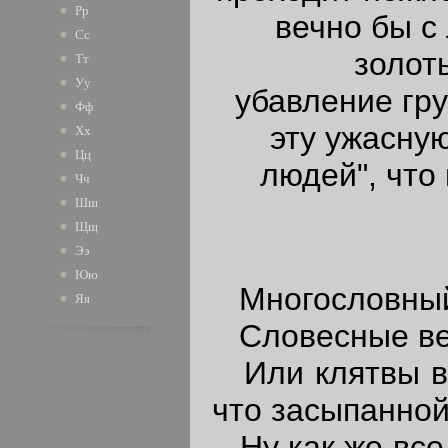
Рр
вечно бы с 
Сс
золоты
Тт
Уу
убавление гру
Фф
эту ужасну
Хх
Цц
людей", что 
Чч
Шш
Щщ
Ээ
Юю
Многословный,
Яя
Словесные вен
Или клятвы ве
что засыпанно
Ну как же все 