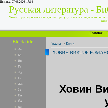
Пятница, 07.08.2026, 17:14
Русская литература - Б
Читайте русскую классическую литературу. У нас вы найдете очень много
биб
Главная
::
Block title
Главная
»
Книги
Аа
ХОВИН ВИКТОР РОМАНО
Бб
Вв
Гг
Дд
Ее
Жж
Ховин Ви
Зз
Ии
Йй
Кк