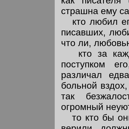
как писателя
страшна ему са
кто любил его
писавших, люби
что ли, любовь
кто за кажд
поступком ег
различал едв
больной вздох,
так безжалос
огромный неую
то кто бы они
верили, должн