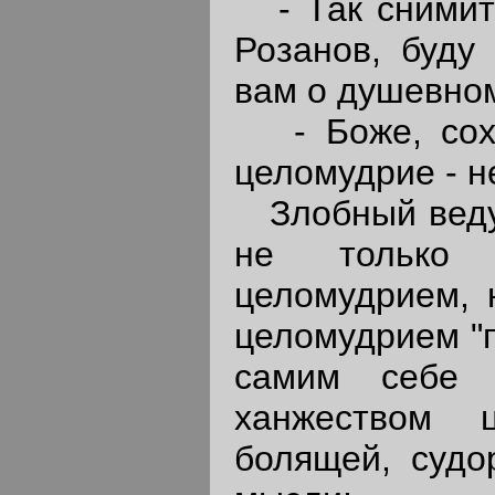
- Так снимите
Розанов, буду
вам о душевно
- Боже, сохр
целомудрие - н
Злобный ведун
не только 
целомудрием, 
целомудрием "п
самим себе 
ханжеством 
болящей, судо