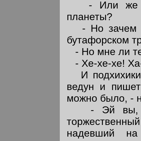
- Или же вы
планеты?
- Но зачем ж
бутафорском т
- Но мне ли те
- Хе-хе-хе! Ха-
И подхихикива
ведун и пишет
можно было, - 
- Эй вы, са
торжественный
надевший на