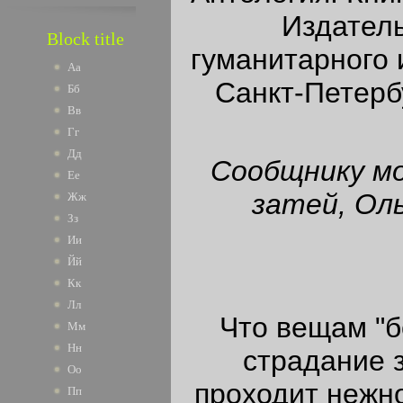
Издательств
Block title
гуманитарного 
Аа
Санкт-Петербу
Бб
Вв
Гг
Дд
Сообщнику м
Ее
затей, Ол
Жж
Зз
Ии
Йй
Кк
Лл
Что вещам "б
Мм
Нн
страдание з
Оо
проходит нежно
Пп