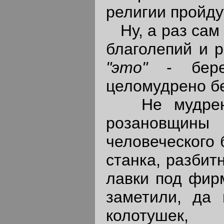
религии пройдут
Ну, а раз сам з
благолепий и р
"это"
- бер
целомудрено б
Не мудрено,
розановщин
человеческого 
станка, разбит
лавки под фирм
заметили, да
колотушек,