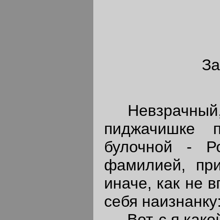
За
Невзрачный, м
пиджачишке 
булочной - Р
фамилией, при
иначе, как не 
себя наизнанку
- Вот-с я какой