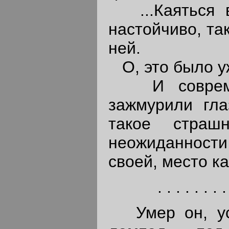
...Каяться в
настойчиво, та
ней.
О, это было уж
И современ
зажмурили гла
такое страш
неожиданност
своей, место ка
. . . . . . . .
Умер он, усп