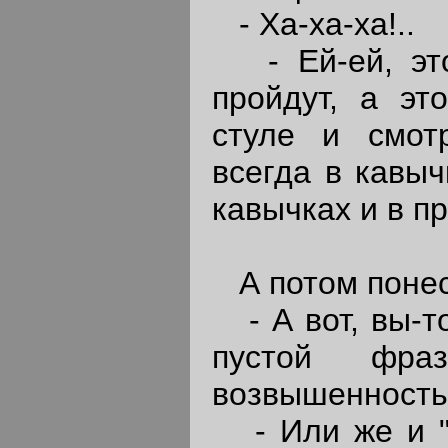
- Ха-ха-ха!..
- Ей-ей, это
пройдут, а эт
стуле и смот
всегда в кавыч
кавычках и в пр
А потом понесс
- А вот, вы-то
пустой фраз
возвышенность
- Или же и "ч