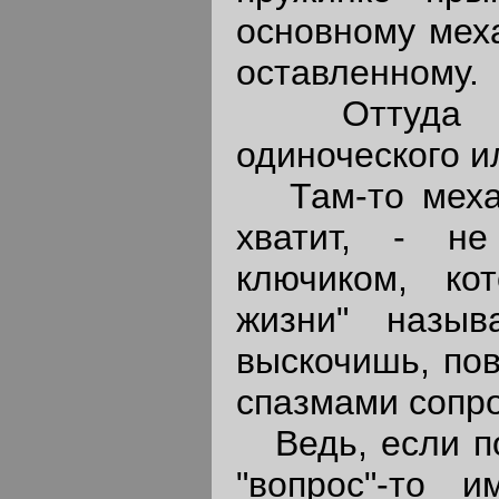
основному меха
оставленному.
Оттуда и и
одиноческого и
Там-то механ
хватит, - не
ключиком, ко
жизни" назыв
выскочишь, пов
спазмами сопр
Ведь, если по
"вопрос"-то 