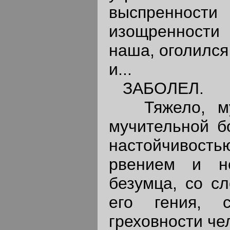
выспреннос
изощренности
наша, оголился 
и...
ЗАБОЛЕЛ.
Тяжело, муч
мучительной бо
настойчивость
рвением и не
безумца, со с
его гения, 
греховности че