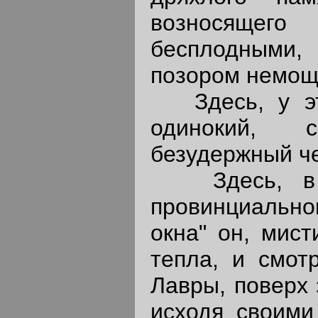
возносящего
бесплодными, 
позором немощ
Здесь, у эти
одинокий, 
безудержный ч
Здесь, в кр
провинциальном
окна" он, мис
тепла, и смот
Лавры, поверх 
исходя своими