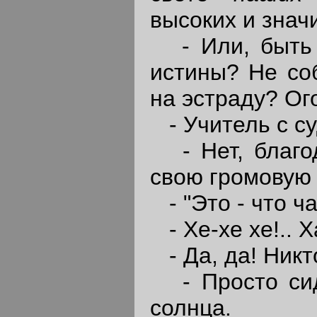
высоких и знач
- Или, быть 
истины? Не соб
на эстраду? Ог
- Учитель с су
- Нет, благод
свою громовую 
- "Это - что ч
- Хе-хе хе!.. Ха
- Да, да! Никто
- Просто сиде
солнца.