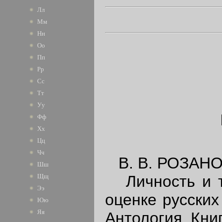
Лл
Мм
Нн
Оо
Пп
Рр
Сс
Тт
Уу
Фф
Хх
Цц
Чч
В. В. РОЗАНО
Шш
Личность и тв
Щщ
Ээ
оценке русских
Юю
Яя
Антология. Кни