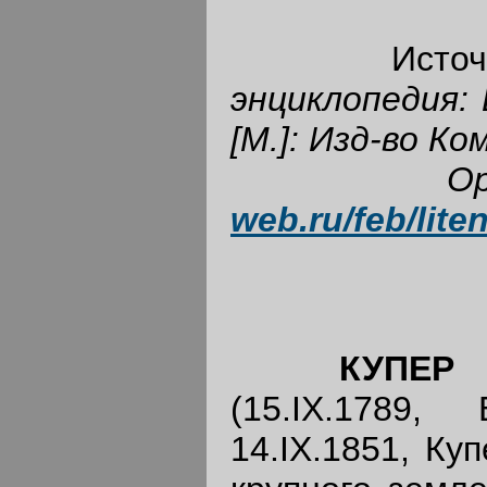
Источни
энциклопедия: В
[М.]: Изд-во Ко
О
web.ru/feb/lite
КУПЕР
(
(15.IX.1789,
14.IX.1851, Ку