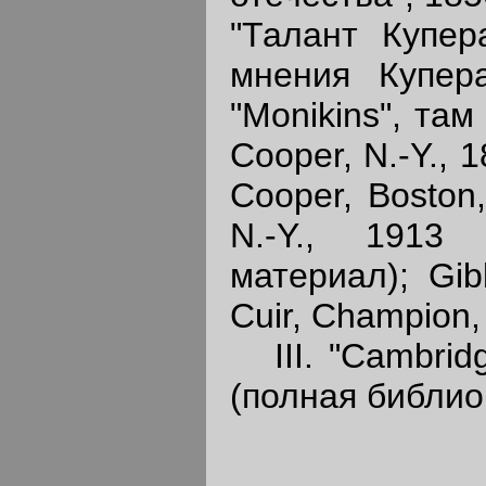
"Талант Купера
мнения Купера
"Monikins", там 
Cooper, N.-Y., 1
Cooper, Boston,
N.-Y., 1913
материал); Gi
Cuir, Champion, 
III. "Cambridge
(полная библио