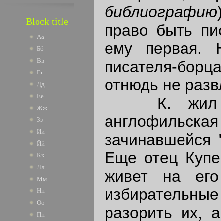
библиографию
Block title
право быть пи
Аа
ему первая. 
Бб
Вв
писателя-борца
Гг
отнюдь не разв
Дд
Ее
К. жил в п
Жж
англофильск
Зз
Ии
зачинавшейся "
Йй
Еще отец Купер
Кк
Лл
живет на его
Мм
избирательные
Нн
Оо
разорить их, 
Пп