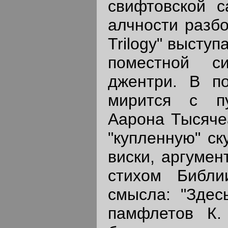
свифтовской с
алчности разбо
Trilogy" высту
поместной с
джентри. В по
мирится с пу
Аарона Тысячеа
"купленную" ск
виски, аргумен
стихом Библи
смысла: "Здес
памфлетов К.