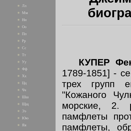
Лл
биогр
Мм
Нн
Оо
Пп
Рр
Сс
Тт
КУПЕР Ф
Уу
Фф
1789-1851] - с
Хх
трех групп е
Цц
Чч
"Кожаного Чул
Шш
морские, 2. р
Щщ
Ээ
памфлеты прот
Юю
памфлеты, об
Яя