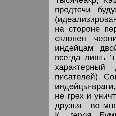
предтечи буд
(идеализирован
на стороне пе
склонен черн
индейцам дво
всегда лишь "н
характерный 
писателей). Со
индейцы-враги,
не грех и унич
друзья - во мн
К. героя Бум