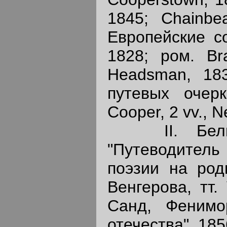
1845; Chainbea
Европейские со
1828; ром. Br
Headsman, 183
путевых очерк
Cooper, 2 vv., 
II. Белинс
"Путеводитель
поэзии на род
Венгерова, тт.
Санд, Фенимо
отечества", 185