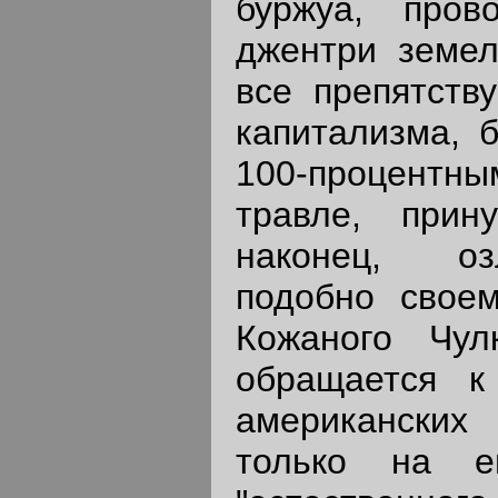
буржуа, пров
джентри земел
все препятств
капитализма, б
100-процентн
травле, прин
наконец, оз
подобно своем
Кожаного Чул
обращается к
американских
только на ег