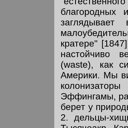
"естественного
благородных 
заглядывает 
малоубедител
кратере" [1847
настойчиво в
(waste), как с
Америки. Мы ви
колонизато
Эффингамы, раз
берет у природ
2. дельцы-хищ
Тысячеакр, Кэр