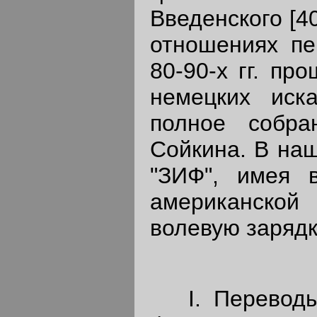
Введенского [40
отношениях пер
80-90-х гг. пр
немецких иск
полное собра
Сойкина. В наш
"ЗИФ", имея 
американской
волевую зарядк
I. Переводы (