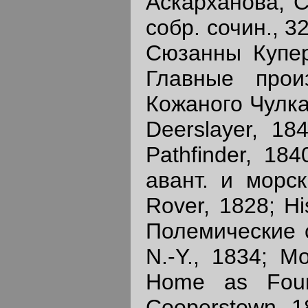
Аскарханова, С
собр. сочин., 3
Сюзанны Купер,
Главные прои
Кожаного Чулка
Deerslayer, 18
Pathfinder, 184
авант. и морск
Rover, 1828; Hi
Полемические с
N.-Y., 1834; M
Home as Foun
Cooperstown, 18