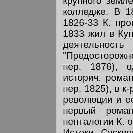
крупного земл
колледже. В 1
1826-33 К. про
1833 жил в Куп
деятельн
"Предосторожно
пер. 1876), о
историч. роман
пер. 1825), в 
революции и е
первый рома
пенталогии К. 
Истоки Сускве