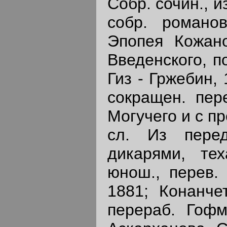
Собр. сочин., 
собр. романов
Эпопея Кожано
Введенского, п
Гиз - Гржебин,
сокращен. пере
Могучего и с п
сл. Из пере
дикарями, тех
юнош., перев.
1881; Конанче
перераб. Гофм