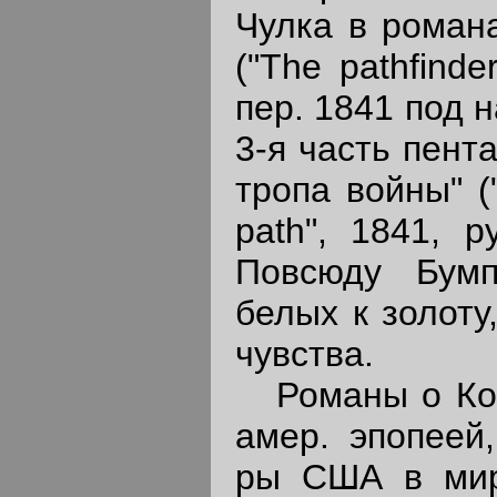
Чулка в романа
("The pathfinde
пер. 1841 под н
3-я часть пент
тропа войны" ("
path", 1841, р
Повсюду Бумп
белых к золоту
чувства.
Романы о Кожа
амер. эпопеей
ры США в миро