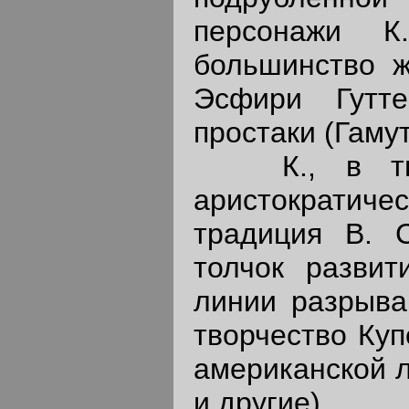
персонажи К
большинство ж
Эсфири Гутт
простаки (Гамут
К., в творч
аристократич
традиция В. 
толчок развит
линии разрыва
творчество Куп
американской 
и другие).