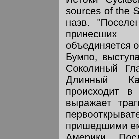
sources of the 
назв. "Поселе
принесших 
объединяется о
Бумпо, выступ
Соколиный Гла
Длинный Ка
происходит в
выражает траг
первооткрыват
пришедшими ем
Америки. Пос