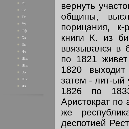
вернуть участо
Рр
Сс
общины, выс
Тт
Уу
порицания, к-
Фф
книги К. из би
Хх
Цц
ввязывался в б
Чч
по 1821 живет
Шш
Щщ
1820 выходит 
Ээ
затем - лит-ый
Юю
Яя
1826 по 183
Аристократ по 
же республи
деспотией Рест