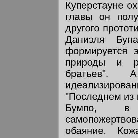
Куперстауне ох
главы он полу
другого протот
Даниэля Буна
формируется э
природы и р
братьев".
идеализиро
"Последнем из 
Бумпо, в
самопожертвова
обаяние. Кож