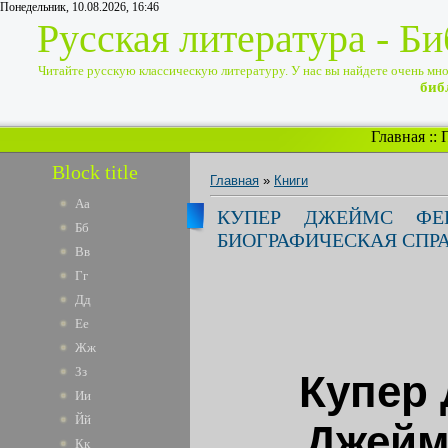
Понедельник, 10.08.2026, 16:46
Русская литература - Б
Читайте русскую классическую литературу. У нас вы найдете очень много
биб
Главная
::
Block title
Главная
»
Книги
Аа
КУПЕР ДЖЕЙМС ФЕ
Бб
БИОГРАФИЧЕСКАЯ СПР
Вв
Гг
Дд
Ее
Жж
Зз
Купер
Ии
Йй
Джейм
Кк