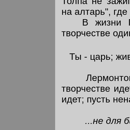
Толпа не зажиг
на алтарь", где
В жизни Пуш
творчестве оди
Ты - царь; жи
Лермонтов о
творчестве иде
идет; пусть нен
...не для 