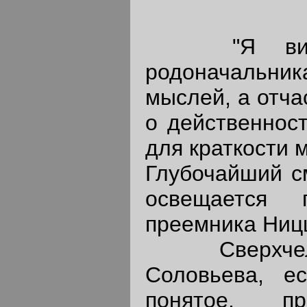
"Я вижу в
родоначальник
мыслей, а отча
о действенност
для краткости 
Глубочайший с
освещается 
преемника Ниц
Сверхчелов
Соловьева, е
понятое, пре