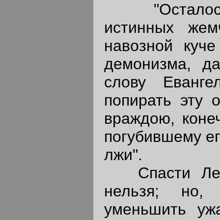
"Осталось 
истинных жем
навозной куче
демонизма, д
слову Еванг
попирать эту 
враждою, конеч
погубившему ег
лжи".
Спасти Лерм
нельзя; но, 
уменьшить уж