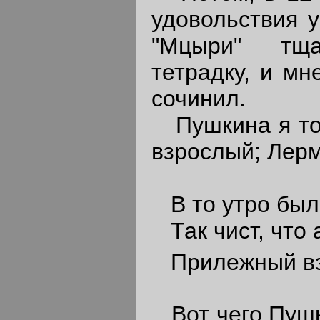
удовольствия у
"Мцыри" тща
тетрадку, и мн
сочинил.
Пушкина я тог
взрослый; Лерм
В то утро был
Так чист, что 
Прилежный взо
Вот чего Пушки