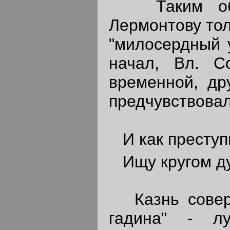
Таким обра
Лермонтову тол
"милосердный у
начал, Вл. С
временной, др
предчувствова
И как преступн
Ищу кругом д
Казнь соверш
гадина" - лу