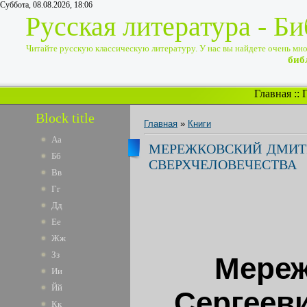
Суббота, 08.08.2026, 18:06
Русская литература - Б
Читайте русскую классическую литературу. У нас вы найдете очень много
биб
Главная
::
Block title
Главная
»
Книги
Аа
МЕРЕЖКОВСКИЙ ДМИТР
Бб
СВЕРХЧЕЛОВЕЧЕСТВА
Вв
Гг
Дд
Ее
Жж
Зз
Мереж
Ии
Йй
Сергееви
Кк