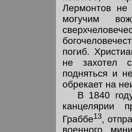
Лермонтов не 
могучим в
сверхчеловеч
богочеловечес
погиб. Христиа
не захотел с
подняться и не
обрекает на не
В 1840 году 
канцелярии п
13
Граббе
, отпр
военного мин