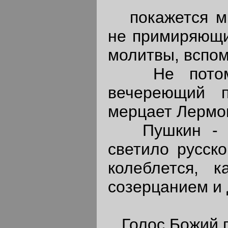
покажется мне
не примиряющим
молитвы, вспо
Не потому 
вечереющий п
мерцает Лермон
Пушкин - дн
светило русск
колеблется, 
созерцанием и 
Голос Божий п