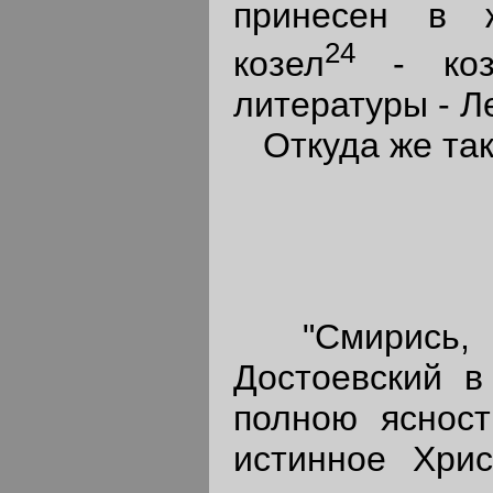
принесен в ж
24
козел
- козе
литературы - Л
Откуда же так
"Смирись, го
Достоевский в
полною ясност
истинное Хри