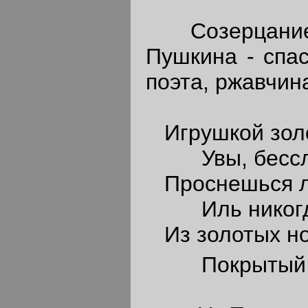
Созерцание, 
Пушкина - спас
поэта, ржавчин
Игрушкой золо
Увы, бесслав
Проснешься ль
Иль никогда 
Из золотых но
Покрытый рж