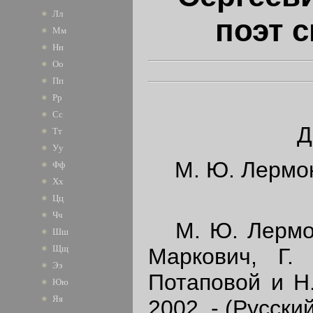
Лл
поэт 
Мм
Нн
Оо
Пп
Рр
Сс
Д
Тт
Уу
М. Ю. Лермо
Фф
Хх
Цц
Чч
M. Ю. Лермонто
Шш
Щщ
Маркович, Г. 
Ээ
Потаповой и Н.
Юю
Яя
2002. - (Русский