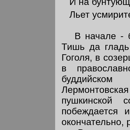
И на бунтующ
Льет усмирит
В начале - бу
Тишь да гладь
Гоголя, в созе
в православн
буддийском
Лермонтовская 
пушкинской с
побеждается и
окончательно, 