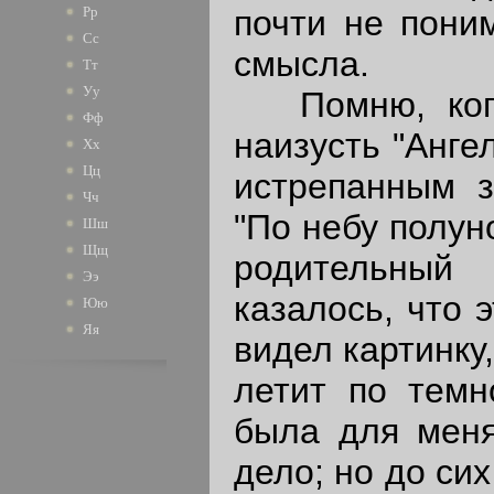
Рр
почти не пони
Сс
смысла.
Тт
Уу
Помню, когда
Фф
наизусть "Анге
Хх
Цц
истрепанным з
Чч
"По небу полун
Шш
Щщ
родительный
Ээ
казалось, что э
Юю
Яя
видел картинку
летит по темн
была для меня
дело; но до сих