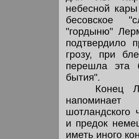
небесной кары 
бесовское "с
"гордыню" Лер
подтвердило п
грозу, при бл
перешла эта 
бытия".
Конец Лерм
напоминает
шотландского 
и предок неме
иметь иного ко