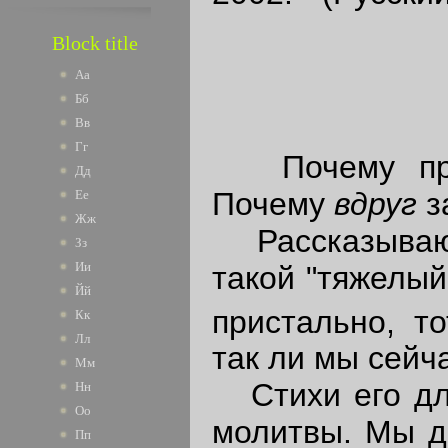
Block title
Аа
Бб
Вв
Гг
Почему приб
Дд
Почему
вдруг
з
Ее
Жж
Рассказывают
Зз
Ии
такой "тяжелый
Йй
пристально, т
Кк
Лл
так ли мы сейч
Мм
Стихи его для
Нн
Оо
молитвы. Мы до
Пп