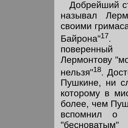
Добрейший ста
называл Лерм
своими гримас
17
Байрона"
. 
поверенный 
Лермонтову "м
18
нельзя"
. Дос
Пушкине, ни с
которому в ми
более, чем Пуш
вспомнил о 
"бесноваты