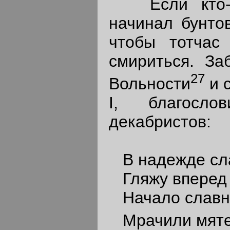
Если кто-ни
начинал бунтов
чтобы тотчас
смириться. За
27
Вольности
и 
I, благосло
декабристов:
В надежде сла
Гляжу вперед я
Начало славн
Мрачили мяте