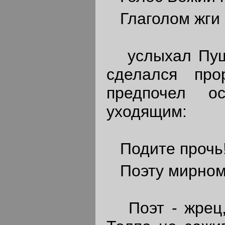
Глаголом жги 
услыхал Пушки
сделался пр
предпочел о
уходящим:
Подите прочь!
Поэту мирному
Поэт - жрец, 