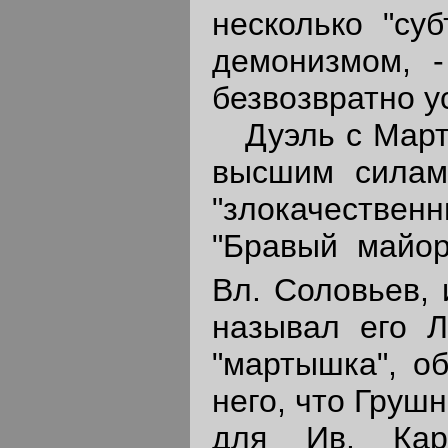
несколько "су
демонизмом, -
безвозвратно у
Дуэль с Марты
высшим силам
"злокачестве
"Бравый майор
Вл. Соловьев,
называл его Л
"мартышка", о
него, что Груш
для Ив. Кара