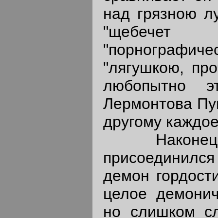
над грязною л
"щебечет
"порнографич
"лягушкою, про
любопытно э
Лермонтова Пу
другому каждое
Наконец, 
присоединилс
демон гордости
целое демонич
но слишком сл