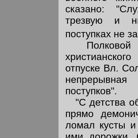
сказано: "Сл
трезвую и н
поступках не з
Полковой пи
христианско
отпуске Вл. Со
непрерывна
поступков".
"С детства об
прямо демони
ломал кусты и
ими дорожки. 