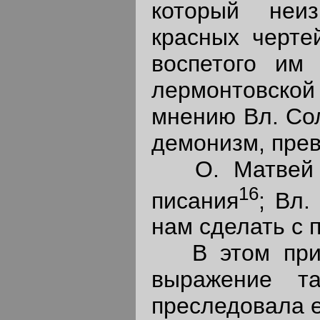
который неи
красных черте
воспетого им 
лермонтовско
мнению Вл. Сол
демонизм, прев
О. Матвей со
16
писания
; Вл.
нам сделать с 
В этом приго
выражение та
преследовала е