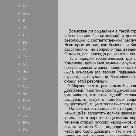
Лл
Мм
Нн
Оо
Возможен ли социализм в такой стра
Пп
через горнило "капитализма" и дост
революции" с соответственной "респу
Рр
Некоторые из них, как Каменев и Зи
расстреляны; но вопрос о том, введе
Сс
Сталина, раз навсегда решившего: соц
Тт
А в порядке теоретическом, где вс
Каменева, давно был заменен другим,
Уу
прогрессивные страны, поощренные к
Фф
была основана его теория "перманен
странах,- затянулась до бесконечност
Хх
смысл этой революции.
У Маркса на этот раз нельзя было ис
Цц
доктриной, просто-напросто декретиро
Чч
умалчивала, что этой "одной" стран
рассуждать вслух о подобных вопр
Шш
существует", и цикл теоретических 
Щщ
Однако же оставалась инстанция, к 
небывшей и запретить всякое знакомс
Ээ
учила, что в царство социализма пе
течение старых русских народников, 
Юю
и даже должен был - водвориться в 
Яя
нетрудно было доказать - это и не о
дорос до той степени, какая требова