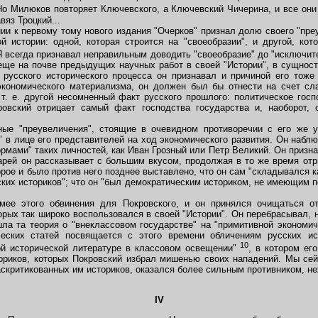
о Милюков повторяет Ключевского, а Ключевский Чичерина, и все они 
вяз Троцкий...
и к первому тому нового издания "Очерков" признал долю своего "пре
й истории: одной, которая строится на "своеобразии", и другой, кото
Я всегда признавал неправильным доводить "своеобразие" до "исключит
 еще на почве предыдущих научных работ в своей "Истории", в сущност
" русского исторического процесса он признавал и причиной его тоже
 экономического материализма, он должен был бы отнести на счет сл
 т. е. другой несомненный факт русского прошлого: политическое госп
ровский отрицает самый факт господства государства и, наоборот, с
е "преувеличения", стоящие в очевидном противоречии с его же у
" в лице его представителей на ход экономического развития. Он наблю
рмами" таких личностей, как Иван Грозный или Петр Великий. Он призна
арей он рассказывает с большим вкусом, продолжая в то же время отр
рое и было против него позднее выставлено, что он сам "складывался к
ских историков"; что он "был демократическим историком, не имеющим п
 этого обвинения для Покровского, и он принялся очищаться от
орых так широко воспользовался в своей "Истории". Он перебрасывал, н
ла та теория о "внеклассовом государстве" на "примитивной экономич
еских статей посвящается с этого времени обличениям русских ис
10
ой исторической литературе в классовом освещении"
, в котором ег
ториков, которых Покровский избрал мишенью своих нападений. Мы сей
раскритикованных им историков, оказался более сильным противником, н
IV