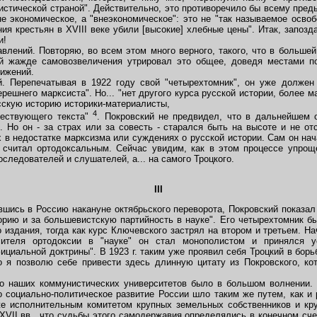
листической страной". Действительно, это противоречило бы всему пре
е экономическое, а "внеэкономическое": это не "так называемое освоб
ия крестьян в XVIII веке убили [высокие] хлебные цены". Итак, запозд
и!
ений. Повторяю, во всем этом много верного, такого, что в больше
ей жажде самовозвеличения утрировал это общее, доведя местами п
тижений.
Перепечатывая в 1922 году свой "четырехтомник", он уже должен 
решнего марксиста". Но... "нет другого курса русской истории, более м
сскую историю историки-материалисты,
4
ествующего текста"
. Покровский не предвидел, что в дальнейшем 
 Но он - за страх или за совесть - старался быть на высоте и не от
х в недостатке марксизма или суждениях о русской истории. Сам он н
 считал ортодоксальным. Сейчас увидим, как в этом процессе упрощ
следователей и слушателей, а... на самого Троцкого.
III
ись в Россию накануне октябрьского переворота, Покровский показал
рию и за большевистскую партийность в науке". Его четырехтомник бы
о издания, тогда как курс Ключевского застрял на втором и третьем. 
сителя ортодоксии в "науке" он стал монополистом и принялся ус
ициальной доктрины". В 1923 г. таким уже проявил себя Троцкий в борь
 я позволю себе привести здесь длинную цитату из Покровского, кот
 наших коммунистических университетов было в большом волнении. 
о социально-политическое развитие России шло таким же путем, как и
е исполнительным комитетом крупных земельных собственников и круп
VII вв., что судьбы этого самодержавия определялись в конечном сче