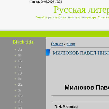
Четверг, 06.08.2026, 16:08
Русская лите
Читайте русскую классическую литературу. У нас вы 
Block title
Главная
»
Книги
Аа
МИЛЮКОВ ПАВЕЛ НИКО
Бб
Вв
Гг
Дд
Ее
Жж
Милюков Паве
Зз
Ии
Йй
П. Н. Милюков
Кк