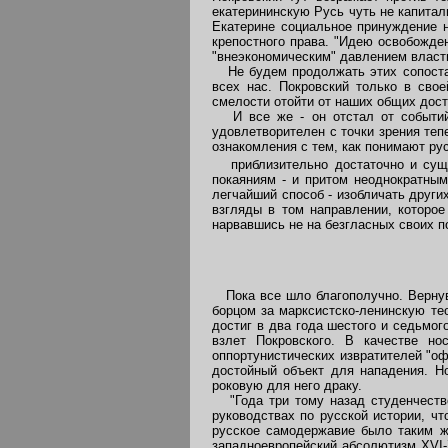
екатерининскую Русь чуть не капита
Екатерине социальное принуждение н
крепостного права. "Идею освобожден
"внеэкономическим" давлением власт
Не будем продолжать этих сопоставл
всех нас. Покровский только в сво
смелости отойти от наших общих дос
И все же - он отстал от событий. 
удовлетворителен с точки зрения тепе
ознакомления с тем, как понимают ру
приблизительно достаточно и сущ
покаяниям - и притом неоднократным.
легчайший способ - изобличать други
взгляды в том направлении, которое
нарвавшись не на безгласных своих по
Пока все шло благополучно. Вернувш
борцом за марксистско-ленинскую тео
достиг в два года шестого и седьмог
взлет Покровского. В качестве но
оппортунистических извратителей "оф
достойный объект для нападения. Но
роковую для него драку.
"Года три тому назад студенчество
руководствах по русской истории, чт
русское самодержавие было таким ж
западноевропейский абсолютизм XVI-X