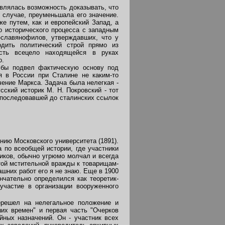
влялась возможность доказывать, что
 случае, преуменьшала его значение.
же путем, как и европейский Запад, а
о исторического процесса с западным
-славянофилов, утверждавших, что у
одить политический строй прямо из
асть всецело находящейся в руках
о.
 бы подвел фактическую основу под
я в России при Сталине не каким-то
чение Маркса. Задача была нелегкая -
ский историк М. Н. Покровский - тот
, последовавшей до сталинских ссылок
ию Московского университета (1891).
 по всеобщей истории, где участники
иков, обычно угрюмо молчал и всегда
 той мстительной вражды к товарищам-
шних работ его я не знаю. Еще в 1900
ончательно определился как теоретик-
участие в организации вооруженного
ерешел на нелегальное положение и
ших времен" и первая часть "Очерков
йных назначений. Он - участник всех