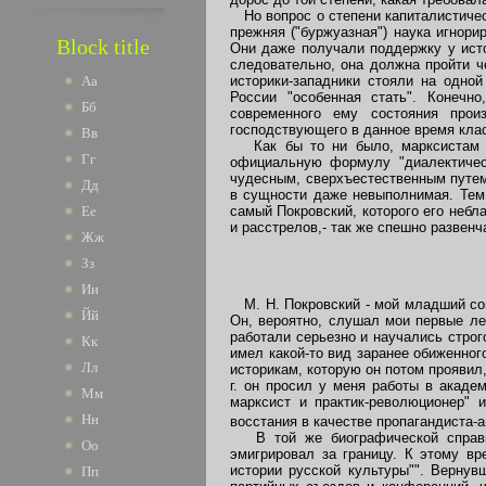
Но вопрос о степени капиталистичес
прежняя ("буржуазная") наука игнор
Block title
Они даже получали поддержку у истор
следовательно, она должна пройти ч
историки-западники стояли на одно
Аа
России "особенная стать". Конечн
Бб
современного ему состояния прои
господствующего в данное время клас
Вв
Как бы то ни было, марксистам не
Гг
официальную формулу "диалектическ
чудесным, сверхъестественным путем,
Дд
в сущности даже невыполнимая. Тем 
самый Покровский, которого его небл
Ее
и расстрелов,- так же спешно развенч
Жж
Зз
Ии
М. Н. Покровский - мой младший сов
Йй
Он, вероятно, слушал мои первые ле
работали серьезно и научались стро
Кк
имел какой-то вид заранее обиженног
Лл
историкам, которую он потом проявил
г. он просил у меня работы в академ
Мм
марксист и практик-революционер" 
Нн
восстания в качестве пропагандиста-а
В той же биографической справке 
Оо
эмигрировал за границу. К этому вр
истории русской культуры"". Вернув
Пп