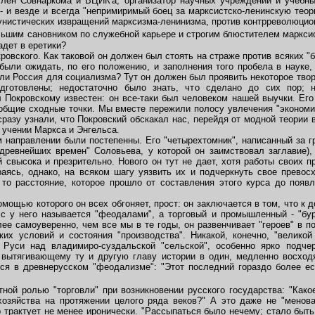
член Совнаркома и ВЦИК'а, организатор научных учреждений и учебны
- и везде и всегда "непримиримый боец за марксистско-ленинскую тео
ртунистических извращений марксизма-ленинизма, против контрреволюцио
льшим сановником по служебной карьере и строгим блюстителем марксис
адет в еретики?
вского. Как таковой он должен был стоять на страже против всяких "б
 были ожидать, по его положению, и заполнения того пробела в науке,
ли Россия для социализма? Тут он должен был проявить некоторое твор
дготовлены; недостаточно было знать, что сделано до сих пор; 
 Покровскому известен: он все-таки был человеком нашей выучки. Ег
и общие сходные точки. Мы вместе пережили полосу увлечения "эконом
 сразу узнали, что Покровский обскакал нас, перейдя от модной теории
 учении Маркса и Энгельса.
направлении были постепенны. Его "четырехтомник", написанный за гр
 древнейших времен" Соловьева, у которой он заимствовал заглавие),
ей свысока и презрительно. Нового он тут не дает, хотя работы своих
аясь, однако, на всяком шагу уязвить их и подчеркнуть свое превосх
то расстояние, которое прошло от составления этого курса до появ
ощью которого он всех обгоняет, прост: он заключается в том, что к 
 у него называется "феодалами", а торговый и промышленный - "бур
ее самоуверенно, чем все мы в те годы, он развенчивает "героев" в п
их условий и состояния "производства". Никакой, конечно, "велико
 Руси над владимиро-суздальской "сельской", особенно ярко подче
 вытягивающему ту и другую главу истории в один, медленно восходя
тся в древнерусском "феодализме": "Этот последний гораздо более ес
й ролью "торговли" при возникновении русского государства: "Какое
озяйства на протяжении целого ряда веков?" А это даже не "меновая
 трактует не менее иронически. "Рассыпаться было нечему; стало быть,