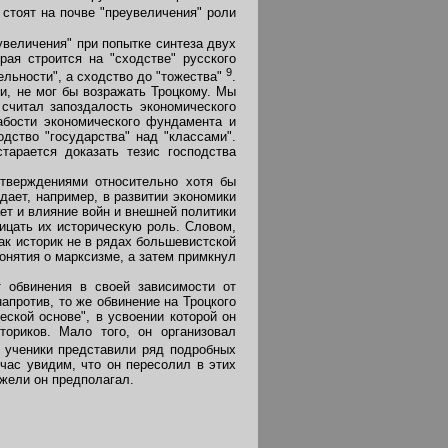
стоят на почве "преувеличения" роли
увеличения" при попытке синтеза двух
рая строится на "сходстве" русского
9
ельности", а сходство до "тожества"
.
и, не мог бы возражать Троцкому. Мы
 считал запоздалость экономического
абости экономического фундамента и
одство "государства" над "классами".
тарается доказать тезис господства
тверждениями относительно хотя бы
дает, например, в развитии экономики
ет и влияние войн и внешней политики
ицать их историческую роль. Словом,
ак историк не в рядах большевистской
онятия о марксизме, а затем примкнул
 обвинения в своей зависимости от
апротив, то же обвинение на Троцкого
еской основе", в усвоении которой он
ториков. Мало того, он организовал
о ученики представили ряд подробных
час увидим, что он пересолил в этих
ежели он предполагал.