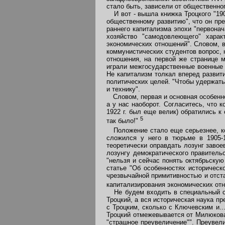
стало быть, зависели от общественног
И вот - вышла книжка Троцкого "190
общественному развитию", что он пр
раннего капитализма эпохи "первонач
хозяйство "самодовлеющего" харак
экономических отношений". Словом, в
коммунистических студентов вопрос, 
отношения, на первой же странице 
играли межгосударственные военные 
Не капитализм толкал вперед развити
политических целей. "Чтобы удержат
и технику".
Словом, первая и основная особеннос
а у нас наоборот. Согласитесь, что 
1922 г. был еще велик) обратились к
5
так было!"
Положение стало еще серьезнее, ко
сложился у него в тюрьме в 1905-1
теоретически оправдать лозунг завое
лозунгу демократического правительс
"нельзя и сейчас понять октябрьск
статье "Об особенностях историческ
чрезвычайной примитивностью и отста
капитализирования экономических отн
Не будем входить в специальный спо
Троцкий, а вся историческая наука пр
с Троцким, сколько с Ключевским и..
Троцкий отмежевывается от Милюкова.
"страшное преувеличение"". Преувел