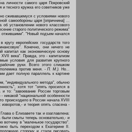
 на личности самого царя Покровский
 и тесного кружка его советников уже
шно сживавшемуся с условиями нового
ной самообороны царя [опричнина] ...
а об установлении нового классового
есение старого политического режима"
ь отжившими". "Новый подъем начался
 кругу европейских государств того
инансовую". Конечно, они ничего не
ый капитал как экономическую основу
XVII века". Правда, это - капитализм
имые условия для развития крупного
 рабочие руки. Всего этого слишком
(полемика против меня. -
П. М.).
Но...
нии дает полную параллель к картине
ом, "индивидуального метода", обычно
нность", хотя тот "опять просился в
 и то: "завоевание России торговым
 - никакой "национальной особенности
то происходило в России начала XVIII
изворотов,- и теория опять спасена -
Глава о Елизавете так и озаглавлена:
а были смыты теперь основательно,- и
ю вотчину в "маленькое государство".
лжно быть переходом к Екатерине II.
оположную сторону и стали рисовать