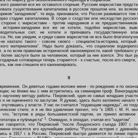
кого развития все же оставался спорным. Русским марксистам предста
ировала существование капитализма в русском прошлом или, во всяком
иков-"западников": те ведь признавали, что Россия развивается тем 
ерез стадию капитализма. В споре о сходстве или несходстве русског
й стороне с марксистами - против народников и их предшественников
о, историки-западники все же не хотели, подобно марксистам, выв
зводительных сил; не хотели и признавать государственную вл
са. Но, как увидим, и среди самих марксистов не все было благополучн
 хватало такого - совсем своего - специалиста-историка, который
ого материализма". Надо было доказать, что социализм водворилс
 а по всем правилам исторической закономерности, какой требовало у
более заслуги были за человеком, который за нее взялся. Это был рус
агодарные сотоварищи теперь стараются - к счастью, после его смерти
ать, как они спешили его канонизировать.
II
ременник. Он девятью годами моложе меня - по рождению и по окончан
кции; но ближе мы с ним встретились на семинарии проф. Виноградова
го научному методу работы. Покровский, один из самых младших участн
о и не оцененного по заслугам. Я думаю, здесь было заложено начало
, очутившись у власти. У нас он считался "подающим надежды", но тогда
ическом стиле, и я не без удивления прочел, что "к 1905 г. М. Н. ок
и что, "вступив в ряды большевистской партии, он принял активное 
1
гитатора и публициста"
. Очевидно, я опоздал, считая его "кадетом".
говорится, что Покровский "после Лондонского съезда 1907 г. п
емени относятся его крупнейшие работы "Русская история с древней
шись в 1917 г. в Россию, Покровский быстро движется по линии парти