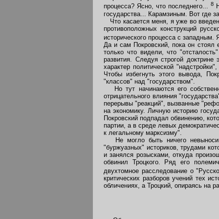
8
процесса? Ясно, что последнего...
Н
государства... Карамзиным. Вот где за
Что касается меня, я уже во введени
противоположных конструкций русско
исторического процесса с западным. 
Да и сам Покровский, пока он стоял
только что видели, что "отсталость
развития. Следуя строгой доктрине
характер политической "надстройки",
Чтобы избегнуть этого вывода, Пок
"классов" над "государством".
Но тут начинаются его собственны
отрицательного влияния "государства
перерывы "реакций", вызванные "рефо
на экономику. Личную историю госуд
Покровский подпадал обвинению, кото
партии, а в среде левых демократиче
к легальному марксизму".
Не могло быть ничего невыносимее
"буржуазных" историков, трудами кот
и занялся розысками, откуда произош
обвинил Троцкого. Ряд его полемич
двухтомное расследование о "Русск
критических разборов учений тех ис
обличениях, а Троцкий, опираясь на 