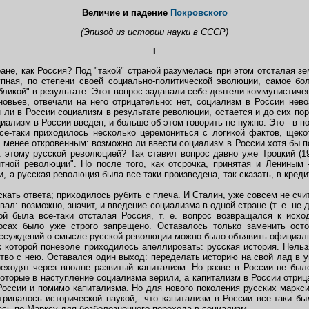
Величие и падение
Покровского
(Эпизод из истории науки в СССР)
I
не, как Россия? Под "такой" страной разумелась при этом отсталая з
упная, по степени своей социально-политической эволюции, самое бо
бликой" в результате. Этот вопрос задавали себе деятели коммунистичес
новьев, отвечали на него отрицательно: нет, социализм в России нев
н ли в России социализм в результате революции, остается и до сих пор
иализм в России введен, и больше об этом говорить не нужно. Это - в п
е-таки приходилось несколько церемониться с логикой фактов, щеко
 менее откровенным: возможно ли ввести социализм в России хотя бы пос
 этому русской революцией? Так ставил вопрос давно уже Троцкий (19
тной революции". Но после того, как отсрочка, принятая и Лениным
и, а русская революция была все-таки произведена, так сказать, в кредит
кать ответа; приходилось рубить с плеча. И Сталин, уже совсем не счи
вал: возможно, значит, и введение социализма в одной стране (т. е. н
ой была все-таки отсталая Россия, т. е. вопрос возвращался к исхо
осах было уже строго запрещено. Оставалось только заменить осто
рассуждений о смысле русской революции можно было объявить официал
которой поневоле приходилось апеллировать: русская история. Нель
тво с нею. Оставался один выход: переделать историю на свой лад в 
реходят через вполне развитый капитализм. Но разве в России не был
которые в наступление социализма верили, а капитализм в России отриц
России и помимо капитализма. Но для нового поколения русских маркс
трицалось исторической наукой,- что капитализм в России все-таки б
лась по Марксу для безболезненного перехода в социализм.