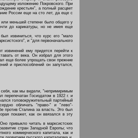
дыдущему изложению Покровского. При
ождение крестьян", а полный расцвет
ание России еще на сто лет, да еще с
й или меньшей степени было общего у
очти до карикатуры, но не имея еще
был извиниться, что курс его "мало
арксистского", и "для первоначального
от извинений ему придется перейти к
ставать от века. Он избрал для этого
ачал еще более упрощать свои прежние
ений и приспособлений он запутался,
 себя, как мы видели, "непримиримым
л перепечатан Госиздатом в 1922 г. и
Начался головокружительный партийный
ердно обличать "право-" и "лево"-
бе против Сталина за власть. Это был
орая покажет, как он ввязался в эту
Оно привыкло читать в марксистских
 развитие стран Западной Европы; что
ного коммерческого капитала, как и
те развитием русского капитализма и,