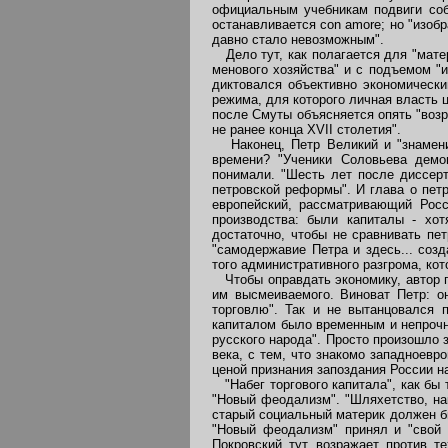
официальным учебникам подвиги соби
останавливается con amore; но "изоб
давно стало невозможным".
Дело тут, как полагается для "мате
менового хозяйства" и с подъемом "и
диктовался объективно экономически
режима, для которого личная власть 
после Смуты объясняется опять "воз
не ранее конца XVII столетия".
Наконец, Петр Великий и "знаменит
времени? "Ученики Соловьева демон
понимали. "Шесть лет после диссерт
петровской реформы". И глава о петр
европейский, рассматривающий Росс
производства: были капиталы - хот
достаточно, чтобы не сравнивать пе
"самодержавие Петра и здесь... соз
того административного разгрома, кот
Чтобы оправдать экономику, автор го
им высмеиваемого. Виноват Петр: он
торговлю". Так и не вытанцовался 
капиталом было временным и непрочны
русского народа". Просто произошло 
века, с тем, что знакомо западноевр
ценой признания запоздания России н
"Набег торгового капитала", как бы 
"Новый феодализм". "Шляхетство, нак
старый социальный материк должен бы
"Новый феодализм" принял и "свой п
Покровский тут возражает против т