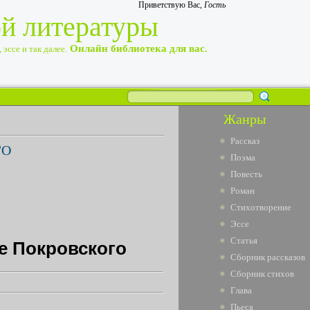
Приветствую Вас
,
Гость
ой литературы
Онлайн библиотека для вас.
эссе и так далее.
Жанры
Рассказ
ГО
Поэма
Повесть
Роман
Стихотворение
Эссе
Статья
е Покровского
Сборник рассказов
Сборник стихов
Глава
Пьеса