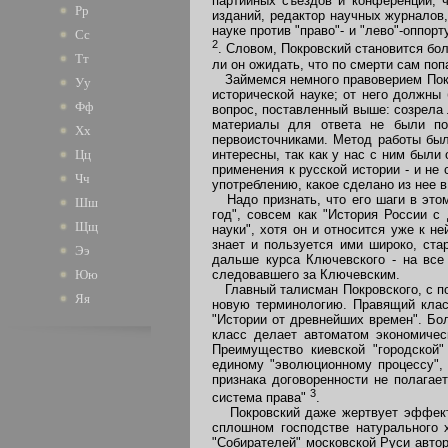
партийных съездов и конференций, 
Рр
изданий, редактор научных журналов,
науке против "право"- и "лево"-оппо
Сс
2
. Словом, Покровский становится бо
Тт
ли он ожидать, что по смерти сам поп
Займемся немного правоверием Покро
Уу
исторической науке; от него должны
Фф
вопрос, поставленный выше: созрела 
материалы для ответа не были по
Хх
первоисточниками. Метод работы был
интересны, так как у нас с ним был
Цц
применения к русской истории - и не
Чч
употреблению, какое сделано из нее в
Надо признать, что его шаги в этом 
Шш
год", совсем как "История России с
Щщ
науки", хотя он и относится уже к н
знает и пользуется ими широко, стар
Ээ
дальше курса Ключевского - на все 
следовавшего за Ключевским.
Юю
Главный талисман Покровского, с пом
Яя
новую терминологию. Правящий класс
"Истории от древнейших времен". Бол
класс делает автоматом экономическ
Преимущество киевской "городской"
единому "эволюционному процессу",
признака договоренности не полагае
3
система права"
.
Покровский даже жертвует эффектно
сплошном господстве натурального х
"Собирателей" московской Руси автор