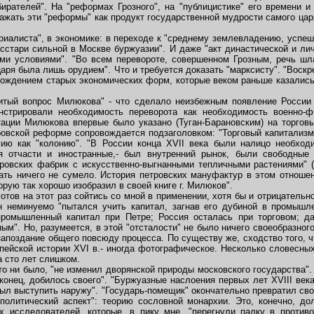
рателей". На "реформах Грозного", на "публицистике" его времени и
ражать эти "реформы" как продукт государственной мудрости самого царя
риалиста", в экономике: в переходе к "среднему землевладению, успе
сстари сильной в Москве буржуазии". И даже "акт династической и лич
ми условиями". "Во всем перевороте, совершенном Грозным, речь шл
царя была лишь орудием". Что и требуется доказать "марксисту". "Воскр
рождением старых экономических форм, которые веком раньше казалис
ый вопрос Милюкова" - что сделало неизбежным появление России в
стрировали необходимость переворота как необходимость военно-ф
ации Милюкова впервые было указано (Туган-Барановским) на торгов
овской реформе сопровождается подзаголовком: "Торговый капитализм 
ию как "колонию". "В России конца XVII века были налицо необход
я отчасти и иностранные,- был внутренний рынок, были свободные
тровских фабрик с искусственно-выгнанными тепличными растениями" 
дать ничего не сумело. История петровских мануфактур в этом отноше
орую так хорошо изобразил в своей книге г. Милюков".
тов на этот раз сойтись со мной в применении, хотя бы и отрицательн
 неминуемо "пытался учить капитал, загнав его дубиной в промышле
промышленный капитал при Петре; Россия осталась при торговом; да
м". Но, разумеется, в этой "отсталости" не было ничего своеобразного
запоздание общего повсюду процесса. По существу же, сходство того, ч
опейской истории XVI в.- иногда фотографическое. Несколько словесных 
а сто лет слишком.
то ни было, "не изменил дворянской природы московского государства". 
онец, добилось своего". "Буржуазные наслоения первых лет XVIII век
л выступить наружу". "Государь-помещик" окончательно превратил сво
олитический аспект": теорию сословной монархии. Это, конечно, до
ех исследователей, которые, в пику мне, "перегнули палку в против