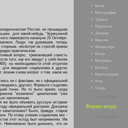
Басня
Монография
Трактат
Переписка
емледельческая Россия, не прошедшая
Дневник
льшее, для какой-нибудь "буржуазной
кого переворота накануне 25 Октября.
Новелла
озможен. Люди, так думавшие, теперь
 спорным, несмотря на строгий приказ
Миниатюра
орядке практическом.
Песня
тливый вопрос, тревоживший совесть
ле того, как его введут у себя более
Интервью
05): на необходимости этой отсрочки
Баллада
 - для введения социализма в других
, возник снова вопрос о том, каков же
Книга очерков
таясь ни с фактами, ни с официальной
Речь
е дожидаясь других). Формула стыдливо
Очерк
дной точке. Но то было время, когда
рожное "возможно" циническим "уже
ьно законченным.
зя же было объявить русскую историю
Форма входа
угоду официальной доктрине. Доктрина
о капитализма? Было, правда, старое
али. По этому учению социализм мог -
истов этот исход был неприемлем. Им
ыл. Невозможно было доказать, что он