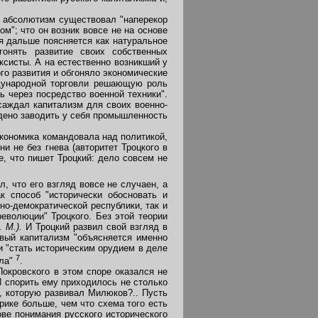
и абсолютизм существовал "наперекор
"; что он возник вовсе не на основе
ая дальше поясняется как натуральное
гонять развитие своих собственных
ксисты. А на естественно возникший у
го развития и обгоняло экономические
ждународной торговли решающую роль
 через посредство военной техники".
асаждал капитализм для своих военно-
дено заводить у себя промышленность
экономика командовала над политикой,
и не без гнева (авторитет Троцкого в
е, что пишет Троцкий: дело совсем не
л, что его взгляд вовсе не случаен, а
к способ "исторически обосновать и
но-демократической республики, так и
революции" Троцкого. Без этой теории
. М.).
И Троцкий развил свой взгляд в
овый капитализм "объясняется именно
и "стать историческим орудием в деле
7
ала"
.
окровского в этом споре оказался не
 И спорить ему приходилось не столько
а, которую развивал Милюков?.. Пусть
рике больше, чем что схема того есть
ве понимания русского исторического