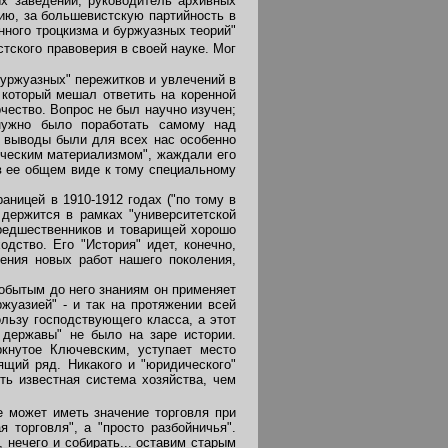
х заведений, руководитель архивных
рию, за большевистскую партийность в
нного троцкизма и буржуазных теорий"
тского правоверия в своей науке. Мог
уржуазных" пережитков и увлечений в
 который мешал ответить на коренной
чество. Вопрос не был научно изучен;
нужно было поработать самому над
о выводы были для всех нас особенно
ическим материализмом", жаждали его
 в ее общем виде к тому специальному
аницей в 1910-1912 годах ("по тому в
 держится в рамках "университетской
 предшественников и товарищей хорошо
одство. Его "История" идет, конечно,
ления новых работ нашего поколения,
добытым до него знаниям он применяет
жуазией" - и так на протяжении всей
ользу господствующего класса, а этот
й державы" не было на заре истории.
ркнутое Ключевским, уступает место
щий ряд. Никакого и "юридического"
ть известная система хозяйства, чем
 может иметь значение торговля при
 торговля", а "просто разбойничья".
 нечего и собирать... оставим старым