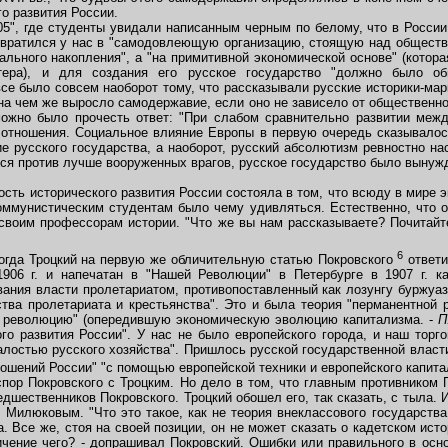
о развития России.
5", где студенты увидали написанным черным по белому, что в Росси
евратился у нас в "самодовлеющую организацию, стоящую над обществом
ального накопления", а "на примитивной экономической основе" (котор
тера), и для создания его русское государство "должно было об
се было совсем наоборот тому, что рассказывали русские историки-мар
на чем же выросло самодержавие, если оно не зависело от общественно
можно было прочесть ответ: "При слабом сравнительно развитии ме
отношения. Социальное влияние Европы в первую очередь сказывалось
е русского государства, а наоборот, русский абсолютизм ревностно н
ься против лучше вооруженных врагов, русское государство было вынуж
ть исторического развития России состояла в том, что всюду в мире 
коммунистическим студентам было чему удивляться. Естественно, что он
 своим профессорам истории. "Что же вы нам рассказываете? Почитайт
6
гда Троцкий на первую же обличительную статью Покровского
ответи
906 г. и напечатан в "Нашей Революции" в Петербурге в 1907 г. ка
вания власти пролетариатом, противопоставленный как лозунгу буржуаз
тва пролетариата и крестьянства". Это и была теория "перманентной 
ую революцию" (опередившую экономическую эволюцию капитализма. -
П
ого развития России". У нас не было европейского города, и наш торг
лостью русского хозяйства". Пришлось русской государственной власт
ошений России" "с помощью европейской техники и европейского капит
р Покровского с Троцким. Но дело в том, что главным противником П
едшественников Покровского. Троцкий обошел его, так сказать, с тыла.
. Милюковым. "Что это такое, как не теория внеклассового государств
 Все же, стоя на своей позиции, он не может сказать о кадетском исто
ичение чего? - допрашивал Покровский. Ошибки или правильного в осно