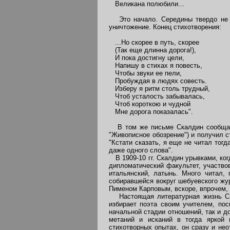
Великана полюбили...
Это начало. Середины твердо не п
уничтожение. Конец стихотворения:
...Но скорее в путь, скорее
(Так еще длинна дорога!),
И пока достигну цели,
Напишу в стихах я повесть,
Чтобы звуки ее пели,
Пробуждая в людях совесть.
Изберу я ритм столь трудный,
Чтоб усталость забывалась,
Чтоб короткою и чудной
Мне дорога показалась".
В том же письме Скалдин сообщает,
"Живописное обозрение") и получил с
"Кстати сказать, я еще не читал тог
даже одного слова".
В 1909-10 гг. Скалдин урывками, ког
дипломатический факультет, участво
итальянский, латынь. Много читал,
собиравшейся вокруг шебуевского жу
Пименом Карповым, вскоре, впрочем, 
Настоящая литературная жизнь Скал
избирает поэта своим учителем, по
начальной стадии отношений, так и д
метаний и исканий в тогда яркой и
стихотворных опытах, он сразу и нео