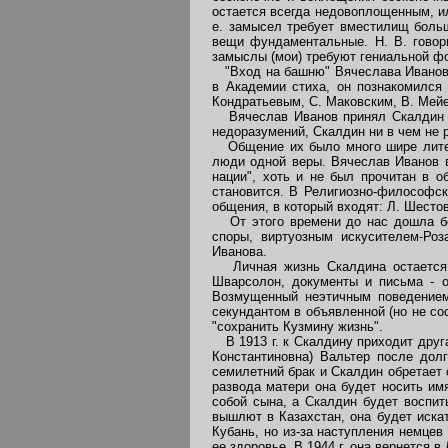
остается всегда недовоплощенным, ил
е. замысел требует вместилищ больш
вещи фундаментальные. Н. В. говори
замыслы (мои) требуют гениальной фо
"Вход на башню" Вячеслава Иванова 
в Академии стиха, он познакомился
Кондратьевым, С. Маковским, В. Мей
Вячеслав Иванов принял Скалдин ка
недоразумений, Скалдин ни в чем не 
Общение их было много шире литера
люди одной веры. Вячеслав Иванов в
нации", хоть и не был прочитан в о
становится. В Религиозно-философск
общения, в который входят: Л. Шестов
От этого времени до нас дошла бол
споры, виртуозным искусителем-Ро
Иванова.
Личная жизнь Скалдина остается п
Шварсолон, документы и письма - о
Возмущенный неэтичным поведением 
секундантом в объявленной (но не со
"сохранить Кузмину жизнь".
В 1913 г. к Скалдину приходит друга
Константиновна) Вальтер после дол
семилетний брак и Скалдин обретает 
развода матери она будет носить им
собой сына, а Скалдин будет воспит
вышлют в Казахстан, она будет иска
Кубань, но из-за наступления немцев
ее здоровье. В 1944 г. она вернется в 