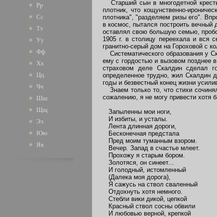
Старший сын в многодетной крестьян
Рр
плотник, что кощунственно-ирониче
Сс
плотника", "разделяем ризы его". Вп
в космос, пытался построить вечный 
Тт
оставлял свою большую семью, пробов
1905 г. в столицу переехала и вся 
Уу
гранитно-серый дом на Гороховой с к
Фф
Систематического образования у Ска
ему с гордостью и вызовом позднее в
Хх
страховом деле Скалдин сделал го
Цц
определенное трудно, жил Скалдин д
годы и безвестный конец жизни усили
Чч
Знаем только то, что стихи сочинял 
сожалению, я не могу привести хотя 
Шш
Щщ
Запыленны мои ноги,
И избиты, и усталы.
Ээ
Лента длинная дороги,
Юю
Бесконечная предстала
Пред моим туманным взором.
Яя
Вечер. Запад в счастье млеет.
Прохожу я старым бором.
Золотяся, он синеет...
И голодный, истомленный
(Далека моя дорога),
Я сажусь на ствол сваленный
Отдохнуть хотя немного.
Стебли вики дикой, цепкой
Красный ствол сосны обвили
И любовью верной, крепкой