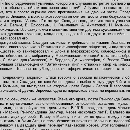
и (по определению Гумилева, которого я случайно встретил третьего д
ого объема, а объем постоянно маленький". И Гумилев несколько пок
т, что я просто обрубаю свои произведения, не даю им расти. Опре
рмы. Внешность моих стихотворений он считает достаточно безукоризне
и в журнал "Аполлон" стал для Скалдина входом в интеллектуальную
 с А. Белым, В. Брюсовым, Н. Гумилевым, А. Ахматовой, Н. Кузмины
ерхольдом, В. Жирмунским и многими, многими другими художниками лит
к духовного ученика, младшего, но достойного друга и не ошибся - 
разочаровал его.
турной школы. Скалдин так искал и добивался внимания Иванова име
вел своего ученика в Религиозно-философское общество, и подготовл
бществе, но заинтересовал и Блока и Мережковского, собеседником 
ом обществе и в собраниях у Мережковского молодой мыслитель обре
, С. Аскольдов (Алексеев), Н. Бердяев, Дм. Философов, К. Эрберг (Сюнн
ьшая статья-рецензия "Затемненный лик" - отважный спор начинаю
зановым. Цельная по убежденности, афористичная по форме, статья
о-прежнему закрытой. Стихи говорят о высокой платонической любв
 том, что Скалдин, не колеблясь, делает выбор между дружбой и з
Кузмина, он выступает на стороне брата Веры - Сергея Шварсолон
стоявшейся) дуэли. Впрочем, одна из пародоксальных, на первый взгляд
я любовь, столь же непростая. Жена его друга, поэта Рейнгольда Вал
гих и мучительных выяснений семейных отношений, оставляет мужа,
семью, в которой уже есть дочь и сын. В 1915 г. рождается дочь Марин
я - Марина Рейнгольдовна Вальтер. Через несколько лет Р. Вальтер на
ывать двух дочерей - Клару и Марину, ни в чем не делая между ними 
ть отчима в Алма-Ате, но сама безвестно исчезнет. Марина с годовало
 пешком за двадцать дней перейдет Кавказский хребет. Этот голодный 
Ленинград, но в 1947 г. ее не станет.