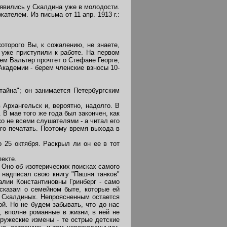
явились у Скалдина уже в молодости.
ателем. Из письма от 11 апр. 1913 г.:
оторого Вы, к сожалению, не знаете,
 уже приступили к работе. На первом
ем Вальтер прочтет о Стефане Георге,
Академии - берем членские взносы 10-
айна"; он занимается Петербургским
Архангельск и, вероятно, надолго. В
 В мае того же года был закончен, как
о не всеми слушателями - а читал его
го печатать. Поэтому время выхода в
 25 октября. Раскрыл ли он ее в тот
екте.
Оно об изотерических поисках самого
 надписал свою книгу "Пашня танков"
алии Константиновны Гринберг - само
сказам о семейном быте, которые ей
ве Скалдиных. Непроясненным остается
ой. Но не будем забывать, что до нас
, вполне романные в жизни, в ней не
ружеские измены - те острые детские