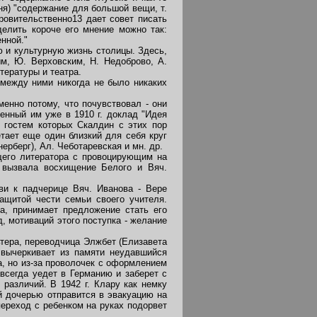
ня) "содержание для большой вещи, т.
ровительственно13 дает совет писать
делить короче его мнение можно так:
нной."
 и культурную жизнь столицы. Здесь,
м, Ю. Верховским, Н. Недоброво, А.
ературы и театра.
между ними никогда не было никаких
нно потому, что почувствовал - они
енный им уже в 1910 г. доклад "Идея
и гостем которых Скалдин с этих пор
тает еще один близкий для себя круг
ерберг), Ал. Чеботаревская и мн. др.
щего литератора с провоцирующим на
 вызвала восхищение Белого и Вяч.
и к падчерице Вяч. Иванова - Вере
ащитой чести семьи своего учителя.
а, принимает предложение стать его
, мотиваций этого поступка - желание
ьтера, переводчица Элжбет (Елизавета
 вычеркивает из памяти неудавшийся
а, но из-за проволочек с оформлением
всегда уедет в Германию и заберет с
различий. В 1942 г. Клару как немку
й дочерью отправится в эвакуацию на
переход с ребенком на руках подорвет