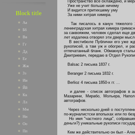
Пространство все охлаждено, и мер
Уже не учит больше ничему
И видится притихшему уму
Block title
За ними хитрая химера.
Аа
Так писалось в канун тяжелого 192
ленинградская хитрая химера гримасн
Бб
за саквояжем, человек сделал еще дв
Вв
лет издалека отворял эти двери мысл
В вестибюле Публички его уже ждал
Гг
рукописей, а там уж и обогрел, и р
отпечатанный бланк. Обмакнув сталь
Дд
Дмитриевич, передаю в Отдел Рукопи
Ее
Balsac 2 письма 1837 г.
Жж
Зз
Beranger 2 письма 1832 г.
Ии
Berlioz 4 письма 1850-х гг. ...
Йй
и далее - список автографов в алфа
Кк
Мазарини, Мирабо, Мольера, Наполе
автографов.
Лл
Мм
Через несколько дней о поступлении
по-журналистски впопыхах или по без
Нн
Но имя "частного лица", собравшего
деньги?) уникальные рукописи государ
Оо
Пп
Кем же действительно он был - Але