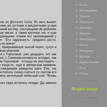
Басня
Монография
Трактат
ок из Детского Села. Из него вышел
Переписка
акими же густыми и аккуратными усами
Дневник
ний взгляд, смотрящими de profundis
ые виски, а также крупные нос и уши
Новелла
-домашнем чтении его произведений у
Миниатюра
: "Его наружность: среднего роста,
 на щеках".
Песня
, прикрывавшую лысый череп, тулуп и
ивым морозам.
Интервью
 к Гороховой, уже двадцать лет как
Баллада
ки, с Семеновскогомоста оглядел, как
е Гороховой - отсюда не разглядеть -
Книга очерков
 когда-то, еще в имперском времени,
Речь
аслаждением замедлил шаги. Ему, так
 хотелось снова слиться со светом его
Очерк
речу метельный небесный снег. "Вновь
ого сада остались позади. Да, именно
Форма входа