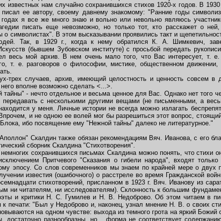
 известных нам случайно сохранившихся стихов 1920-х годов. В 1930 г
н писал ее автору, своему давнему знакомому: "Ранние годы символи
х годах я все же много знаю и вольно или невольно являюсь участник
агедии писать еще невозможно, но только тот, кто расскажет о ней,
 о символистах". В этом высказывании проявились такт и щепетильност
юдей. Так, в 1929 г., когда к нему обратился К. А. Шимкевич, за
Искусств (бывшем Зубовском институте) с просьбой передать рукописи
л весь мой архив. В нем очень мало того, что Вас интересует, т. е
го, т. е. разговоров о философии, мистике, общественном движении,
ать.
-трех случаев, архив, имеющий целостность и ценность совсем в 
него вполне возможно сделать <...>.
тайны" - нечто отдельное и весьма ценное для Вас. Однако нет того че
 передавать с несколькими другими вещами (не письменными, а вес
находится у меня. Личные истории не всегда можно излагать беспрепя
прочем, и не одною ее волей мог бы разрешиться этот вопрос, стоящий 
Блока, ибо посвящение ему "Нежной тайны" далеко не литературное."
оллон" Скалдин также обязан рекомендациям Вяч. Иванова, с его бла
тический сборник Скалдина "Стихотворения".
многих сохранившихся письмах Скалдина можно понять, что стихи он 
исключением Притчевого "Сказания о гибели народа", входят только
ому эпосу. Со слов современников мы знаем по крайней мере о двух
лучении известия (ошибочного) о расстреле во время Гражданской войны
осемнадцати стихотворений, присланном в 1923 г. Вяч. Иванову из сар
ным ни читателям, ни исследователям). Склонность к большим фундаме
эты и критики Н. С. Гумилев и Н. В. Недоброво. Об этом читаем в пис
я к печати: "Был у Недоброво и, наконец, узнал мнение Н. В. о своих ст
сновываются на одном чувстве: выхода из темного грота на яркий Божий 
, достаточно разнообразны, но... форма не соответствует содержанию