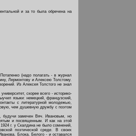
нтальной и за то была обречена на
отапенко (надо полагать - в журнал
кину, Лермонтову и Алексею Толстому.
ворений. Из Алексея Толстого не знал
ниверситет, скорее всего - историко-
ыучил языки: немецкий, французский,
контакты с литературной молодежью,
ловую, чем душевную дружбу с поэтом
, будучи замечен Вяч. Ивановым, но
нятым и посвященным. И как на этой
1924 г. у Скалдина не было сомнений,
ковской поэтической среде. В своих
Иванова, Блока, Белого - и оставался