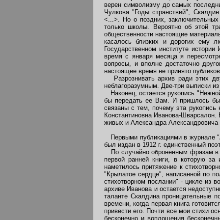
верен символизму до самых последних
Чулкова "Годы странствий", Скалди
<...>. Но о поздних, заключительны
только школы. Вероятно об этой тр
общественности настоящие материалы
касалось близких и дорогих ему л
Государственном институте истории 
время с января месяца я пересмотре
вопросы, и вполне достаточно друго
настоящее время не принято публиков
Разрознивать архив ради этих двух
неблагоразумным. Две-три выписки из 
Наконец, остается рукопись "Нежной 
бы передать ее Вам. И пришлось бы
связаны с тем, почему эта рукопись 
Константиновна Иванова-Шварсалон. В
живых и Александра Александровича 
Первыми публикациями в журнале "Ап
был издан в 1912 г. единственный поэ
По случайно оброненным фразам в не
первой ранней книги, в которую за 
наметилось притяжение к стихотворн
"Крылатое сердце", написанной по по
стихотворном послании" - цикле из в
архиве Иванова и остается недоступ
таланте Скалдина проницательные по
времени, когда первая книга готовитс
привести его. Почти все мои стихи о
бесконечно и воплощения бесконечны