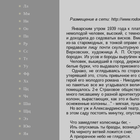
Лл
Мм
Размещение в сети: http://www.rodon
Нн
Январским утром 1939 года к платф
Оо
немолодой человек, высокий, с темно
Пп
и доходила до седоватых висков. Вм
из-за старомодных, в тонкой оправе
Рр
придавали лицу почти скульптурную 
Сс
Верховских, художница А. П. Остро
бородач. Из усов и бороды вырублен 
Тт
Человек, вышедший в город, держал 
белые бурки, что выдавало приезжего
Уу
Однако, не оглядываясь по сторона
Фф
утерявшей это, столь привычное его 
герой его молодого романа - Никодим
Хх
но памятью все же угадывался велич
Цц
помещалось 2-е Страховое общество.
много писавшему о разной архитектуре
Чч
колонн, вырастающих, как это и было
оснеженные колонны..." - мягкая, пуш
Шш
Но вот уж и Александринский театр, 
Щщ
в этом саду постоять минутку, опусти
Ээ
Что замедляет колесницы бег, -
Юю
Иль опускаешь ты бразды, возница?
На черноту ветвей ложится снег,
Яя
А призрачное небо не глядится.