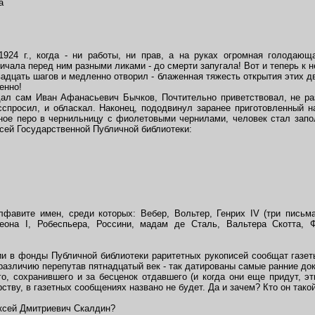
а
4 г., когда - ни работы, ни прав, а на руках огромная голодающа
ичала перед ним разными ликами - до смерти запугала! Вот и теперь к н
адцать шагов и медленно отворил - блаженная тяжесть открытия этих дв
енно!
 сам Иван Афанасьевич Бычков, Почтительно приветствовал, не ра
асспросил, и обласкал. Наконец, пододвинул заранее приготовленный 
ное перо в чернильницу с фиолетовыми чернилами, человек стал запо
сей Государственной Публичной библиотеки:
вите имен, среди которых: Вебер, Вольтер, Генрих IV (три письма)
она I, Робеспьера, Россини, мадам де Сталь, Вальтера Скотта, Ф
 в фонды Публичной библиотеки раритетных рукописей сообщат газеты
различию перепутав пятнадцатый век - так датированы самые ранние до
, сохранившего и за бесценок отдавшего (и когда они еще придут, эт
ству, в газетных сообщениях названо не будет. Да и зачем? Кто он тако
ксей Дмитриевич Скалдин?