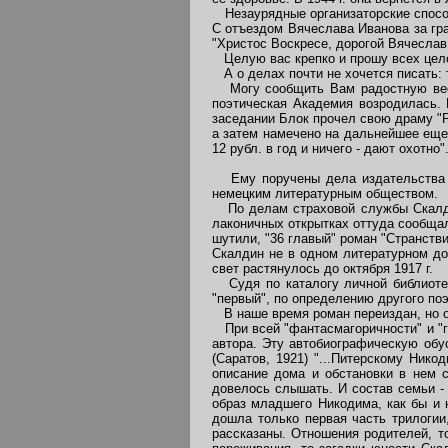
Незаурядные организаторские способ
С отъездом Вячеслава Иванова за гран
"Христос Воскресе, дорогой Вячеслав
Целую вас крепко и прошу всех цел
А о делах почти не хочется писать: т
Могу сообщить Вам радостную весть:
поэтическая Академия возродилась. 
заседании Блок прочел свою драму "Р
а затем намечено на дальнейшее еще 
12 рубл. в год и ничего - дают охотно"
Ему поручены дела издательства "О
немецким литературным обществом.
По делам страховой службы Скалдину
лаконичных открытках оттуда сообщал 
шутили, "36 главый" роман "Странств
Скалдин не в одном литературном до
свет растянулось до октября 1917 г.
Судя по каталогу личной библиотеки
"первый", по определению другого поэ
В наше время роман переиздан, но о
При всей "фантасмагоричности" и "г
автора. Эту автобиографическую обу
(Саратов, 1921) "...Питерскому Ник
описание дома и обстановки в нем 
довелось слышать. И состав семьи - 
образ младшего Никодима, как бы и н
дошла только первая часть трилогии
рассказаны. Отношения родителей, т