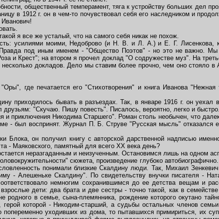
ности, общественный темперамент, тяга к устройству больших дел про
ицу в 1912 г. он в чем-то почувствовал себя его наследником и продолж
 Иванович!
овать.
акой я все же усталый, что на самого себя никак не похож.
 усилиями моими, Недоброво (и Н. В. и Л. А.) и Е. Г. Лисенкова, к
Правда под иным именем - "Общество Поэтов" - но это не важно. Мы
оза и Крест"; на втором я прочел доклад "О содружестве муз". На треть
несколько докладов. Дело мы ставим более прочно, чем оно стояло в 
.
ры", где печатается его "Стихотворения" и книга Иванова "Нежная т
 приходилось бывать в разъездах. Так, в январе 1916 г. он уехал в 
друзьям: "Скучаю. Пишу повесть". Писалось, вероятно, легко и быстро.
ия и приключения Никодима Старшего". Роман столь необычен, что далек
ме - был воспринят. Журнал П. Б. Струве "Русская мысль" отказался е
 Блока, он получил книгу с авторской дарственной надписью именно
та - Маяковского, памятный для всего XX века день?
стается неразгаданным и неизученным. Остановимся лишь на одном асп
оловокружительности" сюжета, произведение глубоко автобиографично. 
словленность понимали близкие Скалдину люди. Так, Михаил Зенкевич
одиму - Алешеньке Скалдину". По свидетельству внучки писателя - Нат
соответствовало немногим сохранившимся до ее детства вещам и рас
взрослые дети: два брата и две сестры - точно такой, как в семейст
е родного в семье, сына-племянника, рождение которого окутано тайн
, герой которой - Никодим-старший, а судьбы остальных членов семьи
о попеременно уходивших из дома, то пытавшихся примириться, их суп