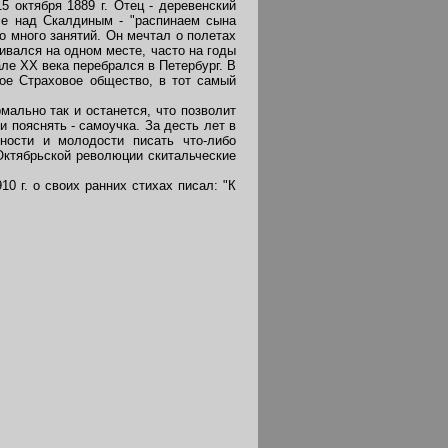
 октября 1889 г. Отец - деревенский
се над Скалдиным - "распинаем сына
о много занятий. Он мечтал о полетах
ивался на одном месте, часто на годы
ле XX века перебрался в Петербург. В
-ое Страховое общество, в тот самый
ально так и останется, что позволит
 пояснять - самоучка. За десть лет в
ности и молодости писать что-либо
Октябрьской революции скитальческие
0 г. о своих ранних стихах писал: "К