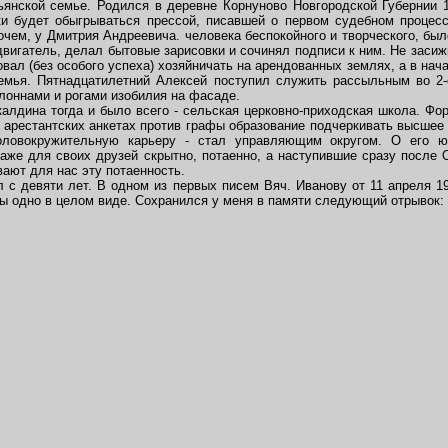
ской семье. Родился в деревне Корнуново Новгородской Губернии 15
ски будет обыгрываться прессой, писавшей о первом судебном процес
рочем, у Дмитрия Андреевича. человека беспокойного и творческого, был
двигатель, делал бытовые зарисовки и сочинял подписи к ним. Не засиж
ал (без особого успеха) хозяйничать на арендованных землях, а в нача
семья. Пятнадцатилетний Алексей поступил служить рассыльным во 2
олоннами и рогами изобилия на фасаде.
лдина тогда и было всего - сельская церковно-приходская школа. Форм
 арестантских анкетах против графы образование подчеркивать высшее и
ловокружительную карьеру - стал управляющим округом. О его ю
аже для своих друзей скрытно, потаенно, а наступившие сразу после 
вают для нас эту потаенность.
с девяти лет. В одном из первых писем Вяч. Иванову от 11 апреля 191
бы одно в целом виде. Сохранился у меня в памяти следующий отрывок: