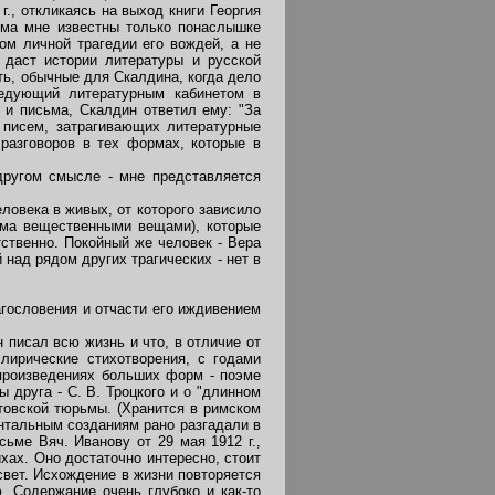
., откликаясь на выход книги Георгия
зма мне известны только понаслышке
ом личной трагедии его вождей, а не
 даст истории литературы и русской
ь, обычные для Скалдина, когда дело
ведующий литературным кабинетом в
 и письма, Скалдин ответил ему: "За
. писем, затрагивающих литературные
 разговоров в тех формах, которые в
другом смысле - мне представляется
ловека в живых, от которого зависило
ьма вещественными вещами), которые
тственно. Покойный же человек - Вера
над рядом других трагических - нет в
гословения и отчасти его иждивением
писал всю жизнь и что, в отличие от
 лирические стихотворения, с годами
 произведениях больших форм - поэме
 друга - С. В. Троцкого и о "длинном
атовской тюрьмы. (Хранится в римском
нтальным созданиям рано разгадали в
ьме Вяч. Иванову от 29 мая 1912 г.,
ихах. Оно достаточно интересно, стоит
свет. Исхождение в жизни повторяется
. Содержание очень глубоко и как-то