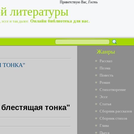
Приветствую Вас
,
Гость
ой литературы
Онлайн библиотека для вас.
эссе и так далее.
Жанры
Рассказ
Я ТОНКА"
Поэма
Повесть
Роман
Стихотворение
Эссе
Статья
ь блестящая тонка"
Сборник рассказов
Сборник стихов
Глава
Пьеса