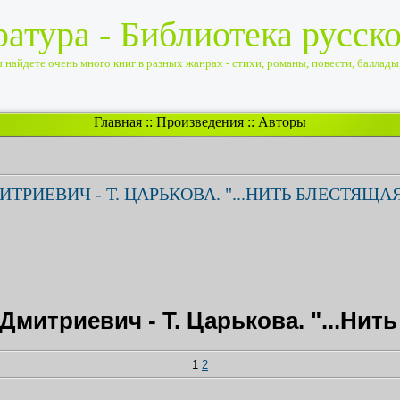
ратура - Библиотека русск
найдете очень много книг в разных жанрах - стихи, романы, повести, баллады, 
Главная
::
Произведения
::
Авторы
РИЕВИЧ - Т. ЦАРЬКОВА. "...НИТЬ БЛЕСТЯЩА
митриевич - Т. Царькова. "...Нит
1
2