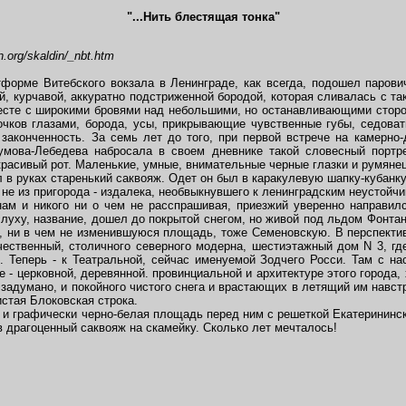
"...Нить блестящая тонка"
.org/skaldin/_nbt.htm
орме Витебского вокзала в Ленинграде, как всегда, подошел парович
й, курчавой, аккуратно подстриженной бородой, которая сливалась с т
есте с широкими бровями над небольшими, но останавливающими сторон
 очков глазами, борода, усы, прикрывающие чувственные губы, седоват
законченность. За семь лет до того, при первой встрече на камерно
умова-Лебедева набросала в своем дневнике такой словесный портрет
красивый рот. Маленькие, умные, внимательные черные глазки и румянец
в руках старенький саквояж. Одет он был в каракулевую шапку-кубанку
 не из пригорода - издалека, необвыкнувшего к ленинградским неустойч
м и никого ни о чем не расспрашивая, приезжий уверенно направился
слуху, название, дошел до покрытой снегом, но живой под льдом Фонтан
, ни в чем не изменившуюся площадь, тоже Семеновскую. В перспектив
ественный, столичного северного модерна, шестиэтажный дом N 3, где
 Теперь - к Театральной, сейчас именуемой Зодчего Росси. Там с н
 - церковной, деревянной. провинциальной и архитектуре этого города,
 задумано, и покойного чистого снега и врастающих в летящий им навст
истая Блоковская строка.
и графически черно-белая площадь перед ним с решеткой Екатерининск
в драгоценный саквояж на скамейку. Сколько лет мечталось!