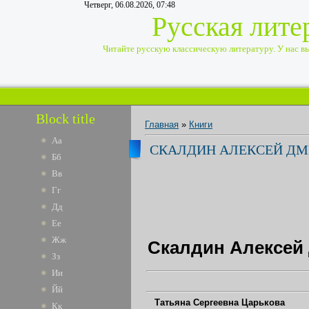
Четверг, 06.08.2026, 07:48
Русская лите
Читайте русскую классическую литературу. У нас вы 
Block title
Главная
»
Книги
Аа
СКАЛДИН АЛЕКСЕЙ ДМИТ
Бб
Вв
Гг
Дд
Ее
Жж
Скалдин Алексей Д
Зз
Ии
Йй
Татьяна Сергеевна Царькова
Кк