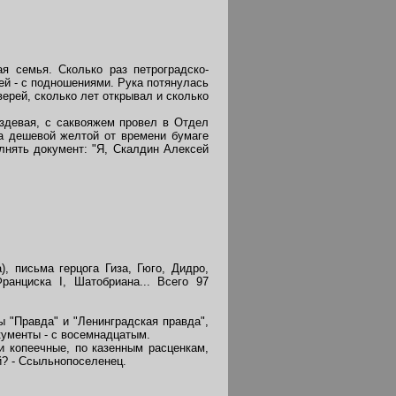
я семья. Сколько раз петроградско-
ей - с подношениями. Рука потянулась
ерей, сколько лет открывал и сколько
здевая, с саквояжем провел в Отдел
на дешевой желтой от времени бумаге
лнять документ: "Я, Скалдин Алексей
, письма герцога Гиза, Гюго, Дидро,
ранциска I, Шатобриана... Всего 97
 "Правда" и "Ленинградская правда",
кументы - с восемнадцатым.
и копеечные, по казенным расценкам,
й? - Ссыльнопоселенец.