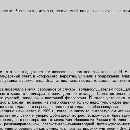
омню. Знаю лишь, что она, против моей воли, вышла очень сантиме
 что в пятнадцатилетнем возрасте послал два стихотворения И. Н. П
тандартный ответ, в котором его, вероятно, уличали в подражании Пуш
да Пушкина и Лермонтова. Знал из них лишь несколько школьных стихот
да позволяло время, свободное от службы, вольнослушателем посещал у
вал в каких-то семинарах, готовил для них доклады. Самостоятельно в
 по русской, западной и восточной философии. Пытался установить 
рнала "Весна", но вынес из этого общения только недолгую, скорее де
из-за скандального норова последнего скандально оборвавшуюся.
дина начинается с 1909 г., когда на каком-то литературном чтении
сылает ему стихи и упорно добивается встреч, возможности быть при
о последнего невозвратного отъезда Вяч. Иванова из России в Италию в 
 разнонаправленной, прельстительно-авангардной петербургско-мос
тступно определился как символист, признав высоких учителей - Вяч. 